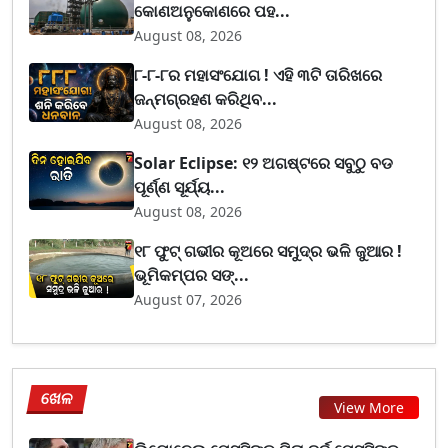
କୋଣଅନୁକୋଣରେ ପହ...
August 08, 2026
୮-୮-୮ର ମହାସଂଯୋଗ ! ଏହି ୩ଟି ତାରିଖରେ
ଜନ୍ମଗ୍ରହଣ କରିଥିବ...
August 08, 2026
Solar Eclipse: ୧୨ ଅଗଷ୍ଟରେ ସବୁଠୁ ବଡ
ପୂର୍ଣ୍ଣ ସୂର୍ଯ୍ୟ...
August 08, 2026
୧୮ ଫୁଟ୍ ଗଭୀର କୂଅରେ ସମୁଦ୍ର ଭଳି ଜୁଆର !
ଭୂମିକମ୍ପର ସଙ୍...
August 07, 2026
ଖେଳ
View More