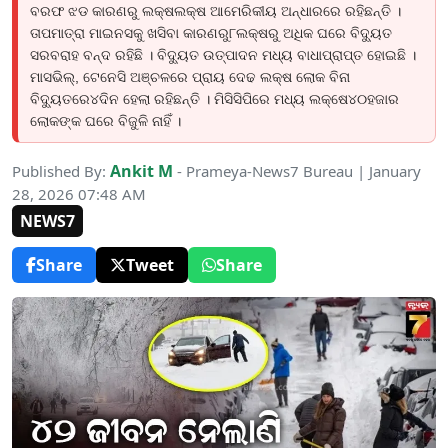
ବରଫ ଝଡ କାରଣରୁ ଲକ୍ଷଲକ୍ଷ ଆମେରିକୀୟ ଅନ୍ଧାରରେ ରହିଛନ୍ତି ।
ତାପମାତ୍ରା ମାଇନସକୁ ଖସିବା କାରଣରୁ୮ଲକ୍ଷରୁ ଅଧିକ ଘରେ ବିଦ୍ୟୁତ
ସରବରାହ ବନ୍ଦ ରହିଛି । ବିଦ୍ୟୁତ ଉତ୍ପାଦନ ମଧ୍ୟ ବାଧାପ୍ରାପ୍ତ ହୋଇଛି ।
ମାସଭିଲ୍, ଟେନେସି ଅଞ୍ଚଳରେ ପ୍ରାୟ ଦେଢ ଲକ୍ଷ ଲୋକ ବିନା
ବିଦ୍ୟୁତରେ୪ଦିନ ହେଲା ରହିଛନ୍ତି । ମିସିସିପିରେ ମଧ୍ୟ ଲକ୍ଷେ୪୦ହଜାର
ଲୋକଙ୍କ ଘରେ ବିଜୁଳି ନାହିଁ ।
Ankit M
Published By:
- Prameya-News7 Bureau | January
28, 2026 07:48 AM
NEWS7
Share
Tweet
Share