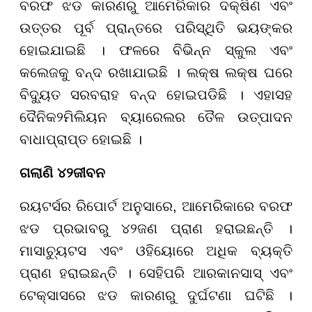
ବରଫ ଝଡ କାରଣରୁ ଆମେରିକାର ଦକ୍ଷିଣ ଏବଂ
ଉତ୍ତର ପୂର୍ବ ପ୍ରାନ୍ତରେ ପରିସ୍ଥିତି ଭୟଙ୍କର
ହୋଇଯାଇଛି । ଫଳରେ ବିଭିନ୍ନ ସ୍କୁଲ ଏବଂ
କଲେଜକୁ ବନ୍ଦ ରଖାଯାଇଛି । ଲକ୍ଷ ଲକ୍ଷ ଘରେ
ବିଦ୍ୟୁତ ସରବରାହ ବନ୍ଦ ହୋଇପଡିଛି । ଏହାସହ
ଦୈନିକ
୨
ମିଲିୟନ ବ୍ୟାରେଲର ତୈଳ ଉତ୍ପାଦନ
ବାଧାପ୍ରାପ୍ତ ହୋଇଛି ।
ଗଲାଣି
୪୨
ଜୀବନ
ରୟଟର୍ସର ରିପୋର୍ଟ ଅନୁସାରେ, ଆମେରିକାରେ ବରଫ
ଝଡ ପ୍ରଭାବରୁ
୪୨
ଜଣ ପ୍ରାଣ ହରାଇଛନ୍ତି ।
ମାସାଚ୍ୟୁଟସ ଏବଂ ଓହି
ୟୋ
ରେ ଅଧିକ ବ୍ୟକ୍ତି
ପ୍ରାଣ ହରାଇଛନ୍ତି । ସେହିପରି ଆରକାନସାସ୍ ଏବଂ
ଟେକ୍ସାସରେ ଝଡ କାରଣରୁ ଦୁର୍ଘଟଣା ଘଟିଛି ।