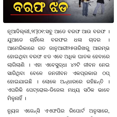
ନୂଆଦିଲ୍ଲୀ
,
୨
୮
|
୦
୧:
ସବୁ ଆଡେ ବରଫ ଆଉ ବରଫ ।
ଯୁଆଡେ ଚାହିଁଲେ ବରଫର ଧଳା ଚାଦର ।
ଆମେରିକାରେ ଗତ ଜାନୁଆରୀ
୨୫
ତାରିଖରୁ ଆରମ୍ଭ
ହୋଇଥିବା ବରଫ ଝଡ ଏବେ ଅଧିକ ଘାତକ ହେବାରେ
ଲାଗିଲାଣି । ଏହା ଏବେସୁଦ୍ଧା
୪୨
ଟି ଜୀବନ ନେଇ
ସାରିଥିବା ବେଳେ ଜନଜୀବନ ଏକପ୍ରକାର ଠପ୍
ହୋଇଯାଇଛି । ଲୋକେ ଅନ୍ଧାରରେ ରହିଛନ୍ତି ।
ଏପରିକି ପେଟ୍ରୋଲ-ଡିଜେଲ ମଧ୍ୟ ସଠିକ ଭାବେ
ମିଳୁନାହିଁ ।
ନ୍ୟୁଜ ଏଜେନ୍ସି ଏଏଫପିର ରିପୋର୍ଟ ଅନୁସାରେ,