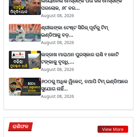
ଲିୟୋନେଲ ମେସ୍ସିଙ୍କ ପିତା ଜର୍ଜ ମେସ୍ସିଙ୍କ
ପରଲୋକ, ୬୮ ବର...
August 08, 2026
ଶ୍ରୀଲଙ୍କା ଟେଷ୍ଟ ସିରିଜ୍‌ ପୂର୍ବରୁ ଟିମ୍‌
ଇଣ୍ଡିଆକୁ ବଡ଼...
August 08, 2026
ଲଦ୍ଦାଖ ମାରାଥନ ପୁରସ୍କାର ରାଶି ୧ କୋଟି
ଟଙ୍କାକୁ ବୃଦ୍ଧି,...
August 08, 2026
୬୦୦ରୁ ଅଧିକ ୱିକେଟ୍, ତଥାପି ଟିମ୍ ଇଣ୍ଡିଆରେ
ସୁଯୋଗ ନାହିଁ...
August 08, 2026
ରାଶିଫଳ
View More