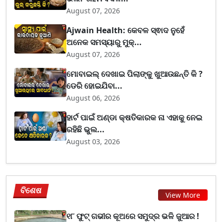
August 07, 2026
Ajwain Health: କେବଳ ସ୍ଵାଦ ନୁହେଁ
ଅନେକ ସମସ୍ୟାରୁ ମୁକ୍...
August 07, 2026
ମୋବାଇଲ୍ ଦେଖାଇ ପିଲାଙ୍କୁ ଖୁଆଉଛନ୍ତି କି ?
ଡେରି ହୋଇଯିବା...
August 06, 2026
ହାର୍ଟ ପାଇଁ ଅଣ୍ଡା କ୍ଷତିକାରକ ନା ଏହାକୁ ନେଇ
ରହିଛି ଭୁଲ...
August 03, 2026
ବିଶେଷ
View More
୧୮ ଫୁଟ୍ ଗଭୀର କୂଅରେ ସମୁଦ୍ର ଭଳି ଜୁଆର !