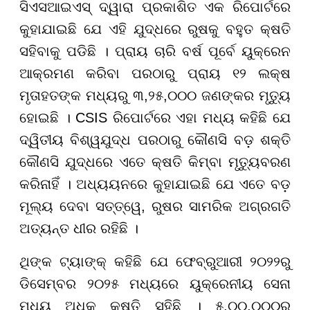
ସିଏସଆଇଏସ୍ ଦ୍ୱାରା ପ୍ରକାଶିତ ଏକ ରିପୋର୍ଟରେ
କୁହାଯାଇଛି ଯେ ଏହି ଯୁଦ୍ଧରେ ରୁଷକୁ ବହୁତ କ୍ଷତି
ସହିବାକୁ ପଡିଛି । ପ୍ରାୟ ଚାରି ବର୍ଷ ପୂର୍ବେ ୟୁକ୍ରେନ
ଆକ୍ରମଣ କରିବା ପରଠାରୁ ପ୍ରାୟ ୧୨ ଲକ୍ଷ
ମୃତାହତଙ୍କ ମଧ୍ୟରୁ ୩,୨୫,୦୦୦ ଜଣଙ୍କର ମୃତ୍ୟୁ
ହୋଇଛି । CSIS ରିପୋର୍ଟରେ ଏହା ମଧ୍ୟ କହିଛି ଯେ
ଦ୍ୱିତୀୟ ବିଶ୍ୱଯୁଦ୍ଧ ପରଠାରୁ କୌଣସି ବଡ଼ ଶକ୍ତି
କୌଣସି ଯୁଦ୍ଧରେ ଏତେ କ୍ଷତି କିମ୍ବା ମୃତ୍ୟୁବରଣ
କରିନାହିଁ । ଅଧ୍ୟୟନରେ କୁହାଯାଇଛି ଯେ ଏତେ ବଡ଼
ମୂଲ୍ୟ ଦେବା ସତ୍ତ୍ୱେ, ରୁଷର ସାମରିକ ଅଗ୍ରଗତି
ଅତ୍ୟନ୍ତ ଧୀର ରହିଛି ।
ଥିଙ୍କ ଟ୍ୟାଙ୍କ୍ କହିଛି ଯେ ଫେବ୍ରୁଆରୀ ୨୦୨୨ରୁ
ଡିସେମ୍ବର ୨୦୨୫ ମଧ୍ୟରେ ୟୁକ୍ରେନୀୟ ସେନା
ମଧ୍ୟ ଅଧିକ କ୍ଷତି ସହିଛି । ୫,୦୦,୦୦୦ରୁ