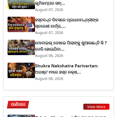
ଭୂମିକମ୍ପର ସଙ୍...
August 07, 2026
ହସ୍ତତନ୍ତ ଦିବସରେ ପ୍ରଧାନମନ୍ତ୍ରୀଙ୍କ
ସ୍ବଦେଶୀ ବାର୍ତ୍ତା,...
August 07, 2026
ମୋବାଇଲ୍ ଦେଖାଇ ପିଲାଙ୍କୁ ଖୁଆଉଛନ୍ତି କି ?
ଡେରି ହୋଇଯିବା...
August 06, 2026
Shukra Nakshatra Parivartan:
ଅଗଷ୍ଟ ୧୧ରେ ହସ୍ତ ନକ୍ଷ...
August 06, 2026
ପାଣିପାଗ
View More