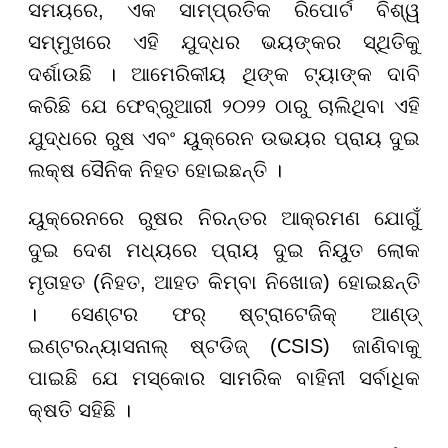
ସମୟରେ, ଏକ ସାମ୍ପ୍ରତିକ ରିପୋର୍ଟ ବିଶ୍ୱ
ସମ୍ମୁଖରେ ଏହି ଯୁଦ୍ଧର ଭୟଙ୍କର ସ୍ଥିତିକୁ
ଦର୍ଶାଉଛି । ଆମେରିକୀୟ ଥିଙ୍କ ଟ୍ୟାଙ୍କ ଦାବି
କରିଛି ଯେ ଫେବ୍ରୁଆରୀ ୨୦୨୨ ଠାରୁ ଚାଲିଥିବା ଏହି
ଯୁଦ୍ଧରେ ରୁଷ ଏବଂ ୟୁକ୍ରେନ ଉଭୟର ପ୍ରାୟ ଦୁଇ
ଲକ୍ଷ ସୈନିକ ନିହତ ହୋଇଛନ୍ତି ।
ୟୁକ୍ରେନରେ ରୁଷର ନିରନ୍ତର ଆକ୍ରମଣ ଯୋଗୁଁ
ଦୁଇ ଦେଶ ମଧ୍ୟରେ ପ୍ରାୟ ଦୁଇ ନିୟୁତ ଲୋକ
ମୃତାହତ (ନିହତ, ଆହତ କିମ୍ବା ନିଖୋଜ) ହୋଇଛନ୍ତି
। ସେଣ୍ଟର ଫର୍ ଷ୍ଟ୍ରାଟେଜିକ୍ ଆଣ୍ଡ୍
ଇଣ୍ଟରନ୍ୟାସନାଲ୍ ଷ୍ଟଡିଜ୍ (CSIS) ଜାଣିବାକୁ
ପାଇଛି ଯେ ମସ୍କୋର ସାମରିକ ବାହିନୀ ସର୍ବାଧିକ
କ୍ଷତି ସହିଛି ।