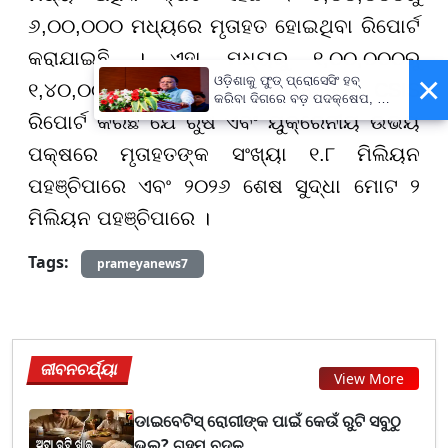
୬,୦୦,୦୦୦ ମଧ୍ୟରେ ମୃତାହତ ହୋଇଥିବା ରିପୋର୍ଟ
କରାଯାଇଛି । ଏହା ମଧ୍ୟରୁ ୧,୦୦,୦୦୦ରୁ
×
ଓଡ଼ିଶାକୁ ଫୁଡ୍ ପ୍ରୋସେସିଂ ହବ୍
୧,୪୦,୦୦୦ ସୈନିକ ପ୍ରାଣ ହରାଇଛନ୍ତି । CSIS
କରିବା ଦିଗରେ ବଡ଼ ପଦକ୍ଷେପ, ୪୨
ହଜାରରୁ ଅଧିକ ନିଯୁକ୍ତି ସୁଯୋଗ
ରିପୋର୍ଟ କରିଛି ଯେ ରୁଷ ଏବଂ ୟୁକ୍ରେନୀୟ ଉଭୟ
ପକ୍ଷରେ ମୃତାହତଙ୍କ ସଂଖ୍ୟା ୧.୮ ମିଲିୟନ
ପହଞ୍ଚିପାରେ ଏବଂ ୨୦୨୬ ଶେଷ ସୁଦ୍ଧା ମୋଟ ୨
ମିଲିୟନ ପହଞ୍ଚିପାରେ ।
Tags:
prameyanews7
ଜୀବନଚର୍ଯ୍ୟା
View More
ଡାଇବେଟିସ୍ ରୋଗୀଙ୍କ ପାଇଁ କେଉଁ ରୁଟି ସବୁଠୁ
ଭଲ? ଗହମ ବଦଳ...