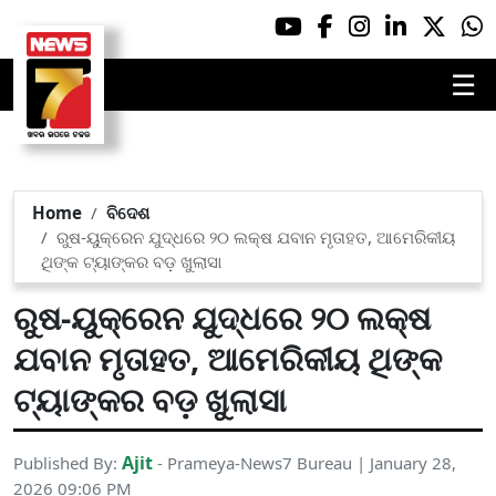
☰
Home
ବିଦେଶ
ରୁଷ-ୟୁକ୍ରେନ ଯୁଦ୍ଧରେ ୨୦ ଲକ୍ଷ ଯବାନ ମୃତାହତ, ଆମେରିକୀୟ
ଥିଙ୍କ ଟ୍ୟାଙ୍କର ବଡ଼ ଖୁଲାସା
ରୁଷ-ୟୁକ୍ରେନ ଯୁଦ୍ଧରେ ୨୦ ଲକ୍ଷ
ଯବାନ ମୃତାହତ, ଆମେରିକୀୟ ଥିଙ୍କ
ଟ୍ୟାଙ୍କର ବଡ଼ ଖୁଲାସା
Ajit
Published By:
- Prameya-News7 Bureau | January 28,
2026 09:06 PM