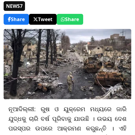
NEWS7
Share
Tweet
Share
ନୂଆଦିଲ୍ଲୀ: ରୁଷ ଓ ୟୁକ୍ରେମ ମଧ୍ୟରେ ଜାରି
ଯୁଦ୍ଧକୁ ଚାରି ବର୍ଷ ପୂରିବାକୁ ଯାଉଛି । ଉଭୟ ଦେଶ
ପରସ୍ପର ଉପରେ ଆକ୍ରମଣ କରୁଛନ୍ତି । ଏହି