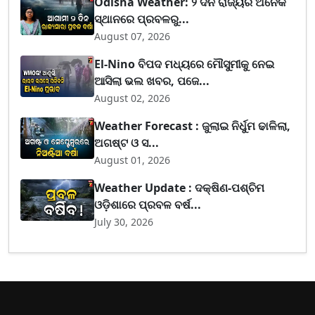
Odisha Weather: ୨ ଦିନ ରାଜ୍ୟର ଅନେକ
ସ୍ଥାନରେ ପ୍ରବଳରୁ...
August 07, 2026
El-Nino ବିପଦ ମଧ୍ୟରେ ମୌସୁମୀକୁ ନେଇ
ଆସିଲା ଭଲ ଖବର, ପଜେ...
August 02, 2026
Weather Forecast : ଜୁଲାଇ ନିର୍ଧୁମ ଢାଳିଲା,
ଅଗଷ୍ଟ ଓ ସ...
August 01, 2026
Weather Update : ଦକ୍ଷିଣ-ପଶ୍ଚିମ
ଓଡ଼ିଶାରେ ପ୍ରବଳ ବର୍ଷ...
July 30, 2026