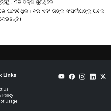
ତ୍ୱେ , ବର ପକ୍ଷ ଶୁଣିଥିଲେ।
ପହଞ୍ଚିଥିଲା। ବର ଏବଂ ତାଙ୍କ ସଂପର୍କୀୟଙ୍କୁ ଅଟକ
ିଦେଇଛନ୍ତି।
k Links
YouTube
Facebook
Instagram
Linkedin
Twitt
ct Us
y Policy
 of Usage