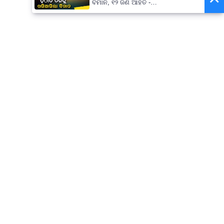
ବିମାନ, ୧୨ ଜଣ ଆହତ -
PrameyaNews7