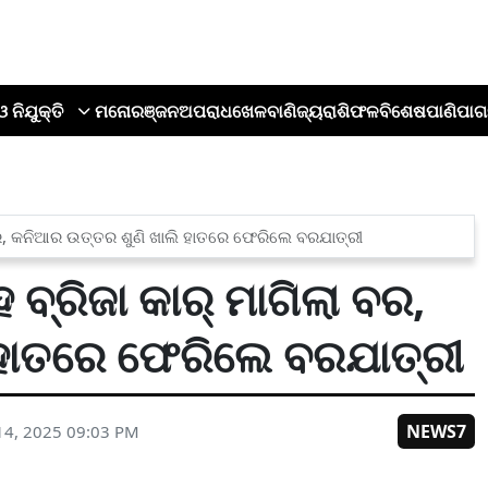
ଓ ନିଯୁକ୍ତି
ମନୋରଞ୍ଜନ
ଅପରାଧ
ଖେଳ
ବାଣିଜ୍ୟ
ରାଶିଫଳ
ବିଶେଷ
ପାଣିପାଗ
ା ବର, କନିଆର ଉତ୍ତର ଶୁଣି ଖାଲି ହାତରେ ଫେରିଲେ ବରଯାତ୍ରୀ
 ବ୍ରିଜା କାର୍ ମାଗିଲା ବର,
 ହାତରେ ଫେରିଲେ ବରଯାତ୍ରୀ
NEWS7
14, 2025 09:03 PM