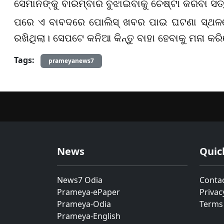
ସେମାନଙ୍କୁ ବାରମ୍ବାର ବୁଝାଇବାକୁ ଚେଷ୍ଟା କରିବା ସତ୍
ପରେ ଏ ବାବଦରେ ପୋଲିସ୍ ଖବର ପାଇ ଘଟଣା ସ୍ଥଳରେ 
ରଖିଥିଲା। ସେପଟେ କନିଆ କିନ୍ତୁ ବାହା ହେବାକୁ ମନା କର
Tags:
prameyanews7
News
Quic
News7 Odia
Conta
Prameya-ePaper
Privac
Prameya-Odia
Terms
Prameya-English