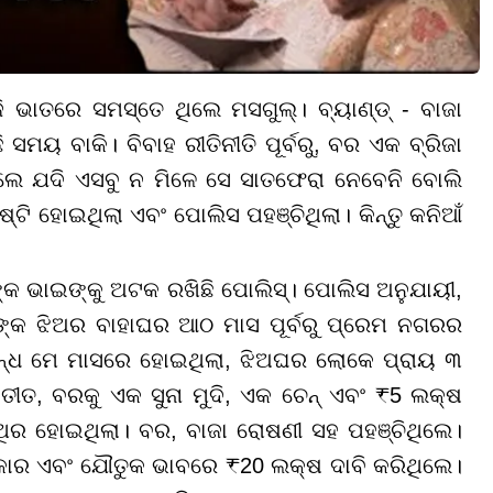
 ଭାତରେ ସମସ୍ତେ ଥିଲେ ମସଗୁଲ୍। ବ୍ୟାଣ୍ଡ୍ - ବାଜା
ସମୟ ବାକି। ବିବାହ ରୀତିନୀତି ପୂର୍ବରୁ, ବର ଏକ ବ୍ରିଜା
ଲେ ଯଦି ଏସବୁ ନ ମିଳେ ସେ ସାତଫେରା ନେବେନି ବୋଲି
ି ହୋଇଥିଲା ଏବଂ ପୋଲିସ ପହଞ୍ଚିଥିଲା। କିନ୍ତୁ କନିଆଁ
 ଭାଇଙ୍କୁ ଅଟକ ରଖିଛି ପୋଲିସ୍। ପୋଲିସ ଅନୁଯାୟୀ,
୍କ ଝିଅର ବାହାଘର ଆଠ ମାସ ପୂର୍ବରୁ ପ୍ରେମ ନଗରର
୍ବନ୍ଧ ମେ ମାସରେ ହୋଇଥିଲା, ଝିଅଘର ଲୋକେ ପ୍ରାୟ ୩
୍ୟତୀତ, ବରକୁ ଏକ ସୁନା ମୁଦି, ଏକ ଚେନ୍ ଏବଂ ₹5 ଲକ୍ଷ
ଥିର ହୋଇଥିଲା। ବର, ବାଜା ରୋଷଣୀ ସହ ପହଞ୍ଚିଥିଲେ।
ଜା କାର ଏବଂ ଯୌତୁକ ଭାବରେ ₹20 ଲକ୍ଷ ଦାବି କରିଥିଲେ।