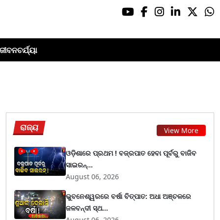
ଜୀବନଚର୍ଯ୍ୟା
ରାଜ୍ୟ
View More
ଓଡ଼ିଶାରେ ପ୍ରଥମ ! ବଜ୍ରପାତ ହେବା ପୂର୍ବରୁ ବାଜିବ
ସାଇରନ୍...
August 06, 2026
ଭୁବନେଶ୍ୱରରେ ବର୍ଷା ବିତ୍ପାତ: ଅଧା ଅଞ୍ଚଳରେ
ଜଳବନ୍ଦୀ ସ୍ଥ...
August 06, 2026