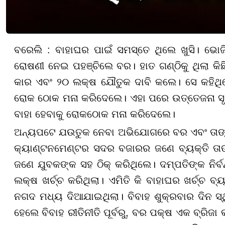
ବରେଲି : ବାହାଘର ପାଇଁ ସମସ୍ତେ ଥିଲେ ଖୁସି। ଭୋଜି
ରୋଷଣୀ ନେଇ ପହଞ୍ଚିଲେ ବର। ହାତ ଗଣ୍ଠିକୁ ଥିଲା କିଛି 
କାର ଏବଂ ୨୦ ଲକ୍ଷ ଯୌତୁକ ଦାବି କଲେ। ସେ କହିଥି
ରୋକ ଠୋକ ମନା କରିଦେଲେ। ଏହା ପରେ ଉତ୍ତେଜନା ସୃଷ୍ଟ
ବାହା ହେବାକୁ ରୋକଠୋକ ମନା କରିଦେଲେ।
ଅନ୍ୟପଟେ ଯଉତୁକ ନେବା ଅଭିଯୋଗରେ ବର ଏବଂ ତାଙ୍କ
କ୍ୟାଣ୍ଟନମେଣ୍ଟର ସଦର ବଜାରର ଜଣେ ବ୍ୟକ୍ତି ତାଙ
ଜଣେ ଯୁବକଙ୍କ ସହ ଠିକ୍ କରିଥିଲେ। ଦମ୍ପତିଙ୍କ ନିର
ଲକ୍ଷ ଖର୍ଚ୍ଚ କରିଥିଲା। ଏମିତି କି ବାହାଘର ଖର୍ଚ୍ଚ ବ
ନଗଦ ମଧ୍ୟ ଦିଆଯାଇଥିଲା। ବିବାହ ଶୁକ୍ରବାର ଦିନ ସ୍
ହେଲେ ବିବାହ ରୀତିନୀତି ପୂର୍ବରୁ, ବର ପକ୍ଷ ଏକ ବ୍ରି