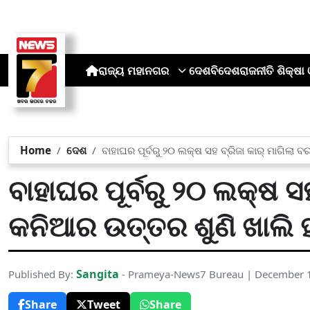
ରାଜ୍ୟ
ମହାନଗର
ଦେଶ
ବିଦେଶ
ରାଜନୀତି
ଶିକ୍ଷା 
Home
ଦେଶ
ବାହାଘର ପୂର୍ବରୁ ୨୦ ଲକ୍ଷ ସହ ବ୍ରିଜା କାର୍ ମାଗିଲ
ବାହାଘର ପୂର୍ବରୁ ୨୦ ଲକ୍ଷ ସହ
କନିଆର ଉତ୍ତର ଶୁଣି ଖାଲି
Sangita
Published By:
- Prameya-News7 Bureau | December 
Share
Tweet
Share