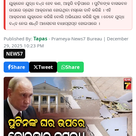
ୟୁକ୍ରେନ ଯୁଦ୍ଧ ବନ୍ଦ ହେବ କଣ, ଆହୁରି ବଢ଼ିପାରେ । ପୁଟିନଙ୍କ ବାସଭବନ
ଉପରେ ଡ୍ରୋନ ଆକ୍ରମଣ ହୋଇଥିବା ମସ୍କୋ ଦାବି କରିଛି । ଏହି
ଆକ୍ରମଣ ୟୁକ୍ରେନ କରିଛି ବୋଲି ଅଭିଯୋଗ କରିଛି ରୁଷ । ତେବେ ଯୁଦ୍ଧ
ବନ୍ଦ ନେଇ ଶାନ୍ତି ଆଲୋଚନା ବାଧାପ୍ରାପ୍ତ ହୋଇପାରେ ।
Tapas
Published By:
- Prameya-News7 Bureau | December
29, 2025 10:23 PM
NEWS7
Share
Tweet
Share