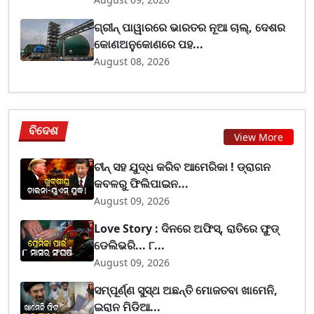
ଗ୍ରୀନ୍ ପାୱାରରେ ଭାରତର ନୂଆ ଚାଲ୍, ଦେଶର
କୋଣଅନୁକୋଣରେ ପହ...
August 08, 2026
ବିଦେଶ
View More
ଚୀନ୍ ସହ ଯୁଦ୍ଧ କରିବ ଆମେରିକା ! ଡ୍ରାଗନ
କବଳରୁ ଫିଲିପାଇନ...
August 09, 2026
Love Story : ଦିନରେ ଅଫିସ୍, ରାତିରେ ଫୁଡ୍
ଡେଲିଭରି... ୮...
August 09, 2026
ସମ୍ପୂର୍ଣ୍ଣ ସୁସ୍ଥ ଅଛନ୍ତି ମୋଜତବା ଖାମେନି,
ଇରାନ ମିଡିଆ...