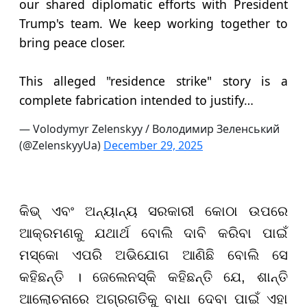
our shared diplomatic efforts with President
Trump's team. We keep working together to
bring peace closer.
This alleged "residence strike" story is a
complete fabrication intended to justify…
— Volodymyr Zelenskyy / Володимир Зеленський
(@ZelenskyyUa)
December 29, 2025
କିଭ୍ ଏବଂ ଅନ୍ୟାନ୍ୟ ସରକାରୀ କୋଠା ଉପରେ
ଆକ୍ରମଣକୁ ଯଥାର୍ଥ ବୋଲି ଦାବି କରିବା ପାଇଁ
ମସ୍କୋ ଏପରି ଅଭିଯୋଗ ଆଣିଛି ବୋଲି ସେ
କହିଛନ୍ତି । ଜେଲେନସ୍କି କହିଛନ୍ତି ଯେ, ଶାନ୍ତି
ଆଲୋଚନାରେ ଅଗ୍ରଗତିକୁ ବାଧା ଦେବା ପାଇଁ ଏହା