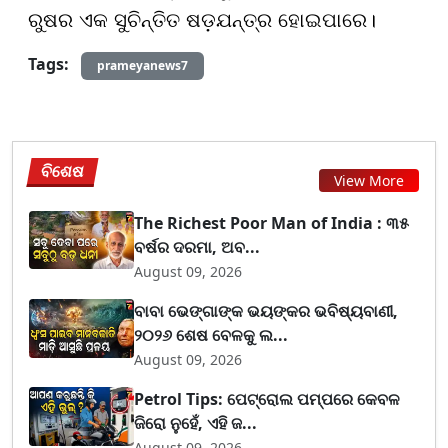
ରୁଷର ଏକ ସୁଚିନ୍ତିତ ଷଡ଼ଯନ୍ତ୍ର ହୋଇପାରେ।
Tags:
prameyanews7
ବିଶେଷ
View More
The Richest Poor Man of India : ୩୫
ବର୍ଷର ଦରମା, ଅବ...
August 09, 2026
ବାବା ଭେଙ୍ଗାଙ୍କ ଭୟଙ୍କର ଭବିଷ୍ୟବାଣୀ,
୨୦୨୬ ଶେଷ ବେଳକୁ ଲ...
August 09, 2026
Petrol Tips: ପେଟ୍ରୋଲ ପମ୍ପରେ କେବଳ
ଜିରୋ ନୁହେଁ, ଏହି ଜ...
August 09, 2026