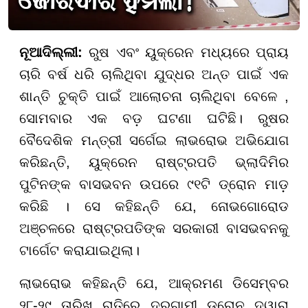
ନୂଆଦିଲ୍ଲୀ:
ରୁଷ ଏବଂ ୟୁକ୍ରେନ ମଧ୍ୟରେ ପ୍ରାୟ
ଚାରି ବର୍ଷ ଧରି ଚାଲିଥିବା ଯୁଦ୍ଧର ଅନ୍ତ ପାଇଁ ଏକ
ଶାନ୍ତି ଚୁକ୍ତି ପାଇଁ ଆଲୋଚନା ଚାଲିଥିବା ବେଳେ ,
ସୋମବାର ଏକ ବଡ଼ ଘଟଣା ଘଟିଛି। ରୁଷର
ବୈଦେଶିକ ମନ୍ତ୍ରୀ ସର୍ଗେଇ ଲାଭରୋଭ ଅଭିଯୋଗ
କରିଛନ୍ତି, ୟୁକ୍ରେନ ରାଷ୍ଟ୍ରପତି ଭ୍ଲାଦିମିର
ପୁଟିନଙ୍କ ବାସଭବନ ଉପରେ ୯୧ଟି ଡ୍ରୋନ ମାଡ଼
କରିଛି । ସେ କହିଛନ୍ତି ଯେ, ନୋଭଗୋରୋଡ
ଅଞ୍ଚଳରେ ରାଷ୍ଟ୍ରପତିଙ୍କ ସରକାରୀ ବାସଭବନକୁ
ଟାର୍ଗେଟ କରାଯାଇଥିଲା।
ଲାଭରୋଭ କହିଛନ୍ତି ଯେ, ଆକ୍ରମଣ ଡିସେମ୍ବର
୨୮-୨୯ ତାରିଖ ରାତିରେ ଦୂରଗାମୀ ଡ୍ରୋନ ଦ୍ୱାରା