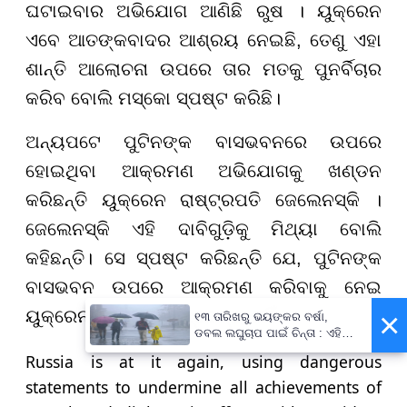
ଘଟାଇବାର ଅଭିଯୋଗ ଆଣିଛି ରୁଷ । ୟୁକ୍ରେନ
ଏବେ ଆତଙ୍କବାଦର ଆଶ୍ରୟ ନେଇଛି, ତେଣୁ ଏହା
ଶାନ୍ତି ଆଲୋଚନା ଉପରେ ତାର ମତକୁ ପୁନର୍ବିଚାର
କରିବ ବୋଲି ମସ୍କୋ ସ୍ପଷ୍ଟ କରିଛି।
ଅନ୍ୟପଟେ ପୁଟିନଙ୍କ ବାସଭବନରେ ଉପରେ
ହୋଇଥିବା ଆକ୍ରମଣ ଅଭିଯୋଗକୁ ଖଣ୍ଡନ
କରିଛନ୍ତି ୟୁକ୍ରେନ ରାଷ୍ଟ୍ରପତି ଜେଲେନସ୍କି ।
ଜେଲେନସ୍କି ଏହି ଦାବିଗୁଡ଼ିକୁ ମିଥ୍ୟା ବୋଲି
କହିଛନ୍ତି। ସେ ସ୍ପଷ୍ଟ କରିଛନ୍ତି ଯେ, ପୁଟିନଙ୍କ
ବାସଭବନ ଉପରେ ଆକ୍ରମଣ କରିବାକୁ ନେଇ
×
ୟୁକ୍ରେନର କୌଣସି ଉଦ୍ଦେଶ୍ୟ ନାହିଁ।
୧୩ ତାରିଖରୁ ଭୟଙ୍କର ବର୍ଷା,
ଡବଲ ଲଘୁଚାପ ପାଇଁ ଚିନ୍ତା : ଏହି
ସବୁ ଜିଲ୍ଲାବାସୀ ରୁହନ୍ତୁ ସାବଧାନ !
Russia is at it again, using dangerous
statements to undermine all achievements of