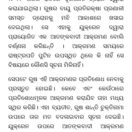
କରାଯାଇଥିଲା। ରୁଷର ବାୟୁ ପ୍ରତିରକ୍ଷା ପ୍ରଣାଳୀ
ସମସ୍ତ ଡ୍ରୋନକୁ ମଝି ଆକାଶରେ ଖସାଇ
ଦେଇଥିଲା। ସେ ଏହାକୁ ୟୁକ୍ରେନ ଦ୍ୱାରା
ପ୍ରାୟୋଜିତ ଏକ ଆତଙ୍କବାଦୀ ଆକ୍ରମଣ ବୋଲି
ବର୍ଣ୍ଣନା କରିଛନ୍ତି । ଆକ୍ରମଣ ସମୟରେ
ରାଷ୍ଟ୍ରପତି ପୁଟିନ ଉପସ୍ଥିତ ଥିଲେ କି ନାହିଁ ସେ
ବିଷୟରେ କୌଣସି ସୂଚନା ମିଳିନାହିଁ।
ସେପଟେ ରୁଷ ଏହି ଆକ୍ରମଣର ପ୍ରତିଶୋଧ ନେବାକୁ
ପ୍ରସ୍ତୁତ ହୋଇଛି। କେବେ ଏବଂ କେଉଁଠାରେ
ପ୍ରତିଶୋଧମୂଳକ ଆକ୍ରମଣ କରାଯିବ ତାହା ମଧ୍ୟ
ସ୍ଥିର କରିଛି। ଏହା ବ୍ୟତୀତ, ରୁଷ ଶାନ୍ତି ଚୁକ୍ତିନାମା
ଉପରେ ତାର ମତ ବଦଳାଇବାର ସୂଚନା ଦେଇଛି।
ୟୁକ୍ରେନ ଉପରେ ଆତଙ୍କବାଦୀ ଆକ୍ରମଣ