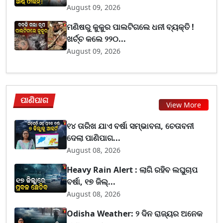
August 09, 2026
ମଣିଷରୁ କୁକୁର ପାଲଟିଗଲେ ଧନୀ ବ୍ୟକ୍ତି !
ଖର୍ଚ୍ଚ କଲେ ୨୨୦...
August 09, 2026
ପାଣିପାଗ
View More
୧୪ ତାରିଖ ଯାଏ ବର୍ଷା ସମ୍ଭାବନା, ଚେତାବନୀ
ଦେଲା ପାଣିପାଗ...
August 08, 2026
Heavy Rain Alert : ଲାଗି ରହିବ ଲଘୁଚାପ
ବର୍ଷା, ୧୭ ଜିଲ୍...
August 08, 2026
Odisha Weather: ୨ ଦିନ ରାଜ୍ୟର ଅନେକ