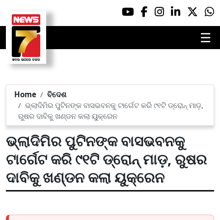
☰
Home
ବିଦେଶ
ଭ୍ଲାଦିମିର ପୁଟିନଙ୍କ ବାସଭବନକୁ ଟାର୍ଗେଟ କରି ୯୧ଟି ଡ୍ରୋନ୍ ମାଡ଼,
ରୁଷର ଦାବିକୁ ଖଣ୍ଡନ କଲା ୟୁକ୍ରେନ
ଭ୍ଲାଦିମିର ପୁଟିନଙ୍କ ବାସଭବନକୁ
ଟାର୍ଗେଟ କରି ୯୧ଟି ଡ୍ରୋନ୍ ମାଡ଼, ରୁଷର
ଦାବିକୁ ଖଣ୍ଡନ କଲା ୟୁକ୍ରେନ