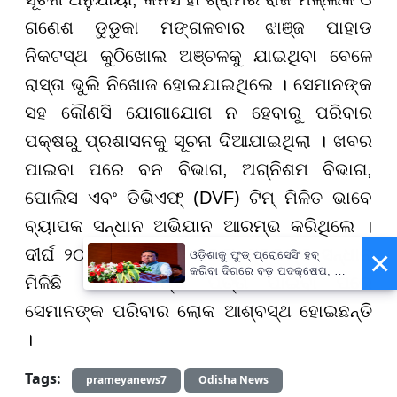
ଗଣେଶ ଡୁଡୁକା ମଙ୍ଗଳବାର ଝାଞ୍ଜ ପାହାଡ
ନିକଟସ୍ଥ କୁଠିଖୋଲ ଅଞ୍ଚଳକୁ ଯାଇଥିବା ବେଳେ
ରାସ୍ତା ଭୁଲି ନିଖୋଜ ହୋଇଯାଇଥିଲେ । ସେମାନଙ୍କ
ସହ କୌଣସି ଯୋଗାଯୋଗ ନ ହେବାରୁ ପରିବାର
ପକ୍ଷରୁ ପ୍ରଶାସନକୁ ସୂଚନା ଦିଆଯାଇଥିଲା । ଖବର
ପାଇବା ପରେ ବନ ବିଭାଗ, ଅଗ୍ନିଶମ ବିଭାଗ,
ପୋଲିସ ଏବଂ ଡିଭିଏଫ୍ (DVF) ଟିମ୍ ମିଳିତ ଭାବେ
ବ୍ୟାପକ ସନ୍ଧାନ ଅଭିଯାନ ଆରମ୍ଭ କରିଥିଲେ ।
×
ଦୀର୍ଘ ୨୦ ଘଣ୍ଟା ପରେ ଉଭୟ ଯୁବକଙ୍କ ସନ୍ଧାନ
ଓଡ଼ିଶାକୁ ଫୁଡ୍ ପ୍ରୋସେସିଂ ହବ୍
କରିବା ଦିଗରେ ବଡ଼ ପଦକ୍ଷେପ, ୪୨
ମିଳିଛି । ସେମାନଙ୍କ ପତ୍ତା ପାଇବା ପରେ
ହଜାରରୁ ଅଧିକ ନିଯୁକ୍ତି ସୁଯୋଗ
ସେମାନଙ୍କ ପରିବାର ଲୋକ ଆଶ୍ବସ୍ଥ ହୋଇଛନ୍ତି
।
Tags:
prameyanews7
Odisha News