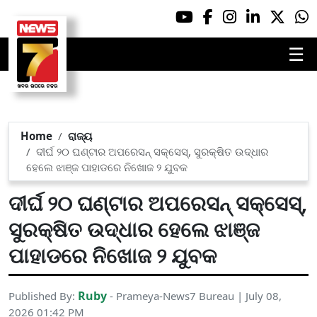
☰
Home
ରାଜ୍ୟ
ଦୀର୍ଘ ୨୦ ଘଣ୍ଟାର ଅପରେସନ୍ ସକ୍‌ସେସ୍, ସୁରକ୍ଷିତ ଉଦ୍ଧାର
ହେଲେ ଝାଞ୍ଜ ପାହାଡରେ ନିଖୋଜ ୨ ଯୁବକ
ଦୀର୍ଘ ୨୦ ଘଣ୍ଟାର ଅପରେସନ୍ ସକ୍‌ସେସ୍,
ସୁରକ୍ଷିତ ଉଦ୍ଧାର ହେଲେ ଝାଞ୍ଜ
ପାହାଡରେ ନିଖୋଜ ୨ ଯୁବକ
Ruby
Published By:
- Prameya-News7 Bureau | July 08,
2026 01:42 PM