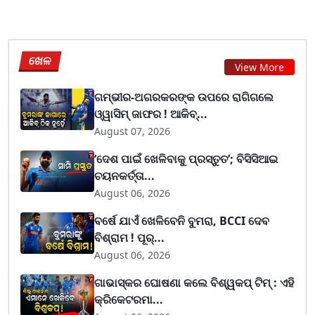
ଖେଳ
View More
ଗମ୍ଭୀର-ଅଗରକରଙ୍କ ଉପରେ ରାଗିଗଲେ
ଓ୍ୱାସିମ୍ ଜାଫର ! ଆକିବ୍...
August 07, 2026
‘ଦେଶ ପାଇଁ ଖେଳିବାକୁ ପ୍ରସ୍ତୁତ’; ବିସିସିଆଇ
ଚୟନକର୍ତ୍ତା...
August 06, 2026
ବର୍ଷେ ଯାଏଁ ଖେଳିବେନି ବୁମରା, BCCI ଦେବ
ବିଶ୍ରାମ ! ପୂର୍...
August 06, 2026
ଗାଭାସ୍କର ଘୋଷଣା କଲେ ବିଶ୍ୱକପ୍ ଟିମ୍ : ଏହି
କ୍ରିକେଟରମା...