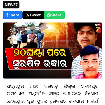
NEWS7
Share
Tweet
Share
ପଦ୍ମପୁର ୮।୭: ବରଗଡ଼ ଜିଲ୍ଲା ପଦ୍ମପୁର
ଉପଖଣ୍ଡ ଅନ୍ତର୍ଗତ ଝାଞ୍ଜ ପାହାଡରେ ନିଖୋଜ
ହୋଇଥିବା ଦୁଇ ଯୁବକ ସୁରକ୍ଷିତ ଉଦ୍ଧାର । ଦୀର୍ଘ