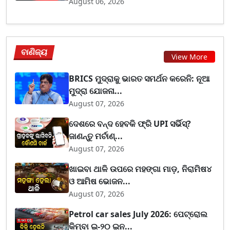
August 06, 2026
ବାଣିଜ୍ୟ
View More
BRICS ମୁଦ୍ରାକୁ ଭାରତ ସମର୍ଥନ କରେନି: ନୂଆ
ମୁଦ୍ରା ଯୋଜନା...
August 07, 2026
ଦେଶରେ ବନ୍ଦ ହେବକି ଫ୍ରି UPI ସର୍ଭିସ୍?
ଜାଣନ୍ତୁ ମର୍ଚାଣ୍...
August 07, 2026
ଖାଇବା ଥାଳି ଉପରେ ମହଙ୍ଗା ମାଡ଼, ନିରାମିଷ୪
ଓ ଆମିଷ ଭୋଜନ...
August 07, 2026
Petrol car sales July 2026: ପେଟ୍ରୋଲ
କିମ୍ବା ଇ-୨୦ ଇନ...