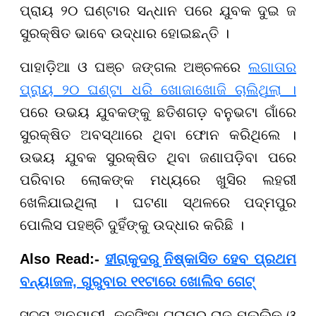
ପ୍ରାୟ ୨୦ ଘଣ୍ଟାର ସନ୍ଧାନ ପରେ ଯୁବକ ଦୁଇ ଜ
ସୁରକ୍ଷିତ ଭାବେ ଉଦ୍ଧାର ହୋଇଛନ୍ତି ।
ପାହାଡ଼ିଆ ଓ ଘଞ୍ଚ ଜଙ୍ଗଲ ଅଞ୍ଚଳରେ
ଲଗାତାର
ପ୍ରାୟ ୨୦ ଘଣ୍ଟା ଧରି ଖୋଜାଖୋଜି ଚାଲିଥିଲା ।
ପରେ ଉଭୟ ଯୁବକଙ୍କୁ ଛତିଶଗଡ଼ ବନୁଭଟା ଗାଁରେ
ସୁରକ୍ଷିତ ଅବସ୍ଥାରେ ଥିବା ଫୋନ କରିଥିଲେ ।
ଉଭୟ ଯୁବକ ସୁରକ୍ଷିତ ଥିବା ଜଣାପଡ଼ିବା ପରେ
ପରିବାର ଲୋକଙ୍କ ମଧ୍ୟରେ ଖୁସିର ଲହରୀ
ଖେଳିଯାଇଥିଲା । ଘଟଣା ସ୍ଥଳରେ ପଦ୍ମପୁର
ପୋଲିସ ପହଞ୍ଚି ଦୁହିଁଙ୍କୁ ଉଦ୍ଧାର କରିଛି ।
Also Read:-
ହୀରାକୁଦରୁ ନିଷ୍କାସିତ ହେବ ପ୍ରଥମ
ବନ୍ୟାଜଳ, ଗୁରୁବାର ୧୧ଟାରେ ଖୋଲିବ ଗେଟ୍
ସୂଚନା ଅନୁଯାୟୀ, କନସିଂହା ଗ୍ରାମର ରାଜ ମଲ୍ଲିକ ଓ