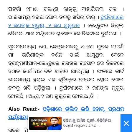
ଘଟଗାଁ ୨୮।୫: ଚଳନ୍ତା କାର୍‌ରୁ ବାହାରିଗଲା ଚକ ।
ଭାରସାମ୍ୟ ହରାଇ ପୋଲ ତଳକୁ ଖସିଲା କାର୍ ।
ଦୁର୍ଘଟଣାରେ
୨ ଜଣଙ୍କ ମୃତ୍ୟୁ, ୨ ଜଣ ଗୁରୁତର
। କେନ୍ଦୁଝର ଜିଲ୍ଲା
ଦୈତାରୀ ଥାନା ଅର୍ନ୍ତଗତ ରାଶୋଳ ଛକ ନିକଟରେ ଦୁର୍ଘଟଣା ।
ସୂଚନାଯୋଗ୍ୟ ଯେ, ଢେଙ୍କାନାଳରୁ ୪ ଜଣ ଯୁବକ ଘଟଗାଁ
ମା’ ତାରିଣୀଙ୍କ ଦର୍ଶନ ପାଇଁ ଆସୁଥିବା ବେଳେ
ବ୍ରାହ୍ମଣୀପାଳ-କେନ୍ଦୁଝର ରାସ୍ତାର ରାସୋଳ ଛକ ନିକଟରେ
ହଠାତ କାର୍ର ପଛ ଚକ ବାହାରି ଯାଇଥିଲା । ଫଳରେ କାର୍ଟି
ଭାରସାମ୍ୟ ହରାଇ ଏକ ବ୍ରିଜ୍‌ରେ ବାଡେଇ ହୋଇ ପୋଲ
ତଳକୁ ଖସି ପଡ଼ିଥିଲା । ଦୁର୍ଘଟଣାରେ ୨ ଜଣଙ୍କ ମୃତ୍ୟୁ
ହୋଇଛି । ଅନ୍ୟ ୨ ଜଣ ଗୁରୁତର ହୋଇଛନ୍ତି ।
Also Read:-
ଓଡ଼ିଶାରେ ଚାଲିବ ଇଭି ବୋଟ୍, ପ୍ରଥମ
ପର୍ଯ୍ୟାୟରେ ୫ ସ୍ଥାନରେ ହେବ ବ୍ୟବସ୍ଥା
×
ଓଡ଼ିଶାକୁ ଆସିବ ପୁଞ୍ଜି, ତିନିଦିନିଆ
ଦିଲ୍ଲୀ ଗସ୍ତରେ ଯିବେ
ଖବର ପାଇ ଦୈତାରୀ ଥାନା ପୋଲିସ ଘଟଣାସ୍ଥଳରେ
ମୁଖ୍ୟମନ୍ତ୍ରୀ ମୋହନ ମାଝୀ