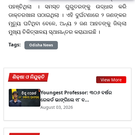
ପହଞ୍ଚିଥିଲା । ସମସ୍ତ ଗୁରୁତରଙ୍କୁ ଉଦ୍ଧାର କରି
ଡାକ୍ତରଖାନା ପଠାଇଥିଲା । ଏହି ଦୁର୍ଘଟଣାରେ ୨ ଜଣଙ୍କର
ମୃତ୍ୟୁ ଘଟିଥିବା ବେଳେ, ଅନ୍ୟ ୨ ଜଣ ଆହତଙ୍କୁ ଜିଲ୍ଲା
ମୁଖ୍ୟ ଚିକିତ୍ସାଳୟ ସ୍ଥାନାନ୍ତର କରାଯାଇଛି ।
Tags:
Odisha News
ଶିକ୍ଷା ଓ ନିଯୁକ୍ତି
View More
Youngest Professor: ୩୦୬ ବର୍ଷର
ରେକର୍ଡ ଭାଙ୍ଗିଲେ ୧୮ ବ...
August 03, 2026