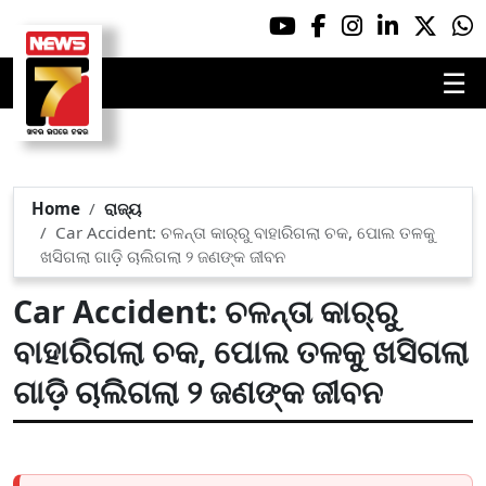
☰
Home
ରାଜ୍ୟ
Car Accident: ଚଳନ୍ତା କାର୍‌ରୁ ବାହାରିଗଲା ଚକ, ପୋଲ ତଳକୁ
ଖସିଗଲା ଗାଡ଼ି ଚାଲିଗଲା ୨ ଜଣଙ୍କ ଜୀବନ
Car Accident: ଚଳନ୍ତା କାର୍‌ରୁ
ବାହାରିଗଲା ଚକ, ପୋଲ ତଳକୁ ଖସିଗଲା
ଗାଡ଼ି ଚାଲିଗଲା ୨ ଜଣଙ୍କ ଜୀବନ