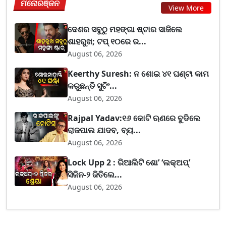
ମନୋରଞ୍ଜନ
View More
ଦେଶର ସବୁଠୁ ମହଙ୍ଗା ଷ୍ଟାର ସାଜିଲେ
ଶାହରୁଖ; ଟପ୍‌ ୧୦ରେ ର...
August 06, 2026
Keerthy Suresh: ନ ଶୋଇ ୪୧ ଘଣ୍ଟା କାମ
କରୁଛନ୍ତି ସୁଟିଂ...
August 06, 2026
Rajpal Yadav:୧୬ କୋଟି ଋଣରେ ବୁଡିଲେ
ରାଜପାଲ ଯାଦବ, ବ୍ୟ...
August 06, 2026
Lock Upp 2 : ରିଆଲିଟି ଶୋ’ ‘ଲକ୍‌ଅପ୍’
ସିଜିନ-୨ ଜିତିଲେ...
August 06, 2026