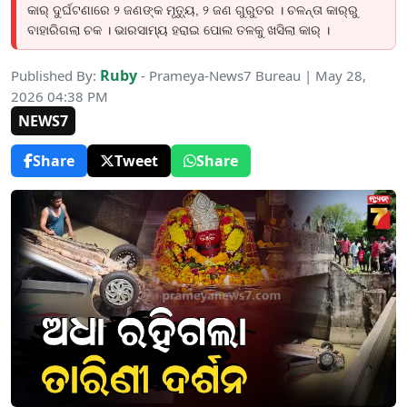
କାର୍ ଦୁର୍ଘଟଣାରେ ୨ ଜଣଙ୍କ ମୃତ୍ୟୁ, ୨ ଜଣ ଗୁରୁତର । ଚଳନ୍ତା କାର୍‌ରୁ
ବାହାରିଗଲା ଚକ । ଭାରସାମ୍ୟ ହରାଇ ପୋଲ ତଳକୁ ଖସିଲା କାର୍ ।
Ruby
Published By:
- Prameya-News7 Bureau | May 28,
2026 04:38 PM
NEWS7
Share
Tweet
Share