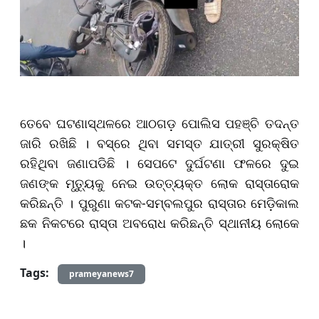
ତେବେ ଘଟଣାସ୍ଥଳରେ ଆଠଗଡ଼ ପୋଲିସ ପହଞ୍ଚି ତଦନ୍ତ
ଜାରି ରଖିଛି । ବସ୍‌ରେ ଥିବା ସମସ୍ତ ଯାତ୍ରୀ ସୁରକ୍ଷିତ
ରହିଥିବା ଜଣାପଡିଛି । ସେପଟେ ଦୁର୍ଘଟଣା ଫଳରେ ଦୁଇ
ଜଣଙ୍କ ମୃତ୍ୟୁକୁ ନେଇ ଉତ୍ତ୍ୟକ୍ତ ଲୋକ ରାସ୍ତାରୋକ
କରିଛନ୍ତି । ପୁରୁଣା କଟକ-ସମ୍ବଲପୁର ରାସ୍ତାର ମେଡ଼ିକାଲ
ଛକ ନିକଟରେ ରାସ୍ତା ଅବରୋଧ କରିଛନ୍ତି ସ୍ଥାନୀୟ ଲୋକେ
।
Tags:
prameyanews7