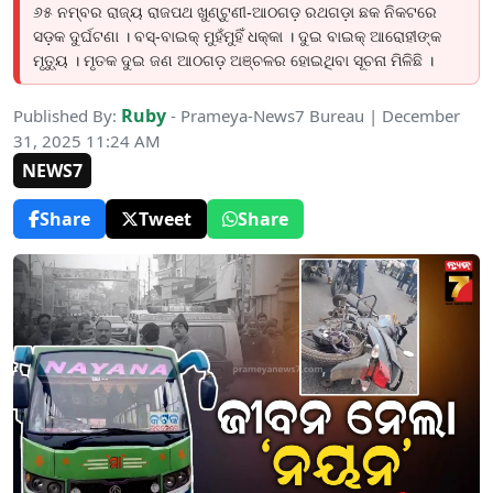
୬୫ ନମ୍ବର ରାଜ୍ୟ ରାଜପଥ ଖୁଣ୍ଟୁଣୀ-ଆଠଗଡ଼ ରଥଗଡ଼ା ଛକ ନିକଟରେ
ସଡ଼କ ଦୁର୍ଘଟଣା । ବସ୍-ବାଇକ୍ ମୁହଁମୁହିଁ ଧକ୍କା । ଦୁଇ ବାଇକ୍ ଆରୋହୀଙ୍କ
ମୃତ୍ୟୁ । ମୃତକ ଦୁଇ ଜଣ ଆଠଗଡ଼ ଅଞ୍ଚଳର ହୋଇଥିବା ସୂଚନା ମିଳିଛି ।
Ruby
Published By:
- Prameya-News7 Bureau | December
31, 2025 11:24 AM
NEWS7
Share
Tweet
Share