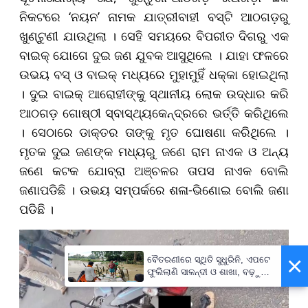
ନିକଟରେ ‘ନୟନ’ ନାମକ ଯାତ୍ରୀବାହୀ ବସ୍ଟି ଆଠଗଡ଼ରୁ
ଖୁଣ୍ଟୁଣୀ ଯାଉଥିଲା । ସେହି ସମୟରେ ବିପରୀତ ଦିଗରୁ ଏକ
ବାଇକ୍‌ ଯୋଗେ ଦୁଇ ଜଣ ଯୁବକ ଆସୁଥିଲେ । ଯାହା ଫଳରେ
ଉଭୟ ବସ୍ ଓ ବାଇକ୍ ମଧ୍ୟରେ ମୁହାମୁହିଁ ଧକ୍କା ହୋଇଥିଲା
। ଦୁଇ ବାଇକ୍ ଆରୋହୀଙ୍କୁ ସ୍ଥାନୀୟ ଲୋକ ଉଦ୍ଧାର କରି
ଆଠଗଡ଼ ଗୋଷ୍ଠୀ ସ୍ବାସ୍ଥ୍ୟକେନ୍ଦ୍ରରେ ଭର୍ତ୍ତି କରିଥିଲେ
। ସେଠାରେ ଡାକ୍ତର ତାଙ୍କୁ ମୃତ ଘୋଷଣା କରିଥିଲେ ।
ମୃତକ ଦୁଇ ଜଣଙ୍କ ମଧ୍ୟରୁ ଜଣେ ରାମ ନାଏକ ଓ ଅନ୍ୟ
ଜଣେ କଟକ ଯୋବ୍ରା ଅଞ୍ଚଳର ତାପସ ନାଏକ ବୋଲି
ଜଣାପଡିଛି । ଉଭୟ ସମ୍ପର୍କରେ ଶଳା-ଭିଣୋଇ ବୋଲି ଜଣା
ପଡିଛି ।
×
ବୈତରଣୀରେ ସ୍ଥିତି ସୁଧୁରିନି, ଏପଟେ
ଫୁଲିଲାଣି ସାଳନ୍ଦୀ ଓ ଶାଖା, ବଢ଼ୁଛି
ବନ୍ୟା ଭୟ