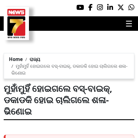
☰
Home
ରାଜ୍ୟ
ମୁହାଁମୁହିଁ ହୋଇଗଲେ ବସ୍-ବାଇକ୍, ଡକାଡକି ହୋଇ ଚାଲିଗଲେ ଶଳା-
ଭିଣୋଇ
ମୁହାଁମୁହିଁ ହୋଇଗଲେ ବସ୍-ବାଇକ୍,
ଡକାଡକି ହୋଇ ଚାଲିଗଲେ ଶଳା-
ଭିଣୋଇ