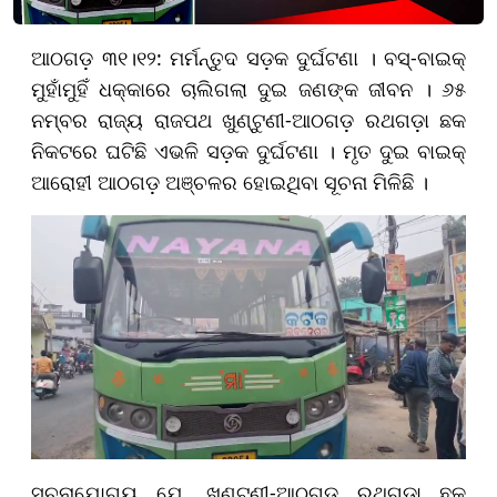
ଆଠଗଡ଼ ୩୧।୧୨: ମର୍ମନ୍ତୁଦ ସଡ଼କ ଦୁର୍ଘଟଣା । ବସ୍-ବାଇକ୍
ମୁହାଁମୁହିଁ ଧକ୍କାରେ ଚାଲିଗଲା ଦୁଇ ଜଣଙ୍କ ଜୀବନ । ୬୫
ନମ୍ବର ରାଜ୍ୟ ରାଜପଥ ଖୁଣ୍ଟୁଣୀ-ଆଠଗଡ଼ ରଥଗଡ଼ା ଛକ
ନିକଟରେ ଘଟିଛି ଏଭଳି ସଡ଼କ ଦୁର୍ଘଟଣା । ମୃତ ଦୁଇ ବାଇକ୍
ଆରୋହୀ ଆଠଗଡ଼ ଅଞ୍ଚଳର ହୋଇଥିବା ସୂଚନା ମିଳିଛି ।
ସୂଚନାଯୋଗ୍ୟ ଯେ, ଖୁଣ୍ଟୁଣୀ-ଆଠଗଡ଼ ରଥଗଡ଼ା ଛକ