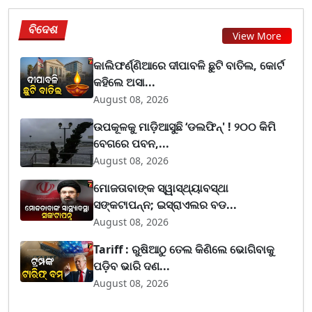
ବିଦେଶ
View More
କାଲିଫର୍ଣ୍ଣିଆରେ ଦୀପାବଳି ଛୁଟି ବାତିଲ, କୋର୍ଟ
କହିଲେ ଅସା...
August 08, 2026
ଉପକୂଳକୁ ମାଡ଼ିଆସୁଛି ‘ଡଲଫିନ୍' ! ୨୦୦ କିମି
ବେଗରେ ପବନ,...
August 08, 2026
ମୋଜତାବାଙ୍କ ସ୍ୱାସ୍ଥ୍ୟାବସ୍ଥା
ସଙ୍କଟାପନ୍ନ; ଇସ୍ରାଏଲର ବଡ...
August 08, 2026
Tariff : ରୁଷିଆଠୁ ତେଲ କିଣିଲେ ଭୋଗିବାକୁ
ପଡ଼ିବ ଭାରି ଦଣ...
August 08, 2026