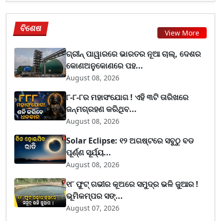
ବିଶେଷ
View More
ଗ୍ରୀନ୍ ପାୱାରରେ ଭାରତର ନୂଆ ଚାଲ୍, ଦେଶର
କୋଣଅନୁକୋଣରେ ପହ...
August 08, 2026
୮-୮-୮ର ମହାସଂଯୋଗ ! ଏହି ୩ଟି ତାରିଖରେ
ଜନ୍ମଗ୍ରହଣ କରିଥିବ...
August 08, 2026
Solar Eclipse: ୧୨ ଅଗଷ୍ଟରେ ସବୁଠୁ ବଡ
ପୂର୍ଣ୍ଣ ସୂର୍ଯ୍ୟ...
August 08, 2026
୧୮ ଫୁଟ୍ ଗଭୀର କୂଅରେ ସମୁଦ୍ର ଭଳି ଜୁଆର !
ଭୂମିକମ୍ପର ସଙ୍...
August 07, 2026