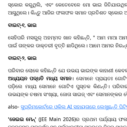
ସ୍କୋର କରୁଥିଲି, ଏବଂ କେତେବେଳେ ମୋ ଭାଇ ଜିତିଯାଉଥି
ଆସୁଥିଲେ। କିନ୍ତୁ ଆଜିର ଫଳାଫଳ ସମାନ ପ୍ରତିଶତ ସ୍କୋର ଆସି
ବାଇଟ୍‌-୧, ଭାଇ
ସେହିପରି ମସରୁର୍ ଅହମ୍ମଦ ଖାନ କହିଛନ୍ତି, " ଆମ ମାଆ ଆମ ପ
ପାଇଁ ତାଙ୍କର ଡାକ୍ତରୀ ବୃତ୍ତି ଛାଡିଥିଲେ। ଆମେ ଆମର ନିର
ବାଇଟ୍‌-୨, ଭାଇ
ପରିବାର ଲୋକେ କହିଛନ୍ତି ଯେ ଉଭୟ ଭାଇଙ୍କ କାହାଣୀ କେବଳ ମା
ଅଧ୍ୟୟନ ପଦ୍ଧତି ମଧ୍ୟ ସମାନ
। ସେମାନେ ପ୍ରାୟତଃ ଗୋଟିଏ 
ପଡ଼ିଲେ ମଧ୍ୟ ସେମାନେ ଗୋଟିଏ ପୁସ୍ତକ କିଣନ୍ତି। ପରିବା
ଉଭୟଙ୍କ ଚଷମା ସଂଖ୍ୟା, ଜୋତା ସାଇଜ୍‌ ଏବଂ ସେମାନଙ୍କର ଦ
also-
ସୁପ୍ରିମକୋର୍ଟରେ ଓକିଲ AI ସହାୟତାରେ ଲେଖୁଛନ୍ତି ପିଟି
'
ଜେଇଇ ମେନ୍
'
(JEE Main 2026)ର ପ୍ରଥମ ପର୍ଯ୍ୟାୟ ଫଳାଫ
ଜବରଦସ୍ତ ପ୍ରଦର୍ଶନ ସହ ସର୍ବଭାରତୀୟ ସ୍ତରରେ ନିଜର ସ୍ୱତନ୍ତ୍