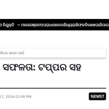
ଓ ନିଯୁକ୍ତି
ମନୋରଞ୍ଜନ
ଅପରାଧ
ଖେଳ
ବାଣିଜ୍ୟ
ରାଶିଫଳ
ବିଶେଷ
ପାଣିପାଗ
ିଲେ ସମାନ ମାର୍କ
କ ସଫଳତା: ଟପ୍ପର ସହ
NEWS7
17, 2026 02:08 PM