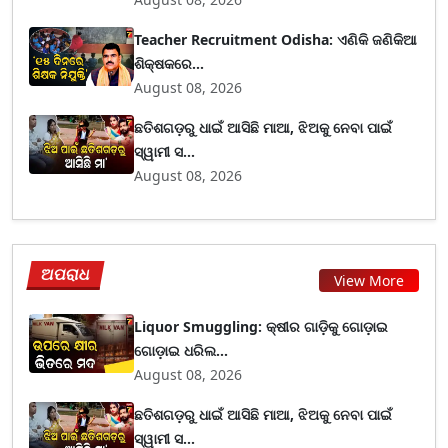
Teacher Recruitment Odisha: ଏଣିକି ଜଣିକିଆ
ଶିକ୍ଷକରେ...
August 08, 2026
ଛତିଶଗଡ଼ରୁ ଧାଇଁ ଆସିଛି ମାଆ, ଝିଅକୁ ନେବା ପାଇଁ
ସ୍ୱାମୀ ସ...
August 08, 2026
ଅପରାଧ
View More
Liquor Smuggling: କ୍ଷୀର ଗାଡ଼ିକୁ ଗୋଡ଼ାଇ
ଗୋଡ଼ାଇ ଧରିଲ...
August 08, 2026
ଛତିଶଗଡ଼ରୁ ଧାଇଁ ଆସିଛି ମାଆ, ଝିଅକୁ ନେବା ପାଇଁ
ସ୍ୱାମୀ ସ...