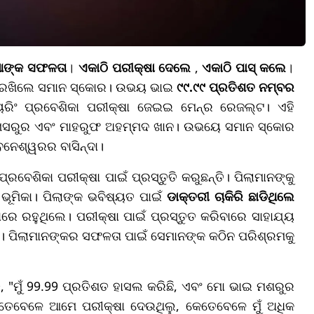
ିଆଙ୍କ ସଫଳତା
।
ଏକାଠି ପରୀକ୍ଷା ଦେଲେ
,
ଏକାଠି ପାସ୍‌ କଲେ
।
େ ରଖିଲେ ସମାନ ସ୍କୋର। ଉଭୟ ଭାଇ
୯୯.୯୯ ପ୍ରତିଶତ ନମ୍ବର
ିୟରିଂ ପ୍ରବେଶିକା ପରୀକ୍ଷା ଜେଇଇ ମେନ୍‌ର ରେଜଲ୍ଟ। ଏହି
ର ମସରୁର ଏବଂ ମାହରୁଫ ଅହମ୍ମଦ ଖାନ। ଉଭୟେ ସମାନ ସ୍କୋର
ବନେଶ୍ୱରର ବାସିନ୍ଦା।
୍ରବେଶିକା ପରୀକ୍ଷା ପାଇଁ ପ୍ରସ୍ତୁତି କରୁଛନ୍ତି। ପିଲାମାନଙ୍କୁ
ଣ ଭୂମିକା। ପିଲାଙ୍କ ଭବିଷ୍ୟତ ପାଇଁ
ଡାକ୍ତରୀ ଚାକିରି ଛାଡିଥିଲେ
 ରହୁଥିଲେ। ପରୀକ୍ଷା ପାଇଁ ପ୍ରସ୍ତୁତ କରିବାରେ ସାହାଯ୍ୟ
। ପିଲାମାନଙ୍କର ସଫଳତା ପାଇଁ ସେମାନଙ୍କ କଠିନ ପରିଶ୍ରମକୁ
ି, "ମୁଁ 99.99 ପ୍ରତିଶତ ହାସଲ କରିଛି, ଏବଂ ମୋ ଭାଇ ମଶରୁର
େବେଳେ ଆମେ ପରୀକ୍ଷା ଦେଉଥିଲୁ, କେତେବେଳେ ମୁଁ ଅଧିକ