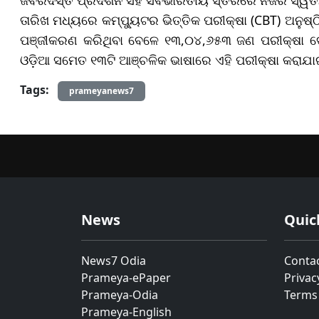
ତାରିଖ ମଧ୍ୟରେ କମ୍ପ୍ୟୁଟର ଭିତ୍ତିକ ପରୀକ୍ଷା (CBT) ଅନୁଷ
ପଞ୍ଜୀକରଣ କରିଥିବା ବେଳେ ୧୩,୦୪,୬୫୩ ଜଣ ପରୀକ୍ଷା ଦେଇଥ
ଓଡ଼ିଆ ସମେତ ୧୩ଟି ଆଞ୍ଚଳିକ ଭାଷାରେ ଏହି ପରୀକ୍ଷା କରାଯା
Tags:
prameyanews7
News
Quic
News7 Odia
Conta
Prameya-ePaper
Privac
Prameya-Odia
Terms
Prameya-English