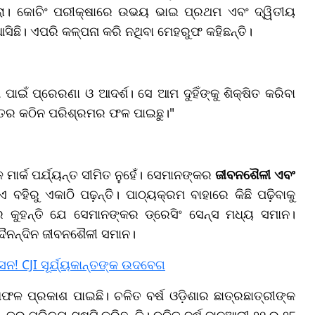
ଲା। କୋଚିଂ ପରୀକ୍ଷାରେ ଉଭୟ ଭାଇ ପ୍ରଥମ ଏବଂ ଦ୍ୱିତୀୟ
ଛି। ଏପରି କଳ୍ପନା କରି ନଥିବା ମେହରୁଫ କହିଛନ୍ତି।
ାଇଁ ପ୍ରେରଣା ଓ ଆଦର୍ଶ। ସେ ଆମ ଦୁହିଁଙ୍କୁ ଶିକ୍ଷିତ କରିବା
ନ୍ତର କଠିନ ପରିଶ୍ରମର ଫଳ ପାଇଛୁ।"
ର୍କ ପର୍ଯ୍ୟନ୍ତ ସୀମିତ ନୁହେଁ। ସେମାନଙ୍କର
ଜୀବନଶୈଳୀ ଏବଂ
ବହିରୁ ଏକାଠି ପଢ଼ନ୍ତି। ପାଠ୍ୟକ୍ରମ ବାହାରେ କିଛି ପଢ଼ିବାକୁ
ର କୁହନ୍ତି ଯେ ସେମାନଙ୍କର ଡ୍ରେସିଂ ସେନ୍ସ ମଧ୍ୟ ସମାନ।
ୈନନ୍ଦିନ ଜୀବନଶୈଳୀ ସମାନ।
ସନ! CJI ସୂର୍ଯ୍ୟକାନ୍ତଙ୍କ ଉଦବେଗ
ଳ ପ୍ରକାଶ ପାଇଛି। ଚଳିତ ବର୍ଷ ଓଡ଼ିଶାର ଛାତ୍ରଛାତ୍ରୀଙ୍କ
ର ପରିଚୟ ସୃଷ୍ଟି କରିଛନ୍ତି। ଚଳିତ ବର୍ଷ ଜାନୁଆରୀ ୨୧ ରୁ ୨୮