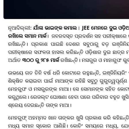
ନୂଆଦିଲ୍ଲୀ:​​​​​​​
ଯାଁଳା ଭାଇଙ୍କ କମାଲ
।
JEE
ମେନ
ରେ ଦୁଇ ଓଡ଼
ରଖିଲେ ସମାନ ମାର୍କ
। ଜବରଦସ୍ତ ପ୍ରଦର୍ଶନ ସହ ପରୀକ୍ଷାର
ରଖିଛନ୍ତି। ପ୍ରକାଶ ପାଇଛି ଦେଶର ସବୁଠାରୁ ବଡ଼ ଇଞ୍ଜିନ
ପରୀକ୍ଷାରେ ସଫଳତା ହାସଲ କରିଛନ୍ତି ଓଡ଼ିଶାର ଦୁଇ ଛାତ୍
ଅର୍ଥାତ
୩୦୦ ରୁ ୨୮୫
ମାର୍କ
ରଖିଛନ୍ତି। ମସରୁର ଓ ମାହାରୁଫ ଭୁ
ଉଭୟେ ଗତ ତିନି ବର୍ଷ ଧରି କୋଟାରେ ରହୁଛନ୍ତି, ଇଞ୍ଜିନିୟରିଂ ପ
ଶିକ୍ଷିତ କରାଇବା ପାଇଁ ମାଆଙ୍କ ରହିଛି ସବୁଠୁ ଗୁରୁତ୍ୱପୂର୍ଣ୍
ମେହରୁଫ ଓ ମସରୁରଙ୍କ ମାଆ। ସେ ସେମାନଙ୍କ ସହିତ କୋଟାରେ
କରୁଥିଲେ। ରେଜଲ୍ଟ ଘୋଷଣା ହେବା ପରେ ପରିବାର ବହୁତ ଖୁସି
ଶ୍ରେୟ ଦେଇଛନ୍ତି ତାଙ୍କ ମାଆ।
ମେହରୁଫ୍ ଅହମ୍ମଦ ଖାନ ତାଙ୍କର ଖୁସି ପ୍ରକାଶ କରି କହିଛନ୍ତ
ମଧ୍ୟ ସମାନ ସ୍କୋର ଆଣିଛି। କୋଚିଂ ସମୟରେ ମଧ୍ୟ, ଯେତ