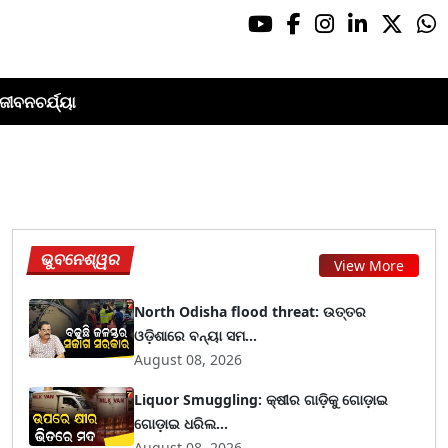
ଜୀବନଚର୍ଯ୍ୟା
ଭୁବନେଶ୍ୱର
View More
North Odisha flood threat: ଉତ୍ତର
ଓଡ଼ିଶାରେ ବନ୍ୟା ସମ...
August 08, 2026
Liquor Smuggling: କ୍ଷୀର ଗାଡ଼ିକୁ ଗୋଡ଼ାଇ
ଗୋଡ଼ାଇ ଧରିଲ...
August 08, 2026