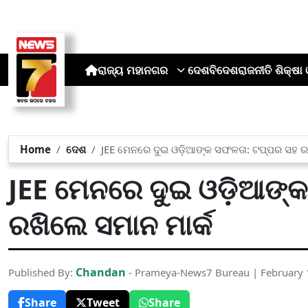
ରାଜ୍ୟ
ମହାନଗର
ଦେଶ
ବିଦେଶ
ରାଜନୀତି
ଶିକ୍ଷା 
Home
ଦେଶ
JEE ମେନରେ ଦୁଇ ଓଡ଼ିଆଙ୍କ ସଫଳତା: ଟପ୍ପର ସହ ରଖ
JEE ମେନରେ ଦୁଇ ଓଡ଼ିଆଙ୍
ରଖିଲେ ସମାନ ମାର୍କ
Chandan
Published By:
- Prameya-News7 Bureau | February 
Share
Tweet
Share