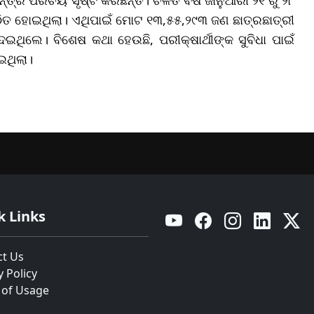
୍ଠିତ ହୋଇଥିଲା। ଏଥିପାଇଁ ମୋଟ ୧୩,୫୫,୨୯୩ ଜଣ ଛାତ୍ରଛାତ୍ରୀ
ିଲେ। ବିଶେଷ କଥା ହେଉଛି, ପରୀକ୍ଷାର୍ଥୀଙ୍କ ସୁବିଧା ପାଇଁ
ଇଥିଲା।
k Links
YouTube
Facebook
Instagram
Linkedin
Twitt
ct Us
y Policy
 of Usage