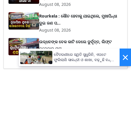
August 08, 2026
Rourkela : ଶୌଚ ହେବାକୁ ଯାଇଥିଲେ, ମୁଖାପିନ୍ଧା
ଦୁଇ ଜଣ ପ...
August 08, 2026
ଉଦ୍ଧବଙ୍କ ବେକ କାଟି ଦେଲେ ଦୁର୍ବୃତ୍ତ, ଲିଫ୍ଟ
ନଦେବାରୁ ଘଟ...
×
ବୈତରଣୀରେ ସ୍ଥିତି ସୁଧୁରିନି, ଏପଟେ
August 08, 2026
ଫୁଲିଲାଣି ସାଳନ୍ଦୀ ଓ ଶାଖା, ବଢ଼ୁଛି ବନ୍ୟା
ଭୟ