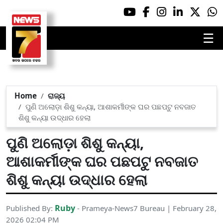
☰
Home
ରାଜ୍ୟ
ପୁଣି ଅଲୋଡ଼ା ଶିଶୁ କନ୍ୟା, ଆଶାକର୍ମୀଙ୍କ ଘର ପଛପଟୁ ନବଜାତ
ଶିଶୁ କନ୍ୟା ଉଦ୍ଧାର ହେଲା
ପୁଣି ଅଲୋଡ଼ା ଶିଶୁ କନ୍ୟା,
ଆଶାକର୍ମୀଙ୍କ ଘର ପଛପଟୁ ନବଜାତ
ଶିଶୁ କନ୍ୟା ଉଦ୍ଧାର ହେଲା
Ruby
Published By:
- Prameya-News7 Bureau | February 28,
2026 02:04 PM