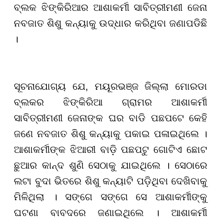
ବ୍ଲକ ଝିଙ୍କିରିଆର ଆଶାକର୍ମୀ ସାବିତ୍ରୀମଣୀ ଜେନା
ନବଜାତ ଶିଶୁ କନ୍ୟାକୁ ଉଦ୍ଧାର କରିଥିବା ଜଣାପଡିଛି
।
ସୂଚନାଯୋଗ୍ୟ ଯେ, ମୟୂରଭଞ୍ଜ ଜିଲ୍ଲା ମୋରଡା
ବ୍ଲକର ଝିଙ୍କିରିଆ ଗ୍ରାମର ଆଶାକର୍ମୀ
ସାବିତ୍ରୀମଣୀ ଜେନାଙ୍କ ଘର ବାଡି ପଛପଟେ କେହି
ଜଣେ ନବଜାତ ଶିଶୁ କନ୍ୟାକୁ ପକାଇ ପଳାଇଥିଲେ ।
ଆଶାକର୍ମୀଙ୍କ ଝିଆରୀ ବାଡ଼ି ପଛପଟୁ ଗୋଟିଏ ଛୋଟ
ଛୁଆର କାନ୍ଦ ଶୁଣି ସେଠାକୁ ଯାଇଥିଲେ । ସେଠାରେ
ଲଟା ବୁଦା ଭିତରେ ଶିଶୁ କନ୍ୟାଟି ପଡ଼ିଥିବା ଦେଖିବାକୁ
ମିଳିଥିଲା । ସଙ୍ଗେ ସଙ୍ଗେ ସେ ଆଶାକର୍ମୀଙ୍କୁ
ଘଟଣା ବାବଦରେ ଜଣାଇଥିଲେ । ଆଶାକର୍ମୀ