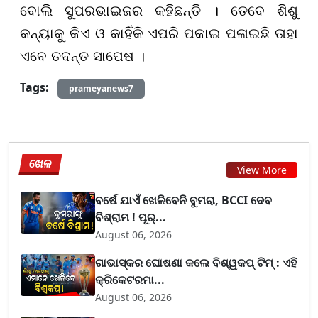
ବୋଲି ସୁପରଭାଇଜର କହିଛନ୍ତି । ତେବେ ଶିଶୁ
କନ୍ୟାକୁ କିଏ ଓ କାହିଁକି ଏପରି ପକାଇ ପଳାଇଛି ତାହା
ଏବେ ତଦନ୍ତ ସାପେଷ ।
Tags:
prameyanews7
ଖେଳ
View More
ବର୍ଷେ ଯାଏଁ ଖେଳିବେନି ବୁମରା, BCCI ଦେବ
ବିଶ୍ରାମ ! ପୂର୍...
August 06, 2026
ଗାଭାସ୍କର ଘୋଷଣା କଲେ ବିଶ୍ୱକପ୍ ଟିମ୍ : ଏହି
କ୍ରିକେଟରମା...
August 06, 2026