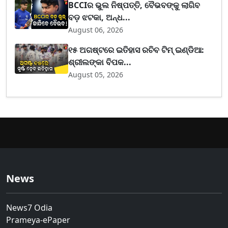
BCCIର ଭୁଲ ନିଷ୍ପତ୍ତି, ବୈଭବଙ୍କୁ ଲାଗିବ
ବଡ଼ ଝଟକା, ଅନ୍ଧ...
August 06, 2026
୧୫ ଅଗଷ୍ଟରେ ଇତିହାସ ରଚିବ ଟିମ୍ ଇଣ୍ଡିଆ:
ଶ୍ରୀଲଙ୍କା ବିପକ...
August 05, 2026
News
News7 Odia
Prameya-ePaper