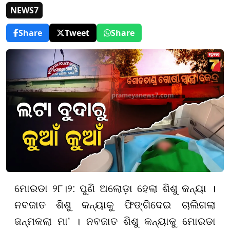
NEWS7
Share
Tweet
Share
ମୋରଡା ୨୮।୨: ପୁଣି ଅଲୋଡ଼ା ହେଲା ଶିଶୁ କନ୍ୟା ।
ନବଜାତ ଶିଶୁ କନ୍ୟାକୁ ଫିଙ୍ଗିଦେଇ ଚାଲିଗଲା
ଜନ୍ମକଲା ମା’ । ନବଜାତ ଶିଶୁ କନ୍ୟାକୁ ମୋରଡା