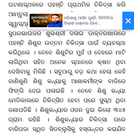
ଘଟଣାସ୍ଥଳରେ ପହଞ୍ଚି ପ୍ରାଥମିକ ଚିକିତ୍ସା କରି
ଆମ୍ବୁଲାନ୍ସ ଯୋଗେ କିଶାନତାଣ୍ଡି ଗୋଷ୍ଠୀ
×
ଓଡ଼ିଶାକୁ ଆସିବ ପୁଞ୍ଜି, ତିନିଦିନିଆ
ସ୍ୱାସ୍ଥ୍ୟ କେନ୍ଦ୍ରକୁ ଆଣିଥିଲେ । ପରେ
ଦିଲ୍ଲୀ ଗସ୍ତରେ ଯିବେ
ମୁଖ୍ୟମନ୍ତ୍ରୀ ମୋହନ ମାଝୀ
ସୁପରଭାଇଜର ଶୁଭଶ୍ରୀ ଦଳାଇ ଡାକ୍ତରଖାନାରେ
ପହଞ୍ଚି ଶିଶୁର ଉତ୍ତମ ଚିକିତ୍ସା ପାଇଁ ବ୍ୟବସ୍ଥା
କରିଥିଲେ । ତେବେ ଶିଶୁଟିର ମୁହଁ ଓ ଦେହରେ ମାଟି
ଲାଗିଥିବା ସହିତ ଅନେକ ସ୍ଥାନରେ କ୍ଷତ ଥିବା
ଦେଖିବାକୁ ମିଳିଛି । ସବୁଠାରୁ ବଡ଼ କଥା ହେଲା କେହି
ଜାଣିଶୁଣି ଶିଶୁ କନ୍ୟାକୁ ଆଶାକର୍ମୀଙ୍କ ବାଡିରେ
ଫିଙ୍ଗି ଦେଇ ପଳାଇଛି । ତେବେ ଶିଶୁ କନ୍ୟା
ମେଡିକାଲରେ ଚିକିତ୍ସିତ ହେବା ପରେ ସୁସ୍ଥ ଥିବା
ଜଣାପଡିଛି । ଶିଶୁକନ୍ୟାର ଓଜନ ଦୁଇ କିଲୋ ୩୪୫
ଗ୍ରାମ ରହିଛି । ଶିଶୁକନ୍ୟାର ଚିକିତ୍ସା ପରେ
ବାରିପଦା ସ୍ଥିତ ସିଡବ୍ଲୁସିକୁ ହସ୍ତାନ୍ତର କରାଯିବ