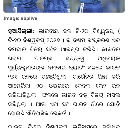
Image: abplive
ନୂଆଦିଲ୍ଲୀ:
ଭାରତୀୟ ଦଳ ଟି-୨୦ ବିଶ୍ୱକପ୍ (
ଟି-୨୦ ବିଶ୍ୱକପ୍ ୨୦୨୬ ) ର ଦଶମ ସଂସ୍କରଣ ଏକ
ଦମଦାର ବିଜୟ ସହିତ ଆରମ୍ଭ କରିଛି। ଭାରତର
ଖରାପ ଆରମ୍ଭ ସତ୍ତ୍ୱେ ଅଧିନାୟକ
ସୂର୍ଯ୍ୟକୁମାରଙ୍କ ଦମଦାର ବ୍ୟାଟିଂ ବଳରେ ଭାରତ
୧୬୧ ରନରେ ପହଞ୍ଚିଥିଲା। ଟାର୍ଗେଟର ପିଛା କରି
ଆମେରିକା ୨୦ ଓଭରରେ କେବଳ ୧୩୨ ରନ
କରିପାରିଥିଲା। ଫଳରେ ଭାରତ ବଡ଼ ବିଜୟ ହାସଲ
କରିଥିଲା । ଆଉ ଏହା ସହ ଭାରତ ନାଁରେ ଯୋଡ଼ି
ହୋଇଛି ଐତିହାସିକ ରେକର୍ଡ ।
ଭାରତ ଟି-୨୦ ବିଶ୍ୱକପ୍ ଇତିହାସରେ ସର୍ବାଧିକ