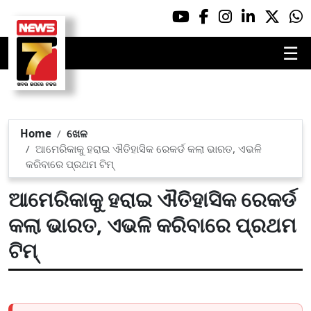
☰
Home
ଖେଳ
ଆମେରିକାକୁ ହରାଇ ଐତିହାସିକ ରେକର୍ଡ କଲା ଭାରତ, ଏଭଳି
କରିବାରେ ପ୍ରଥମ ଟିମ୍‌
ଆମେରିକାକୁ ହରାଇ ଐତିହାସିକ ରେକର୍ଡ
କଲା ଭାରତ, ଏଭଳି କରିବାରେ ପ୍ରଥମ
ଟିମ୍‌