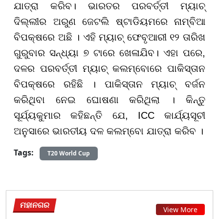
ଯାତ୍ରା କରିବ। ଭାରତର ପରବର୍ତ୍ତୀ ମ୍ୟାଚ୍
ଦିଲ୍ଲୀର ଅରୁଣ ଜେଟଲି ଷ୍ଟାଡିୟମରେ ନାମ୍ବିଆ
ବିପକ୍ଷରେ ଅଛି । ଏହି ମ୍ୟାଚ୍ ଫେବୃଆରୀ ୧୨ ତାରିଖ
ଗୁରୁବାର ସନ୍ଧ୍ୟା ୭ ଟାରେ ଖେଳାଯିବ। ଏହା ପରେ,
ଦଳର ପରବର୍ତ୍ତୀ ମ୍ୟାଚ୍ କଲମ୍ବୋରେ ପାକିସ୍ତାନ
ବିପକ୍ଷରେ ରହିଛି । ପାକିସ୍ତାନ ମ୍ୟାଚ୍ ବର୍ଜନ
କରିଥିବା ନେଇ ଘୋଷଣା କରିଥିଲା । କିନ୍ତୁ
ସୂର୍ଯ୍ୟକୁମାର କହିଛନ୍ତି ଯେ, ICC କାର୍ଯ୍ୟସୂଚୀ
ଅନୁସାରେ ଭାରତୀୟ ଦଳ କଲମ୍ବୋ ଯାତ୍ରା କରିବ ।
Tags:
T20 World Cup
ମହାନଗର
View More