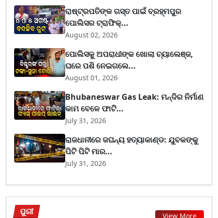
ରାଷ୍ଟ୍ରପତିଙ୍କ ଗସ୍ତ ପାଇଁ ବ୍ରହ୍ମପୁର
ପୋଲିସର ଟ୍ରାଫିକ୍...
August 02, 2026
ପୋଲିସକୁ ଅପରାଧୀଙ୍କ ଖୋଲା ଚ୍ୟାଲେଞ୍ଜ,
ଘରେ ପଶି ନେଇଗଲେ...
August 01, 2026
Bhubaneswar Gas Leak: ମନ୍ଦିର ନିର୍ମାଣ
କାମ ବେଳେ ଫାଟି...
July 31, 2026
ରାଜଧାନୀରେ ଜଘନ୍ୟ ହତ୍ୟାକାଣ୍ଡ: ଯୁବକଙ୍କୁ
ପିଟି ପିଟି ମାର...
July 31, 2026
ପୁରୀ
View More