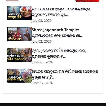
ରଥ ଉପରେ ଅନଧିକୃତ ଓ ଛଦ୍ମବେଶୀଙ୍କ
ବିରୁଦ୍ଧରେ ନିଆଯିବ ଦୃଢ...
July 03, 2026
Shree Jagannath Temple:
ଶ୍ରୀମନ୍ଦିରରେ ହେବ ବୈଷୟିକ ଯା...
July 02, 2026
ଡ୍ରେନ୍ ଉପରେ ନିର୍ମାଣ ହୋଇଥିଲା ଘର,
ପ୍ରଶାସନ ବୁଲାଇଲା ବ...
June 20, 2026
ହିମାଚଳ ପଇଡ଼ରେ ରଥ ନିର୍ମାଣକାରୀ ସେବକଙ୍କ
ତୃଷ୍ଣା ମେଣ୍ଟି...
June 12, 2026