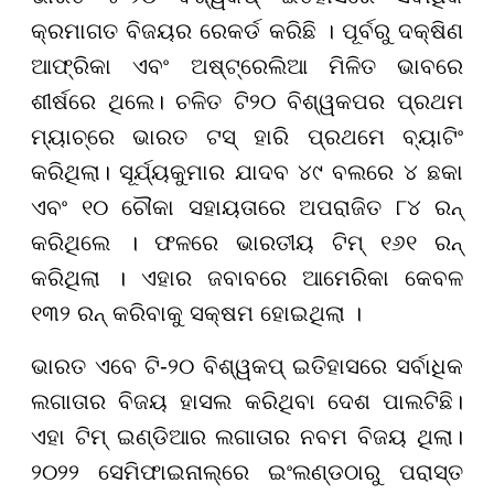
କ୍ରମାଗତ ବିଜୟର ରେକର୍ଡ କରିଛି । ପୂର୍ବରୁ ଦକ୍ଷିଣ
ଆଫ୍ରିକା ଏବଂ ଅଷ୍ଟ୍ରେଲିଆ ମିଳିତ ଭାବରେ
ଶୀର୍ଷରେ ଥିଲେ। ଚଳିତ ଟି୨୦ ବିଶ୍ୱକପର ପ୍ରଥମ
ମ୍ୟାଚ୍ରେ ଭାରତ ଟସ୍ ହାରି ପ୍ରଥମେ ବ୍ୟାଟିଂ
କରିଥିଲା। ସୂର୍ଯ୍ୟକୁମାର ଯାଦବ ୪୯ ବଲରେ ୪ ଛକା
ଏବଂ ୧୦ ଚୌକା ସହାୟତାରେ ଅପରାଜିତ ୮୪ ରନ୍
କରିଥିଲେ । ଫଳରେ ଭାରତୀୟ ଟିମ୍ ୧୬୧ ରନ୍
କରିଥିଲା । ଏହାର ଜବାବରେ ଆମେରିକା କେବଳ
୧୩୨ ରନ୍ କରିବାକୁ ସକ୍ଷମ ହୋଇଥିଲା ।
ଭାରତ ଏବେ ଟି-୨୦ ବିଶ୍ୱକପ୍ ଇତିହାସରେ ସର୍ବାଧିକ
ଲଗାତାର ବିଜୟ ହାସଲ କରିଥିବା ଦେଶ ପାଲଟିଛି।
ଏହା ଟିମ୍ ଇଣ୍ଡିଆର ଲଗାତାର ନବମ ବିଜୟ ଥିଲା।
୨୦୨୨ ସେମିଫାଇନାଲ୍ରେ ଇଂଲଣ୍ଡଠାରୁ ପରାସ୍ତ