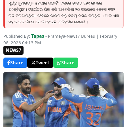
ସୂର୍ଯ୍ୟକୁମାରଙ୍କ ଦମଦାର ବ୍ୟାଟିଂ ବଳରେ ଭାରତ ୧୬୧ ରନରେ
ପହଞ୍ଚିଥିଲା। ଟାର୍ଗେଟର ପିଛା କରି ଆମେରିକା ୨୦ ଓଭରରେ କେବଳ ୧୩୨
ରନ କରିପାରିଥିଲା। ଫଳରେ ଭାରତ ବଡ଼ ବିଜୟ ହାସଲ କରିଥିଲା । ଆଉ ଏହା
ସହ ଭାରତ ନାଁରେ ଯୋଡ଼ି ହୋଇଛି ଐତିହାସିକ ରେକର୍ଡ ।
Tapas
Published By:
- Prameya-News7 Bureau | February
08, 2026 04:13 PM
NEWS7
Share
Tweet
Share