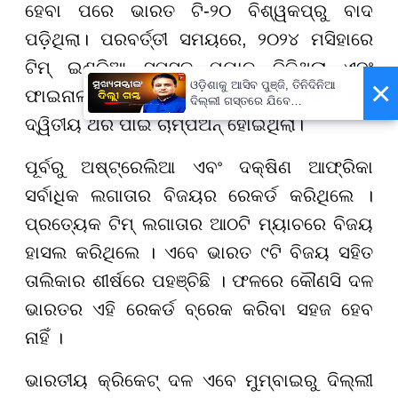
ହେବା ପରେ ଭାରତ ଟି-୨୦ ବିଶ୍ୱକପ୍ରୁ ବାଦ
ପଡ଼ିଥିଲା। ପରବର୍ତ୍ତୀ ସମୟରେ, ୨୦୨୪ ମସିହାରେ
ଟିମ୍ ଇଣ୍ଡିଆ ସମସ୍ତ ମ୍ୟାଚ୍ ଜିତିଥିଲା ଏବଂ
×
ଓଡ଼ିଶାକୁ ଆସିବ ପୁଞ୍ଜି, ତିନିଦିନିଆ
ଫାଇନାଲ୍ରେ ଦକ୍ଷିଣ ଆଫ୍ରିକାକୁ ପରାସ୍ତ କରି
ଦିଲ୍ଲୀ ଗସ୍ତରେ ଯିବେ
ମୁଖ୍ୟମନ୍ତ୍ରୀ ମୋହନ ମାଝୀ
ଦ୍ୱିତୀୟ ଥର ପାଇଁ ଚାମ୍ପିଅନ୍ ହୋଇଥିଲା।
ପୂର୍ବରୁ ଅଷ୍ଟ୍ରେଲିଆ ଏବଂ ଦକ୍ଷିଣ ଆଫ୍ରିକା
ସର୍ବାଧିକ ଲଗାତାର ବିଜୟର ରେକର୍ଡ କରିଥିଲେ ।
ପ୍ରତ୍ୟେକ ଟିମ୍‌ ଲଗାତାର ଆଠଟି ମ୍ୟାଚରେ ବିଜୟ
ହାସଲ କରିଥିଲେ । ଏବେ ଭାରତ ୯ଟି ବିଜୟ ସହିତ
ତାଲିକାର ଶୀର୍ଷରେ ପହଞ୍ଚିଛି । ଫଳରେ କୌଣସି ଦଳ
ଭାରତର ଏହି ରେକର୍ଡ ବ୍ରେକ କରିବା ସହଜ ହେବ
ନାହିଁ ।
ଭାରତୀୟ କ୍ରିକେଟ୍ ଦଳ ଏବେ ମୁମ୍ବାଇରୁ ଦିଲ୍ଲୀ