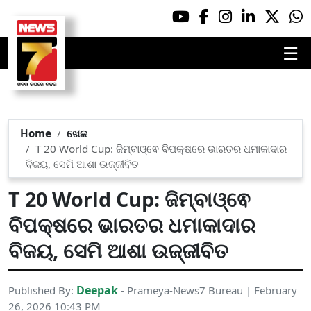
☰
Home
ଖେଳ
T 20 World Cup: ଜିମ୍ବାଓ୍ଵେ ବିପକ୍ଷରେ ଭାରତର ଧମାକାଦାର
ବିଜୟ, ସେମି ଆଶା ଉଜ୍ଜୀବିତ
T 20 World Cup: ଜିମ୍ବାଓ୍ଵେ
ବିପକ୍ଷରେ ଭାରତର ଧମାକାଦାର
ବିଜୟ, ସେମି ଆଶା ଉଜ୍ଜୀବିତ
Deepak
Published By:
- Prameya-News7 Bureau | February
26, 2026 10:43 PM