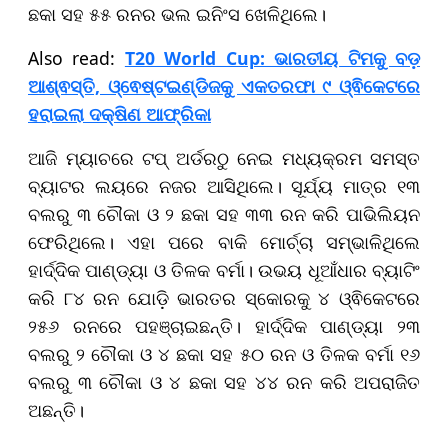
ଛକା ସହ ୫୫ ରନର ଭଲ ଇନିଂସ ଖେଳିଥିଲେ।
Also read:
T20 World Cup: ଭାରତୀୟ ଟିମକୁ ବଡ଼
ଆଶ୍ଵସ୍ତି, ଓ୍ଵେଷ୍ଟଇଣ୍ଡିଜକୁ ଏକତରଫା ୯ ଓ୍ଵିକେଟରେ
ହରାଇଲା ଦକ୍ଷିଣ ଆଫ୍ରିକା
ଆଜି ମ୍ୟାଚରେ ଟପ୍ ଅର୍ଡରଠୁ ନେଇ ମଧ୍ୟକ୍ରମ ସମସ୍ତ
ବ୍ୟାଟର ଲୟରେ ନଜର ଆସିଥିଲେ। ସୂର୍ଯ୍ୟ ମାତ୍ର ୧୩
ବଲରୁ ୩ ଚୌକା ଓ ୨ ଛକା ସହ ୩୩ ରନ କରି ପାଭିଲିୟନ
ଫେରିଥିଲେ। ଏହା ପରେ ବାକି ମୋର୍ଚ୍ଚା ସମ୍ଭାଳିଥିଲେ
ହାର୍ଦ୍ଦିକ ପାଣ୍ଡ୍ୟା ଓ ତିଳକ ବର୍ମା। ଉଭୟ ଧୂଆଁଧାର ବ୍ୟାଟିଂ
କରି ୮୪ ରନ ଯୋଡ଼ି ଭାରତର ସ୍କୋରକୁ ୪ ଓ୍ଵିକେଟରେ
୨୫୬ ରନରେ ପହଞ୍ଚାଇଛନ୍ତି। ହାର୍ଦ୍ଦିକ ପାଣ୍ଡ୍ୟା ୨୩
ବଲରୁ ୨ ଚୌକା ଓ ୪ ଛକା ସହ ୫୦ ରନ ଓ ତିଳକ ବର୍ମା ୧୬
ବଲରୁ ୩ ଚୌକା ଓ ୪ ଛକା ସହ ୪୪ ରନ କରି ଅପରାଜିତ
ଅଛନ୍ତି।