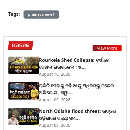
Tags:
prameyanews7
ମହାନଗର
View More
Rourkela Shed Collapse: ବର୍ଷାରେ
ବେହାଲ ରାଉରକେଲା ; ଷ...
August 10, 2026
ଚାକିରି ଦେବାକୁ କହି ୧୫ରୁ ଅଧିକଙ୍କୁ ଠକେଇ
ଅଭିଯୋଗ ; ସ୍ୱା...
August 09, 2026
North Odisha flood threat: ଉତ୍ତର
ଓଡ଼ିଶାରେ ବନ୍ୟା ସମ...
August 08, 2026