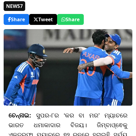
NEWS7
Share
Tweet
Share
ଚେନ୍ନାଇ:
ସୁପର-୮ର ‘କର ବା ମର’ ମ୍ୟାଚରେ
ଭାରତ ଧମାକାଦାର ବିଜୟ। ଜିମ୍ବାଓ୍ଵେକୁ
ଏକତରଫା ମ୍ୟାଚରେ ୭୨ ରନରେ ହରାଇଛି ସୂର୍ଯ୍ୟ