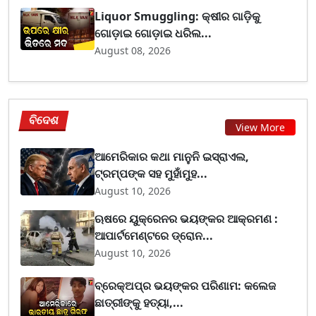
Liquor Smuggling: କ୍ଷୀର ଗାଡ଼ିକୁ
ଗୋଡ଼ାଇ ଗୋଡ଼ାଇ ଧରିଲ...
August 08, 2026
ବିଦେଶ
View More
ଆମେରିକାର କଥା ମାନୁନି ଇସ୍ରାଏଲ,
ଟ୍ରମ୍ପଙ୍କ ସହ ମୁହାଁମୁହ...
August 10, 2026
ଋଷରେ ୟୁକ୍ରେନର ଭୟଙ୍କର ଆକ୍ରମଣ :
ଆପାର୍ଟମେଣ୍ଟରେ ଡ୍ରୋନ...
August 10, 2026
ବ୍ରେକ୍ଅପ୍‌ର ଭୟଙ୍କର ପରିଣାମ: କଲେଜ
ଛାତ୍ରୀଙ୍କୁ ହତ୍ୟା,...