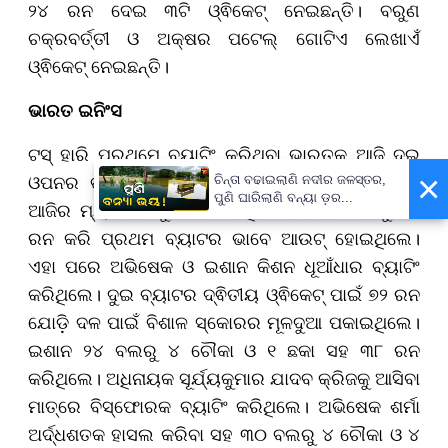
୨୪ ରନ ଦେଇ ୩ଟି ଓ୍ଵିକେଟ୍ ନେଇଛନ୍ତି। ବରୁଣ
ଚକ୍ରବର୍ତ୍ତୀ ଓ ଅକ୍ଷର ପଟେଲ୍ ଗୋଟିଏ ଲେଖାଏଁ
ଓ୍ଵିକେଟ୍ ନେଇଛନ୍ତି।
ଭାରତ ଇନିଂସ
ଟସ୍ ହାରି ପ୍ରଥମେ ବ୍ୟାଟିଂ କରିଥିବା ଭାରତକୁ ଆଜି ଦୁଇ
×
ଓପନର ଭଲ ଆରମ୍ଭ ଦେଇଥିଲେ। ସଞ୍ଜୁ ସାମସନଙ୍କୁ
ଚିନ୍ତା ବଢାଇଲାଣି ନଦୀର ଜଳସ୍ତର,
ପୁଣି ଘାରିଲାଣି ବନ୍ୟା ଡ଼ର...
ଆଜିର ମ୍ୟାଚରେ ସୁଯୋଗ ମିଳିଥିଲା। ସେ ୧୫ ବଲରୁ ୨୪
ରନ କରି ପ୍ରଥମ ବ୍ୟାଟର ଭାବେ ଆଉଟ୍ ହୋଇଥିଲେ।
ଏହା ପରେ ଅଭିଷେକ ଓ ଇଶାନ କିଶନ ଧୂଆଁଧାର ବ୍ୟାଟିଂ
କରିଥିଲେ। ଦୁଇ ବ୍ୟାଟର ଦ୍ଵିତୀୟ ଓ୍ଵିକେଟ୍ ପାଇଁ ୭୨ ରନ
ଯୋଡ଼ି ଦଳ ପାଇଁ ବିଶାଳ ସ୍କୋରର ମୂଳଦୁଆ ପକାଇଥିଲେ।
ଇଶାନ ୨୪ ବଲରୁ ୪ ଚୌକା ଓ ୧ ଛକା ସହ ୩୮ ରନ
କରିଥିଲେ। ଅଧିନାୟକ ସୂର୍ଯ୍ୟକୁମାର ଯାଦବ କ୍ରିଜକୁ ଆସିବା
ମାତ୍ରେ ବିସ୍ଫୋରକ ବ୍ୟାଟିଂ କରିଥିଲେ। ଅଭିଷେକ ଶର୍ମା
ଅର୍ଦ୍ଧଶତକ ହାସଲ କରିବା ସହ ୩୦ ବଲରୁ ୪ ଚୌକା ଓ ୪