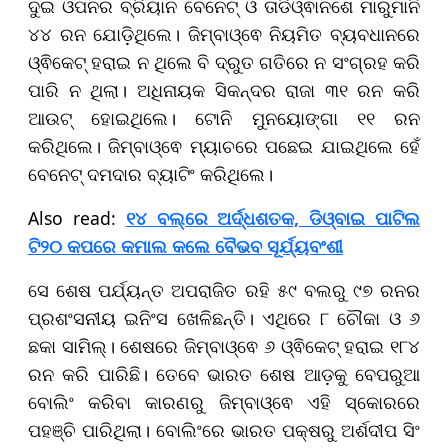
ଦୁଇ ଓପନର ବ୍ରିୟାନ ବେନେଟ୍ ଓ ତାଡିଓ୍ଵାନଶେ ମାରୁମାନି
୪୪ ରନ ଯୋଡ଼ିଥିଲେ। ଜିମ୍ବାଓ୍ଵେ ନିୟମିତ ବ୍ୟବଧାନରେ
ଓ୍ଵିକେଟ୍ ହରାଇ ନ ଥିଲେ ବି ଦ୍ରୁତ ଗତିରେ ନ ସଂଗ୍ରହ କରି
ପାରି ନ ଥିଲା। ଅଧିନାୟକ ସିକନ୍ଦର ରାଜା ୩୧ ରନ କରି
ଆଉଟ୍ ହୋଇଥିଲେ। ଟୋନି ମୁନୟୋଙ୍ଗା ୧୧ ରନ
କରିଥିଲେ। ଜିମ୍ବାଓ୍ଵେ ମ୍ୟାଚରେ ପଛେଇ ଯାଇଥିଲେ ହେଁ
ବେନେଟ୍ ଦମଦାର ବ୍ୟାଟିଂ କରିଥିଲେ।
Also read:
୧୪ ବଲ୍‌ରେ ଅର୍ଦ୍ଧଶତକ, ଡିଓ୍ବାଇ ପାଟିଲ
ଟି୨୦ କପରେ କମାଲ କଲେ ବୈଭବ ସୂର୍ଯ୍ୟବଂଶୀ
ସେ ଶେଷ ପର୍ଯ୍ୟନ୍ତ ଅପରାଜିତ ରହି ୫୯ ବଲରୁ ୯୭ ରନର
ପ୍ରଶଂସନୀୟ ଇନିଂସ ଖେଳିଛନ୍ତି। ଏଥିରେ ୮ ଚୌକା ଓ ୬
ଛକା ସାମିଲ୍। ଶେଷରେ ଜିମ୍ବାଓ୍ଵେ ୬ ଓ୍ଵିକେଟ୍ ହରାଇ ୧୮୪
ରନ କରି ପାରିଛି। ତେବେ ଭାରତ ଶେଷ ଆଡ଼କୁ ବେପରୁଆ
ବୋଲିଂ କରିବା କାରଣରୁ ଜିମ୍ବାଓ୍ଵେ ଏହି ସ୍କୋରରେ
ପହଞ୍ଚି ପାରିଥିଲା। ବୋଲିଂରେ ଭାରତ ପକ୍ଷରୁ ଅର୍ଶଦୀପ ସିଂ