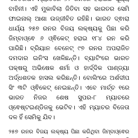
ବାହିନୀ। ଏହି ମୁକାବିଲା ଜିତିବା ସହ ଭାରତର ସେମି
ଫାଇନାଲ୍ ଆଶା ଉଜ୍ଜୀବିତ ରହିଛି। ଭାରତ ଦ୍ଵାରା
ଧାର୍ଯ୍ୟ ୨୫୭ ରନର ବିଜୟ ଲକ୍ଷ୍ୟକୁ ପିଛା କରି
ଜିମ୍ବାଓ୍ଵେ ୬ ଓ୍ଵିକେଟ୍ ହରାଇ ୧୮୪ ରନ କରି
ପାରିଛି। ବ୍ରିୟାନ ବେନେଟ୍ ୯୭ ରନର ଅପରାଜିତ
ଦମଦାର ଇନିଂସ ଖେଳିଛନ୍ତି। ବ୍ୟାଟିଂରେ ଭାରତ
ପକ୍ଷରୁ ଅଭିଷେକ ଶର୍ମା ଓ ହାର୍ଦ୍ଦିକ ପାଣ୍ଡ୍ୟା
ଅର୍ଦ୍ଧଶତକ ହାସଲ କରିଛନ୍ତି। ବୋଲିଂରେ ଅର୍ଶଦୀପ
ସିଂ ୩ଟି ଓ୍ଵିକେଟ୍ ନେଇଛନ୍ତି। ଏବେ ମାର୍ଚ୍ଚ ୧ରେ
ଭାରତ ନିଜର ଶେଷ ସୁପର-୮ ମ୍ୟାଚରେ
ଓ୍ଵେଷ୍ଟଇଣ୍ଡିଜକୁ ଭେଟିବ। ଏହି ମ୍ୟାଚର ବିଜେତା
ଦଳ ହିଁ ସେମିକୁ ଯିବ।
୨୫୭ ରନର ବିଜୟ ଲକ୍ଷ୍ୟ ପିଛା କରିଥିବା ଜିମ୍ବାଓ୍ଵେର