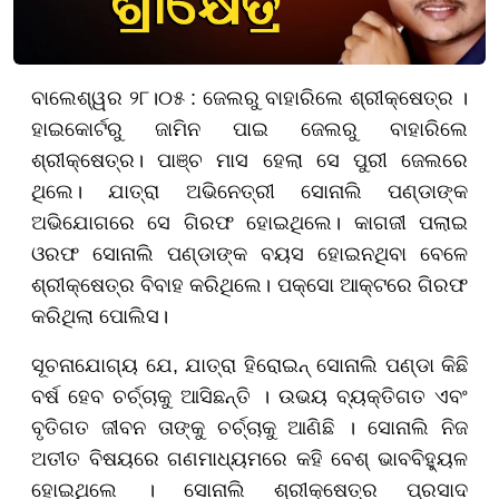
ବାଲେଶ୍ୱର ୨୮।୦୫ : ଜେଲରୁ ବାହାରିଲେ ଶ୍ରୀକ୍ଷେତ୍ର ।
ହାଇକୋର୍ଟରୁ ଜାମିନ ପାଇ ଜେଲରୁ ବାହାରିଲେ
ଶ୍ରୀକ୍ଷେତ୍ର। ପାଞ୍ଚ ମାସ ହେଲା ସେ ପୁରୀ ଜେଲରେ
ଥିଲେ। ଯାତ୍ରା ଅଭିନେତ୍ରୀ ସୋନାଲି ପଣ୍ଡାଙ୍କ
ଅଭିଯୋଗରେ ସେ ଗିରଫ ହୋଇଥିଲେ। କାଗଜୀ ପଲାଇ
ଓରଫ ସୋନାଲି ପଣ୍ଡାଙ୍କ ବୟସ ହୋଇନଥିବା ବେଳେ
ଶ୍ରୀକ୍ଷେତ୍ର ବିବାହ କରିଥିଲେ। ପକ୍ସୋ ଆକ୍ଟରେ ଗିରଫ
କରିଥିଲା ପୋଲିସ।
ସୂଚନାଯୋଗ୍ୟ ଯେ, ଯାତ୍ରା ହିରୋଇନ୍ ସୋନାଲି ପଣ୍ଡା କିଛି
ବର୍ଷ ହେବ ଚର୍ଚ୍ଚାକୁ ଆସିଛନ୍ତି । ଉଭୟ ବ୍ୟକ୍ତିଗତ ଏବଂ
ବୃତିଗତ ଜୀବନ ତାଙ୍କୁ ଚର୍ଚ୍ଚାକୁ ଆଣିଛି । ସୋନାଲି ନିଜ
ଅତୀତ ବିଷୟରେ ଗଣମାଧ୍ୟମରେ କହି ବେଶ୍ ଭାବବିହ୍ୟୁଳ
ହୋଇଥିଲେ । ସୋନାଲି ଶ୍ରୀକ୍ଷେତ୍ର ପ୍ରସାଦ