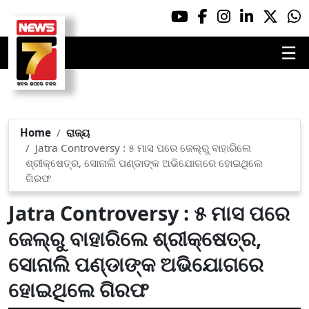
☰
Home
ରାଜ୍ୟ
Jatra Controversy : ୫ ମାସ ପରେ ଜେଲ୍‌ରୁ ବାହାରିଲେ
ଶ୍ରୀକ୍ଷେତ୍ର, ସୋନାଲି ପଣ୍ଡାଙ୍କ ଅଭିଯୋଗରେ ହୋଇଥିଲେ
ଗିରଫ
Jatra Controversy : ୫ ମାସ ପରେ
ଜେଲ୍‌ରୁ ବାହାରିଲେ ଶ୍ରୀକ୍ଷେତ୍ର,
ସୋନାଲି ପଣ୍ଡାଙ୍କ ଅଭିଯୋଗରେ
ହୋଇଥିଲେ ଗିରଫ