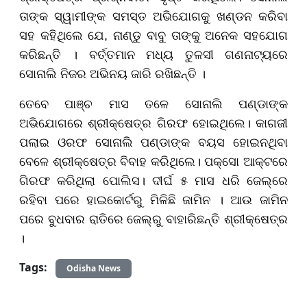
ତାଙ୍କ ସ୍ୱାମୀଙ୍କ ସମସ୍ତ ଅଭିଯୋଗକୁ ଖଣ୍ଡନ କରିବା
ସହ କହିଥିଲେ ଯେ, ନାଣ୍ଡୁ ବାବୁ ତାଙ୍କୁ ଅନେକ ସହଯୋଗ
କରିଛନ୍ତି । ବର୍ତ୍ତମାନ ମଧ୍ୟ ତୁଳସୀ ଗଣନାଟ୍ୟରେ
ସୋନାଲି ନିଜର ଅଭିନୟ ଜାରି ରଖିଛନ୍ତି ।
ତେବେ ପାଞ୍ଚ ମାସ ତଳେ ସୋନାଲି ପଣ୍ଡାଙ୍କ
ଅଭିଯୋଗରେ ଶ୍ରୀକ୍ଷେତ୍ର ଗିରଫ ହୋଇଥିଲେ। କାଗଜୀ
ପଲାଇ ଓରଫ ସୋନାଲି ପଣ୍ଡାଙ୍କ ବୟସ ହୋଇନଥିବା
ବେଳେ ଶ୍ରୀକ୍ଷେତ୍ର ବିବାହ କରିଥିଲେ। ପକ୍ସୋ ଆକ୍ଟରେ
ଗିରଫ କରିଥିଲା ପୋଲିସ। ଦୀର୍ଘ ୫ ମାସ ଧରି ଜେଲ୍ରେ
ରହିବା ପରେ ହାଇକୋର୍ଟରୁ ମିଳିଛି ଜାମିନ । ଆଉ ଜାମିନ
ପରେ ବୁଧବାର ରାତିରେ ଜେଲ୍ରୁ ବାହାରିଛନ୍ତି ଶ୍ରୀକ୍ଷେତ୍ର
।
Tags:
Odisha News