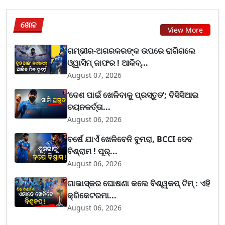
ଖେଳ
View More
ଗମ୍ଭୀର-ଅଗରକରଙ୍କ ଉପରେ ରାଗିଗଲେ
ଓ୍ୱାସିମ୍ ଜାଫର ! ଆକିବ୍...
August 07, 2026
‘ଦେଶ ପାଇଁ ଖେଳିବାକୁ ପ୍ରସ୍ତୁତ’; ବିସିସିଆଇ
ଚୟନକର୍ତ୍ତା...
August 06, 2026
ବର୍ଷେ ଯାଏଁ ଖେଳିବେନି ବୁମରା, BCCI ଦେବ
ବିଶ୍ରାମ ! ପୂର୍...
August 06, 2026
ଗାଭାସ୍କର ଘୋଷଣା କଲେ ବିଶ୍ୱକପ୍ ଟିମ୍ : ଏହି
କ୍ରିକେଟରମା...
August 06, 2026