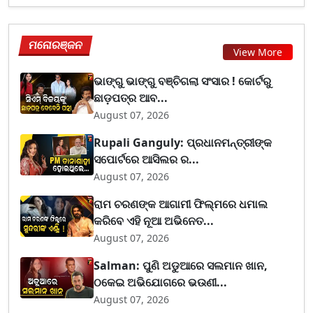
ମନୋରଞ୍ଜନ
View More
ଭାଙ୍ଗୁ ଭାଙ୍ଗୁ ବଞ୍ଚିଗଲା ସଂସାର ! କୋର୍ଟରୁ
ଛାଡ଼ପତ୍ର ଆବ...
August 07, 2026
Rupali Ganguly: ପ୍ରଧାନମନ୍ତ୍ରୀଙ୍କ
ସପୋର୍ଟରେ ଆସିଲର ର...
August 07, 2026
ରାମ ଚରଣଙ୍କ ଆଗାମୀ ଫିଲ୍ମରେ ଧମାଲ
କରିବେ ଏହି ନୂଆ ଅଭିନେତ...
August 07, 2026
Salman: ପୁଣି ଅଡୁଆରେ ସଲମାନ ଖାନ,
ଠକେଇ ଅଭିଯୋଗରେ ଭଉଣୀ...
August 07, 2026