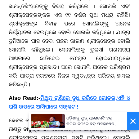
ସାମନ୍ତସିଂହାରଙ୍କୁ ବିବାହ କରିଥିଲେ । ସୋନାଲି ଏବଂ
ଶ୍ରୀକ୍ଷେତ୍ରଙ୍କର ଏକ ୧୧ ବର୍ଷର ପୁଅ ମଧ୍ୟ ରହିଛି।
ଶ୍ରୀକ୍ଷେତ୍ର ବିବାହ ପରେ ସୋନାଲିଙ୍କୁ ଅନେକ
ନିର୍ଯ୍ୟାତନା ଦେଇଥିଲେ ବୋଲି ସୋନାଲି କହିଥିଲେ। ଯାତ୍ରା
ଦୁନିଆରେ ପାଦ ଦେବା ପଛର କାରଣ ଶ୍ରୀକ୍ଷେତ୍ର ବୋଲି
ସୋନାଲି କହିଥିଲେ। ସୋନାଲିଙ୍କୁ ତୁଳସୀ ଗଣନାଟ୍ୟ
ଆଖଡାରେ ଛାଡିଦେଇ ଫେରାର ହୋଇଯାଇଥିଲେ
ଶ୍ରୀକ୍ଷେତ୍ର ପ୍ରସାଦ। ପରେ ସୋନାଲି ଅନେକ ପରିଶ୍ରମ
କରି ଯାତ୍ରା ଜଗତରେ ନିଜର ସ୍ୱତନ୍ତ୍ର ପରିଚୟ ହାସଲ
କରିଛନ୍ତି।
Also Read:-
ମିଥୁନ ରାଶିରେ ବୁଧ କରିବେ ଗୋଚର,ଏହି ୪
ରାଶି ଉପରେ ଆସିପାରେ ସଙ୍କଟ !
×
ଓଡ଼ିଶାକୁ ଫୁଡ୍ ପ୍ରୋସେସିଂ ହବ୍
କେବଳ ସେତିକି ନୁହେଁ, ଯାତ୍ରା ସମ୍ରାଟ ତୁଳସୀ ଗଣନାଟ୍ୟର
କରିବା ଦିଗରେ ବଡ଼ ପଦକ୍ଷେପ, ୪୨
ନାଣ୍ଡୁ ବାବୁଙ୍କ ସହ ସୋନାଲିଙ୍କର ସମ୍ପର୍କକୁ ନେଇ ମଧ୍ୟ
ହଜାରରୁ ଅଧିକ ନିଯୁକ୍ତି ସୁଯୋଗ
ଶ୍ରୀକ୍ଷେତ୍ର ପ୍ରଶ୍ନବାଚୀ ସୃଷ୍ଟି କରିଥିଲେ। ସୋନାଲି