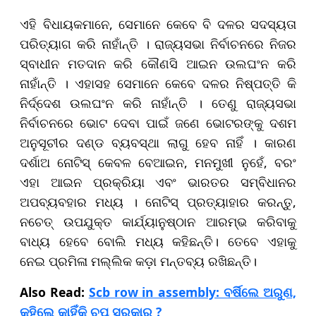
ଏହି ବିଧାୟକମାନେ, ସେମାନେ କେବେ ବି ଦଳର ସଦସ୍ୟତା
ପରିତ୍ୟାଗ କରି ନାହାଁନ୍ତି । ରାଜ୍ୟସଭା ନିର୍ବାଚନରେ ନିଜର
ସ୍ବାଧୀନ ମତଦାନ କରି କୌଣସି ଆଇନ ଉଲଘଂନ କରି
ନାହାଁନ୍ତି । ଏହାସହ ସେମାନେ କେବେ ଦଳର ନିଷ୍ପତ୍ତି କି
ନିର୍ଦ୍ଦେଶ ଉଲଘଂନ କରି ନାହାଁନ୍ତି । ତେଣୁ ରାଜ୍ୟସଭା
ନିର୍ବାଚନରେ ​​ଭୋଟ ଦେବା ପାଇଁ ଜଣେ ଭୋଟରଙ୍କୁ ଦଶମ
ଅନୁସୂଚୀର ଦଣ୍ଡ ବ୍ୟବସ୍ଥା ଲାଗୁ ହେବ ନାହିଁ । କାରଣ
ଦର୍ଶାଅ ନୋଟିସ୍ କେବଳ ବେଆଇନ, ମନମୁଖୀ ନୁହେଁ, ବରଂ
ଏହା ଆଇନ ପ୍ରକ୍ରିୟା ଏବଂ ଭାରତର ସମ୍ବିଧାନର
ଅପବ୍ୟବହାର ମଧ୍ୟ । ନୋଟିସ୍ ପ୍ରତ୍ୟାହାର କରନ୍ତୁ,
ନଚେତ୍ ଉପଯୁକ୍ତ କାର୍ଯ୍ୟାନୁଷ୍ଠାନ ଆରମ୍ଭ କରିବାକୁ
ବାଧ୍ୟ ହେବେ ବୋଲି ମଧ୍ୟ କହିଛନ୍ତି। ତେବେ ଏହାକୁ
ନେଇ ପ୍ରମିଳା ମଲ୍ଲିକ କଡ଼ା ମନ୍ତବ୍ୟ ରଖିଛନ୍ତି।
Also Read:
Scb row in assembly: ବର୍ଷିଲେ ଅରୁଣ,
କହିଲେ କାହିଁକି ଚୁପ୍ ସରକାର ?