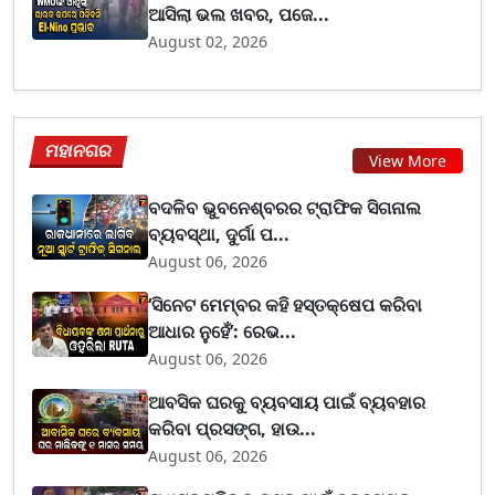
ଆସିଲା ଭଲ ଖବର, ପଜେ...
August 02, 2026
ମହାନଗର
View More
ବଦଳିବ ଭୁବନେଶ୍ବରର ଟ୍ରାଫିକ ସିଗନାଲ
ବ୍ୟବସ୍ଥା, ଦୁର୍ଗା ପ...
August 06, 2026
‘ସିନେଟ ମେମ୍ବର କହି ହସ୍ତକ୍ଷେପ କରିବା
ଆଧାର ନୁହେଁ’: ରେଭ...
August 06, 2026
ଆବସିକ ଘରକୁ ବ୍ୟବସାୟ ପାଇଁ ବ୍ୟବହାର
କରିବା ପ୍ରସଙ୍ଗ, ହାଉ...
August 06, 2026