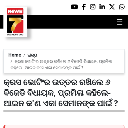
☰
Home
ରାଜ୍ୟ
କ୍ରସ ଭୋଟିଂର ଉତ୍ତର ରଖିଲେ ୬ ବିଜେଡି ବିଧାୟକ, ପ୍ରମିଳା
କହିଲେ- ଆଇନ କ'ଣ ଏକା ସେମାନଙ୍କ ପାଇଁ ?
କ୍ରସ ଭୋଟିଂର ଉତ୍ତର ରଖିଲେ ୬
ବିଜେଡି ବିଧାୟକ, ପ୍ରମିଳା କହିଲେ-
ଆଇନ କ'ଣ ଏକା ସେମାନଙ୍କ ପାଇଁ ?