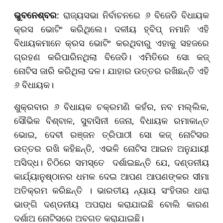
ଭୁବନେଶ୍ବର
: ରାଜ୍ୟସଭା ନିର୍ବାଚନରେ ୬ ବିଜେଡି ବିଧାୟକ
କ୍ରସ ଭୋଟିଂ କରିଥିଲେ। ଦଳୀୟ ହ୍ବିପ୍ ନମାନି ଏହି
ବିଧାୟକମାନେ କ୍ରସ ଭୋଟିଂ କରଥିବାରୁ ଏହାକୁ ସହଜରେ
ଗ୍ରହଣ କରିପାରିନଥିଲା ବିଜେଡି। ଏମିତିରେ ସୋ କଜ୍
ନୋଟିସ ଜାରି କରିଥିଲା ଦଳ। ଯାହାର ଉତ୍ତର ରଖିଛନ୍ତି ଏହି
୬ ବିଧାୟକ।
ଶୁକ୍ରବାର ୬ ବିଧାୟକ ଚକ୍ରମଣି କହଁର, ନବ ମଲ୍ଲିକ,
ସୌଭିକ ବିଶ୍ବାଳ, ସୁବାସିନୀ ଜେନା, ବିଧାୟକ ରମାକାନ୍ତ
ଭୋଇ, ଦେବୀ ରଞ୍ଜନ ତ୍ରିପାଠୀ ସୋ କଜ୍ ନୋଟିସର
ଉତ୍ତର ରଖି କହିଛନ୍ତି, ଏଭଳି ନୋଟିସ ଆଇନ ଅନୁଯାୟୀ
ଅସିଦ୍ଧ।
ଚିଠିରେ ସମସ୍ତେ ଦର୍ଶାଇଛନ୍ତି ଯେ, ଦଣ୍ଡନୀୟ
କାର୍ଯ୍ୟାନୁଷ୍ଠାନର ଧମକ ଦେଇ ଆପଣ ଆପଣଙ୍କର ସୀମା
ଅତିକ୍ରମ କରିଛନ୍ତି । ଭାରତୀୟ ନ୍ୟାୟ ସଂହିତାର ଧାରା
ଭାଙ୍ଗି ଦଣ୍ଡନୀୟ ଅପରାଧ କରାଯାଇଛି ବୋଲି କାରଣ
ଦର୍ଶାଅ ନୋଟିସରେ ଅବଗତ କରାଯାଇଛି।