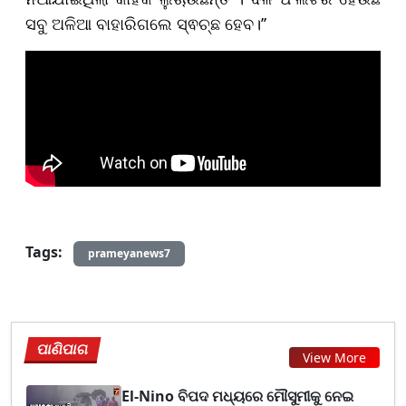
ସବୁ ଅଳିଆ ବାହାରିଗଲେ ସ୍ଵଚ୍ଛ ହେବ।’’
Tags:
prameyanews7
ପାଣିପାଗ
View More
El-Nino ବିପଦ ମଧ୍ୟରେ ମୌସୁମୀକୁ ନେଇ