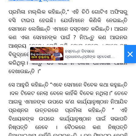
ପ୍ରମିଳା ମଲ୍ଲିକ କହିଛନ୍ତି,‘‘ ଏହି ଚିଠି ଗୋଟିଏ ଅଫିସରୁ
ବସି ଟାଇପ ହେଇଛି। ଯେଉଁମାନେ କିଣିକି ନେଇଛନ୍ତି
ସେମାନେ ଲେଖିଛନ୍ତି ଏମାନେ ଦସ୍ତଖତ କରିଛନ୍ତି। ଆଇନ
କଣ ଏକା ସେମାନଙ୍କ ପାଇଁ ? ନିଅନ୍ତୁ କଣ ଆଇନର
ଆଶ୍ରୟ ନେବେ। ଚୋରି କରି ଭୋଟ ଦେଲେ । ଆମେ ଦଳ
×
ହସ୍ତତନ୍ତ ଦିବସରେ
ବିରୁଦ୍ଧରେ ଯାଇ କାହିଁକି ଭୋଟ ଦେଲ ବୋଲି ପ୍ରଶ୍ନ
ପ୍ରଧାନମନ୍ତ୍ରୀଙ୍କ ସ୍ବଦେଶୀ
କରିଥିଲୁ। କିନ୍ତୁ ସତ କଥା ନ ଲେଖି ଧମକାଇ ଆଇନ
ବାର୍ତ୍ତା, ଗର୍ବର ସହ ପାଳନ କରିବାକୁ
ଆହ୍ବାନ
ଦେଖାଉଛନ୍ତି ।’’
ସେ ଆହୁରି କହିଛନ୍ତି ‘‘ଏବେ ସେମାନେ ବିବେକ କଥା କହୁଛନ୍ତି
।ଦଳ ଟିକେଟ ନେଲା ବେଳେ କାହିଁକି ବିବେକ ନଥିଲା।’’ ତେବେ
ଆଗକୁ ଏମାନଙ୍କ ଉପରେ କ’ଣ କାର୍ଯ୍ୟାନୁଷ୍ଠାନ ନିଆଯିବ
ପ୍ରଶ୍ନର ଉତ୍ତରରେ ପ୍ରମିଳା କହିଛନ୍ତି ‘‘ ଏହି
ବିଧାୟକଙ୍କ ଉପରେ କାର୍ଯ୍ୟାନୁଷ୍ଠାନ ପାଇଁ ସଭାପତି
ନିଷ୍ପତ୍ତି ନେବେ । ବୈଠକରେ କଣ ନିଷ୍ପତ୍ତି
ନିଆଯାଇଥିଲା କାହିଁକି ଲୁଚାଉଛନ୍ତି । ଦଳ ଫିଲଟର ହେଉଛି