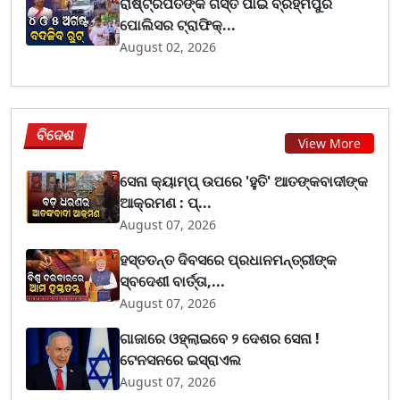
ରାଷ୍ଟ୍ରପତିଙ୍କ ଗସ୍ତ ପାଇଁ ବ୍ରହ୍ମପୁର
ପୋଲିସର ଟ୍ରାଫିକ୍...
August 02, 2026
ବିଦେଶ
View More
ସେନା କ୍ୟାମ୍ପ୍ ଉପରେ 'ହୁତି' ଆତଙ୍କବାଦୀଙ୍କ
ଆକ୍ରମଣ : ପ୍...
August 07, 2026
ହସ୍ତତନ୍ତ ଦିବସରେ ପ୍ରଧାନମନ୍ତ୍ରୀଙ୍କ
ସ୍ବଦେଶୀ ବାର୍ତ୍ତା,...
August 07, 2026
ଗାଜାରେ ଓହ୍ଲାଇବେ ୨ ଦେଶର ସେନା !
ଟେନସନରେ ଇସ୍ରାଏଲ
August 07, 2026