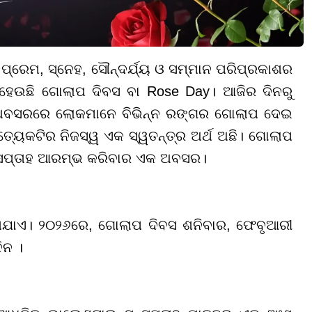
ପ୍ରେମ, ସ୍ନେହ, ସୌନ୍ଦର୍ଯ୍ୟ ଓ ସମ୍ମାନ ପରିପ୍ରକାଶର
 ହେଉଛି ଗୋଲାପ ଦିବସ ବା Rose Day। ଆଜିର ଦିନରୁ
୍ ଅବସରରେ ଲୋକମାନେ ବିଭିନ୍ନ ରଙ୍ଗର ଗୋଲାପ ଦେଇ
୍ୟେକଟିର ନିଜସ୍ୱ ଏକ ସ୍ୱତନ୍ତ୍ର ଅର୍ଥ ଅଛି। ଗୋଲାପ
ସ ସପ୍ତାହ ଆରମ୍ଭ କରିବାର ଏକ ଅବସର।
ାଯାଏ। ୨୦୨୬ରେ, ଗୋଲାପ ଦିବସ ଶନିବାର, ଫେବୃଆରୀ
ିନ ।