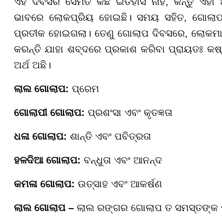
ଏହି ଦିବସର ସେମିତି କିଛି ଇତିହାସ ନାହିଁ, କିନ୍ତୁ 
ଭାବରେ ଲୋକପ୍ରିୟ ହୋଇଛି। ସମୟ ସହିତ, ଗୋଲାପ ପ
ପ୍ରତୀକ ହୋଇଗଲା। ତେଣୁ ଗୋଲାପ ଦିବସରେ, ଲୋକମା
କରନ୍ତି ଯାହା ଶବ୍ଦରେ ପ୍ରକାଶ କରିବା ପ୍ରାୟତଃ 
ଅର୍ଥ ଅଛି।
ଲାଲ ଗୋଲାପ:
ପ୍ରେମ
ଗୋଲାପୀ ଗୋଲାପ:
ପ୍ରଶଂସା ଏବଂ କୃତଜ୍ଞତା
ଧଳା ଗୋଲାପ:
ଶାନ୍ତି ଏବଂ ପବିତ୍ରତା
ହଳଦିଆ ଗୋଲାପ:
ବନ୍ଧୁତା ଏବଂ ଆନନ୍ଦ
କମଳା ଗୋଲାପ:
ଉତ୍ସାହ ଏବଂ ଆକର୍ଷଣ
ଲାଲ ଗୋଲାପ –
ଲାଲ ରଙ୍ଗର ଗୋଲାପ ତ ସମସ୍ତଙ୍କ ପ