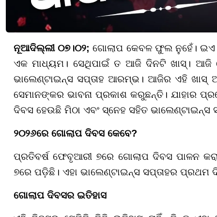
ନୂଆଦିଲ୍ଲୀ ୦୭।୦୨;
ଗୋଲାପ କେବଳ ଫୁଲ ନୁହେଁ। ଇଏ 
ଏକ ମାଧ୍ୟମ। ସେଥିପାଇଁ ତ ଆଜି ଦିନଟି ଖାସ୍। ଆଜି
ଭାଲେଣ୍ଟାଇନ୍ସ ସପ୍ତାହ ଆରମ୍ଭ। ଆଜିର ଏହି ଖାସ
ସେମାନଙ୍କର ଭାବନା ପ୍ରକାଶ କରୁଛନ୍ତି। ଯାହାର ପ୍ରତ
ଦିବସ ହେଉଛି ମିଠା ଏବଂ ସ୍ନେହ ସହିତ ଭାଲେଣ୍ଟାଇନ୍
୨୦୨୬ରେ ଗୋଲାପ ଦିବସ କେବେ?
ପ୍ରତିବର୍ଷ ଫେବୃଆରୀ ୭ରେ ଗୋଲାପ ଦିବସ ପାଳନ କର
୭ରେ ପଡ଼ିଛି। ଏହା ଭାଲେଣ୍ଟାଇନ୍ସ ସପ୍ତାହର ପ୍ରଥମ ଦ
ଗୋଲାପ ଦିବସର ଇତିହାସ