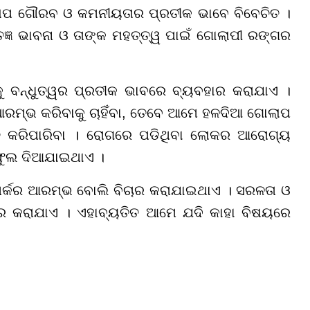
ପ ଗୌରବ ଓ କମନୀୟତାର ପ୍ରତୀକ ଭାବେ ବିବେଚିତ ।
ୃତଜ୍ଞ ଭାବନା ଓ ତାଙ୍କ ମହତ୍ତ୍ୱ ପାଇଁ ଗୋଲାପୀ ରଙ୍ଗର
ବନ୍ଧୁତ୍ୱର ପ୍ରତୀକ ଭାବରେ ବ୍ୟବହାର କରାଯାଏ ।
 ଆରମ୍ଭ କରିବାକୁ ଚାହିଁବା, ତେବେ ଆମେ ହଳଦିଆ ଗୋଲାପ
ୁତ କରିପାରିବା । ରୋଗରେ ପଡିଥିବା ଲୋକର ଆରୋଗ୍ୟ
ଫୁଲ ଦିଆଯାଇଥାଏ ।
ର୍କର ଆରମ୍ଭ ବୋଲି ବିଚାର କରାଯାଇଥାଏ । ସରଳତା ଓ
ର କରାଯାଏ । ଏହାବ୍ୟତିତ ଆମେ ଯଦି କାହା ବିଷୟରେ