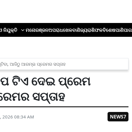
ଓ ନିଯୁକ୍ତି
ମନୋରଞ୍ଜନ
ଅପରାଧ
ଖେଳ
ବାଣିଜ୍ୟ
ରାଶିଫଳ
ବିଶେଷ
ପାଣିପାଗ
ଟିବା, ଆଜିଠୁ ଆରମ୍ଭ ପ୍ରେମର ସପ୍ତାହ
ପ ଟିଏ ଦେଇ ପ୍ରେମ
୍ରେମର ସପ୍ତାହ
NEWS7
, 2026 08:34 AM