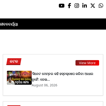
ଜୀବନଚର୍ଯ୍ୟା
କଟକ
View More
‘ସିନେଟ ମେମ୍ବର କହି ହସ୍ତକ୍ଷେପ କରିବା ଆଧାର
ନୁହେଁ’: ରେଭ...
August 06, 2026