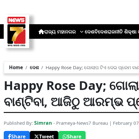
ରାଜ୍ୟ
ମହାନଗର
ଦେଶ
ବିଦେଶ
ରାଜନୀତି
ଶିକ୍ଷା 
Home
ଦେଶ
Happy Rose Day; ଗୋଲାପ ଟିଏ ଦେଇ ପ୍ରେମ ବାଣ୍
Happy Rose Day; ଗୋଲା
ବାଣ୍ଟିବା, ଆଜିଠୁ ଆରମ୍ଭ ପ
Simran
Published By:
- Prameya-News7 Bureau | February 07
Share
Tweet
Share