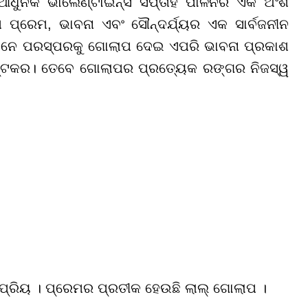
ଏହା ଆଧୁନିକ ଭାଲେଣ୍ଟାଇନ୍ସ ସପ୍ତାହ ପାଳନର ଏକ ଅଂଶ
୍ରେମ, ଭାବନା ଏବଂ ସୌନ୍ଦର୍ଯ୍ୟର ଏକ ସାର୍ବଜନୀନ
ନେ ପରସ୍ପରକୁ ଗୋଲାପ ଦେଇ ଏପରି ଭାବନା ପ୍ରକାଶ
କଷ୍ଟକର। ତେବେ ଗୋଲାପର ପ୍ରତ୍ୟେକ ରଙ୍ଗର ନିଜସ୍ୱ
୍ରିୟ । ପ୍ରେମର ପ୍ରତୀକ ହେଉଛି ଲାଲ୍ ଗୋଲାପ ।