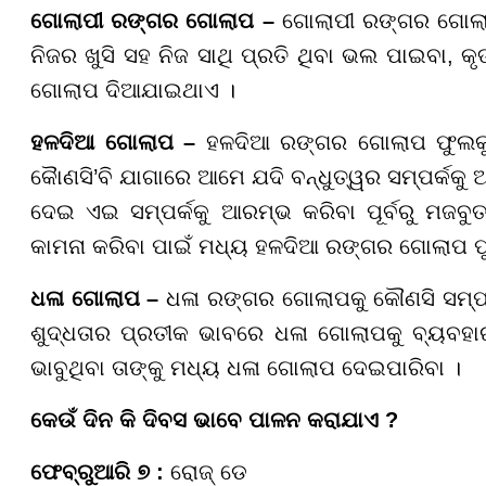
ଗୋଲାପୀ ରଙ୍ଗର ଗୋଲାପ –
ଗୋଲାପୀ ରଙ୍ଗର ଗୋଲା
ନିଜର ଖୁସି ସହ ନିଜ ସାଥି ପ୍ରତି ଥିବା ଭଲ ପାଇବା, କ
ଗୋଲାପ ଦିଆଯାଇଥାଏ ।
ହଳଦିଆ ଗୋଲାପ –
ହଳଦିଆ ରଙ୍ଗର ଗୋଲାପ ଫୁଲକୁ 
କୈାଣସି’ବି ଯାଗାରେ ଆମେ ଯଦି ବନ୍ଧୁତ୍ୱର ସମ୍ପର୍କକୁ
ଦେଇ ଏଇ ସମ୍ପର୍କକୁ ଆରମ୍ଭ କରିବା ପୂର୍ବରୁ ମଜବ
କାମନା କରିବା ପାଇଁ ମଧ୍ୟ ହଳଦିଆ ରଙ୍ଗର ଗୋଲାପ 
ଧଳା ଗୋଲାପ –
ଧଳା ରଙ୍ଗର ଗୋଲାପକୁ କୌଣସି ସମ୍ପ
ଶୁଦ୍ଧତାର ପ୍ରତୀକ ଭାବରେ ଧଳା ଗୋଲାପକୁ ବ୍ୟବହା
ଭାବୁଥିବା ତାଙ୍କୁ ମଧ୍ୟ ଧଳା ଗୋଲାପ ଦେଇପାରିବା ।
କେଉଁ ଦିନ କି ଦିବସ ଭାବେ ପାଳନ କରାଯାଏ ?
ଫେବ୍ରୁଆରି ୭ :
ରୋଜ୍ ଡେ