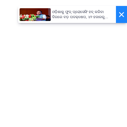
×
ଓଡ଼ିଶାକୁ ଫୁଡ୍ ପ୍ରୋସେସିଂ ହବ୍ କରିବା
ଦିଗରେ ବଡ଼ ପଦକ୍ଷେପ, ୪୨ ହଜାରରୁ
ଅଧିକ ନିଯୁକ୍ତି ସୁଯୋଗ