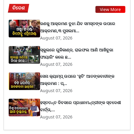
ବିଦେଶ
View More
ଜଣକୁ ଆକ୍ରମଣ ବୁଝା ଯିବ ସମସ୍ତଙ୍କ ଉପରେ
ଆକ୍ରମଣ,୩ ମୁସଲମା...
August 07, 2026
ସ୍କୁଲରେ ଗୁଳିକାଣ୍ଡ, ରାଇଫଲ ଆଣି ଆଖିବୁଜା
ଫାୟାରିଂ କଲେ ଛ...
August 07, 2026
ସେନା କ୍ୟାମ୍ପ୍ ଉପରେ 'ହୁତି' ଆତଙ୍କବାଦୀଙ୍କ
ଆକ୍ରମଣ : ପ୍...
August 07, 2026
ହସ୍ତତନ୍ତ ଦିବସରେ ପ୍ରଧାନମନ୍ତ୍ରୀଙ୍କ ସ୍ବଦେଶୀ
ବାର୍ତ୍ତା,...
August 07, 2026