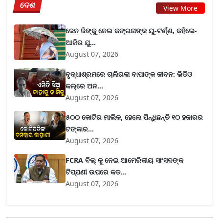
ଦେଶ
View More
ଜେନ ଜିଙ୍କୁ ନେଇ କଙ୍ଗନାଙ୍କ ୟୁ-ଟର୍ଣ୍ଣ, କହିଲେ-
ଆଜିର ଯୁ...
August 07, 2026
ବୃଦ୍ଧାଶ୍ରମରେ ଚାଲିଗଲା ବାପାଙ୍କ ଜୀବନ: ଭିଡିଓ
କଲ୍‌ରେ ଅନ...
August 07, 2026
୫୦୦ କୋଟିର ମାଲିକ, ହେଲେ ପିନ୍ଧିଛନ୍ତି ୧୦ ହଜାରର
ଟଙ୍କାର...
August 07, 2026
FCRA ବିଲ୍ କୁ ନେଇ ଆମେରିକୀୟ ସାଂସଦଙ୍କ
ଟିପ୍ପଣୀ ଉପରେ କଡ...
August 07, 2026