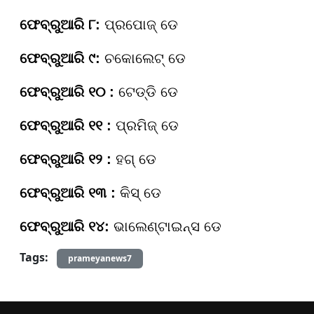
ଫେବ୍ରୁଆରି ୮:
ପ୍ରପୋଜ୍ ଡେ
ଫେବ୍ରୁଆରି ୯:
ଚକୋଲେଟ୍ ଡେ
ଫେବ୍ରୁଆରି ୧୦ :
ଟେଡ୍ଡି ଡେ
ଫେବ୍ରୁଆରି ୧୧ :
ପ୍ରମିଜ୍ ଡେ
ଫେବ୍ରୁଆରି ୧୨ :
ହଗ୍ ଡେ
ଫେବ୍ରୁଆରି ୧୩ :
କିସ୍ ଡେ
ଫେବ୍ରୁଆରି ୧୪:
ଭାଲେଣ୍ଟାଇନ୍ସ ଡେ
Tags:
prameyanews7