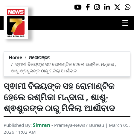
☰
Home
ମନୋରଞ୍ଜନ
ସ୍ଵାମୀ ବିଜୟଙ୍କ ସହ ରୋମାଣ୍ଟିକ ହେଲେ ରଶ୍ମିକା ମନ୍ଦାନା ,
ଶାଶୁ-ଶ୍ଵଶୁରଙ୍କ ଠାରୁ ମିଳିଲା ଆର୍ଶୀବାଦ
ସ୍ଵାମୀ ବିଜୟଙ୍କ ସହ ରୋମାଣ୍ଟିକ
ହେଲେ ରଶ୍ମିକା ମନ୍ଦାନା , ଶାଶୁ-
ଶ୍ଵଶୁରଙ୍କ ଠାରୁ ମିଳିଲା ଆର୍ଶୀବାଦ
Simran
Published By:
- Prameya-News7 Bureau | March 05,
2026 11:02 AM