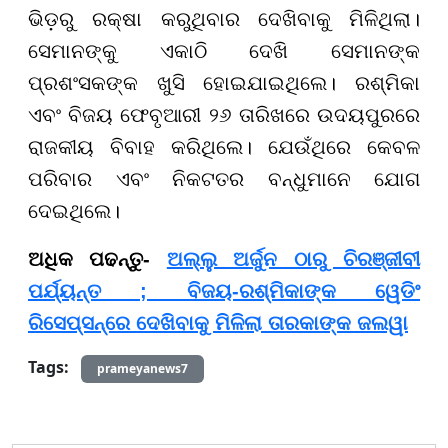
ଭିଡ଼ରୁ ରକ୍ଷା କରୁଥିବାର ଦେଖିବାକୁ ମିଳିଥିଲା।
ସେମାନଙ୍କୁ ଏକାଠି ଦେଖି ସେମାନଙ୍କ
ପ୍ରଶଂସକଙ୍କ ଖୁସି ହୋଇଯାଇଥିଲେ। ରଶ୍ମିକା
ଏବଂ ବିଜୟ ଫେବୃଆରୀ ୨୬ ତାରିଖରେ ଉଦୟପୁରରେ
ରାଜକୀୟ ବିବାହ କରିଥିଲେ। ଯେଉଁଥିରେ କେବଳ
ପରିବାର ଏବଂ ନିକଟତର ବନ୍ଧୁମାନେ ଯୋଗ
ଦେଇଥିଲେ।
ଅଧିକ ପଢନ୍ତୁ-
ଅଲ୍ଲୁ ଅର୍ଜୁନ ଠାରୁ ଚିରଞ୍ଜୀବୀ
ପର୍ଯ୍ୟନ୍ତ ; ବିଜୟ-ରଶ୍ମିକାଙ୍କ ୱେଡିଂ
ରିସେପ୍ସନ୍‌ରେ ଦେଖିବାକୁ ମିଳିଲା ତାରକାଙ୍କ ଜଲୱା
Tags:
prameyanews7