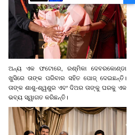
ମୁଖ୍ୟମନ୍ତ୍ରୀ ମୋହନ ମାଝୀ
ଅନ୍ୟ ଏକ ଫଟୋରେ, ରଶ୍ମିକା ଦେବରକୋଣ୍ଡା
ଖୁସିରେ ତାଙ୍କ ପରିବାର ସହିତ ପୋଜ୍ ଦେଇଛନ୍ତି।
ତାଙ୍କ ଶାଶୁ-ଶ୍ୱଶୁର ଏବଂ ଦିଅର ତାଙ୍କୁ ଘରକୁ ଏକ
ଭବ୍ୟ ସ୍ୱାଗତ କରିଛନ୍ତି।