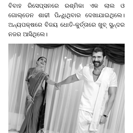
ବିବାହ ରିସେପ୍ସନରେ ରଶ୍ମିକା ଏକ ଲାଲ ଓ
ଗୋଲ୍ଡେନ ଶାଢୀ ପିନ୍ଧିଥିବାର ଦେଖାଯାଇଥିଲେ।
ଅନ୍ୟପକ୍ଷରେ ବିଜୟ ଧୋତି-କୁର୍ତ୍ତାରେ ଖୁବ୍ ସୁନ୍ଦର
ନଜର ଆସିଥିଲେ।