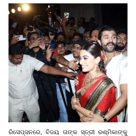
ରିସେପ୍ସନରେ, ବିଜୟ ତାଙ୍କ ସ୍ତ୍ରୀ ରଶ୍ମିକାଙ୍କୁ