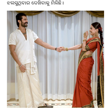
ଝଲସୁଥିବାର ଦେଖିବାକୁ ମିଳିଛି।