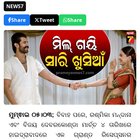
NEWS7
Share
Tweet
Share
ମୁମ୍ଵାଇ ୦୫।୦୩;
ବିବାହ ପରେ, ରଶ୍ମିକା ମନ୍ଦାନା
ଏବଂ ବିଜୟ ଦେବରକୋଣ୍ଡା ମାର୍ଚ୍ଚ ୪ ତାରିଖରେ
ହାଇଦ୍ରାବାଦରେ ଏକ ଗ୍ରାଣ୍ଡ ରିସେପ୍ସନର