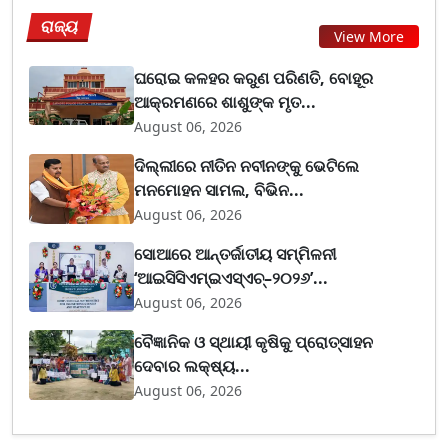
ରାଜ୍ୟ
View More
ଘରୋଇ କଳହର କରୁଣ ପରିଣତି, ବୋହୂର
ଆକ୍ରମଣରେ ଶାଶୁଙ୍କ ମୃତ...
August 06, 2026
ଦିଲ୍ଲୀରେ ନୀତିନ ନବୀନଙ୍କୁ ଭେଟିଲେ
ମନମୋହନ ସାମଲ, ବିଭିନ...
August 06, 2026
ସୋଆରେ ଆନ୍ତର୍ଜାତୀୟ ସମ୍ମିଳନୀ
‘ଆଇସିସିଏମ୍ଇଏସ୍ଏଚ୍–୨୦୨୬’...
August 06, 2026
ବୈଜ୍ଞାନିକ ଓ ସ୍ଥାୟୀ କୃଷିକୁ ପ୍ରୋତ୍ସାହନ
ଦେବାର ଲକ୍ଷ୍ୟ...
August 06, 2026