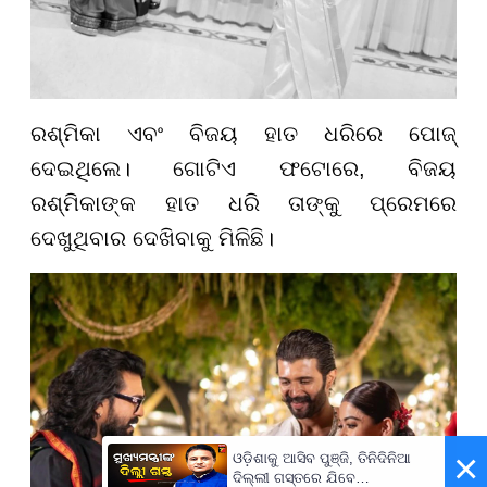
ରଶ୍ମିକା ଏବଂ ବିଜୟ ହାତ ଧରିରେ ପୋଜ୍
ଦେଇଥିଲେ। ଗୋଟିଏ ଫଟୋରେ, ବିଜୟ
ରଶ୍ମିକାଙ୍କ ହାତ ଧରି ତାଙ୍କୁ ପ୍ରେମରେ
ଦେଖୁଥିବାର ଦେଖିବାକୁ ମିଳିଛି।
×
ଓଡ଼ିଶାକୁ ଆସିବ ପୁଞ୍ଜି, ତିନିଦିନିଆ
ଦିଲ୍ଲୀ ଗସ୍ତରେ ଯିବେ