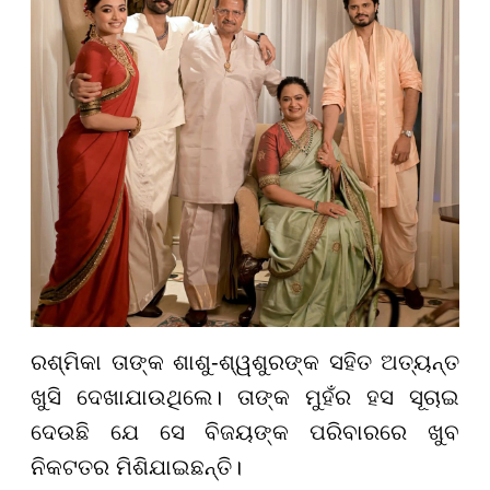
ରଶ୍ମିକା ତାଙ୍କ ଶାଶୁ-ଶ୍ୱଶୁରଙ୍କ ସହିତ ଅତ୍ୟନ୍ତ
ଖୁସି ଦେଖାଯାଉଥିଲେ। ତାଙ୍କ ମୁହଁର ହସ ସୂଚାଇ
ଦେଉଛି ଯେ ସେ ବିଜୟଙ୍କ ପରିବାରରେ ଖୁବ
ନିକଟତର ମିଶିଯାଇଛନ୍ତି।