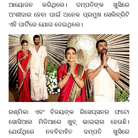
ଆୟୋଜନ କରିଥିଲେ। ଦମ୍ପତିଙ୍କ ଖୁସିରେ
ଅଂଶୀଦାର ହେବା ପାଇଁ ଅନେକ ପ୍ରମୁଖ ସେଲିବ୍ରିଟି
ଏହି ପାର୍ଟିରେ ଯୋଗ ଦେଇଥିଲେ।
ରଶ୍ମିକା ଏବଂ ବିଜୟଙ୍କ ରିସେପ୍ସନର ଫଟୋ
ସୋସିଆଲ ମିଡିଆରେ ଖୁବ୍ ଭାଇରାଲ ହେଉଛି।
ଯେଉଁଥିରେ ନବବିବାହିତ ଦମ୍ପତି ଖୁସିରେ