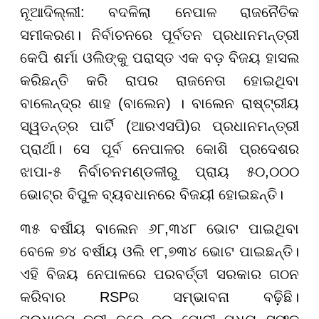
ନୂଆଦିଲ୍ଲୀ: ବଦଳିଲା ନେପାଳ ରାଜନୈତିକ
ସମୀକରଣ। ନିର୍ବାଚନରେ ପୂର୍ବତନ ପ୍ରଧାନମନ୍ତ୍ରୀ
କେପି ଶର୍ମା ଓଲିଙ୍କୁ ପରାସ୍ତ ଏକ ବଡ଼ ବିଜୟ ହାସଲ
କରିଛନ୍ତି କରି
ରାପର
ରାଜନେତା ହୋଇଥିବା
ବାଲେନ୍ଦ୍ର ଶାହ (ବାଲେନ) । ବାଲେନ ରାଷ୍ଟ୍ରୀୟ
ସ୍ୱତନ୍ତ୍ର ପାର୍ଟି (ଆରଏସପି)ର ପ୍ରଧାନମନ୍ତ୍ରୀ
ପ୍ରାର୍ଥୀ। ସେ ପୂର୍ବ ନେପାଳର କୋଶି ପ୍ରଦେଶର
ଝାପା-୫ ନିର୍ବାଚନମଣ୍ଡଳୀରୁ ପ୍ରାୟ ୫୦,୦୦୦
ଭୋଟ୍ର ବିପୁଳ ବ୍ୟବଧାନରେ ବିଜୟୀ ହୋଇଛନ୍ତି।
୩୫ ବର୍ଷୀୟ ବାଲେନ ୬୮,୩୪୮ ଭୋଟ ପାଇଥିବା
ବେଳେ ୭୪ ବର୍ଷୀୟ ଓଲି ୧୮,୭୩୪ ଭୋଟ ପାଇଛନ୍ତି।
ଏହି ବିଜୟ ନେପାଳରେ ପରବର୍ତ୍ତୀ ସରକାର ଗଠନ
କରିବାର RSPର ସମ୍ଭାବନା ବଢ଼ିଛି।