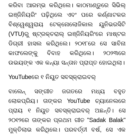
କରିବା ଆରମ୍ଭ କରିଥିଲେ। କାଠମାଣ୍ଡୁରେ ସିଭିଲ୍
ଇଞ୍ଜିନିୟରିଂ ପଢ଼ିଥିଲେ ଏବଂ ପରେ କର୍ଣ୍ଣାଟକର
ବିଶ୍ୱେଶ୍ୱରାୟ ଟେକ୍ନୋଲୋଜିକାଲ ୟୁନିଭରସିଟି
(VTU)ରୁ ଷ୍ଟ୍ରକ୍ଚରାଲ୍ ଇଞ୍ଜିନିୟରିଂରେ ମାଷ୍ଟର
ଡିଗ୍ରୀ ହାସଲ କରିଥିଲେ। ୨୦୧୮ରେ ସେ ସାବିନା
କାଫଲେଙ୍କୁ ବିବାହ କରିଥିଲେ। ୨୦୨୩ରେ
ଉଭୟଙ୍କ ଏକ କନ୍ୟା ସନ୍ତାନ ପ୍ରାପ୍ତ ହୋଇଥିଲା।
YouTubeରେ ୧ ନିୟୁତ ସବସ୍କ୍ରାଇବର୍
ବାଲେନ୍ ସଙ୍ଗୀତ ଜଗତରେ ମଧ୍ୟ ବହୁତ
ଲୋକପ୍ରିୟ। ତାଙ୍କର YouTube ଚ୍ୟାନେଲରେ
ପ୍ରାୟ ୧ ନିୟୁତ ସବସ୍କ୍ରାଇବର୍ ଅଛନ୍ତି। ସେ
୨୦୧୨ରେ ତାଙ୍କର ପ୍ରଥମ ଗୀତ "Sadak Balak"
ମୁକ୍ତିଲାଭ କରିଥିଲେ। ପରବର୍ତ୍ତୀ ବର୍ଷ, ସେ ଏକ