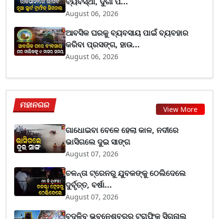
ବ୍ୟବସ୍ଥା, ଦୁର୍ଗା ପ...
August 06, 2026
ଆବସିକ ଘରକୁ ବ୍ୟବସାୟ ପାଇଁ ବ୍ୟବହାର
କରିବା ପ୍ରସଙ୍ଗ, ହାଉ...
August 06, 2026
ମହାନଗର
View More
ଗାଧୋଇବା ବେଳେ ହେଲା କାଳ, ନଦୀରେ
ଭାସିଗଲେ ଦୁଇ ସାଙ୍ଗ
August 07, 2026
ଚଳନ୍ତା ଟ୍ରେନରୁ ଯୁବକଙ୍କୁ ଠେଲିଦେଲେ
ଦୁର୍ବୃତ୍ତ, ବର୍ଷା...
August 07, 2026
ବଦଳିବ ଭୁବନେଶ୍ବରର ଟ୍ରାଫିକ ସିଗନାଲ