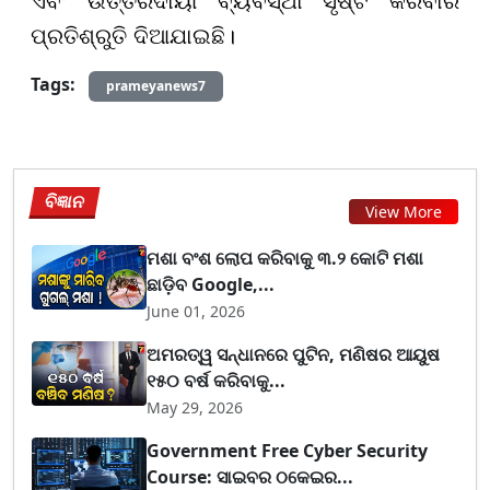
ଏବଂ ଉତ୍ତରଦାୟୀ ବ୍ୟବସ୍ଥା ସୃଷ୍ଟି କରିବାର
ପ୍ରତିଶ୍ରୁତି ଦିଆଯାଇଛି।
Tags:
prameyanews7
ବିଜ୍ଞାନ
View More
ମଶା ବଂଶ ଲୋପ କରିବାକୁ ୩.୨ କୋଟି ମଶା
ଛାଡ଼ିବ Google,...
June 01, 2026
ଅମରତ୍ୱ ସନ୍ଧାନରେ ପୁଟିନ, ମଣିଷର ଆୟୁଷ
୧୫୦ ବର୍ଷ କରିବାକୁ...
May 29, 2026
Government Free Cyber Security
Course: ସାଇବର ଠକେଇର...