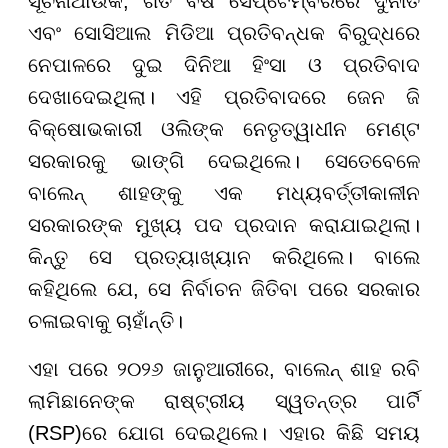
ସୂଚନାଥାଉକି, ଗତ ବର୍ଷ ସେପ୍ଟେମ୍ବରରେ ଦୁର୍ନୀତି
ଏବଂ ସୋସିଆଲ ମିଡିଆ ପ୍ରତିବନ୍ଧକ ବିରୁଦ୍ଧରେ
ନେପାଳରେ ଦୁଇ ଦିନିଆ ହିଂସା ଓ ପ୍ରତିବାଦ
ଦେଖାଦେଇଥିଲା। ଏହି ପ୍ରତିବାଦରେ ଜେନ ଜି
ବିକ୍ଷୋଭକାରୀ ଓଲିଙ୍କ ନେତୃତ୍ୱାଧୀନ ମେଣ୍ଟ
ସରକାରକୁ ଭାଙ୍ଗି ଦେଇଥିଲେ। ସେତେବେଳେ
ବାଲେନ୍ ଶାହଙ୍କୁ ଏକ ମଧ୍ୟବର୍ତ୍ତୀକାଳୀନ
ସରକାରଙ୍କ ମୁଖ୍ୟ ପଦ ପ୍ରଦାନ କରାଯାଇଥିଲା।
କିନ୍ତୁ ସେ ପ୍ରତ୍ୟାଖ୍ୟାନ କରିଥିଲେ। ବାଲେ
କହିଥିଲେ ଯେ, ସେ ନିର୍ବାଚନ ଜିତିବା ପରେ ସରକାର
ଚଳାଇବାକୁ ଚାହାଁନ୍ତି।
ଏହା ପରେ ୨୦୨୬ ଜାନୁଆରୀରେ, ବାଲେନ୍ ଶାହ ରବି
ଲାମିଛାନେଙ୍କ ରାଷ୍ଟ୍ରୀୟ ସ୍ୱତନ୍ତ୍ର ପାର୍ଟି
(RSP)ରେ ଯୋଗ ଦେଇଥିଲେ। ଏହାର କିଛି ସମୟ