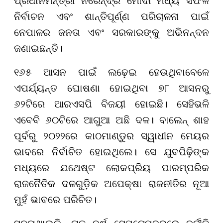
ପ୍ରଧାନମନ୍ତ୍ରୀ ନରେନ୍ଦ୍ର ମୋଦୀ ମଧ୍ୟ ସଫଳ
ନିର୍ବାଚନ ଏବଂ ଶାନ୍ତିପୂର୍ଣ୍ଣ ପରିଚାଳନା ପାଇଁ
ନେପାଳର ଜନତା ଏବଂ ସରକାରଙ୍କୁ ଅଭିନନ୍ଦନ
ଜଣାଇଛନ୍ତି।
୧୬୫ ଆସନ ପାଇଁ ଲଢ଼େଇ ହେଉଥିବାବେଳେ
ଏପର୍ଯ୍ୟନ୍ତ ଘୋଷଣା ହୋଇଥିବା ୭୮ ଆସନରୁ
୬୨ଟିରେ ଆରଏସପି ବିଜୟୀ ହୋଇଛି। ସେହିଭଳି
ଏବେବି ୬୦ଟିରେ ଆଗୁଆ ଅଛି ଦଳ। ବାଲେନ୍ ଶାହ
ପୂର୍ବରୁ ୨୦୨୨ରେ କାଠମାଣ୍ଡୁର ସ୍ୱାଧୀନ ମେୟର
ଭାବରେ ନିର୍ବାଚିତ ହୋଇଥିଲେ। ସେ ଯୁବପିଢ଼ିଙ୍କ
ମଧ୍ୟରେ ଯଥେଷ୍ଟ ଲୋକପ୍ରିୟ ପାରମ୍ପରିକ
ରାଜନୈତିକ ଦଳଗୁଡ଼ିକ ଅପେକ୍ଷା ରାଜନୀତିର ନୂଆ
ମୁହଁ ଭାବରେ ପରିଚିତ।