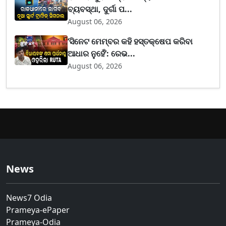
ବ୍ୟବସ୍ଥା, ଦୁର୍ଗା ପ...
August 06, 2026
‘ସିନେଟ ମେମ୍ବର କହି ହସ୍ତକ୍ଷେପ କରିବା
ଆଧାର ନୁହେଁ’: ରେଭ...
August 06, 2026
News
News7 Odia
Prameya-ePaper
Prameya-Odia