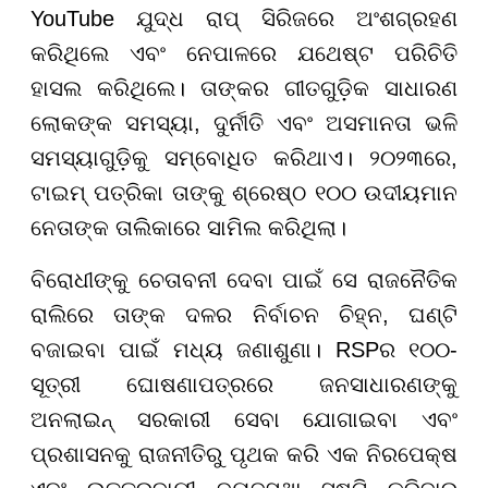
YouTube ଯୁଦ୍ଧ ରାପ୍ ସିରିଜରେ ଅଂଶଗ୍ରହଣ
କରିଥିଲେ ଏବଂ ନେପାଳରେ ଯଥେଷ୍ଟ ପରିଚିତି
ହାସଲ କରିଥିଲେ। ତାଙ୍କର ଗୀତଗୁଡ଼ିକ ସାଧାରଣ
ଲୋକଙ୍କ ସମସ୍ୟା, ଦୁର୍ନୀତି ଏବଂ ଅସମାନତା ଭଳି
ସମସ୍ୟାଗୁଡ଼ିକୁ ସମ୍ବୋଧିତ କରିଥାଏ। ୨୦୨୩ରେ,
ଟାଇମ୍ ପତ୍ରିକା ତାଙ୍କୁ ଶ୍ରେଷ୍ଠ ୧୦୦ ଉଦୀୟମାନ
ନେତାଙ୍କ ତାଲିକାରେ ସାମିଲ କରିଥିଲା।
ବିରୋଧୀଙ୍କୁ ଚେତାବନୀ ଦେବା ପାଇଁ ସେ ରାଜନୈତିକ
ରାଲିରେ ତାଙ୍କ ଦଳର ନିର୍ବାଚନ ଚିହ୍ନ, ଘଣ୍ଟି
ବଜାଇବା ପାଇଁ ମଧ୍ୟ ଜଣାଶୁଣା। RSPର ୧୦୦-
ସୂତ୍ରୀ ଘୋଷଣାପତ୍ରରେ ଜନସାଧାରଣଙ୍କୁ
ଅନଲାଇନ୍ ସରକାରୀ ସେବା ଯୋଗାଇବା ଏବଂ
ପ୍ରଶାସନକୁ ରାଜନୀତିରୁ ପୃଥକ କରି ଏକ ନିରପେକ୍ଷ