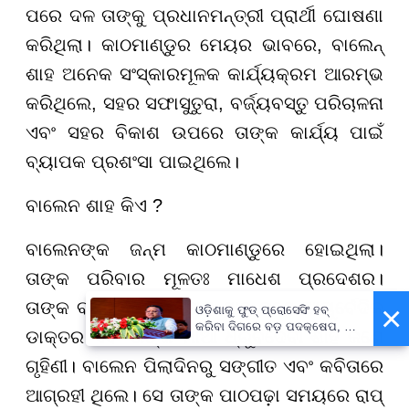
ପରେ ଦଳ ତାଙ୍କୁ ପ୍ରଧାନମନ୍ତ୍ରୀ ପ୍ରାର୍ଥୀ ଘୋଷଣା
କରିଥିଲା। କାଠମାଣ୍ଡୁର ମେୟର ଭାବରେ, ବାଲେନ୍
ଶାହ ଅନେକ ସଂସ୍କାରମୂଳକ କାର୍ଯ୍ୟକ୍ରମ ଆରମ୍ଭ
କରିଥିଲେ, ସହର ସଫାସୁତୁରା, ବର୍ଜ୍ୟବସ୍ତୁ ପରିଚାଳନା
ଏବଂ ସହର ବିକାଶ ଉପରେ ତାଙ୍କ କାର୍ଯ୍ୟ ପାଇଁ
ବ୍ୟାପକ ପ୍ରଶଂସା ପାଇଥିଲେ।
ବାଲେନ ଶାହ କିଏ ?
ବାଲେନଙ୍କ ଜନ୍ମ କାଠମାଣ୍ଡୁରେ ହୋଇଥିଲା।
ତାଙ୍କ ପରିବାର ମୂଳତଃ ମାଧେଶ ପ୍ରଦେଶର।
ତାଙ୍କ ବାପା ରାମ ନାରାୟଣ ଶାହ ଜଣେ ଆୟୁର୍ବେଦିକ
×
ଓଡ଼ିଶାକୁ ଫୁଡ୍ ପ୍ରୋସେସିଂ ହବ୍
କରିବା ଦିଗରେ ବଡ଼ ପଦକ୍ଷେପ, ୪୨
ଡାକ୍ତର ଏବଂ ତାଙ୍କ ମାଆ ଧ୍ରୁବଦେବୀ ଶାହ ଜଣେ
ହଜାରରୁ ଅଧିକ ନିଯୁକ୍ତି ସୁଯୋଗ
ଗୃହିଣୀ। ବାଲେନ ପିଲାଦିନରୁ ସଙ୍ଗୀତ ଏବଂ କବିତାରେ
ଆଗ୍ରହୀ ଥିଲେ। ସେ ତାଙ୍କ ପାଠପଢ଼ା ସମୟରେ ରାପ୍