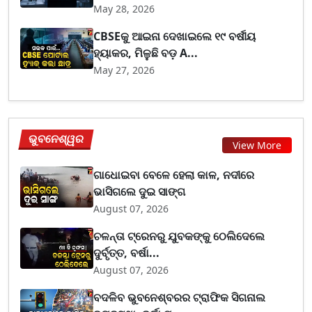
May 28, 2026
CBSEକୁ ଆଇନା ଦେଖାଇଲେ ୧୯ ବର୍ଷୀୟ
ହ୍ୟାକର, ମିଳୁଛି ବଡ଼ A...
May 27, 2026
ଭୁବନେଶ୍ୱର
View More
ଗାଧୋଇବା ବେଳେ ହେଲା କାଳ, ନଦୀରେ
ଭାସିଗଲେ ଦୁଇ ସାଙ୍ଗ
August 07, 2026
ଚଳନ୍ତା ଟ୍ରେନରୁ ଯୁବକଙ୍କୁ ଠେଲିଦେଲେ
ଦୁର୍ବୃତ୍ତ, ବର୍ଷା...
August 07, 2026
ବଦଳିବ ଭୁବନେଶ୍ବରର ଟ୍ରାଫିକ ସିଗନାଲ