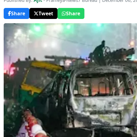
Ajit
Published By:
- Prameya-News7 Bureau | December 06, 2
Share
Tweet
Share