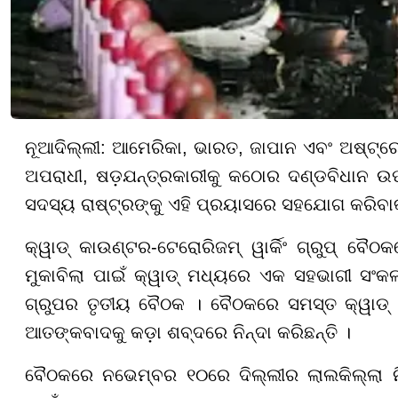
ନୂଆଦିଲ୍ଲୀ: ଆମେରିକା, ଭାରତ, ଜାପାନ ଏବଂ ଅଷ୍ଟ୍ର
ଅପରାଧୀ, ଷଡ଼ଯନ୍ତ୍ରକାରୀକୁ କଠୋର ଦଣ୍ଡବିଧାନ ଉପର
ସଦସ୍ୟ ରାଷ୍ଟ୍ରଙ୍କୁ ଏହି ପ୍ରୟାସରେ ସହଯୋଗ କରିବାକ
କ୍ୱାଡ୍ କାଉଣ୍ଟର-ଟେରୋରିଜମ୍ ୱାର୍କିଂ ଗ୍ରୁପ୍ ବ
ମୁକାବିଲା ପାଇଁ କ୍ୱାଡ୍ ମଧ୍ୟରେ ଏକ ସହଭାଗୀ ସଂକଳ୍
ଗ୍ରୁପର ତୃତୀୟ ବୈଠକ । ବୈଠକରେ ସମସ୍ତ କ୍ୱାଡ୍ 
ଆତଙ୍କବାଦକୁ କଡ଼ା ଶବ୍ଦରେ ନିନ୍ଦା କରିଛନ୍ତି ।
ବୈଠକରେ ନଭେମ୍ବର ୧୦ରେ ଦିଲ୍ଲୀର ଲାଲକିଲ୍ଲା