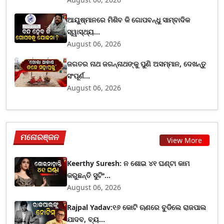
ଆୟୁଷ୍ମାନରେ ମିଶିବ କି ଗୋପବନ୍ଧୁ ସାମ୍ବାଦିକ
ସ୍ୱାସ୍ଥ୍ୟ...
August 06, 2026
ଜଗତର ନାଥ ଜଗନ୍ନାଥଙ୍କୁ ପୁଣି ଅସମ୍ମାନ, ଦେଖନ୍ତୁ
ସଂପୂର୍ଣ...
August 06, 2026
ମନୋରଞ୍ଜନ
View More
Keerthy Suresh: ନ ଶୋଇ ୪୧ ଘଣ୍ଟା କାମ
କରୁଛନ୍ତି ସୁଟିଂ...
August 06, 2026
Rajpal Yadav:୧୬ କୋଟି ଋଣରେ ବୁଡିଲେ ରାଜପାଲ
ଯାଦବ, ବ୍ୟ...