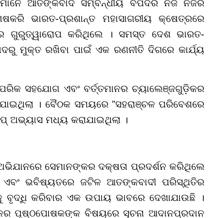
ଶମାନେ ଆତଙ୍କବାଦ ସମ୍ବନ୍ଧୀୟ ବିପଦର ନିଜ ନିଜର
ଷକରି ଭାରତ-ପ୍ରଶାନ୍ତ ମହାସାଗରୀୟ କ୍ଷେତ୍ରରେ
େ ଗୁରୁତ୍ୱାରୋପ କରିଥିଲେ । ସମସ୍ତ ଦେଶ ଭାରତ-
ୁ ମୁକ୍ତ ରଖିବା ପାଇଁ ଏକ ରଣନୀତି ଦିଗରେ କାର୍ଯ୍ୟ
ିକ ସହଯୋଗ ଏବଂ ବର୍ତ୍ତମାନର ଚ୍ୟାଲେଞ୍ଜଗୁଡ଼ିକର
ରାଯାଇଥିଲା । ବୈଠକ ସମୟରେ "ସହରାଞ୍ଚଳ ପରିବେଶରେ
୍ ଅଭ୍ୟାସ ମଧ୍ୟ କରାଯାଇଥିଲା ।
 ଅଭିଯାନରେ ସେମାନଙ୍କର ଦକ୍ଷତା ପ୍ରଦର୍ଶନ କରିଥିଲେ
ା ଏବଂ ଭବିଷ୍ୟତରେ ଜଟିଳ ଆତଙ୍କବାଦୀ ପରିସ୍ଥିତିର
ୁତିକୁ ବୃଦ୍ଧି କରିବାର ଏକ ଉପାୟ ଭାବରେ ଦେଖାଯାଉଛି ।
କର ପୃଷ୍ଠପୋଷକଙ୍କ ବିଷୟରେ ସୂଚନା ଆଦାନପ୍ରଦାନ