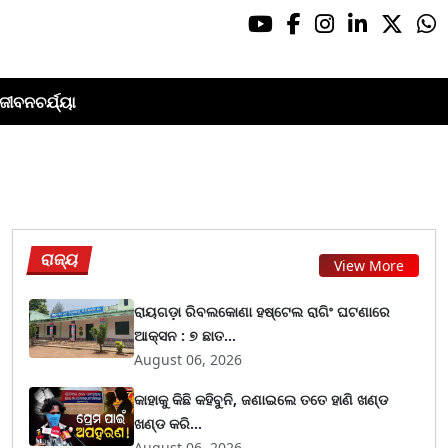
ଜୀବନଚର୍ଯ୍ୟା
ରାଜ୍ୟ
View More
ରାୟଗଡ଼ା ରିବଲକୋଣା ହଷ୍ଟେଲ ରାଗିଂ ଘଟଣାରେ
ଆକ୍ସନ : ୭ ଛାତ...
August 06, 2026
କାହାକୁ କିଛି କହିବୁନି, ଜଣାଇଲେ ତତେ ହାଣି ଖଣ୍ଡ
ଖଣ୍ଡ କରି...
August 06, 2026