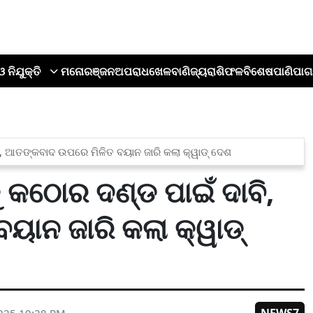
ଓ ନିଯୁକ୍ତି
ମନୋରଞ୍ଜନ
ଅପରାଧ
ଖେଳ
ବାଣିଜ୍ୟ
ରାଶିଫଳ
ବିଶେଷ
ପାଣିପାଗ
ବି, ଆତଙ୍କବାଦ ଉପରେ ମିଳିତ ବୟାନ ଜାରି କଲା କ୍ୱାଡ୍ ଦେଶ
ୁ କଠୋର ଦଣ୍ଡ ପାଇଁ ଦାବି,
ାନ ଜାରି କଲା କ୍ୱାଡ୍