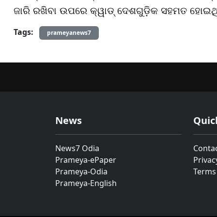
ଜାରି ରଖିବା ଉପରେ କ୍ୱାଡ୍ ଦେଶଗୁଡ଼ିକ ସହମତ ହୋଇଥ
Tags:
prameyanews7
News
Quic
News7 Odia
Conta
Prameya-ePaper
Privac
Prameya-Odia
Terms
Prameya-English