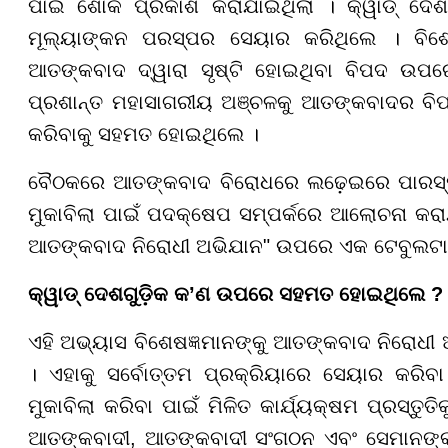
ପାଇଁ ଶୋକ ପ୍ରକାଶ କରାଯାଇଥିଲା । କ୍ୱାଡ୍ ଦେ
ମୂଲ୍ୟାଙ୍କନ ପରସ୍ପର ସେୟାର କରିଥିଲେ । ବିଶେ
ଆତଙ୍କବାଦ ଦ୍ୱାରା ସୃଷ୍ଟି ହୋଇଥିବା ବିପଦ ଉପର
ପ୍ରଶାନ୍ତ ମହାସାଗରୀୟ ଅଞ୍ଚଳକୁ ଆତଙ୍କବାଦର ବିପଦର
କରିବାକୁ ସହମତ ହୋଇଥିଲେ ।
ବୈଠକରେ ଆତଙ୍କବାଦ ବିରୋଧରେ ଲଢ଼େଇରେ ପାରସ୍ପର
ମୁକାବିଲା ପାଇଁ ପଦକ୍ଷେପ ସମ୍ପର୍କରେ ଆଲୋଚନା କ
ଆତଙ୍କବାଦ ନିରୋଧୀ ଅଭିଯାନ" ଉପରେ ଏକ ଟେବୁଲଟାପ
କ୍ୱାଡ୍ ଦେଶଗୁଡ଼ିକ କ’ଣ ଉପରେ ସହମତ ହୋଇଥିଲେ ?
ଏହି ଅଭ୍ୟାସ ବିଶେଷଜ୍ଞମାନଙ୍କୁ ଆତଙ୍କବାଦ ନିରୋଧୀ
। ଏହାକୁ ସର୍ବୋତ୍ତମ ପ୍ରକ୍ରିୟାରେ ସେୟାର କରିବ
ମୁକାବିଲା କରିବା ପାଇଁ ମିଳିତ କାର୍ଯ୍ୟକ୍ଷମ ପ୍ରସ୍ତ
ଆତଙ୍କବାଦୀ, ଆତଙ୍କବାଦୀ ସଂଗଠନ ଏବଂ ସେମାନଙ୍