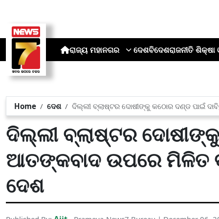
ରାଜ୍ୟ
ମହାନଗର
ଦେଶ
ବିଦେଶ
ରାଜନୀତି
ଶିକ୍ଷା 
Home
ଦେଶ
ଦିଲ୍ଲୀ ବ୍ଲାଷ୍ଟର ଦୋଷୀଙ୍କୁ କଠୋର ଦଣ୍ଡ ପାଇଁ ଦା
ଦିଲ୍ଲୀ ବ୍ଲାଷ୍ଟର ଦୋଷୀଙ୍କ
ଆତଙ୍କବାଦ ଉପରେ ମିଳିତ ବୟ
ଦେଶ