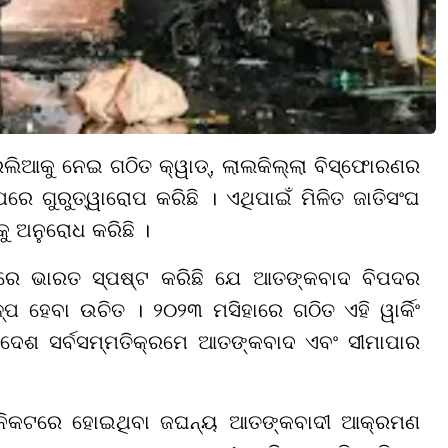
େଲିଆକୁ ନେଇ ଗଠିତ କ୍ୱାଡ୍, ଲାଲକିଲ୍ଲା ବିସ୍ଫୋରଣର
େ ଗୁରୁତ୍ୱାରୋପ କରିଛି । ଏଥିପାଇଁ ମିଳିତ ଜାତିସଂଘ
ୁ ଅନୁରୋଧ କରିଛି ।
ୈଠକରେ ଭାରତ ସ୍ପଷ୍ଟ କରିଛି ଯେ ଆତଙ୍କବାଦ ବିପଦର
ପ ହେବା ଉଚିତ । ୨୦୨୩ ମସିହାରେ ଗଠିତ ଏହି ୱାର୍କିଂ
ଦେଶ ସର୍ବସମ୍ମତିକ୍ରମେ ଆତଙ୍କବାଦ ଏବଂ ସୀମାପାର
 ନିକଟରେ ହୋଇଥିବା ଜଘନ୍ୟ ଆତଙ୍କବାଦୀ ଆକ୍ରମଣ