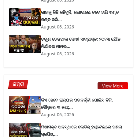
କାହାକୁ କିଛି କହିବୁନି, ଜଣାଇଲେ ତତେ ହାଣି ଖଣ୍ଡ
ଖଣ୍ଡ କରି...
August 06, 2026
ତରୁଣ ତେଜପାଲ ଦୋଷୀ ସାବ୍ୟସ୍ତ: ୨୦୧୩ ଯୌନ
ନିର୍ଯାତନା ମାମଲ...
August 06, 2026
ରାଜ୍ୟ
View More
କିଏ ହେବେ ରାଜ୍ୟର ପରବର୍ତ୍ତୀ ପୋଲିସ ଡିଜି,
ଦୌଡ଼ରେ ୩ ଜଣ;...
August 06, 2026
ନିଶାସକ୍ତ ଅବସ୍ଥାରେ ଲେଡିଜ୍‌ ହଷ୍ଟେଲରେ ପଶିଲା
ସ୍କର୍ପିଓ,...