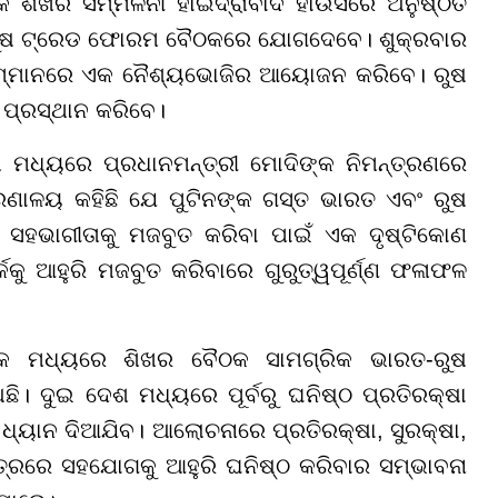
ଷିକ ଶିଖର ସମ୍ମିଳନୀ ହାଇଦ୍ରାବାଦ ହାଉସରେ ଅନୁଷ୍ଠିତ
ରୁଷ ଟ୍ରେଡ ଫୋରମ ବୈଠକରେ ଯୋଗଦେବେ। ଶୁକ୍ରବାର
ଙ୍କ ସମ୍ମାନରେ ଏକ ନୈଶ୍ୟଭୋଜିର ଆୟୋଜନ କରିବେ। ରୁଷ
ି ପ୍ରସ୍ଥାନ କରିବେ।
 ମଧ୍ୟରେ ପ୍ରଧାନମନ୍ତ୍ରୀ ମୋଦିଙ୍କ ନିମନ୍ତ୍ରଣରେ
ତ୍ରଣାଳୟ କହିଛି ଯେ ପୁଟିନଙ୍କ ଗସ୍ତ ଭାରତ ଏବଂ ରୁଷ
କ ସହଭାଗୀତାକୁ ମଜବୁତ କରିବା ପାଇଁ ଏକ ଦୃଷ୍ଟିକୋଣ
କକୁ ଆହୁରି ମଜବୁତ କରିବାରେ ଗୁରୁତ୍ୱପୂର୍ଣ୍ଣ ଫଳାଫଳ
ନଙ୍କ ମଧ୍ୟରେ ଶିଖର ବୈଠକ ସାମଗ୍ରିକ ଭାରତ-ରୁଷ
ଛି। ଦୁଇ ଦେଶ ମଧ୍ୟରେ ପୂର୍ବରୁ ଘନିଷ୍ଠ ପ୍ରତିରକ୍ଷା
େ ଧ୍ୟାନ ଦିଆଯିବ। ଆଲୋଚନାରେ ପ୍ରତିରକ୍ଷା, ସୁରକ୍ଷା,
ତ୍ରରେ ସହଯୋଗକୁ ଆହୁରି ଘନିଷ୍ଠ କରିବାର ସମ୍ଭାବନା