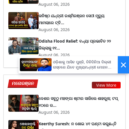
August 06, 2026
କନିଷ୍ଠ ଯନ୍ତ୍ରୀ ରଶ୍ମିରଞ୍ଜନ ସେଠୀ ମୃତ୍ୟୁ
ମାମଲାରେ ଟ୍ବି...
August 06, 2026
Odisha Flood Relief: ବନ୍ୟା ପ୍ରଭାବିତ ୨୨
ଜିଲ୍ଲାକୁ ୧୧...
August 06, 2026
×
ଓଡ଼ିଶାକୁ ଆସିବ ପୁଞ୍ଜି, ତିନିଦିନିଆ ଦିଲ୍ଲୀ
ଗସ୍ତରେ ଯିବେ ମୁଖ୍ୟମନ୍ତ୍ରୀ ମୋହନ
ମାଝୀ
ମନୋରଞ୍ଜନ
View More
ଦେଶର ସବୁଠୁ ମହଙ୍ଗା ଷ୍ଟାର ସାଜିଲେ ଶାହରୁଖ; ଟପ୍‌
୧୦ରେ ର...
August 06, 2026
Keerthy Suresh: ନ ଶୋଇ ୪୧ ଘଣ୍ଟା କରୁଛନ୍ତି