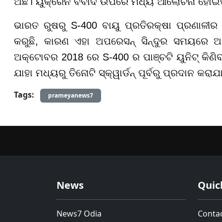
ଅଛି। ୟୁକ୍ରେନ ବିବାଦ ଉପରେ ମଧ୍ୟ ଆଲୋଚନା ହୋଇ
ଭାରତ ରୁଷରୁ S-400 ବାୟୁ ପ୍ରତିରକ୍ଷା ପ୍ରଣାଳୀ
କରୁଛି, କାରଣ ଏହା ଅପରେସନ୍ ସିନ୍ଦୁର ସମୟରେ ଅ
ଅକ୍ଟୋବର 2018 ରେ S-400 ର ପାଞ୍ଚଟି ୟୁନିଟ୍ କିଣିବା
ଯାହା ମଧ୍ୟରୁ ତିନୋଟି ସ୍କ୍ୱାର୍ଡନ୍ ପୂର୍ବରୁ ପ୍ରଦାନ
Tags:
prameyanews7
News
Quic
News7 Odia
Conta