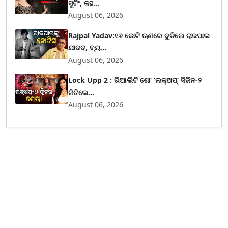
ସୁଟିଂ, କହ...
August 06, 2026
Rajpal Yadav:୧୬ କୋଟି ଋଣରେ ବୁଡିଲେ ରାଜପାଲ
ଯାଦବ, ବ୍ୟ...
August 06, 2026
Lock Upp 2 : ରିଆଲିଟି ଶୋ’ ‘ଲକ୍‌ଅପ୍’ ସିଜିନ-୨
ଜିତିଲେ...
August 06, 2026