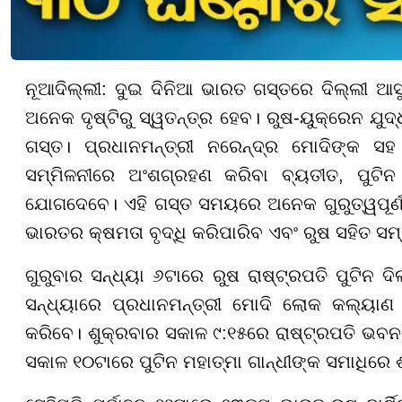
ନୂଆଦିଲ୍ଲୀ: ଦୁଇ ଦିନିଆ ଭାରତ ଗସ୍ତରେ ଦିଲ୍ଲୀ ଆସୁଛନ
ଅନେକ ଦୃଷ୍ଟିରୁ ସ୍ୱତନ୍ତ୍ର ହେବ। ରୁଷ-ୟୁକ୍ରେନ ଯ
ଗସ୍ତ। ପ୍ରଧାନମନ୍ତ୍ରୀ ନରେନ୍ଦ୍ର ମୋଦିଙ୍କ ସହ
ସମ୍ମିଳନୀରେ ଅଂଶଗ୍ରହଣ କରିବା ବ୍ୟତୀତ, ପୁଟିନ
ଯୋଗଦେବେ। ଏହି ଗସ୍ତ ସମୟରେ ଅନେକ ଗୁରୁତ୍ୱପୂର୍ଣ୍ଣ
ଭାରତର କ୍ଷମତା ବୃଦ୍ଧି କରିପାରିବ ଏବଂ ରୁଷ ସହିତ ସମ
ଗୁରୁବାର ସନ୍ଧ୍ୟା ୬ଟାରେ ରୁଷ ରାଷ୍ଟ୍ରପତି ପୁଟିନ ଦ
ସନ୍ଧ୍ୟାରେ ପ୍ରଧାନମନ୍ତ୍ରୀ ମୋଦି ଲୋକ କଲ୍ୟାଣ ମ
କରିବେ। ଶୁକ୍ରବାର ସକାଳ ୯:୧୫ରେ ରାଷ୍ଟ୍ରପତି ଭବନର
ସକାଳ ୧୦ଟାରେ ପୁଟିନ ମହାତ୍ମା ଗାନ୍ଧୀଙ୍କ ସମାଧିରେ ଶ