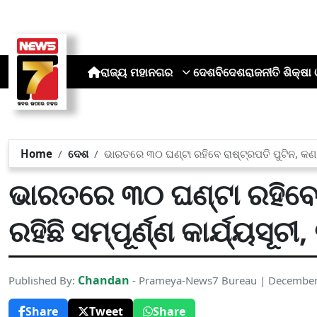
ରାଜ୍ୟ
ମହାନଗର
ଦେଶ
ବିଦେଶ
ରାଜନୀତି
ଶିକ୍ଷା 
Home
ଦେଶ
ଭାରତରେ ୩୦ ଘଣ୍ଟା ରହିବେ ରାଷ୍ଟ୍ରପତି ପୁଟିନ, କଣ ରହିଛ
ଭାରତରେ ୩୦ ଘଣ୍ଟା ରହିବେ 
ରହିଛି ସମ୍ପୂର୍ଣ୍ଣ କାର୍ଯ୍ୟସୂଚୀ,
Chandan
Published By:
- Prameya-News7 Bureau | December
Share
Tweet
Share