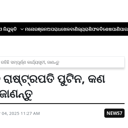
ଓ ନିଯୁକ୍ତି
ମନୋରଞ୍ଜନ
ଅପରାଧ
ଖେଳ
ବାଣିଜ୍ୟ
ରାଶିଫଳ
ବିଶେଷ
ପାଣିପାଗ
ି ସମ୍ପୂର୍ଣ୍ଣ କାର୍ଯ୍ୟସୂଚୀ, ଜାଣନ୍ତୁ
ରାଷ୍ଟ୍ରପତି ପୁଟିନ, କଣ
 ଜାଣନ୍ତୁ
NEWS7
 04, 2025 11:27 AM