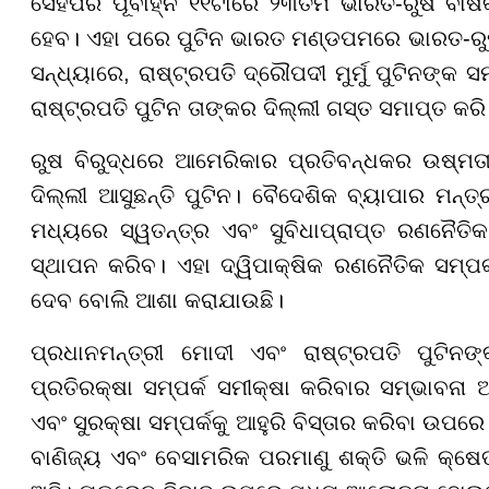
ସେହିପରି ପୂର୍ବାହ୍ନ ୧୧ଟାରେ ୨୩ତମ ଭାରତ-ରୁଷ ବାର୍
ହେବ। ଏହା ପରେ ପୁଟିନ ଭାରତ ମଣ୍ଡପମରେ ଭାରତ-
ସନ୍ଧ୍ୟାରେ, ରାଷ୍ଟ୍ରପତି ଦ୍ରୌପଦୀ ମୁର୍ମୁ ପୁଟିନ
ରାଷ୍ଟ୍ରପତି ପୁଟିନ ତାଙ୍କର ଦିଲ୍ଲୀ ଗସ୍ତ ସମାପ୍ତ କର
ରୁଷ ବିରୁଦ୍ଧରେ ଆମେରିକାର ପ୍ରତିବନ୍ଧକର ଉଷ୍ମତା
ଦିଲ୍ଲୀ ଆସୁଛନ୍ତି ପୁଟିନ। ବୈଦେଶିକ ବ୍ୟାପାର ମନ୍
ମଧ୍ୟରେ ସ୍ୱତନ୍ତ୍ର ଏବଂ ସୁବିଧାପ୍ରାପ୍ତ ରଣନୈତି
ସ୍ଥାପନ କରିବ। ଏହା ଦ୍ୱିପାକ୍ଷିକ ରଣନୈତିକ ସମ୍ପର୍
ଦେବ ବୋଲି ଆଶା କରାଯାଉଛି।
ପ୍ରଧାନମନ୍ତ୍ରୀ ମୋଦୀ ଏବଂ ରାଷ୍ଟ୍ରପତି ପୁଟି
ପ୍ରତିରକ୍ଷା ସମ୍ପର୍କ ସମୀକ୍ଷା କରିବାର ସମ୍ଭାବନା ଅ
ଏବଂ ସୁରକ୍ଷା ସମ୍ପର୍କକୁ ଆହୁରି ବିସ୍ତାର କରିବା ଉପର
ବାଣିଜ୍ୟ ଏବଂ ବେସାମରିକ ପରମାଣୁ ଶକ୍ତି ଭଳି କ୍ଷେ