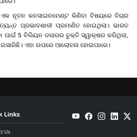
ପାରେ।
ର ଏକ ନୂତନ କନସାଇନମେଣ୍ଟ କିଣିବା ବିଷୟରେ ବିଚାର
ତ୍ୟନ୍ତ ପ୍ରଭାବଶାଳୀ ପ୍ରମାଣିତ ହୋଇଥିଲା। ଭାରତ
 ପାଇଁ 5 ବିଲିୟନ ଡଲାରର ଚୁକ୍ତି ସ୍ୱାକ୍ଷର କରିଥିଲା,
 କରାଯାଇସାରିଛି। ଏହା ଉପରେ ଆଲୋଚନା ହୋଇପାରେ।
k Links
YouTube
Facebook
Instagram
Linkedin
Twitt
ct Us