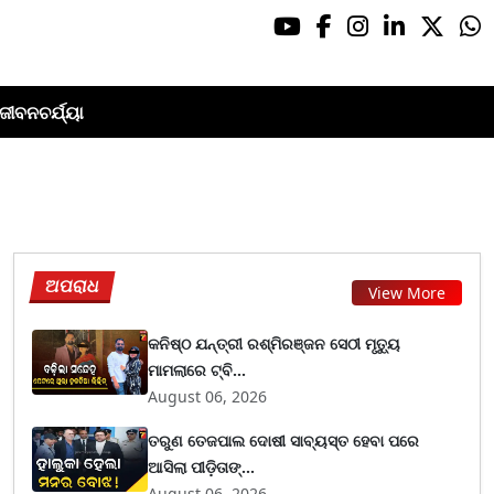
ଜୀବନଚର୍ଯ୍ୟା
ଅପରାଧ
View More
କନିଷ୍ଠ ଯନ୍ତ୍ରୀ ରଶ୍ମିରଞ୍ଜନ ସେଠୀ ମୃତ୍ୟୁ
ମାମଲାରେ ଟ୍ବି...
August 06, 2026
ତରୁଣ ତେଜପାଲ ଦୋଷୀ ସାବ୍ୟସ୍ତ ହେବା ପରେ
ଆସିଲା ପୀଡ଼ିତାଙ୍...
August 06, 2026