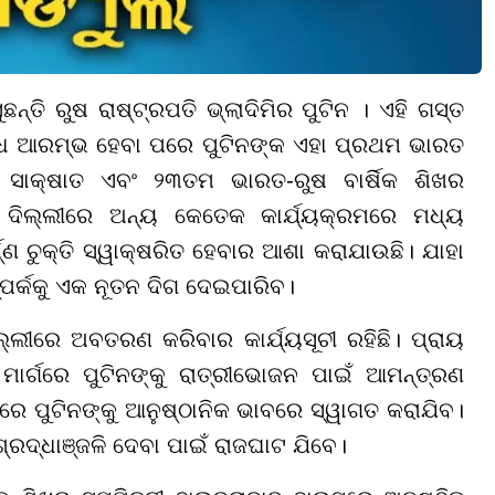
୍ତି ରୁଷ ରାଷ୍ଟ୍ରପତି ଭ୍ଲାଦିମିର ପୁଟିନ । ଏହି ଗସ୍ତ
ୁଦ୍ଧ ଆରମ୍ଭ ହେବା ପରେ ପୁଟିନଙ୍କ ଏହା ପ୍ରଥମ ଭାରତ
 ସାକ୍ଷାତ ଏବଂ ୨୩ତମ ଭାରତ-ରୁଷ ବାର୍ଷିକ ଶିଖର
 ଦିଲ୍ଲୀରେ ଅନ୍ୟ କେତେକ କାର୍ଯ୍ୟକ୍ରମରେ ମଧ୍ୟ
 ଚୁକ୍ତି ସ୍ୱାକ୍ଷରିତ ହେବାର ଆଶା କରାଯାଉଛି। ଯାହା
୍ପର୍କକୁ ଏକ ନୂତନ ଦିଗ ଦେଇପାରିବ।
ିଲ୍ଲୀରେ ଅବତରଣ କରିବାର କାର୍ଯ୍ୟସୂଚୀ ରହିଛି। ପ୍ରାୟ
ାର୍ଗରେ ପୁଟିନଙ୍କୁ ରାତ୍ରୀଭୋଜନ ପାଇଁ ଆମନ୍ତ୍ରଣ
େ ପୁଟିନଙ୍କୁ ଆନୁଷ୍ଠାନିକ ଭାବରେ ସ୍ୱାଗତ କରାଯିବ।
୍ରଦ୍ଧାଞ୍ଜଳି ଦେବା ପାଇଁ ରାଜଘାଟ ଯିବେ।