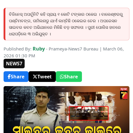
ବିଜିନେସ୍ ଅପର୍ଚୁନିଟି କହି ପ୍ରାୟ ୧ କୋଟି ଟଙ୍କାର ଠକେଇ । ବାଲେଶ୍ଵରରୁ
ପଶ୍ଚିମବଙ୍ଗ, ତାମିଲନାଡୁ ଯାଏଁ ଲମ୍ବିଛି ଠକେଇର ଚେର । ଅପରେସନ
ସାଇବର କବଚ ଅଭିଯାନରେ ମିଳିଛି ବଡ଼ ସଫଳତା । ପୁରୀ ପୋଲିସ ହାତରେ
ଧରାପଡ଼ିଲେ ୩ ଅଭିଯୁକ୍ତ ।
Ruby
Published By:
- Prameya-News7 Bureau | March 06,
2026 01:30 PM
NEWS7
Share
Tweet
Share