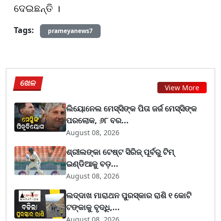
ଦେଇଛନ୍ତି ।
Tags:
prameyanews7
ଖେଳ
View More
ଲିୟୋନେଲ ମେସ୍ସିଙ୍କ ପିତା ଜର୍ଜ ମେସ୍ସିଙ୍କ
ପରଲୋକ, ୬୮ ବର...
August 08, 2026
ଶ୍ରୀଲଙ୍କା ଟେଷ୍ଟ ସିରିଜ୍‌ ପୂର୍ବରୁ ଟିମ୍‌
ଇଣ୍ଡିଆକୁ ବଡ଼...
August 08, 2026
ଲଦ୍ଦାଖ ମାରାଥନ ପୁରସ୍କାର ରାଶି ୧ କୋଟି
ଟଙ୍କାକୁ ବୃଦ୍ଧି,...
August 08, 2026