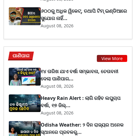
୬୦୦ରୁ ଅଧିକ ୱିକେଟ୍, ତଥାପି ଟିମ୍ ଇଣ୍ଡିଆରେ
ସୁଯୋଗ ନାହିଁ...
August 08, 2026
ପାଣିପାଗ
View More
୧୪ ତାରିଖ ଯାଏ ବର୍ଷା ସମ୍ଭାବନା, ଚେତାବନୀ
ଦେଲା ପାଣିପାଗ...
August 08, 2026
Heavy Rain Alert : ଲାଗି ରହିବ ଲଘୁଚାପ
ବର୍ଷା, ୧୭ ଜିଲ୍...
August 08, 2026
Odisha Weather: ୨ ଦିନ ରାଜ୍ୟର ଅନେକ
ସ୍ଥାନରେ ପ୍ରବଳରୁ...