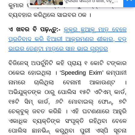
ଫୁଲିଲାଣି ସାଳନ୍ଦୀ ଓ ଶାଖା, ବଢ଼ୁଛି
କୁମାର ପରିଡ଼ା । ପ୍ରାୟ ୮୦ରୁ ଉର୍ଦ୍ଧ୍ବ ସିମ୍ କାର୍ଡ
ବନ୍ୟା ଭୟ
ବ୍ୟବହାର କରିଥିଲେ ସାଇବର ଠକ ।
ଏ ଖବର ବି ପଢ଼ନ୍ତୁ:-
କୁକୁର ଛୁଆକୁ ମାଡ଼ ବେଳେ
ପ୍ରତିବାଦ କରି ଝିଆରୀ ଆକ୍ରମଣର ଶୀକାର, ବଡ଼
ଭାଇର ତେଣ୍ଟା ମାଡ଼ରେ ସାନ ଭାଇ ଗୁରୁତର
ବିଜିନେସ୍ ଅପର୍ଚୁନିଟି କହି ପ୍ରାୟ ୧ କୋଟି ଟଙ୍କାର
ଠକେଇ ହୋଇଥିଲା । ‘Speeding Exim’ କମ୍ପାନୀ
ନାମରେ ଚାଲିଥିଲା ବେନାମୀ ଆକାଉଣ୍ଟ ।
ଅଭିଯୁକ୍ତଙ୍କ ଠାରୁ ପୋଲିସ ୧୫ଟି ଏଟିଏମ୍ କାର୍ଡ,
୧୫ଟି ସିମ୍ କାର୍ଡ, ୬ଟି ମୋବାଇଲ୍ ଫୋନ୍, ୭ଟି
ଚେକ୍ବୁକ୍ ଜବତ କରିଛି । ଏହି ଘଟଣଣାରେ ଆହୁରି
ଏକାଧିକ ବ୍ୟକ୍ତିଙ୍କ ସଂପୃକ୍ତି ରହିଥିବା ବେଳେ
ପୋଲିସ ଛାନଭିନ୍ କରୁଥିବା ପୁରୀ ଏସ୍ପି ସୂଚନା