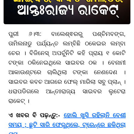
ପୁରୀ ୬।୩: ବାଲେଶ୍ଵରରୁ ପଶ୍ଚିମବଙ୍ଗ,
ତାମିଲନାଡୁ ପର୍ଯ୍ୟନ୍ତ ଲମ୍ବିଛି ଠକେଇର ଲମ୍ବା
ଚେର । ବିଜିନେସ୍ ଅପର୍ଚୁନିଟି କହି ପ୍ରାୟ ୧ କୋଟି
ଟଙ୍କା ଠକିନେଇଥିଲେ ସାଇବର ଠକ । ବେନାମୀ
ଆକାଉଣ୍ଟରେ ଚାଲିଥିଲା ଟଙ୍କା ନେଣଦେଣ ।
ସାଇବର କବଚ ଆଗରେ ଫେଲ୍ ମାରିଲା ସବୁ ପ୍ଲାନ୍ ।
ଧରାପଡିଗଲେ ଆନ୍ତଃରାଜ୍ୟ ସାଇବର ଲୁଟେରା
ରାକେଟ୍ ।
ଏ ଖବର ବି ପଢ଼ନ୍ତୁ:-
ହୋଲି ଖୁସି ରହିଲାନି ବେଶୀ
ସମୟ ; ଛୁଟି ସାରି ଫେରୁଥିଲେ, ଟ୍ରେନ୍ରେ ଛକିଥିଲା