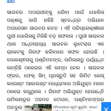
ଯମ
ସାଇବର ଅପରାଧୀଙ୍କୁ ଧରିବା ପାଇଁ ପୋଲିସ
ପକ୍ଷରୁ ଜାରି ରହିଛି ସ୍ବତନ୍ତ୍ର ଅଭିଯାନ
ଅପରେସନ ସାଇବର କବଚ । ଏହି ପରିପ୍ରେକ୍ଷୀରେ
ପୁରୀ ପୋଲିସକୁ ମିଳିଛି ବଡ଼ ସଫଳତା । ପୁରୀ ସାଇବର
ଥାନା ଆନ୍ତଃରାଜ୍ୟ ସାଇବର ଲୁଟେରାର ଏକ
ରାକେଟକୁ ଗିରଫ କରିବାରେ ସଫଳ ହୋଇଛି ।
ବାଲେଶ୍ଵରରୁ ପଶ୍ଚିମବଙ୍ଗ, ତାମିଲନାଡୁ ପର୍ଯ୍ୟନ୍ତ
ଲମ୍ବିଛି ଠକେଇର ଏହି ଲମ୍ବା ଚେର । ସାଇବର
ଫ୍ରଡ, ଫେକ୍ ସିମ୍ ପ୍ରସ୍ତୁତି ସହ ଲିମିଟ ଲେସ୍
କରେଣ୍ଟ ଆକାଉଣ୍ଟ ମାଧ୍ୟମରେ ଅଭିଯୁକ୍ତ ମାନେ
ଠକେଇ କରୁଥିଲେ । ଗିରଫ ଅଭିଯୁକ୍ତ ହେଉଛନ୍ତି
ତାମିଲନାଡୁର ଅହମଦ ଟୋପନ, ପଶ୍ଚିମବଙ୍ଗର
×
ଅବଦୁଲ ଆଜିଜ ଶେଖ ଏବଂ ବାଲେଶ୍ବରର ସୁଶାନ୍ତ
ବୈତରଣୀରେ ସ୍ଥିତି ସୁଧୁରିନି, ଏପଟେ