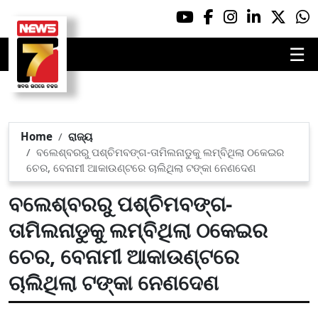
☰
Home
ରାଜ୍ୟ
ବଲେଶ୍ବରରୁ ପଶ୍ଚିମବଙ୍ଗ-ତାମିଲନାଡୁକୁ ଲମ୍ବିଥିଲା ଠକେଇର
ଚେର, ବେନାମୀ ଆକାଉଣ୍ଟରେ ଚାଲିଥିଲା ଟଙ୍କା ନେଣଦେଣ
ବଲେଶ୍ବରରୁ ପଶ୍ଚିମବଙ୍ଗ-
ତାମିଲନାଡୁକୁ ଲମ୍ବିଥିଲା ଠକେଇର
ଚେର, ବେନାମୀ ଆକାଉଣ୍ଟରେ
ଚାଲିଥିଲା ଟଙ୍କା ନେଣଦେଣ