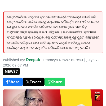
ଇଣ୍ଡୋନେସିଆ ଗସ୍ତରେ ଥିବା ପ୍ରଧାନମନ୍ତ୍ରୀ ନରେନ୍ଦ୍ର ମୋଦୀ ଆଜି
ଇଣ୍ଡୋନେସିଆ ପାର୍ଲାମେଣ୍ଟକୁ ସମ୍ବୋଧନ କରିଛନ୍ତି। ଆଉ ଏହି ସମୟରେ
ସେ ଦୁଇ ଦେଶର ସଂପର୍କର ଇତିହାସର କଥା ଉଠାଇଥିଲେ ଏବଂ ବିଜୁ
ପଟ୍ଟନାୟକଙ୍କ ବୀରତ୍ବର କଥା କହିଥିଲେ । ଇଣ୍ଡୋନେସିଆ ସ୍ବାଧନତା
ସଂଗ୍ରାମରେ ସାମିଲ ହୋଇଥିବା ବିଜୁ ପଟ୍ଟନାୟକଙ୍କୁ ଭୂମିପୁତ୍ର ସମ୍ମାନରେ
ସମ୍ମାନିତ କରିଥିଲା। ଆଉ ଆଜି ପ୍ରଧାନମନ୍ତ୍ରୀ ମୋଦିଙ୍କୁ ଦେଶର
ସର୍ବୋଚ୍ଚ ସମ୍ମାନରେ ସମ୍ମାନିତ କରିଛନ୍ତି ସେଠାକାର ରାଷ୍ଟ୍ରପତି।
Deepak
Published By:
- Prameya-News7 Bureau | July 07,
2026 09:07 PM
NEWS7
Share
Tweet
Share