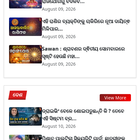
ରାଜଯୋଗରୁ ବଦଳିବ...
August 09, 2026
ଏହି ରାଶିର ବ୍ୟକ୍ତିଙ୍କୁ ଚାକିରିରେ ନୂଆ ଦାୟିତ୍ଵ
ମିଳିପାର...
August 09, 2026
Sawan : ଶ୍ରାବଣର ଦ୍ଵିତୀୟ ସୋମବାରରେ
ସୃଷ୍ଟି ହେଉଛି ମହା...
August 09, 2026
ଦେଶ
View More
ଡ୍ରାଇଭିଂ ବେଳେ ଶୋଇପଡୁଛନ୍ତି କି ? ତେବେ
ଏହି ସିଷ୍ଟମ ବ୍ର...
August 10, 2026
ପିଶାଚ ପାଲଟିଲା ସିକ୍ୟୁରିଟି ଗାର୍ଡ: ଛାତ୍ରୀଙ୍କୁ