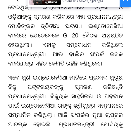
ଗଲାଣି ୫୦ ଜୀବନ, ପୁଣି ଦୁଇ
ସାଙ୍ଗଙ୍କ ମୃତ୍ୟୁ
ଦେଇଥିଲା। ଇଣ୍ଡୋନେସିଆରେ ଓଡ଼ିଶା ଓ
ଓଡ଼ିଆଙ୍କୁ ସ୍ମରଣ କରିବାରେ ଏହା ପ୍ରଧାନମନ୍ତ୍ରୀ
ମୋଦିଙ୍କର ଦ୍ବିତୀୟ ଘଟଣା। ଇଣ୍ଡୋନେସିଆ
ବାଲିରେ ଯେତେବେଳେ G 20 ବୈଠକ ଅନୁଷ୍ଠିତ
ହେଉଥିଲା। ଏହାକୁ ସମ୍ବୋଧନ କରିଥିଲେ
ପ୍ରଧାନମନ୍ତ୍ରୀ। ଆଉ ବାଲିର ସଂପର୍କ କଟକ
ବାଲିଯାତ୍ରା ସହିତ କେମିତି ରହିଛି କହିଥିଲେ।
ଏବେ ପୁଣି ଇଣ୍ଡୋନେସିଆ ମାଟିରେ ପ୍ରବାଦ ପୁରୁଷ
ବିଜୁ ପଟ୍ଟନାୟକଙ୍କୁ ସ୍ମରଣ କରିଛନ୍ତି
ପ୍ରଧାନମନ୍ତ୍ରୀ। ବିଜୁଙ୍କ ସାହସିକତା ଓ ଅବଦାନ
ପାଇଁ ଇଣ୍ଡୋନେସିଆ ତାଙ୍କୁ ଭୂମିପୁତ୍ର ସମ୍ମାନରେ
ସମ୍ମାନିତ କରିଥିଲା। ଆଜି ସଂପର୍କର ନୂଆ ଚାପ୍ଟର
ଆରମ୍ଭ ହୋଇଛି। ପ୍ରଧାନମନ୍ତ୍ରୀ ମୋଦିଙ୍କୁ