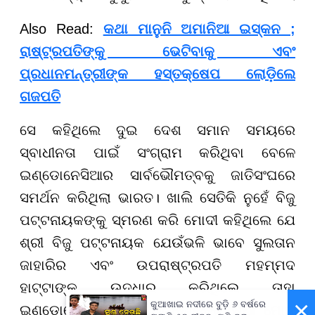
Also Read:
କଥା ମାନୁନି ଅମାନିଆ ଇସ୍କନ ;
ରାଷ୍ଟ୍ରପତିଙ୍କୁ ଭେଟିବାକୁ ଏବଂ
ପ୍ରଧାନମନ୍ତ୍ରୀଙ୍କ ହସ୍ତକ୍ଷେପ ଲୋଡ଼ିଲେ
ଗଜପତି
ସେ କହିଥିଲେ ଦୁଇ ଦେଶ ସମାନ ସମୟରେ
ସ୍ବାଧୀନତା ପାଇଁ ସଂଗ୍ରାମ କରିଥିବା ବେଳେ
ଇଣ୍ଡୋନେସିଆର ସାର୍ବଭୌମତ୍ବକୁ ଜାତିସଂଘରେ
ସମର୍ଥନ କରିଥିଲା ଭାରତ। ଖାଲି ସେତିକି ନୁହେଁ ବିଜୁ
ପଟ୍ଟନାୟକଙ୍କୁ ସ୍ମରଣ କରି ମୋଦୀ କହିଥିଲେ ଯେ
ଶ୍ରୀ ବିଜୁ ପଟ୍ଟନାୟକ ଯେଉଁଭଳି ଭାବେ ସୁଲତାନ
ଜାହାରିର ଏବଂ ଉପରାଷ୍ଟ୍ରପତି ମହମ୍ମଦ
ହାଟ୍ଟାଙ୍କୁ ଉଦ୍ଧାର କରିଥିଲେ ତାହା
×
କୁଆଖାଇ ନଦୀରେ ବୁଡ଼ି ୬ ବର୍ଷରେ
ଇଣ୍ଡୋନେସିଆ ମୁକ୍ତି ଆନ୍ଦୋଳନକୁ ନୂଆ ମୋଡ଼