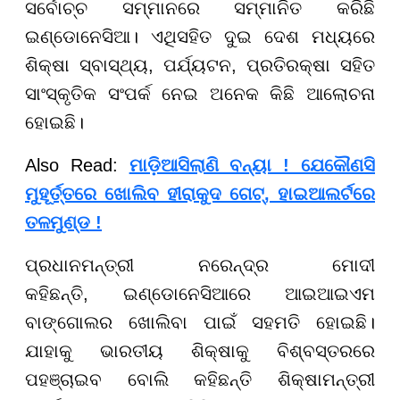
ସର୍ବୋଚ୍ଚ ସମ୍ମାନରେ ସମ୍ମାନିତ କରିଛି
ଇଣ୍ଡୋନେସିଆ। ଏଥିସହିତ ଦୁଇ ଦେଶ ମଧ୍ୟରେ
ଶିକ୍ଷା ସ୍ବାସ୍ଥ୍ୟ, ପର୍ଯ୍ୟଟନ, ପ୍ରତିରକ୍ଷା ସହିତ
ସାଂସ୍କୃତିକ ସଂପର୍କ ନେଇ ଅନେକ କିଛି ଆଲୋଚନା
ହୋଇଛି।
Also Read:
ମାଡ଼ିଆସିଲାଣି ବନ୍ୟା ! ଯେକୌଣସି
ମୁହୂର୍ତ୍ତରେ ଖୋଲିବ ହୀରାକୁଦ ଗେଟ୍, ହାଇଆଲର୍ଟରେ
ତଳମୁଣ୍ଡ !
ପ୍ରଧାନମନ୍ତ୍ରୀ ନରେନ୍ଦ୍ର ମୋଦୀ
କହିଛନ୍ତି, ଇଣ୍ଡୋନେସିଆରେ ଆଇଆଇଏମ
ବାଙ୍ଗୋଲର ଖୋଲିବା ପାଇଁ ସହମତି ହୋଇଛି।
ଯାହାକୁ ଭାରତୀୟ ଶିକ୍ଷାକୁ ବିଶ୍ବସ୍ତରରେ
ପହଞ୍ଚାଇବ ବୋଲି କହିଛନ୍ତି ଶିକ୍ଷାମନ୍ତ୍ରୀ