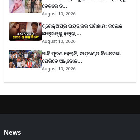
ବେକରେ ତ...
August 10, 2026
ବ୍ରେକ୍ଅପ୍‌ର ଭୟଙ୍କର ପରିଣାମ: କଲେଜ
ଛାତ୍ରୀଙ୍କୁ ହତ୍ୟା,...
August 10, 2026
ଦାବି ପୂରଣ ହେଲାନି, ଝାଡ଼ଖଣ୍ଡ ବିଧାନସଭା
ଘେରିବେ ଆନ୍ଦୋଳ...
August 10, 2026
News