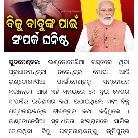
ଭୁବନେଶ୍ଵର:
ଇଣ୍ଡୋନେସିଆ ଗସ୍ତରେ ଥିବା
ପ୍ରଧାନମନ୍ତ୍ରୀ ନରେନ୍ଦ୍ର ମୋଦୀ ଆଜି
ଇଣ୍ଡୋନେସିଆ ପାର୍ଲାମେଣ୍ଟକୁ ସମ୍ବୋଧନ
କରିଛନ୍ତି। ଆଉ ଏହି ସମୟରେ ସେ ଦୁଇ ଦେଶର
ସଂପର୍କର ଇତିହାସର କଥା ଉଠାଇଥିଲେ ଏବଂ ବିଜୁ
ପଟ୍ଟନାୟକଙ୍କ ବୀରତ୍ବର କଥା କହିଥିଲେ ।
ଇଣ୍ଡୋନେସିଆ ସ୍ବାଧନତା ସଂଗ୍ରାମରେ ସାମିଲ
ହୋଇଥିବା ବିଜୁ ପଟ୍ଟନାୟକଙ୍କୁ ଭୂମିପୁତ୍ର