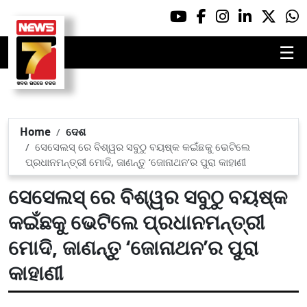
☰
Home
ଦେଶ
ସେସେଲସ୍ ରେ ବିଶ୍ୱର ସବୁଠୁ ବୟଷ୍କ କଇଁଛକୁ ଭେଟିଲେ
ପ୍ରଧାନମନ୍ତ୍ରୀ ମୋଦି, ଜାଣନ୍ତୁ ‘ଜୋନାଥନ’ର ପୁରା କାହାଣୀ
ସେସେଲସ୍ ରେ ବିଶ୍ୱର ସବୁଠୁ ବୟଷ୍କ
କଇଁଛକୁ ଭେଟିଲେ ପ୍ରଧାନମନ୍ତ୍ରୀ
ମୋଦି, ଜାଣନ୍ତୁ ‘ଜୋନାଥନ’ର ପୁରା
କାହାଣୀ