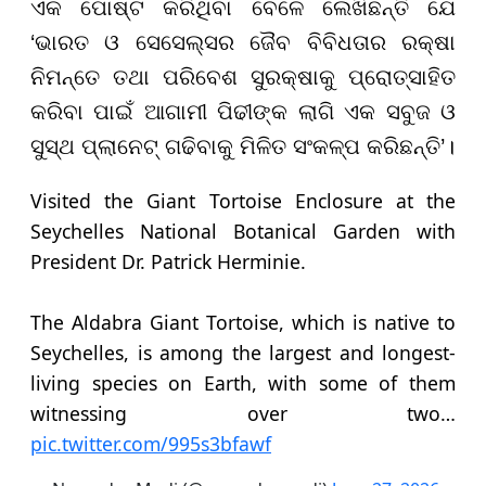
ଏକ ପୋଷ୍ଟ କରିଥିବା ବେଳେ ଲେଖିଛନ୍ତି ଯେ
‘ଭାରତ ଓ ସେସେଲ୍ସର ଜୈବ ବିବିଧତାର ରକ୍ଷା
ନିମନ୍ତେ ତଥା ପରିବେଶ ସୁରକ୍ଷାକୁ ପ୍ରୋତ୍ସାହିତ
କରିବା ପାଇଁ ଆଗାମୀ ପିଢୀଙ୍କ ଲାଗି ଏକ ସବୁଜ ଓ
ସୁସ୍ଥ ପ୍ଲାନେଟ୍ ଗଢିବାକୁ ମିଳିତ ସଂକଳ୍ପ କରିଛନ୍ତି’।
Visited the Giant Tortoise Enclosure at the
Seychelles National Botanical Garden with
President Dr. Patrick Herminie.
The Aldabra Giant Tortoise, which is native to
Seychelles, is among the largest and longest-
living species on Earth, with some of them
witnessing over two…
pic.twitter.com/995s3bfawf