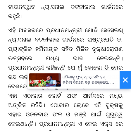
ଟାଉନସ୍ଥିତ ନ୍ୟାସନାଲ ବଟନୀକାଲ ଗାର୍ଡନରେ
ରହୁଛି।
ଏହି ଅବସରରେ ପ୍ରଧାନମନ୍ତ୍ରୀ ମୋଦି ସେସେଲସ୍
ନ୍ୟାସନାଲ ବଟନୀକାଲ ଗାର୍ଡନରେ ରାଷ୍ଟ୍ରପତି ଡ.
ପ୍ୟାଟ୍ରିକ ହର୍ମିନୀଙ୍କ ସହିତ ମିଳିତ ବୃକ୍ଷାରୋପଣ
ଉତ୍ସବରେ ମଧ୍ୟ ଭାଗ ନେଇଛନ୍ତି।
ପ୍ରଧାନମନ୍ତ୍ରୀ କହିଛନ୍ତି ଯେ ମୁଁ କୋକୋ ଡି ମେର
×
ଗଛ ଲଗାଇଛି, ଯାହା ସେସେଲସ୍ ର ଏକ ବିଶେଷତା।
ଓଡ଼ିଶାକୁ ଫୁଡ୍ ପ୍ରୋସେସିଂ ହବ୍
କରିବା ଦିଗରେ ବଡ଼ ପଦକ୍ଷେପ, ୪୨
ଦେଶରେ ଏହି ବୃକ୍ଷକୁ ବହୁତ ସମ୍ମାନ କରାଯାଏ ଓ
ହଜାରରୁ ଅଧିକ ନିଯୁକ୍ତି ସୁଯୋଗ
ଏହା ଏଠାକାର କୋର୍ଟ ଅଫ ଆର୍ମସରେ ମଧ୍ୟ
ଅଙ୍କିତ ରହିଛି। ଏଠାକାର ଲୋକେ ଏହି ବୃକ୍ଷକୁ
ଏହାର ଓଜନଦାର ଫଳ ଓ ମଞ୍ଜି ପାଇଁ ଗୁରୁତ୍ୱ
ଦେଇଥାନ୍ତି। ପ୍ରଧାନମନ୍ତ୍ରୀ ଏ ନେଇ ଏକ୍ସ ରେ