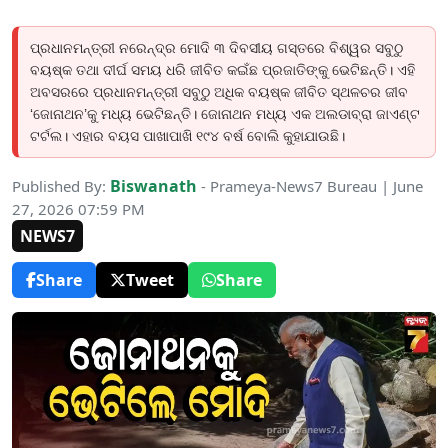
ପ୍ରଧାନମନ୍ତ୍ରୀ ନରେନ୍ଦ୍ର ମୋଦି ୩ ଦିବସୀୟ ଗସ୍ତରେ ବିଶ୍ୱର ସବୁଠୁ
ବୟଷ୍କ ତଥା ଦୀର୍ଘ ସମୟ ଧରି ଜୀବିତ କଇଁଛ ପ୍ରଜାତିଙ୍କୁ ଭେଟିଛନ୍ତି। ଏହି
ଅବସରରେ ପ୍ରଧାନମନ୍ତ୍ରୀ ସବୁଠୁ ଅଧିକ ବୟଷ୍କ ଜୀବିତ ସ୍ଥଳଚର ଜୀବ
‘ଜୋନାଥନ’କୁ ମଧ୍ୟ ଭେଟିଛନ୍ତି। ଜୋନାଥନ ମଧ୍ୟ ଏକ ଅଲଡାବ୍ରା ଜାଏଣ୍ଟ
ଟର୍ଟଲ। ଏହାର ବୟସ ପାଖାପାଖି ୧୯୪ ବର୍ଷ ବୋଲି କୁହାଯାଉଛି।
Biswanath
Published By:
- Prameya-News7 Bureau | June
27, 2026 07:59 PM
NEWS7
Share
Tweet
Share