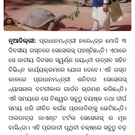
ନୂଆଦିଲ୍ଲୀ:
ପ୍ରଧାନମନ୍ତ୍ରୀ ନରେନ୍ଦ୍ର ମୋଦି ୩
ଦିବସୀୟ ଗସ୍ତରେ ସେସେଲସ୍ ପହଞ୍ଚିଛନ୍ତି। ଏଠାରେ
ସେ ଜାତୀୟ ଦିବସର ସ୍ୱର୍ଣ୍ଣ ଜୟନ୍ତୀ ଉତ୍ସବ ସହିତ
ବିଭିନ୍ନ କାର୍ଯ୍ୟକ୍ରମରେ ଯୋଗ ଦେବେ। ଏହି ଗସ୍ତ
କାଳରେ ପ୍ରଧାନମନ୍ତ୍ରୀ ଶନିବାର ସେସେଲସ୍
ନ୍ୟାସନାଲ ବଟନୀକାଲ ଗାର୍ଡନ ଭ୍ରମଣ କରିଛନ୍ତି।
ଏହି ସମୟରେ ସେ ବିଶ୍ୱର ସବୁଠୁ ବୟଷ୍କ ତଥା ଦୀର୍ଘ
ସମୟ ଧରି ଜୀବିତ
କଇଁଛ
ପ୍ରଜାତିଙ୍କୁ ଭେଟିଛନ୍ତି।
ଅଲଡାବ୍ରା ଜାଏଣ୍ଟ ଟର୍ଟଲ ସେସେଲସ୍ ର ମୂଳ
ବାସିନ୍ଦା। ଏହି ପ୍ରଜାତୀ ପୃଥିବୀ ବକ୍ଷରେ ସବୁଠୁ ବଡ଼