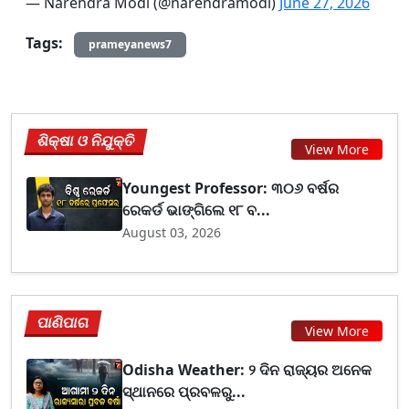
— Narendra Modi (@narendramodi)
June 27, 2026
Tags:
prameyanews7
ଶିକ୍ଷା ଓ ନିଯୁକ୍ତି
View More
Youngest Professor: ୩୦୬ ବର୍ଷର
ରେକର୍ଡ ଭାଙ୍ଗିଲେ ୧୮ ବ...
August 03, 2026
ପାଣିପାଗ
View More
Odisha Weather: ୨ ଦିନ ରାଜ୍ୟର ଅନେକ
ସ୍ଥାନରେ ପ୍ରବଳରୁ...