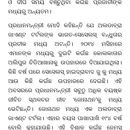
ଓ ଦୀର୍ଘ ସମୟ ବଞ୍ଚୁଥିବା
କଇଁଛ
ପ୍ରଜାତୀଙ୍କ
ମଧ୍ୟରୁ ଅନ୍ୟତମ।
ପ୍ରଧାନମନ୍ତ୍ରୀ ମୋଦି କହିଛନ୍ତି ଯେ ଅଲଡାବ୍ରା
ଜାଏଣ୍ଟ ଟର୍ଟଲଙ୍କ ଭାରତ-ସେସେଲସ୍ ବନ୍ଧୁତାର
ପ୍ରତୀକ ମଧ୍ୟ ଅଟନ୍ତି। ୨୦୧୪ ମସିହାରେ
ଏମାନଙ୍କ ମଧ୍ୟରୁ ଦୁଇଟି
କଇଁଛ
କୋଲକାତାର
ଅଲିପୁର ଚିଡିଆଖାନାକୁ ଉପହାରରେ ଦିଆଯାଇଥିଲା।
କିଛି ବର୍ଷ ପରେ ସେସେଲସ୍ ହାଇଦ୍ରାବାଦ ଜୁ କୁ ମଧ୍ୟ
ଆଉ କିଛି
କଇଁଛ
ଉପହାରରେ ଦେଇଛି। ଏହି
ଅବସରରେ ପ୍ରଧାନମନ୍ତ୍ରୀ ସବୁଠୁ ଅଧିକ ବୟଷ୍କ
ଜୀବିତ ସ୍ଥଳଚର ଜୀବ ‘ଜୋନାଥନ’କୁ ମଧ୍ୟ
ଭେଟିଛନ୍ତି। ଜୋନାଥନ ମଧ୍ୟ ଏକ ଅଲଡାବ୍ରା
ଜାଏଣ୍ଟ ଟର୍ଟଲ। ଏହାର ବୟସ ପାଖାପାଖି ୧୯୪ ବର୍ଷ
ବୋଲି କୁହାଯାଉଛି। ଏହି ବିଶାଳ
କଇଁଛ
ଜେମସ୍