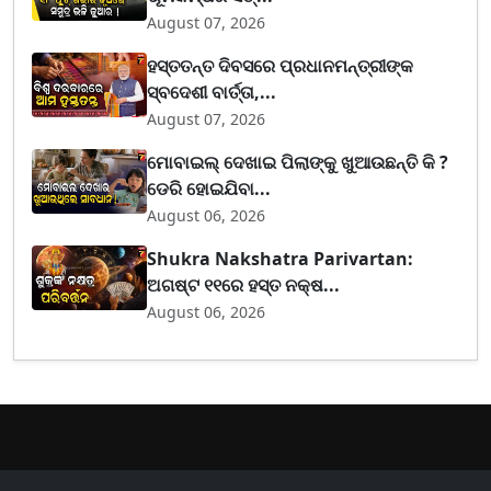
August 07, 2026
ହସ୍ତତନ୍ତ ଦିବସରେ ପ୍ରଧାନମନ୍ତ୍ରୀଙ୍କ
ସ୍ବଦେଶୀ ବାର୍ତ୍ତା,...
August 07, 2026
ମୋବାଇଲ୍ ଦେଖାଇ ପିଲାଙ୍କୁ ଖୁଆଉଛନ୍ତି କି ?
ଡେରି ହୋଇଯିବା...
August 06, 2026
Shukra Nakshatra Parivartan:
ଅଗଷ୍ଟ ୧୧ରେ ହସ୍ତ ନକ୍ଷ...
August 06, 2026