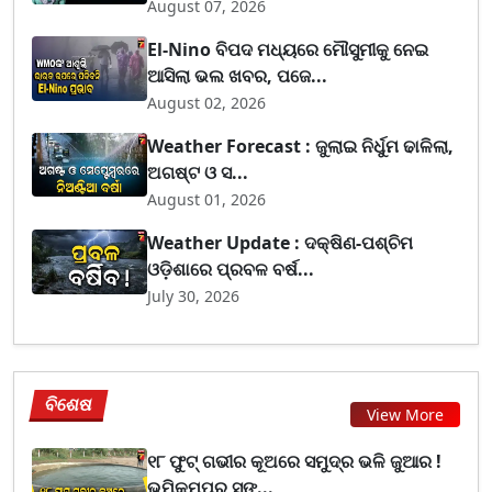
August 07, 2026
El-Nino ବିପଦ ମଧ୍ୟରେ ମୌସୁମୀକୁ ନେଇ
ଆସିଲା ଭଲ ଖବର, ପଜେ...
August 02, 2026
Weather Forecast : ଜୁଲାଇ ନିର୍ଧୁମ ଢାଳିଲା,
ଅଗଷ୍ଟ ଓ ସ...
August 01, 2026
Weather Update : ଦକ୍ଷିଣ-ପଶ୍ଚିମ
ଓଡ଼ିଶାରେ ପ୍ରବଳ ବର୍ଷ...
July 30, 2026
ବିଶେଷ
View More
୧୮ ଫୁଟ୍ ଗଭୀର କୂଅରେ ସମୁଦ୍ର ଭଳି ଜୁଆର !
ଭୂମିକମ୍ପର ସଙ୍...