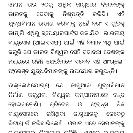
ଓମାନ ତାର ୨୦ରୁ ଅଧିକ ଜାଗୁଆର ବିମାନଙ୍କୁ
ଭାରତକୁ ଦେବାକୁ ନିଷ୍ପତ୍ତି କରିଛି। ଏହି
ଯୁଦ୍ଧବିମାନ ଉଡାଣ କରିବାକୁ ନୁହେଁ ବରଂ ଏ ଗୁଡିକୁ
ଭାଙ୍ଗି ଏଥିରୁ ସ୍ପେୟାରପାର୍ଟସ କଢାଯିବ। ଭାରତୀୟ
ବାୟୁସେନା (ଆଇଏଏଫ) ପାଇଁ ଏହି ବିମାନ ଏଥି ପାଇଁ
ଜରୁରି ଯେ ଭାରତ ବିଶ୍ୱର ସେହି ବଛାବଛା ଦେଶଙ୍କ
ମଧ୍ୟରେ ରହିଛି ଯେଉଁମାନେ ଏବେବି ଏହି ଆଂଗ୍ଲୋ-
ଫ୍ରେଞ୍ଚ ଯୁଦ୍ଧବିମାନଙ୍କୁ ଉପଯୋଗ କରୁଛନ୍ତି।
ଉଲ୍ଲେଖଯୋଗ୍ୟ ଯେ ଜାଗୁଆର ଯୁଦ୍ଧବିମାନ
ନିର୍ମାଣ କରୁଥିବା ବିଶ୍ୱର କମ୍ପାନୀମାନେ ବନ୍ଦ
ହୋଇଗଲେଣି। ବ୍ରିଟେନ ଓ ଫ୍ରାନ୍ସ ନିଜ
ବାୟୁସେନାରେ ରଖିଥିବା ଜାଗୁଆରକୁ କେବେଠୁ
ରିଟାୟାର୍ଡ କରିସାରିଲେଣି। ଓମାନ ଏବେ ସେମାନଙ୍କୁ
ବାୟୁସେନାରୁ ରିଟାୟାର କରିଛି। ଏଥିରେ ଭାରତୀୟ