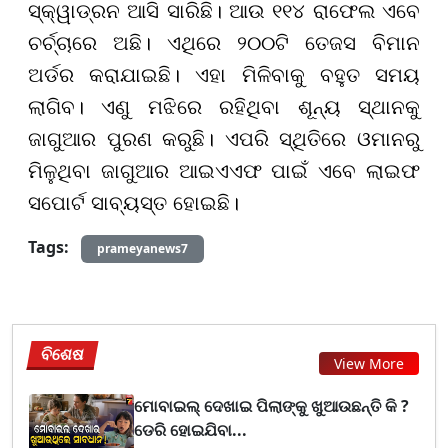
ସ୍କ୍ୱାଡ୍ରନ ଆସି ସାରିଛି। ଆଉ ୧୧୪ ରାଫେଲ ଏବେ
ଚର୍ଚ୍ଚାରେ ଅଛି। ଏଥିରେ ୨୦୦ଟି ତେଜସ ବିମାନ
ଅର୍ଡର କରାଯାଇଛି। ଏହା ମିଳିବାକୁ ବହୁତ ସମୟ
ଲାଗିବ। ଏଣୁ ମଝିରେ ରହିଥିବା ଶୂନ୍ୟ ସ୍ଥାନକୁ
ଜାଗୁଆର ପୁରଣ କରୁଛି। ଏପରି ସ୍ଥିତିରେ ଓମାନରୁ
ମିଳୁଥିବା ଜାଗୁଆର ଆଇଏଏଫ ପାଇଁ ଏବେ ଲାଇଫ
ସପୋର୍ଟ ସାବ୍ୟସ୍ତ ହୋଇଛି।
Tags:
prameyanews7
ବିଶେଷ
View More
ମୋବାଇଲ୍ ଦେଖାଇ ପିଲାଙ୍କୁ ଖୁଆଉଛନ୍ତି କି ?
ଡେରି ହୋଇଯିବା...