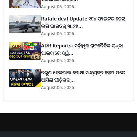
August 06, 2026
Rafale deal Update ୧୧୪ ଫାଇଟର ଜେଟ୍
ଲାଗି ଭାରତକୁ ୩.୨୫...
August 06, 2026
ADR Reports: ସର୍ବାଧିକ ରାଜନୈତିକ ଚାନ୍ଦା
ପାଇବାରେ ଦ୍ୱି...
August 06, 2026
ତରୁଣ ତେଜପାଲ ଦୋଷୀ ସାବ୍ୟସ୍ତ ହେବା ପରେ
ଆସିଲା ପୀଡ଼ିତାଙ୍...
August 06, 2026