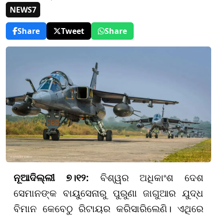
NEWS7
Share
Tweet
Share
ନୂଆଦିଲ୍ଲୀ ୭।୧୨:
ବିଶ୍ୱର ଅଧିକାଂଶ ଦେଶ
ସେମାନଙ୍କ ବାୟୁସେନାରୁ ପୁରୁଣା ଜାଗୁଆର ଯୁଦ୍ଧ
ବିମାନ କେବେଠୁ ରିଟାୟର କରିସାରିଲେଣି। ଏଥିରେ