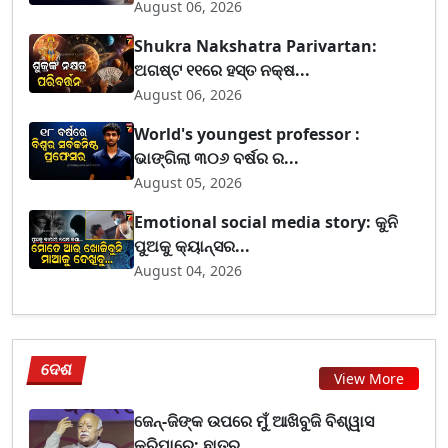
August 06, 2026
Shukra Nakshatra Parivartan:
ଅଗଷ୍ଟ ୧୧ରେ ହସ୍ତ ନକ୍ଷ...
August 06, 2026
World's youngest professor :
ଭାଙ୍ଗିଲା ୩୦୬ ବର୍ଷର ର...
August 05, 2026
Emotional social media story: କୁନି
ପୁଅକୁ କ୍ୟାନ୍ସର...
August 04, 2026
ଦେଶ
View More
ଜେନ୍-ଜିଙ୍କ ଉପରେ ମୁଁ ଆଖିବୁଜି ବିଶ୍ୱାସ
କରିପାରେ: ଛାତ୍ର...