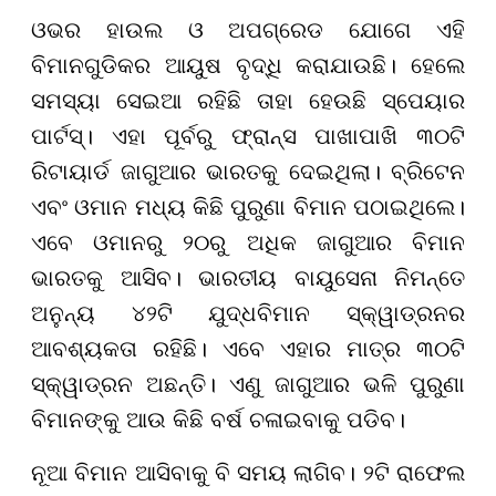
ଓଭର ହାଉଲ ଓ ଅପଗ୍ରେଡ ଯୋଗେ ଏହି
ବିମାନଗୁଡିକର ଆୟୁଷ ବୃଦ୍ଧି କରାଯାଉଛି। ହେଲେ
ସମସ୍ୟା ସେଇଆ ରହିଛି ତାହା ହେଉଛି ସ୍ପେୟାର
ପାର୍ଟସ୍। ଏହା ପୂର୍ବରୁ ଫ୍ରାନ୍ସ ପାଖାପାଖି ୩୦ଟି
ରିଟାୟାର୍ଡ ଜାଗୁଆର ଭାରତକୁ ଦେଇଥିଲା। ବ୍ରିଟେନ
ଏବଂ ଓମାନ ମଧ୍ୟ କିଛି ପୁରୁଣା ବିମାନ ପଠାଇଥିଲେ।
ଏବେ ଓମାନରୁ ୨୦ରୁ ଅଧିକ ଜାଗୁଆର ବିମାନ
ଭାରତକୁ ଆସିବ। ଭାରତୀୟ ବାୟୁସେନା ନିମନ୍ତେ
ଅନୁନ୍ୟ ୪୨ଟି ଯୁଦ୍ଧବିମାନ ସ୍କ୍ୱାଡ୍ରନର
ଆବଶ୍ୟକତା ରହିଛି। ଏବେ ଏହାର ମାତ୍ର ୩୦ଟି
ସ୍କ୍ୱାଡ୍ରନ ଅଛନ୍ତି। ଏଣୁ ଜାଗୁଆର ଭଳି ପୁରୁଣା
ବିମାନଙ୍କୁ ଆଉ କିଛି ବର୍ଷ ଚଳାଇବାକୁ ପଡିବ।
ନୂଆ ବିମାନ ଆସିବାକୁ ବି ସମୟ ଲାଗିବ। ୨ଟି ରାଫେଲ