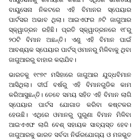
ବାୟୁସେନା ନିକଟରେ ଏହି ବିମାନର ସ୍ପେୟାର
ପାର୍ଟସର ଅଭାବ ଥିଲା। ଆଇଏଫର ୬ଟି ଜାଗୁଆର
ସ୍କ୍ୱାଡ୍ରନ ରହିଛି। ପ୍ରତି ସ୍କ୍ୱାଡ୍ରନରେ ୧୮ରୁ
୨୦ଟି ବିମାନ ଅଛନ୍ତି। ଏଣୁ ଏହି ବିମାନ ପାଇଁ
ଆବଶ୍ୟକ ସ୍ପେୟାର ପାର୍ଟସ୍ ଓମାନରୁ ମିଳିବାକୁ ଥିବା
ଜାଗୁଆରରୁ ବାହାର କରାଯିବ।
ଭାରତକୁ ୧୯୭୯ ମସିହାରେ ଜାଗୁଆର ଯୁଦ୍ଧବିମାନ
ଆସିଥିଲା। ଦୀର୍ଘ ବର୍ଷରୁ ଏହି ବିମାନଗୁଡିକ କାମ
କରିଆସୁଛନ୍ତି। ତେବେ ସମୟ ସହିତ ଏହି ବିମାନ ଲାଗି
ସ୍ପେୟାର ପାର୍ଟସ ଯୋଗାଡ କରିବା କଷ୍ଟକର
ହେଉଛି। ଏଥିରେ ଓମାନରୁ ପୁରୁଣା ବିମାନ ମିଳିବା
ଆଇଏଏଫ ଲାଗି ବେଶ୍ ସହାୟକ ସାବ୍ୟସ୍ତ ହେବ।
ଜାଗୁଆରକୁ ଭାରତ ସର୍ବଦା ନିର୍ଭରଯୋଗ୍ୟ ଓ ମଜଭୁତ