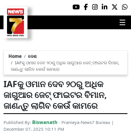
☰
Home
ଦେଶ
IAFକୁ ଓମାନ ଦେବ ୨୦ରୁ ଅଧିକ ଜାଗୁଆର ଜେଟ୍ ଫାଇଟର ବିମାନ,
ଜାଣନ୍ତୁ ଲାଗିବ କେଉଁ କାମରେ
IAFକୁ ଓମାନ ଦେବ ୨୦ରୁ ଅଧିକ
ଜାଗୁଆର ଜେଟ୍ ଫାଇଟର ବିମାନ,
ଜାଣନ୍ତୁ ଲାଗିବ କେଉଁ କାମରେ
Biswanath
Published By:
- Prameya-News7 Bureau |
December 07, 2025 10:11 PM