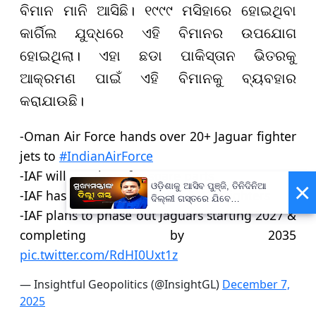
ବିମାନ ମାନି ଆସିଛି। ୧୯୯୯ ମସିହାରେ ହୋଇଥିବା
କାର୍ଗିଲ ଯୁଦ୍ଧରେ ଏହି ବିମାନର ଉପଯୋଗ
ହୋଇଥିଲା। ଏହା ଛଡା ପାକିସ୍ତାନ ଭିତରକୁ
ଆକ୍ରମଣ ପାଇଁ ଏହି ବିମାନକୁ ବ୍ୟବହାର
କରାଯାଉଛି।
-Oman Air Force hands over 20+ Jaguar fighter
jets to
#IndianAirForce
-IAF will use them for spare parts
×
ଓଡ଼ିଶାକୁ ଆସିବ ପୁଞ୍ଜି, ତିନିଦିନିଆ
-IAF has 6 Jaguar squadrons & 120 fighters
ଦିଲ୍ଲୀ ଗସ୍ତରେ ଯିବେ
ମୁଖ୍ୟମନ୍ତ୍ରୀ ମୋହନ ମାଝୀ
-IAF plans to phase out Jaguars starting 2027 &
completing by 2035
pic.twitter.com/RdHI0Uxt1z
— Insightful Geopolitics (@InsightGL)
December 7,
2025