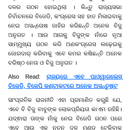
ଦଳର ଗଠନ ହୋଇଥିଲା । କିନ୍ତୁ ରାଜ୍ୟସଭା
ନିର୍ବାଚନରେ ବିଜେଡି, କଂଗ୍ରେସ ସହ ହାତ ମିଳାଇବାକୁ
ନେଇ ଅସନ୍ତୋଷ ଜାହିର କରିଛନ୍ତି ଅନେକ ବିଜୁ
ଅନୁଗତ । ଆଉ ଆଗକୁ ବିଜୁଙ୍କ ନାଁରେ ନୂଆ
ସାମ୍ମୁଖ୍ୟ ଗଠନ କରି ଅଣକଂଗ୍ରେସ ଲଢ଼େଇକୁ
ଜୋରଦାର୍ କରିବାକୁ ଏବେ କମର କଷିଛନ୍ତି ଅନେକ
ବରିଷ୍ଠ ନେତା ଓ ବିଜୁ ଅନୁଗତ ।
Also Read:
ରାଜ୍ୟରେ ଏବେ ପାଓ୍ୱାରଲେସ୍
ବିଜେଡି, ବିଜେପି କଣ୍ଟାକ୍ଟରେ ଅନେକ ଅସନ୍ତୁଷ୍ଟ
ସାଂପ୍ରତିକ ରାଜନୀତି ଏହା ପ୍ରମାଣିତ କରୁଛି ଯେ,
ଏବେ ବି ବିଜୁ ବାବୁଙ୍କ ଲୋକପ୍ରିୟତା କାଏମ ରହିଛି।
ଯଦ୍ଵାରା ତାଙ୍କ ନାଁକୁ ନେଇ ବିଜେଡି ଗଠନ ପରେ
ଏବେ ଆଉ ଏକ ନୂତନ ଦଳ ମୁଣ୍ଡ ଟେକିବାକୁ