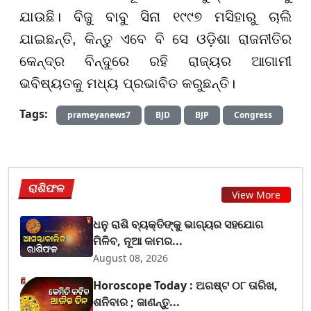
ଯାଉଛି। ବିଜୁ ବାବୁ ସିନା ୧୯୯୭ ମସିହାରୁ ଚାଲି
ଯାଇଛନ୍ତି, କିନ୍ତୁ ଏବେ ବି ସେ ଓଡ଼ିଶା ରାଜନୀତିର
କେନ୍ଦ୍ର ବିନ୍ଦୁରେ ରହି ରାଜ୍ୟର ଆଗାମୀ
ଭବିଷ୍ୟତକୁ ମଧ୍ୟ ପ୍ରଭାବିତ କରୁଛନ୍ତି।
Tags:
prameyanews7
BJD
BJP
Congress
ରାଶିଫଳ
View More
ଧନୁ ରାଶି ବ୍ୟକ୍ତିଙ୍କୁ ଭାଗ୍ୟର ସହଯୋଗ
ମିଳିବ, ନୂଆ କାମର...
August 08, 2026
Horoscope Today : ଅଗଷ୍ଟ ୦୮ ତାରିଖ,
ଶନିବାର ; ଜାଣନ୍ତୁ...