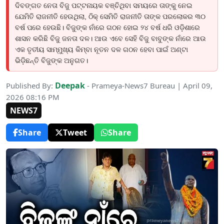
ଦିବଙ୍ଗତ ନେତା ବିଜୁ ପଟ୍ଟନାୟକ ବଞ୍ଚିଥିବା ସମୟରେ ତାଙ୍କୁ ନେଇ
ଯେମିତି ରାଜନୀତି ହେଉଥିଲା, ଠିକ୍ ସେମିତି ରାଜନୀତି ତାଙ୍କ ପରଲୋକର ୩୦
ବର୍ଷ ପରେ ହେଉଛି। ବିଜୁଙ୍କ ନାଁରେ ଗଠନ ହୋଇ ୨୪ ବର୍ଷ ଧରି ଓଡ଼ିଶାରେ
ଶାସନ କରିଛି ବିଜୁ ଜନତା ଦଳ। ଆଉ ଏବେ ସେହି ବିଜୁ ବାବୁଙ୍କ ନାଁରେ ଆଉ
ଏକ ତୃତୀୟ ସାମ୍ମୁଖ୍ୟ କିମ୍ବା ନୂତନ ଦଳ ଗଠନ ହେବା ପାଇଁ ଅଣ୍ଟା
ଭିଡ଼ିଛନ୍ତି ବିଜୁଙ୍କ ଅନୁଗତ।
Deepak
Published By:
- Prameya-News7 Bureau | April 09,
2026 08:16 PM
NEWS7
Share
Tweet
Share