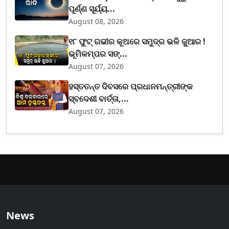
ପୂର୍ଣ୍ଣ ସୂର୍ଯ୍ୟ...
August 08, 2026
୧୮ ଫୁଟ୍ ଗଭୀର କୂଅରେ ସମୁଦ୍ର ଭଳି ଜୁଆର !
ଭୂମିକମ୍ପର ସଙ୍...
August 07, 2026
ହସ୍ତତନ୍ତ ଦିବସରେ ପ୍ରଧାନମନ୍ତ୍ରୀଙ୍କ
ସ୍ବଦେଶୀ ବାର୍ତ୍ତା,...
August 07, 2026
News