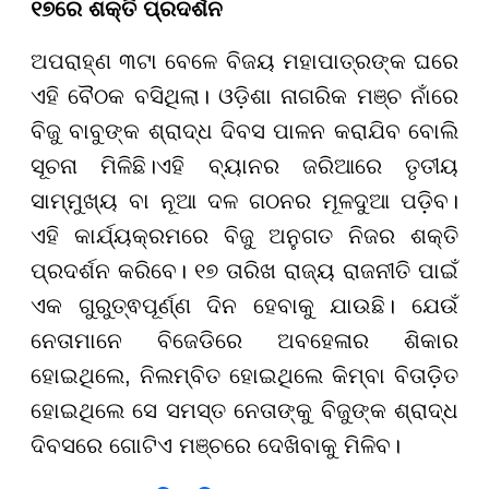
୧୭ରେ ଶକ୍ତି ପ୍ରଦର୍ଶନ
ଅପରାହ୍ଣ ୩ଟା ବେଳେ ବିଜୟ ମହାପାତ୍ରଙ୍କ ଘରେ
ଏହି ବୈଠକ ବସିଥିଲା। ଓଡ଼ିଶା ନାଗରିକ ମଞ୍ଚ ନାଁରେ
ବିଜୁ ବାବୁଙ୍କ ଶ୍ରାଦ୍ଧ ଦିବସ ପାଳନ କରାଯିବ ବୋଲି
ସୂଚନା ମିଳିଛି।ଏହି ବ୍ୟାନର ଜରିଆରେ ତୃତୀୟ
ସାମ୍ମୁଖ୍ୟ ବା ନୂଆ ଦଳ ଗଠନର ମୂଳଦୁଆ ପଡ଼ିବ।
ଏହି କାର୍ଯ୍ୟକ୍ରମରେ ବିଜୁ ଅନୁଗତ ନିଜର ଶକ୍ତି
ପ୍ରଦର୍ଶନ କରିବେ। ୧୭ ତାରିଖ ରାଜ୍ୟ ରାଜନୀତି ପାଇଁ
ଏକ ଗୁରୁତ୍ଵପୂର୍ଣ୍ଣ ଦିନ ହେବାକୁ ଯାଉଛି। ଯେଉଁ
ନେତାମାନେ ବିଜେଡିରେ ଅବହେଳାର ଶିକାର
ହୋଇଥିଲେ, ନିଲମ୍ବିତ ହୋଇଥିଲେ କିମ୍ବା ବିତାଡ଼ିତ
ହୋଇଥିଲେ ସେ ସମସ୍ତ ନେତାଙ୍କୁ ବିଜୁଙ୍କ ଶ୍ରାଦ୍ଧ
ଦିବସରେ ଗୋଟିଏ ମଞ୍ଚରେ ଦେଖିବାକୁ ମିଳିବ।