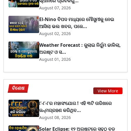
ସ୍ଥାନରେ ପ୍ରବଳରୁ...
August 07, 2026
El-Nino ବିପଦ ମଧ୍ୟରେ ମୌସୁମୀକୁ ନେଇ
ଆସିଲା ଭଲ ଖବର, ପଜେ...
August 02, 2026
Weather Forecast : ଜୁଲାଇ ନିର୍ଧୁମ ଢାଳିଲା,
ଅଗଷ୍ଟ ଓ ସ...
August 01, 2026
ବିଶେଷ
View More
୮-୮-୮ର ମହାସଂଯୋଗ ! ଏହି ୩ଟି ତାରିଖରେ
ଜନ୍ମଗ୍ରହଣ କରିଥିବ...
August 08, 2026
Solar Eclipse: ୧୨ ଅଗଷ୍ଟରେ ସବୁଠୁ ବଡ