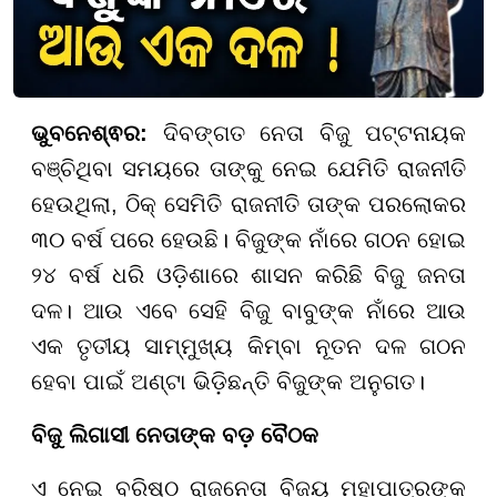
ଭୁବନେଶ୍ଵର:
ଦିବଙ୍ଗତ ନେତା ବିଜୁ ପଟ୍ଟନାୟକ
ବଞ୍ଚିଥିବା ସମୟରେ ତାଙ୍କୁ ନେଇ ଯେମିତି ରାଜନୀତି
ହେଉଥିଲା, ଠିକ୍ ସେମିତି ରାଜନୀତି ତାଙ୍କ ପରଲୋକର
୩୦ ବର୍ଷ ପରେ ହେଉଛି। ବିଜୁଙ୍କ ନାଁରେ ଗଠନ ହୋଇ
୨୪ ବର୍ଷ ଧରି ଓଡ଼ିଶାରେ ଶାସନ କରିଛି ବିଜୁ ଜନତା
ଦଳ। ଆଉ ଏବେ ସେହି ବିଜୁ ବାବୁଙ୍କ ନାଁରେ ଆଉ
ଏକ ତୃତୀୟ ସାମ୍ମୁଖ୍ୟ କିମ୍ବା ନୂତନ ଦଳ ଗଠନ
ହେବା ପାଇଁ ଅଣ୍ଟା ଭିଡ଼ିଛନ୍ତି ବିଜୁଙ୍କ ଅନୁଗତ।
ବିଜୁ ଲିଗାସୀ ନେତାଙ୍କ ବଡ଼ ବୈଠକ
ଏ ନେଇ ବରିଷ୍ଠ ରାଜନେତା ବିଜୟ ମହାପାତ୍ରଙ୍କ