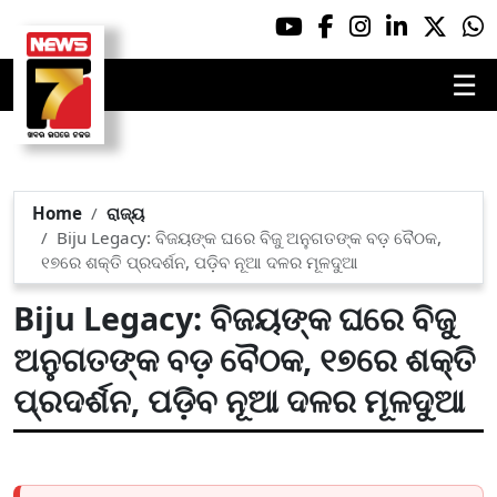
☰
Home
ରାଜ୍ୟ
Biju Legacy: ବିଜୟଙ୍କ ଘରେ ବିଜୁ ଅନୁଗତଙ୍କ ବଡ଼ ବୈଠକ,
୧୭ରେ ଶକ୍ତି ପ୍ରଦର୍ଶନ, ପଡ଼ିବ ନୂଆ ଦଳର ମୂଳଦୁଆ
Biju Legacy: ବିଜୟଙ୍କ ଘରେ ବିଜୁ
ଅନୁଗତଙ୍କ ବଡ଼ ବୈଠକ, ୧୭ରେ ଶକ୍ତି
ପ୍ରଦର୍ଶନ, ପଡ଼ିବ ନୂଆ ଦଳର ମୂଳଦୁଆ