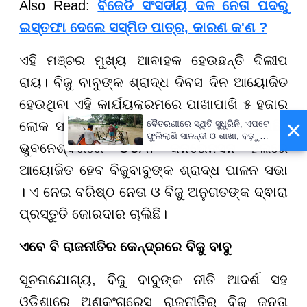
Also Read:
ବିଜେଡି ସଂସଦୀୟ ଦଳ ନେତା ପଦରୁ
ଇସ୍ତଫା ଦେଲେ ସସ୍ମିତ ପାତ୍ର, କାରଣ କ'ଣ ?
ଏହି ମଞ୍ଚର ମୁଖ୍ୟ ଆବାହକ ହେଉଛନ୍ତି ଦିଲୀପ
ରାୟ। ବିଜୁ ବାବୁଙ୍କ ଶ୍ରାଦ୍ଧ ଦିବସ ଦିନ ଆୟୋଜିତ
ହେଉଥିବା ଏହି କାର୍ଯ୍ୟକ୍ରମରେ ପାଖାପାଖି ୫ ହଜାର
×
ଲୋକ ସାମିଲ୍ ହେବେ ବୋଲି ଅନୁମାନ କରାଯାଉଛି।
ବୈତରଣୀରେ ସ୍ଥିତି ସୁଧୁରିନି, ଏପଟେ
ଫୁଲିଲାଣି ସାଳନ୍ଦୀ ଓ ଶାଖା, ବଢ଼ୁଛି
ଭୁବନେଶ୍ବରରେ OUAT କନଭେନସନ ହଲରେ
ବନ୍ୟା ଭୟ
ଆୟୋଜିତ ହେବ ବିଜୁବାବୁଙ୍କ ଶ୍ରାଦ୍ଧ ପାଳନ ସଭା
। ଏ ନେଇ ବରିଷ୍ଠ ନେତା ଓ ବିଜୁ ଅନୁଗତଙ୍କ ଦ୍ଵାରା
ପ୍ରସ୍ତୁତି ଜୋରଦାର ଚାଲିଛି।
ଏବେ ବି ରାଜନୀତିର କେନ୍ଦ୍ରରେ ବିଜୁ ବାବୁ
ସୂଚନାଯୋଗ୍ୟ, ବିଜୁ ବାବୁଙ୍କ ନୀତି ଆଦର୍ଶ ସହ
ଓଡ଼ିଶାରେ ଅଣକଂଗ୍ରେସ ରାଜନୀତିରୁ ବିଜୁ ଜନତା