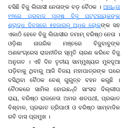
ବସିଛି ବିଜୁ ଲିଗାସୀ ନେତାଙ୍କ ବଡ଼ ବୈଠକ ।
ଆସନ୍ତା
୧୭ରେ ପ୍ରବାଦ ପୁରୁଷ ବିଜୁ ପଟ୍ଟନାୟକଙ୍କ
ଶ୍ରାଦ୍ଧ ଦିବସରେ ୫ହଜାରରୁ ଅଧିକ ଲୋକ
ଙ୍କ ସହ
ଏକାଠି ହେବେ ବିଜୁ ଲିଗାସୀର ତମାମ୍ ବରିଷ୍ଠ ନେତା ।
ଓଡ଼ିଶା ନାଗରିକ ମଞ୍ଚରେ ବିଜୁବାବୁଙ୍କ
ଅଣକଂଗ୍ରେସ ରାଜନୀତିର ସ୍ମୃତି ଚାରଣ କରିବେ ବିଜୁ
ଅନୁଗତ । ଏହି ଦିନ ତୃତୀୟ ସାମ୍ମୁଖ୍ୟର ମୁଳଦୂଆ
ପଡ଼ିବାକୁ ଥିବାରୁ ଆଜି ବିଜୟ ମହାପାତ୍ରଙ୍କ ଘରେ
ବସିଥିବା ବୈଠକ ବେଶ୍ ଗୁରୁତ୍ବ ବହନ କରୁଛି ।
ବୈଠକରେ ସାମିଲ ହୋଇଛନ୍ତି ସାଂସଦ ଦିଲ୍ଲୀପ
ରାୟ, ବରିଷ୍ଠ ରାଜନେତା ଅମର ଶତପଥୀ, ପ୍ରଭାତ
ବିଶ୍ବାଳ, ପ୍ରଭାତ ତ୍ରିପାଠୀ ଓ ବରିଷ୍ଠ ସାମ୍ବାଦିକ
ରବି ଦାସ ପ୍ରମୁଖ ।