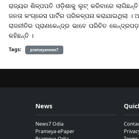
ରାଜ୍ୟର ଶିଳ୍ପପତି ଓଡ଼ିଶାକୁ ଲୁଟ୍ କରିବାରେ ଲାଗିଛନ୍ତି 
ଜନତା କଂଗ୍ରେସ ପାର୍ଟିର ପରିକଳ୍ପନା କରାଯାଇଥିଲା ।
ରାଜନୀତିର ପ୍ରାଣକେନ୍ଦ୍ର ଭାବେ ପରିଚିତ କେନ୍ଦ୍ରପଡ଼
କହିଛନ୍ତି ।
Tags:
prameyanews7
News
Quic
News7 Odia
Conta
Prameya-ePaper
Privac
Prameya-Odia
Terms