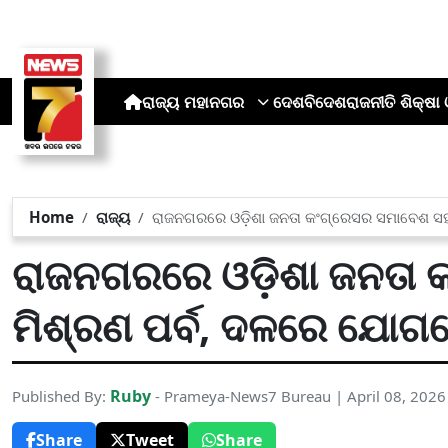
ରାଜ୍ୟ
ମହାନଗର
ଦେଶ
ବିଦେଶ
ରାଜନୀତି
ଶିକ୍ଷା 
Home
ରାଜ୍ୟ
ରାଜନଗରରେ ଓଡ଼ିଶା ଜନତା କଂଗ୍ରେସର ସମାବେଶ ସହ
ରାଜନଗରରେ ଓଡ଼ିଶା ଜନତା 
ମିଶ୍ରଣ ପର୍ବ, ଦଳରେ ଯୋଗ
Ruby
Published By:
- Prameya-News7 Bureau | April 08, 202
Share
Tweet
Share