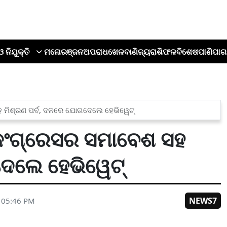
ଓ ନିଯୁକ୍ତି
ମନୋରଞ୍ଜନ
ଅପରାଧ
ଖେଳ
ବାଣିଜ୍ୟ
ରାଶିଫଳ
ବିଶେଷ
ପାଣିପାଗ
 ମିଶ୍ରଣ ପର୍ବ, ଦଳରେ ଯୋଗଦେଲେ ହେଭିୱେଟ୍
କଂଗ୍ରେସର ସମାବେଶ ସହ
ଦେଲେ ହେଭିୱେଟ୍
NEWS7
6 05:46 PM