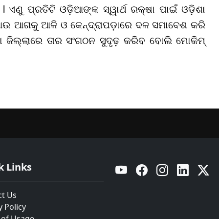
l ଏଣୁ ପ୍ରତିଟି ଓଡ଼ିଆଙ୍କ ସ୍ୱାର୍ଥ ରକ୍ଷା ପାଇଁ ଓଡ଼ିଶା
 ଆଉ ଆଗକୁ ଆଳି ଓ କେନ୍ଦ୍ରାପଡ଼ାରେ ଦଳ ସମାବେଶ କରି
ା ଜିଲ୍ଲାରେ ତାର ସଂଗଠନ ସୁଦୃଢ଼ କରିବ ବୋଲି ମୋକିମ୍
k Links
YouTube
Facebook
Instagram
Linkedin
Twitt
ct Us
y Policy
 of Usage