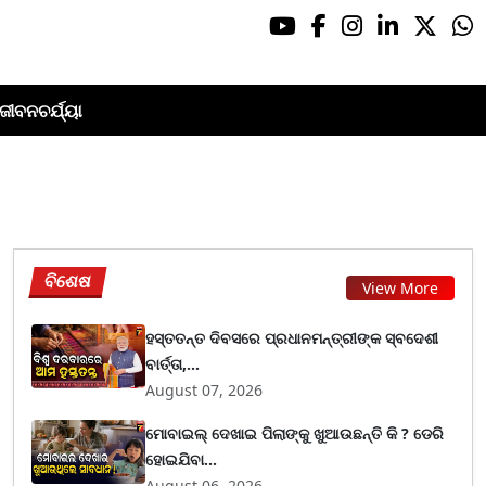
ଜୀବନଚର୍ଯ୍ୟା
ବିଶେଷ
View More
ହସ୍ତତନ୍ତ ଦିବସରେ ପ୍ରଧାନମନ୍ତ୍ରୀଙ୍କ ସ୍ବଦେଶୀ
ବାର୍ତ୍ତା,...
August 07, 2026
ମୋବାଇଲ୍ ଦେଖାଇ ପିଲାଙ୍କୁ ଖୁଆଉଛନ୍ତି କି ? ଡେରି
ହୋଇଯିବା...
August 06, 2026