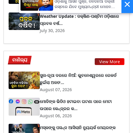
×
ଓଡ଼ିଶାକୁ ଆସିବ ପୁଞ୍ଜି, ତିନିଦିନିଆ ଦିଲ୍ଲୀ
August 01, 2026
ଗସ୍ତରେ ଯିବେ ମୁଖ୍ୟମନ୍ତ୍ରୀ ମୋହନ
ମାଝୀ
Weather Update : ଦକ୍ଷିଣ-ପଶ୍ଚିମ ଓଡ଼ିଶାରେ
ପ୍ରବଳ ବର୍ଷ...
July 30, 2026
ବାଣିଜ୍ୟ
View More
ସୁନା-ରୂପା ଦରରେ ନିଆଁ: ଭୁବନେଶ୍ୱରରେ ରେକର୍ଡ
ଛୁଇଁଲା ଅଳଙ...
August 07, 2026
ମୋଦିଙ୍କ ଭିଡିଓ ହଟାଇବା ଘଟଣା ପରେ ମେଟା
ଉପରେ କେନ୍ଦ୍ରର କ...
August 06, 2026
ମସ୍କଙ୍କୁ ପସନ୍ଦ ଆସିଲାନି ନ୍ୟୁୟର୍କ ମେୟରଙ୍କ