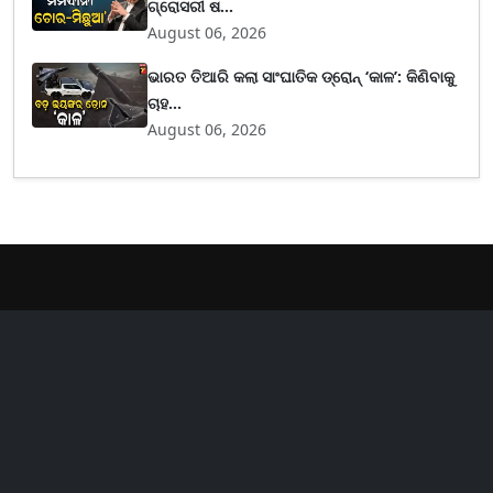
ଗ୍ରୋସରୀ ଷ...
August 06, 2026
ଭାରତ ତିଆରି କଲା ସାଂଘାତିକ ଡ୍ରୋନ୍ ‘କାଳ’: କିଣିବାକୁ
ଚାହ...
August 06, 2026
er