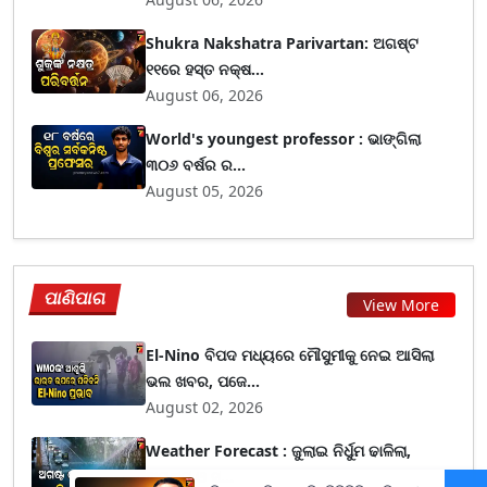
Shukra Nakshatra Parivartan: ଅଗଷ୍ଟ
୧୧ରେ ହସ୍ତ ନକ୍ଷ...
August 06, 2026
World's youngest professor : ଭାଙ୍ଗିଲା
୩୦୬ ବର୍ଷର ର...
August 05, 2026
ପାଣିପାଗ
View More
El-Nino ବିପଦ ମଧ୍ୟରେ ମୌସୁମୀକୁ ନେଇ ଆସିଲା
ଭଲ ଖବର, ପଜେ...
August 02, 2026
Weather Forecast : ଜୁଲାଇ ନିର୍ଧୁମ ଢାଳିଲା,
ଅଗଷ୍ଟ ଓ ସ...