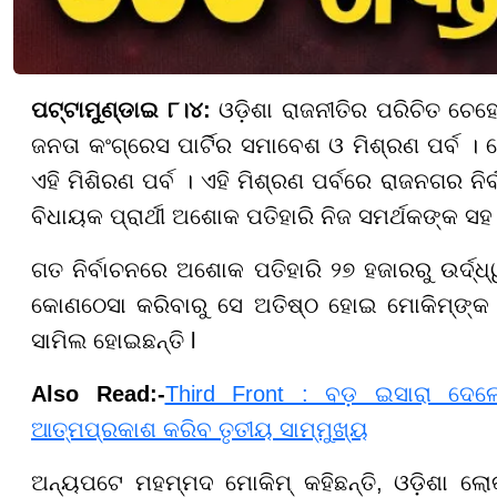
ପଟ୍ଟାମୁଣ୍ଡାଇ ୮।୪:
ଓଡ଼ିଶା ରାଜନୀତିର ପରିଚିତ ଚେ
ଜନତା କଂଗ୍ରେସ ପାର୍ଟିର ସମାବେଶ ଓ ମିଶ୍ରଣ ପର୍ବ ।
ଏହି ମିଶିରଣ ପର୍ବ । ଏହି ମିଶ୍ରଣ ପର୍ବରେ ରାଜନଗର ନ
ବିଧାୟକ ପ୍ରାର୍ଥୀ ଅଶୋକ ପତିହାରି ନିଜ ସମର୍ଥକଙ୍କ ସ
ଗତ ନିର୍ବାଚନରେ ଅଶୋକ ପତିହାରି ୨୭ ହଜାରରୁ ଉର୍ଦ୍ଧ
କୋଣଠେସା କରିବାରୁ ସେ ଅତିଷ୍ଠ ହୋଇ ମୋକିମ୍ଙ୍କ 
ସାମିଲ ହୋଇଛନ୍ତି l
Also Read:-
Third Front : ବଡ଼ ଇସାରା ଦେ
ଆତ୍ମପ୍ରକାଶ କରିବ ତୃତୀୟ ସାମ୍ମୁଖ୍ୟ
ଅନ୍ୟପଟେ ମହମ୍ମଦ ମୋକିମ୍ କହିଛନ୍ତି, ଓଡ଼ିଶା ଲୋ