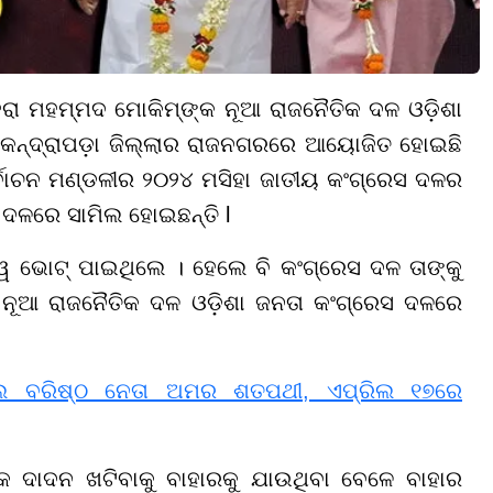
ହେରା ମହମ୍ମଦ ମୋକିମ୍ଙ୍କ ନୂଆ ରାଜନୈତିକ ଦଳ ଓଡ଼ିଶା
 କେନ୍ଦ୍ରାପଡ଼ା ଜିଲ୍ଲାର ରାଜନଗରରେ ଆୟୋଜିତ ହୋଇଛି
ିର୍ବାଚନ ମଣ୍ଡଳୀର ୨୦୨୪ ମସିହା ଜାତୀୟ କଂଗ୍ରେସ ଦଳର
ହ ଦଳରେ ସାମିଲ ହୋଇଛନ୍ତି l
୍ୱ ଭୋଟ୍ ପାଇଥିଲେ । ହେଲେ ବି କଂଗ୍ରେସ ଦଳ ତାଙ୍କୁ
ନୂଆ ରାଜନୈତିକ ଦଳ ଓଡ଼ିଶା ଜନତା କଂଗ୍ରେସ ଦଳରେ
ଲେ ବରିଷ୍ଠ ନେତା ଅମର ଶତପଥୀ, ଏପ୍ରିଲ ୧୭ରେ
କ ଦାଦନ ଖଟିବାକୁ ବାହାରକୁ ଯାଉଥିବା ବେଳେ ବାହାର