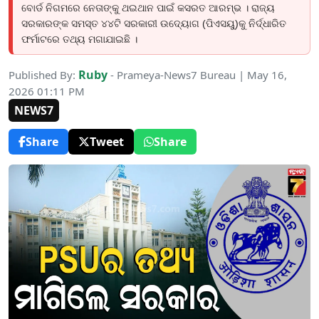
ବୋର୍ଡ ନିଗମରେ ନେତାଙ୍କୁ ଥଇଥାନ ପାଇଁ କସରତ ଆରମ୍ଭ । ରାଜ୍ୟ
ସରକାରଙ୍କ ସମସ୍ତ ୪୪ଟି ସରକାରୀ ଉଦ୍ୟୋଗ (ପିଏସୟୁ)କୁ ନିର୍ଦ୍ଧାରିତ
ଫର୍ମାଟରେ ତଥ୍ୟ ମଗାଯାଇଛି ।
Ruby
Published By:
- Prameya-News7 Bureau | May 16,
2026 01:11 PM
NEWS7
Share
Tweet
Share