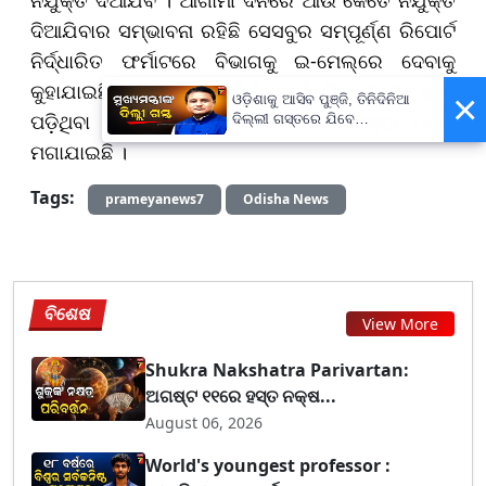
ଦିଆଯିବାର ସମ୍ଭାବନା ରହିଛି ସେସବୁର ସମ୍ପୂର୍ଣ୍ଣ ରିପୋର୍ଟ
ନିର୍ଦ୍ଧାରିତ ଫର୍ମାଟରେ ବିଭାଗକୁ ଇ-ମେଲ୍‌ରେ ଦେବାକୁ
କୁହାଯାଇଛି । କେବଳ ସେତିକି ନୁହେଁ ପିଏସୟୁରେ ଖାଲି
×
ଓଡ଼ିଶାକୁ ଆସିବ ପୁଞ୍ଜି, ତିନିଦିନିଆ
ପଡ଼ିଥିବା ପଦବୀ ଓ ମୋଟ୍ କର୍ମଚାରୀଙ୍କ ସଂଖ୍ୟା ମଧ୍ୟ
ଦିଲ୍ଲୀ ଗସ୍ତରେ ଯିବେ
ମୁଖ୍ୟମନ୍ତ୍ରୀ ମୋହନ ମାଝୀ
ମଗାଯାଇଛି ।
Tags:
prameyanews7
Odisha News
ବିଶେଷ
View More
Shukra Nakshatra Parivartan:
ଅଗଷ୍ଟ ୧୧ରେ ହସ୍ତ ନକ୍ଷ...
August 06, 2026
World's youngest professor :