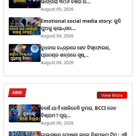
ଭାଙ୍ଗିଲା ୩୦୬ ବର୍ଷର ର...
August 05, 2026
Emotional social media story: କୁନି
ପୁଅକୁ କ୍ୟାନ୍ସର...
August 04, 2026
ବୁଧବାର ଚନ୍ଦ୍ରରେ ହେବ ବିସ୍ଫୋରଣ,
ପ୍ରଚଣ୍ଡ ଶବ୍ଦରେ ସୃଷ୍...
August 04, 2026
ଖେଳ
View More
ବର୍ଷେ ଯାଏଁ ଖେଳିବେନି ବୁମରା, BCCI ଦେବ
ବିଶ୍ରାମ ! ପୂର୍...
August 06, 2026
ଗାଭାସ୍କର ଘୋଷଣା କଲେ ବିଶ୍ୱକପ୍ ଟିମ୍ : ଏହି