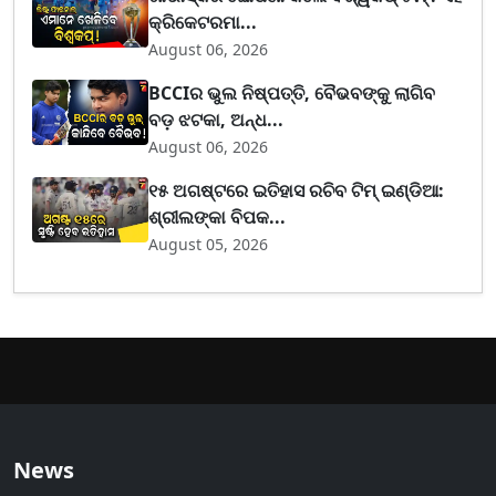
କ୍ରିକେଟରମା...
August 06, 2026
BCCIର ଭୁଲ ନିଷ୍ପତ୍ତି, ବୈଭବଙ୍କୁ ଲାଗିବ
ବଡ଼ ଝଟକା, ଅନ୍ଧ...
August 06, 2026
୧୫ ଅଗଷ୍ଟରେ ଇତିହାସ ରଚିବ ଟିମ୍ ଇଣ୍ଡିଆ:
ଶ୍ରୀଲଙ୍କା ବିପକ...
August 05, 2026
News