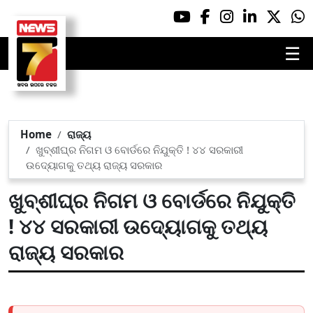
☰
Home
ରାଜ୍ୟ
ଖୁବ୍‌ଶୀଘ୍ର ନିଗମ ଓ ବୋର୍ଡରେ ନିଯୁକ୍ତି ! ୪୪ ସରକାରୀ
ଉଦ୍ୟୋଗକୁ ତଥ୍ୟ ରାଜ୍ୟ ସରକାର
ଖୁବ୍‌ଶୀଘ୍ର ନିଗମ ଓ ବୋର୍ଡରେ ନିଯୁକ୍ତି
! ୪୪ ସରକାରୀ ଉଦ୍ୟୋଗକୁ ତଥ୍ୟ
ରାଜ୍ୟ ସରକାର