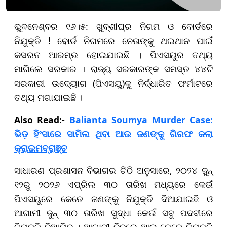
ଭୁବନେଶ୍ବର ୧୬।୫: ଖୁବ୍‌ଶୀଘ୍ର ନିଗମ ଓ ବୋର୍ଡରେ
ନିଯୁକ୍ତି ! ବୋର୍ଡ ନିଗମରେ ନେତାଙ୍କୁ ଥଇଥାନ ପାଇଁ
କସରତ ଆରମ୍ଭ ହୋଇଯାଇଛି । ପିଏସୟୁର ତଥ୍ୟ
ମାଗିଲେ ସରକାର । ରାଜ୍ୟ ସରକାରଙ୍କ ସମସ୍ତ ୪୪ଟି
ସରକାରୀ ଉଦ୍ୟୋଗ (ପିଏସୟୁ)କୁ ନିର୍ଦ୍ଧାରିତ ଫର୍ମାଟରେ
ତଥ୍ୟ ମଗାଯାଇଛି ।
​​​​​​​Also Read:-
Balianta Soumya Murder Case:
ଭିଡ଼ ହିଂସାରେ ସାମିଲ ଥିବା ଆଉ ଜଣଙ୍କୁ ଗିରଫ କଲା
କ୍ରାଇମବ୍ରାଞ୍ଚ
ସାଧାରଣ ପ୍ରଶାସନ ବିଭାଗର ଚିଠି ଅନୁସାରେ, ୨୦୨୪ ଜୁନ୍
୧୨ରୁ ୨୦୨୬ ଏପ୍ରିଲ ୩୦ ତାରିଖ ମଧ୍ୟରେ କେଉଁ
ପିଏସୟୁରେ କେତେ ଜଣଙ୍କୁ ନିଯୁକ୍ତି ଦିଆଯାଇଛି ଓ
ଆଗାମୀ ଜୁନ୍ ୩୦ ତାରିଖ ସୁଦ୍ଧା କେଉଁ ସବୁ ପଦବୀରେ
ନିଯୁକ୍ତି ଦିଆଯିବ । ଆଗାମୀ ଦିନରେ ଆଉ କେତେ ନିଯୁକ୍ତି