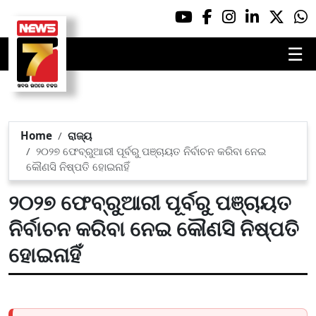
☰
Home
ରାଜ୍ୟ
୨୦୨୭ ଫେବ୍ରୁଆରୀ ପୂର୍ବରୁ ପଞ୍ଚାୟତ ନିର୍ବାଚନ କରିବା ନେଇ
କୌଣସି ନିଷ୍ପତି ହୋଇନାହିଁ
୨୦୨୭ ଫେବ୍ରୁଆରୀ ପୂର୍ବରୁ ପଞ୍ଚାୟତ
ନିର୍ବାଚନ କରିବା ନେଇ କୌଣସି ନିଷ୍ପତି
ହୋଇନାହିଁ