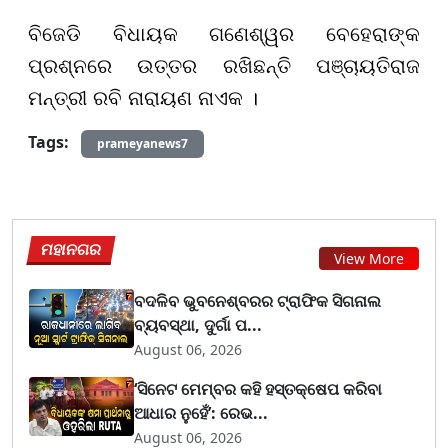
ବିଜେଡି ବିଧାୟକ ଗଣେଶ୍ୱର ବେହେରାଙ୍କ
ପ୍ରଶ୍ନରେ ଉତ୍ତର ରଖିଛନ୍ତି ପଞ୍ଚାୟତିରାଜ
ମନ୍ତ୍ରୀ ରବି ନାରାୟଣ ନାଏକ ।
Tags:
prameyanews7
ମହାନଗର
View More
ବଦଳିବ ଭୁବନେଶ୍ବରର ଟ୍ରାଫିକ ସିଗନାଲ
ବ୍ୟବସ୍ଥା, ଦୁର୍ଗା ପ...
August 06, 2026
‘ସିନେଟ ମେମ୍ବର କହି ହସ୍ତକ୍ଷେପ କରିବା
ଆଧାର ନୁହେଁ’: ରେଭ...
August 06, 2026