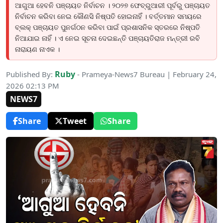
ଆଗୁଆ ହେବନି ପଞ୍ଚାୟତ ନିର୍ବାଚନ । ୨୦୨୭ ଫେବ୍ରୁଆରୀ ପୂର୍ବରୁ ପଞ୍ଚାୟତ
ନିର୍ବାଚନ କରିବା ନେଇ କୌଣସି ନିଷ୍ପତି ହୋଇନାହିଁ । ବର୍ତ୍ତମାନ ସମୟରେ
ବ୍ଲକ୍ ପଞ୍ଚାୟତ ପୁନର୍ଗଠନ କରିବା ପାଇଁ ପ୍ରଶାସନିକ ସ୍ତରରେ ନିଷ୍ପତି
ନିଆଯାଇ ନାହିଁ । ଏ ନେଇ ସୂଚନା ଦେଇଛନ୍ତି ପଞ୍ଚାୟତିରାଜ ମନ୍ତ୍ରୀ ରବି
ନାରାୟଣ ନାଏକ ।
Ruby
Published By:
- Prameya-News7 Bureau | February 24,
2026 02:13 PM
NEWS7
Share
Tweet
Share