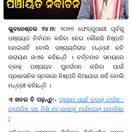
ଭୁବନେଶ୍ବର ୨୪।୨:
୨୦୨୭ ଫେବ୍ରୁଆରୀ ପୂର୍ବରୁ
ପଞ୍ଚାୟତ ନିର୍ବାଚନ କରିବା ନେଇ କୌଣସି ନିଷ୍ପତି
ହୋଇନାହିଁ ବୋଲି ପଞ୍ଚାୟତିରାଜ ମନ୍ତ୍ରୀ ରବି
ନାରାୟଣ ନାଏକ କହିଛନ୍ତି । ବର୍ତ୍ତମାନ ସମୟରେ
ବ୍ଲକ୍ ପଞ୍ଚାୟତ ପୁନର୍ଗଠନ କରିବା ପାଇଁ
ପ୍ରଶାସନିକ ସ୍ତରରେ ନିଷ୍ପତି ନିଆଯାଇ ନାହିଁ ବୋଲି
ମନ୍ତ୍ରୀ କହିଛନ୍ତି ।
ଏ ଖବର ବି ପଢ଼ନ୍ତୁ:-
ପ୍ରେମ ପାଇଁ ଡବଲ୍ ମର୍ଡର :
ପ୍ରେମିକ ସହ ମିଶି ମା’-ଭାଇକୁ ମାରିଦେଲା ନାବାଳିକା
!