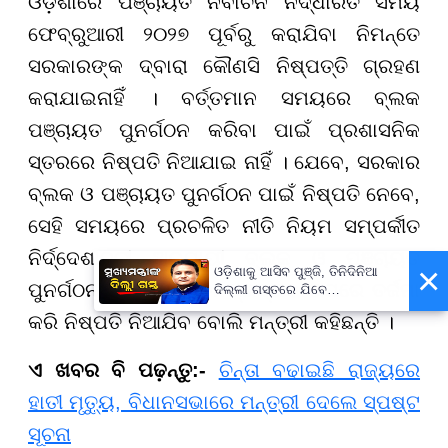
ଓଡ଼ିଶାରେ ପଞ୍ଚାୟତ ନିର୍ବାଚନ ନିର୍ଦ୍ଧାରିତ ସମୟ
ଫେବ୍ରୁଆରୀ ୨୦୨୭ ପୂର୍ବରୁ କରାଯିବା ନିମନ୍ତେ
ସରକାରଙ୍କ ଦ୍ବାରା କୌଣସି ନିଷ୍ପତ୍ତି ଗ୍ରହଣ
କରାଯାଇନାହିଁ । ବର୍ତ୍ତମାନ ସମୟରେ ବ୍ଲକ
ପଞ୍ଚାୟତ ପୁନର୍ଗଠନ କରିବା ପାଇଁ ପ୍ରଶାସନିକ
ସ୍ତରରେ ନିଷ୍ପତି ନିଆଯାଇ ନାହିଁ । ଯେବେ, ସରକାର
ବ୍ଲକ ଓ ପଞ୍ଚାୟତ ପୁନର୍ଗଠନ ପାଇଁ ନିଷ୍ପତି ନେବେ,
ସେହି ସମୟରେ ପ୍ରଚଳିତ ନୀତି ନିୟମ ସମ୍ପର୍କୀତ
ନିର୍ଦ୍ଦେଶାବଳୀ ଅନୁଯାୟୀ ବ୍ଲକ ଓ ପଞ୍ଚାୟତ
×
ଓଡ଼ିଶାକୁ ଆସିବ ପୁଞ୍ଜି, ତିନିଦିନିଆ
ପୁନର୍ଗଠନ ପାଇଁ ଆସିଥିବା ପ୍ରସ୍ତାବ ଉପରେ ତର୍ଜମା
ଦିଲ୍ଲୀ ଗସ୍ତରେ ଯିବେ
ମୁଖ୍ୟମନ୍ତ୍ରୀ ମୋହନ ମାଝୀ
କରି ନିଷ୍ପତି ନିଆଯିବ ବୋଲି ମନ୍ତ୍ରୀ କହିଛନ୍ତି ।
ଏ ଖବର ବି ପଢ଼ନ୍ତୁ:-
ଚିନ୍ତା ବଢାଇଛି ରାଜ୍ୟରେ
ହାତୀ ମୃତ୍ୟୁ, ବିଧାନସଭାରେ ମନ୍ତ୍ରୀ ଦେଲେ ସ୍ପଷ୍ଟ
ସୂଚନା