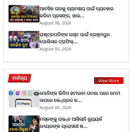
ଆବସିକ ଘରକୁ ବ୍ୟବସାୟ ପାଇଁ ବ୍ୟବହାର
କରିବା ପ୍ରସଙ୍ଗ, ହାଉ...
August 06, 2026
ରାଷ୍ଟ୍ରପତିଙ୍କ ଗସ୍ତ ପାଇଁ ବ୍ରହ୍ମପୁର
ପୋଲିସର ଟ୍ରାଫିକ୍...
August 02, 2026
ବାଣିଜ୍ୟ
View More
ମୋଦିଙ୍କ ଭିଡିଓ ହଟାଇବା ଘଟଣା ପରେ ମେଟା
ଉପରେ କେନ୍ଦ୍ରର କ...
August 06, 2026
ମସ୍କଙ୍କୁ ପସନ୍ଦ ଆସିଲାନି ନ୍ୟୁୟର୍କ
ମେୟରଙ୍କ ଗ୍ରୋସରୀ ଷ...