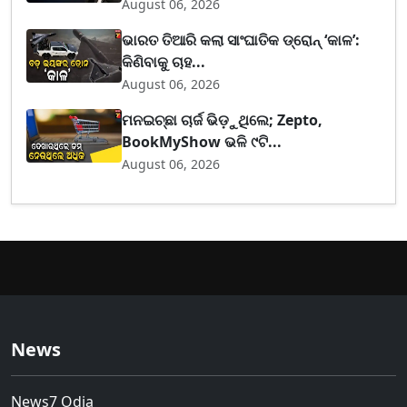
August 06, 2026
ଭାରତ ତିଆରି କଲା ସାଂଘାତିକ ଡ୍ରୋନ୍ ‘କାଳ’:
କିଣିବାକୁ ଚାହ...
August 06, 2026
ମନଇଚ୍ଛା ଚାର୍ଜ ଭିଡ଼ୁଥିଲେ; Zepto,
BookMyShow ଭଳି ୯ଟି...
August 06, 2026
News
News7 Odia