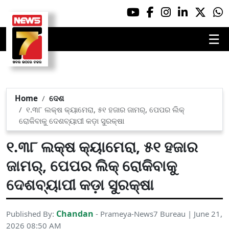
☰
Home
ଦେଶ
୧.୩୮ ଲକ୍ଷ କ୍ୟାମେରା, ୫୧ ହଜାର ଜାମର୍‌, ପେପର ଲିକ୍
ରୋକିବାକୁ ଦେଶବ୍ୟାପୀ କଡ଼ା ସୁରକ୍ଷା
୧.୩୮ ଲକ୍ଷ କ୍ୟାମେରା, ୫୧ ହଜାର
ଜାମର୍‌, ପେପର ଲିକ୍ ରୋକିବାକୁ
ଦେଶବ୍ୟାପୀ କଡ଼ା ସୁରକ୍ଷା
Chandan
Published By:
- Prameya-News7 Bureau | June 21,
2026 08:50 AM