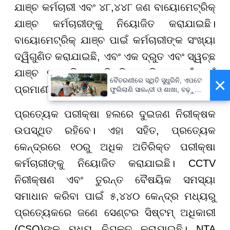
ଯାଞ୍ଚ କର୍ମଚାରୀ ଏବଂ ୪୮,୪୪୮ ଜଣ ବାୟୋମେଟ୍ରିକ୍
ଯାଞ୍ଚ କର୍ମଚାରୀଙ୍କୁ ନିୟୋଜିତ କରାଯାଇଛି।
ବାୟୋମେଟ୍ରିକ୍ ଯାଞ୍ଚ ପାଇଁ କର୍ମଚାରୀଙ୍କ ସଂଖ୍ୟା
ଦ୍ୱିଗୁଣିତ କରାଯାଇଛି, ଏବଂ ଏକ ଦ୍ରୁତ ଏବଂ ସ୍ୱଚ୍ଛ
ଯାଞ୍ଚ ପ୍ରକ୍ରିୟା ସୁନିଶ୍ଚିତ କରିବା ପାଇଁ ମୁହଁ
×
ବୈତରଣୀରେ ସ୍ଥିତି ସୁଧୁରିନି, ଏପଟେ
ପ୍ରମାଣୀକରଣ ମଧ୍ୟ କାର୍ଯ୍ୟକାରୀ କରାଯାଇଛି।
ଫୁଲିଲାଣି ସାଳନ୍ଦୀ ଓ ଶାଖା, ବଢ଼ୁଛି
ବନ୍ୟା ଭୟ
ପ୍ରତ୍ୟେକ ପରୀକ୍ଷା ହଲରେ ଦୁଇଜଣ ନିରୀକ୍ଷକ
ଉପସ୍ଥିତ ରହିବେ। ଏହା ସହିତ, ପ୍ରତ୍ୟେକ
କେନ୍ଦ୍ରରେ ୧୦ରୁ ଅଧିକ ଅତିରିକ୍ତ ପରୀକ୍ଷା
କର୍ମଚାରୀଙ୍କୁ ନିୟୋଜିତ କରାଯାଇଛି। CCTV
ନିରୀକ୍ଷଣ ଏବଂ ତୁରନ୍ତ ବୈଷୟିକ ସମସ୍ୟା
ସମାଧାନ କରିବା ପାଇଁ ୫,୪୪୦ କେନ୍ଦ୍ର ମଧ୍ୟରୁ
ପ୍ରତ୍ୟେକରେ ଜଣେ ସେଣ୍ଟର ସିଷ୍ଟମ୍ ଅଧିକାରୀ
(CSO)ଙ୍କୁ ମଧ୍ୟ ନିଯୁକ୍ତ କରାଯାଇଛି। NTA