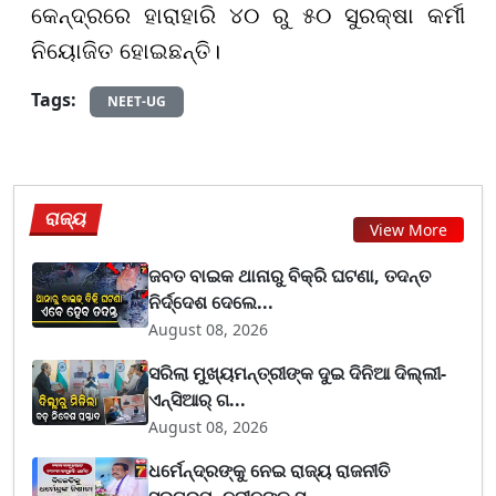
କେନ୍ଦ୍ରରେ ହାରାହାରି ୪୦ ରୁ ୫୦ ସୁରକ୍ଷା କର୍ମୀ
ନିୟୋଜିତ ହୋଇଛନ୍ତି।
Tags:
NEET-UG
ରାଜ୍ୟ
View More
ଜବତ ବାଇକ ଥାନାରୁ ବିକ୍ରି ଘଟଣା, ତଦନ୍ତ
ନିର୍ଦ୍ଦେଶ ଦେଲେ...
August 08, 2026
ସରିଲା ମୁଖ୍ୟମନ୍ତ୍ରୀଙ୍କ ଦୁଇ ଦିନିଆ ଦିଲ୍ଲୀ-
ଏନ୍‌ସିଆର୍ ଗ...
August 08, 2026
ଧର୍ମେନ୍ଦ୍ରଙ୍କୁ ନେଇ ରାଜ୍ୟ ରାଜନୀତି