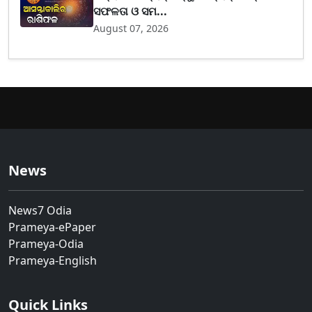
ସଫଳତା ଓ ସମ...
August 07, 2026
News
News7 Odia
Prameya-ePaper
Prameya-Odia
Prameya-English
Quick Links