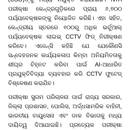
ପରୀକ୍ଷା କେନ୍ଦ୍ରଗୁଡ଼ିକରେ ପ୍ରାୟ ୬,୭୦୦
ପର୍ଯ୍ୟବେକ୍ଷକଙ୍କୁ ନିୟୋଜିତ କରିଛି। ଏହା ସହିତ,
କେନ୍ଦ୍ରୀୟ ସ୍ତରରେ ୧୦୦ରୁ ଅଧିକ ଭର୍ଚୁଆଲ୍
ପର୍ଯ୍ୟବେକ୍ଷକ ଲାଇଭ୍ CCTV ଫିଡ୍ ନିରୀକ୍ଷଣ
କରିବେ। ଏଜେନ୍ସି କହିଛି ଯେ ଯେକୌଣସି
ସନ୍ଦେହଜନକ କାର୍ଯ୍ୟକଳାପ କିମ୍ବା ଅନିୟମିତତାକୁ
ଶୀଘ୍ର ଚିହ୍ନଟ କରିବା ପାଇଁ AI-ଆଧାରିତ
ପ୍ରଯୁକ୍ତିବିଦ୍ୟା ବ୍ୟବହାର କରି CCTV ଫୁଟେଜ୍
ବିଶ୍ଳେଷଣ କରାଯିବ।
ପରୀକ୍ଷା ସୁଗମ ପରିଚାଳନା ପାଇଁ ରାଜ୍ୟ ସରକାର,
ଜିଲ୍ଲା ପ୍ରଶାସନ, ପୋଲିସ, ଅର୍ଦ୍ଧସାମରିକ ବାହିନୀ,
ଭାରତୀୟ ବାୟୁସେନା ଏବଂ ଡାକ ବିଭାଗକୁ ମଧ୍ୟ
ଦାୟିତ୍ୱ ଦିଆଯାଇଛି। ପ୍ରତ୍ୟେକ ପରୀକ୍ଷା