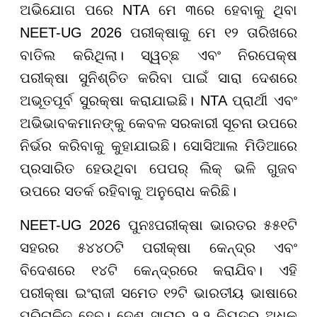
ଅଭିଯୋଗ ପରେ NTA ମେ ୩ରେ ହେବାକୁ ଥିବା
NEET-UG 2026 ପରୀକ୍ଷାକୁ ମେ ୧୨ ତାରିଖରେ
ବାତିଲ କରିଥିଲା। ସ୍ୱଚ୍ଛ ଏବଂ ନିରପେକ୍ଷ
ପରୀକ୍ଷା ସୁନିଶ୍ଚିତ କରିବା ପାଇଁ ସାରା ଦେଶରେ
ଅଭୂତପୂର୍ବ ସୁରକ୍ଷା କରାଯାଇଛି। NTA ପ୍ରାର୍ଥୀ ଏବଂ
ଅଭିଭାବକମାନଙ୍କୁ କେବଳ ସରକାରୀ ସୂଚନା ଉପରେ
ନିର୍ଭର କରିବାକୁ କୁହାଯାଇଛି। ସୋସିଆଲ ମିଡିଆରେ
ପ୍ରସାରିତ ହେଉଥିବା ପେପର୍ ଲିକ୍ ଭଳି ଗୁଜବ
ଉପରେ ସତର୍କ ରହିବାକୁ ଅନୁରୋଧ କରିଛି।
NEET-UG 2026 ପୁନଃପରୀକ୍ଷା ଭାରତର ୫୫୧ଟି
ସହରର ୫୪୪୦ଟି ପରୀକ୍ଷା କେନ୍ଦ୍ର ଏବଂ
ବିଦେଶରେ ୧୪ଟି କେନ୍ଦ୍ରରେ କରାଯିବ। ଏହି
ପରୀକ୍ଷା ଇଂରାଜୀ ସମେତ ୧୨ଟି ଭାରତୀୟ ଭାଷାରେ
ପରିଚାଳିତ ହେବ। ଦେଶ ସାରାରୁ ୨.୨ ନିୟୁତରୁ ଅଧିକ