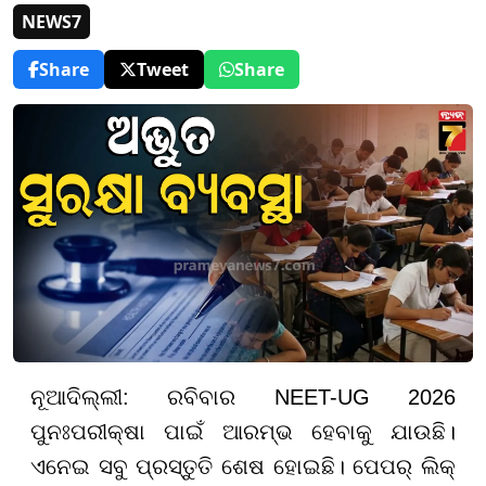
NEWS7
Share
Tweet
Share
ନୂଆଦିଲ୍ଲୀ: ରବିବାର NEET-UG 2026
ପୁନଃପରୀକ୍ଷା ପାଇଁ ଆରମ୍ଭ ହେବାକୁ ଯାଉଛି।
ଏନେଇ ସବୁ ପ୍ରସ୍ତୁତି ଶେଷ ହୋଇଛି। ପେପର୍ ଲିକ୍