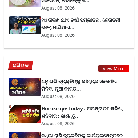
ସରଗରମ, ନବୀନଙ୍କୁ ସ...
August 08, 2026
୧୪ ତାରିଖ ଯାଏ ବର୍ଷା ସମ୍ଭାବନା, ଚେତାବନୀ
ଦେଲା ପାଣିପାଗ...
August 08, 2026
ରାଶିଫଳ
View More
ଧନୁ ରାଶି ବ୍ୟକ୍ତିଙ୍କୁ ଭାଗ୍ୟର ସହଯୋଗ
ମିଳିବ, ନୂଆ କାମର...
August 08, 2026
Horoscope Today : ଅଗଷ୍ଟ ୦୮ ତାରିଖ,
ଶନିବାର ; ଜାଣନ୍ତୁ...
August 08, 2026
କନ୍ୟା ରାଶି ବ୍ୟକ୍ତିଙ୍କୁ କାର୍ଯ୍ୟକ୍ଷେତ୍ରରେ