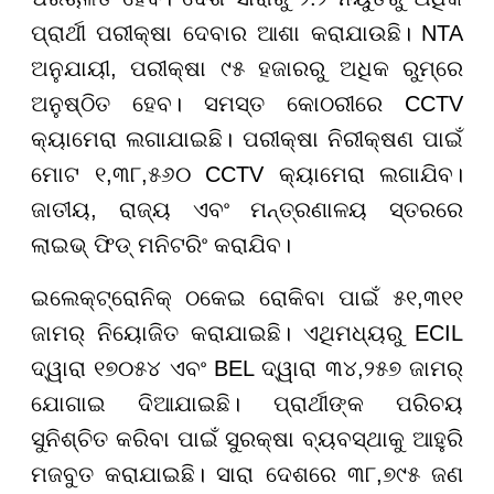
ପ୍ରାର୍ଥୀ ପରୀକ୍ଷା ଦେବାର ଆଶା କରାଯାଉଛି। NTA
ଅନୁଯାୟୀ, ପରୀକ୍ଷା ୯୫ ହଜାରରୁ ଅଧିକ ରୁମ୍ରେ
ଅନୁଷ୍ଠିତ ହେବ। ସମସ୍ତ କୋଠରୀରେ CCTV
କ୍ୟାମେରା ଲଗାଯାଇଛି। ପରୀକ୍ଷା ନିରୀକ୍ଷଣ ପାଇଁ
ମୋଟ ୧,୩୮,୫୬୦ CCTV କ୍ୟାମେରା ଲଗାଯିବ।
ଜାତୀୟ, ରାଜ୍ୟ ଏବଂ ମନ୍ତ୍ରଣାଳୟ ସ୍ତରରେ
ଲାଇଭ୍ ଫିଡ୍ ମନିଟରିଂ କରାଯିବ।
ଇଲେକ୍ଟ୍ରୋନିକ୍ ଠକେଇ ରୋକିବା ପାଇଁ ୫୧,୩୧୧
ଜାମର୍ ନିୟୋଜିତ କରାଯାଇଛି। ଏଥିମଧ୍ୟରୁ ECIL
ଦ୍ୱାରା ୧୭୦୫୪ ଏବଂ BEL ଦ୍ୱାରା ୩୪,୨୫୭ ଜାମର୍
ଯୋଗାଇ ଦିଆଯାଇଛି। ପ୍ରାର୍ଥୀଙ୍କ ପରିଚୟ
ସୁନିଶ୍ଚିତ କରିବା ପାଇଁ ସୁରକ୍ଷା ବ୍ୟବସ୍ଥାକୁ ଆହୁରି
ମଜବୁତ କରାଯାଇଛି। ସାରା ଦେଶରେ ୩୮,୭୯୫ ଜଣ