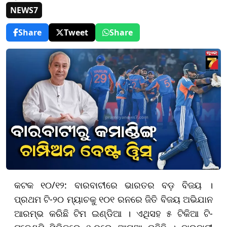
NEWS7
Share
Tweet
Share
କଟକ ୧୦/୧୨: ବାରବାଟୀରେ ଭାରତର ବଡ଼ ବିଜୟ ।
ପ୍ରଥମ ଟି-୨୦ ମ୍ୟାଚକୁ ୧୦୧ ରନରେ ଜିତି ବିଜୟ ଅଭିଯାନ
ଆରମ୍ଭ କରିଛି ଟିମ ଇଣ୍ଡିଆ । ଏଥିସହ ୫ ଟିକିଆ ଟି-