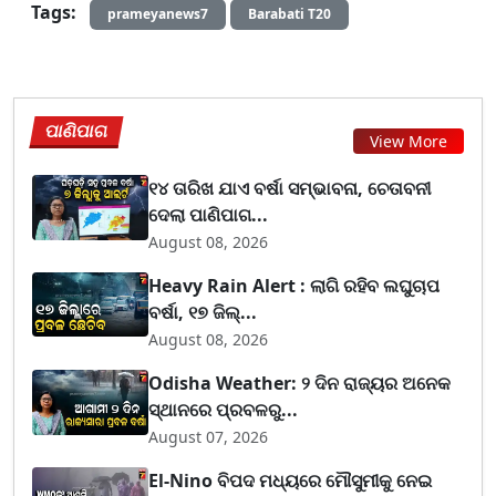
Tags:
prameyanews7
Barabati T20
ପାଣିପାଗ
View More
୧୪ ତାରିଖ ଯାଏ ବର୍ଷା ସମ୍ଭାବନା, ଚେତାବନୀ
ଦେଲା ପାଣିପାଗ...
August 08, 2026
Heavy Rain Alert : ଲାଗି ରହିବ ଲଘୁଚାପ
ବର୍ଷା, ୧୭ ଜିଲ୍...
August 08, 2026
Odisha Weather: ୨ ଦିନ ରାଜ୍ୟର ଅନେକ
ସ୍ଥାନରେ ପ୍ରବଳରୁ...
August 07, 2026
El-Nino ବିପଦ ମଧ୍ୟରେ ମୌସୁମୀକୁ ନେଇ