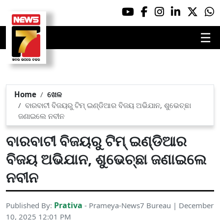
☰
Home
ଖେଳ
ବାରବାଟୀ ବିଜୟରୁ ଟିମ୍ ଇଣ୍ଡିଆର ବିଜୟ ଅଭିଯାନ, ଶୁଭେଚ୍ଛା
ଜଣାଇଲେ ନବୀନ
ବାରବାଟୀ ବିଜୟରୁ ଟିମ୍ ଇଣ୍ଡିଆର
ବିଜୟ ଅଭିଯାନ, ଶୁଭେଚ୍ଛା ଜଣାଇଲେ
ନବୀନ
Prativa
Published By:
- Prameya-News7 Bureau | December
10, 2025 12:01 PM