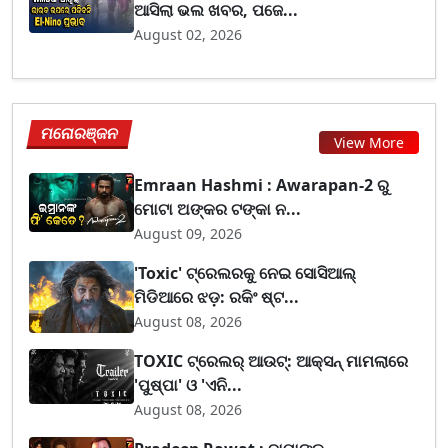
ଆସିଲା ଭଲ ଖବର, ପଜେ...
August 02, 2026
ମନୋରଞ୍ଜନ
View More
Emraan Hashmi : Awarapan-2 ରୁ
ମୋଟା ଅଙ୍କର ଟଙ୍କା ନ...
August 09, 2026
'Toxic' ଟ୍ରେଲରକୁ ନେଇ ସୋସିଆଲ୍
ମିଡିଆରେ ଝଡ଼: ରକିଂ ଷ୍ଟ...
August 08, 2026
TOXIC ଟ୍ରେଲର୍ ଆଉଟ୍: ଆକ୍ସନ୍ ମାମଲାରେ
'ପୁଷ୍ପା' ଓ 'ଏନି...
August 08, 2026