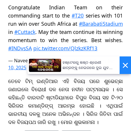
Congratulate Indian Team on their
commanding start to the
#T20
series with 101
run win over South Africa at
#BarabatiStadium
in
#Cuttack
. May the team continue its winning
momentum to win the series. Best wishes.
#INDvsSA
pic.twitter.com/QlzkzKRf13
— Naveen Patnaik (@Naveen_Odisha)
December
×
ହଷ୍ଟେଲରୁ ଷଷ୍ଠ ଶ୍ରେଣୀ
10, 2025
ଛାତ୍ରଙ୍କୁ ନେଇଗଲେ ଦୁଇ ଯୁବକ,
ପୁଅକୁ ଖୋଜି ଆଣିବାକୁ ମାଆଙ୍କ
ନିବେଦନ
ତେବେ ଟିମ୍ ଇଣ୍ଡିଆର ଏହି ବିଜୟ ପରେ ଶୁଭେଚ୍ଛା
ଜଣାଇଲେ ବିରୋଧୀ ଦଳ ନେତା ନବୀନ ପଟ୍ଟନାୟକ । ସେ
କହିଛନ୍ତି ବାରବାଟି ଷ୍ଟାଡିୟମରେ ବିପୁଳ ବିଜୟ ସହ ଟି-୨୦
ସିରିଜର କମାଣ୍ଡିଙ୍ଗ୍ ଆରମ୍ଭ ହୋଇଛି । ଏଥିପାଇଁ
ଭାରତୀୟ ଦଳକୁ ଅନେକ ଅଭିନନ୍ଦନ । ସିରିଜ ଜିତିବା ପାଇଁ
ଦଳ ବିଜୟପଥ ଜାରି ରଖୁ । ମୋର ଶୁଭକାମନା ।