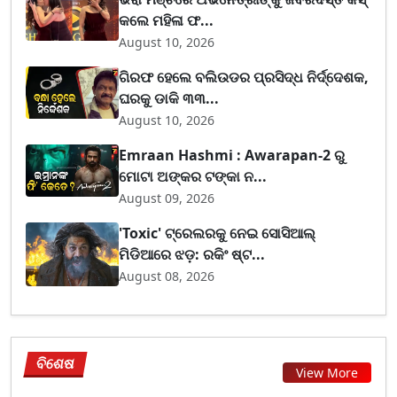
କଲେ ମହିଳା ଫ...
August 10, 2026
ଗିରଫ ହେଲେ ବଲିଉଡର ପ୍ରସିଦ୍ଧ ନିର୍ଦ୍ଦେଶକ,
ଘରକୁ ଡାକି ୩୩...
August 10, 2026
Emraan Hashmi : Awarapan-2 ରୁ
ମୋଟା ଅଙ୍କର ଟଙ୍କା ନ...
August 09, 2026
'Toxic' ଟ୍ରେଲରକୁ ନେଇ ସୋସିଆଲ୍
ମିଡିଆରେ ଝଡ଼: ରକିଂ ଷ୍ଟ...
August 08, 2026
ବିଶେଷ
View More