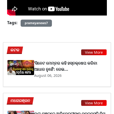
Tags:
prameyanews7
କଟକ
View More
‘ସିନେଟ ମେମ୍ବର କହି ହସ୍ତକ୍ଷେପ କରିବା
ଆଧାର ନୁହେଁ’: ରେଭ...
August 06, 2026
ମନୋରଞ୍ଜନ
View More
ଭରା ମଞ୍ଚରେ ଅଭିନେତ୍ରୀଙ୍କୁ ଜବରଦସ୍ତି କିସ୍