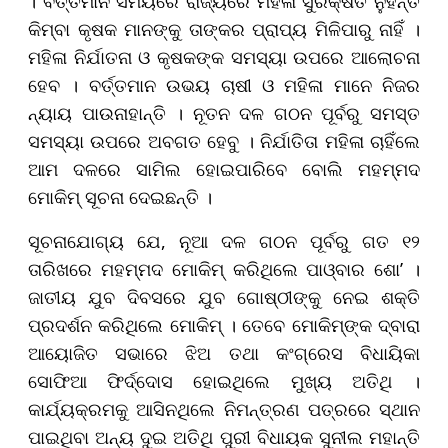
। ବର୍ତ୍ତମାନ ସମୟରେ ରାଜ୍ୟରେ ମହିଳା ସୁରକ୍ଷିତ ନୁହନ୍ତି
କିମ୍ବା କୃଷକ ମାନଙ୍କୁ ତାଙ୍କର ପ୍ରାପ୍ୟ ମିଳିପାରୁ ନାହିଁ ।
ମହିଳା ନିର୍ଯାତନା ଓ କୃଷକଙ୍କ ସମସ୍ୟା ଉପରେ ଆଲୋଚନା
ହେବ । ବର୍ତ୍ତମାନ ଉଭୟ ଚାଷୀ ଓ ମହିଳା ମାନେ ନିଜର
ନ୍ୟାୟ ପାଉନାହାନ୍ତି । ନୂତନ ଦଳ ଗଠନ ପୂର୍ବରୁ ସମସ୍ତ
ସମସ୍ୟା ଉପରେ ଅବଗତ ହେବୁ । ନିର୍ଯାତିତା ମହିଳା ଚାହିଁଲେ
ଆମ ଦଳରେ ସାମିଲ ହୋଇପାରିବେ ବୋଲି ମହମ୍ମଦ
ମୋକିମ୍ ସୂଚନା ଦେଇଛନ୍ତି ।
ସୂଚନାଯୋଗ୍ୟ ଯେ, ନୂଆ ଦଳ ଗଠନ ପୂର୍ବରୁ ଗତ ୧୨
ତାରିଖରେ ମହମ୍ମଦ ମୋକିମ୍ କରିଥିଲେ ପାଓ୍ବାର ଶୋ’ ।
ଜାତୀୟ ଯୁବ ଦିବସରେ ଯୁବ ଗୋଷ୍ଠୀଙ୍କୁ ନେଇ ଶକ୍ତି
ପ୍ରଦର୍ଶନ କରିଥିଲେ ମୋକିମ୍ । ତେବେ ମୋକିମ୍‌ଙ୍କ ଦ୍ବାରା
ଆୟୋଜିତ ସଭାରେ ଝିଅ ତଥା କଂଗ୍ରେସ ବିଧାୟିକା
ସୋଫିଆ ଫିର୍ଦ୍ଦୋସ ହୋଇଥିଲେ ମୁଖ୍ୟ ଅତିଥି ।
କାର୍ଯ୍ୟକ୍ରମକୁ ଆସିନଥିଲେ ନିମନ୍ତ୍ରଣ ପତ୍ରରେ ସ୍ଥାନ
ପାଇଥିବା ଅନ୍ୟ ଦୁଇ ଅତିଥି ପୁରୀ ବିଧାୟକ ସୁନୀଲ ମହାନ୍ତି