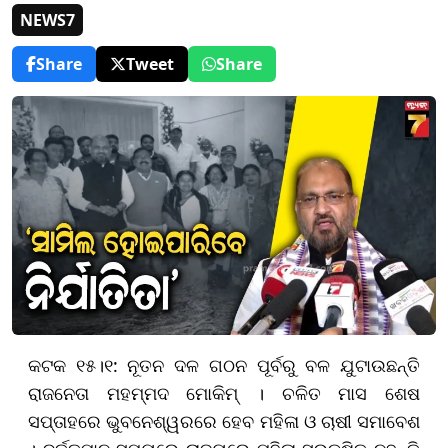
NEWS7
Share
Tweet
Share
କଟକ ୧୫।୧: ନୂତନ ଦଳ ଗଠନ ପୂର୍ବରୁ ବଳ ଯୁଟାଉଛନ୍ତି
ରାଜନେତା ମହମ୍ମଦ ମୋକିମ୍ । ଚଳିତ ମାସ ଶେଷ
ସପ୍ତାହରେ ଭୁବନେଶ୍ୱରରେ ହେବ ମହିଳା ଓ ଚାଷୀ ସମାବେଶ