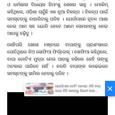
ଓ ଧର୍ମଶାଳା ବିଧାୟକ ହିମାଂଶୁ ଶେଖର ସାହୁ । ମୋକିମ୍
କହିଥିଲେ, ଓଡ଼ିଶା ଚାହୁଁଛି ଏକ ନୂଆ ବିକଳ୍ପ । ବିକଳ୍ପ ପାଇଁ
ସମସ୍ତଙ୍କୁ ବାହାରିବାକୁ ପଡିବ । ଯେଉଁମାନେ ନୂତନ ଆଶା
ନେଇ ଆମ ସହ ଯୋଡି ହେବେ ଆମେ ସେମାନଙ୍କୁ ନେଇ
ଆଗକୁ ବଢ଼ିବୁ ।
ସେହିପରି ଖୋଲା ମଞ୍ଚରେ ବାପାଙ୍କୁ ପ୍ରଶଂସାରେ
ପୋତିଥିଲେ ଝିଅ ସୋଫିଆ ଫିର୍ଦ୍ଦୋସ୍‌ । ସୋଫିଆ କହିଥିଲେ,
ବାପା ଗୋଟିଏ ମୁଦ୍ଦା ନେଇ ଆଗକୁ ବଢିଲେ କେହି ତାଙ୍କୁ
ଅଟକାଇ ପାରିବେ ନାହିଁ । ନଡରି ବାପାଙ୍କ ଲଢେଇରେ
ସମସ୍ତଙ୍କୁ ସାମିଲ ହେବାକୁ ପଡିବ ।
×
ଆଇପିଏଲ ବେଟିଂ ମାମଲା: ତିନି ମାସ
ପରେ ତିନି ଜଣଙ୍କୁ ଗିରଫ କଲା
ପୋଲିସ