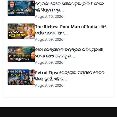
ଡ୍ରାଇଭିଂ ବେଳେ ଶୋଇପଡୁଛନ୍ତି କି ? ତେବେ
ଏହି ସିଷ୍ଟମ ବ୍ର...
August 10, 2026
The Richest Poor Man of India : ୩୫
ବର୍ଷର ଦରମା, ଅବ...
August 09, 2026
ବାବା ଭେଙ୍ଗାଙ୍କ ଭୟଙ୍କର ଭବିଷ୍ୟବାଣୀ,
୨୦୨୬ ଶେଷ ବେଳକୁ ଲ...
August 09, 2026
Petrol Tips: ପେଟ୍ରୋଲ ପମ୍ପରେ କେବଳ
ଜିରୋ ନୁହେଁ, ଏହି ଜ...
August 09, 2026