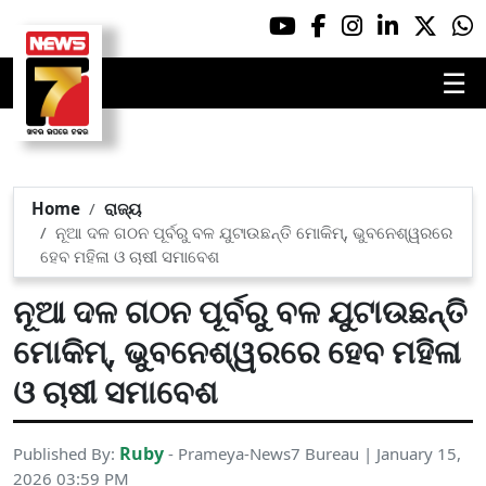
☰
Home
ରାଜ୍ୟ
ନୂଆ ଦଳ ଗଠନ ପୂର୍ବରୁ ବଳ ଯୁଟାଉଛନ୍ତି ମୋକିମ୍, ଭୁବନେଶ୍ୱରରେ
ହେବ ମହିଳା ଓ ଚାଷୀ ସମାବେଶ
ନୂଆ ଦଳ ଗଠନ ପୂର୍ବରୁ ବଳ ଯୁଟାଉଛନ୍ତି
ମୋକିମ୍, ଭୁବନେଶ୍ୱରରେ ହେବ ମହିଳା
ଓ ଚାଷୀ ସମାବେଶ
Ruby
Published By:
- Prameya-News7 Bureau | January 15,
2026 03:59 PM