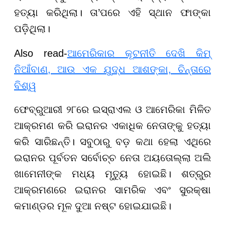
ହତ୍ୟା କରିଥିଲା। ତା’ପରେ ଏହି ସ୍ଥାନ ଫାଙ୍କା
ପଡ଼ିଥିଲା।
Also read-
ଆମେରିକାର କୂଟନୀତି ଦେଖି କିମ୍
ନିଆଁବାଣ, ଆଉ ଏକ ଯୁଦ୍ଧ ଆଶଙ୍କା, ଚିନ୍ତାରେ
ବିଶ୍ୱ
ଫେବ୍ରୁଆରୀ ୨୮ରେ ଇସ୍ରାଏଲ ଓ ଆମେରିକା ମିଳିତ
ଆକ୍ରମଣ କରି ଇରାନର ଏକାଧିକ ନେତାଙ୍କୁ ହତ୍ୟା
କରି ସାରିଛନ୍ତି। ସବୁଠାରୁ ବଡ଼ କଥା ହେଲା ଏଥିରେ
ଇରାନର ପୂର୍ବତନ ସର୍ବୋଚ୍ଚ ନେତା ଅୟତୋଲ୍ଲା ଅଲି
ଖାମେନୀଙ୍କ ମଧ୍ୟ ମୃତ୍ୟୁ ହୋଇଛି। ଶତ୍ରୁର
ଆକ୍ରମଣରେ ଇରାନର ସାମରିକ ଏବଂ ସୁରକ୍ଷା
କମାଣ୍ଡର ମୂଳ ଦୁଆ ନଷ୍ଟ ହୋଇଯାଇଛି।