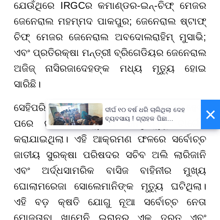
ଯେଉଁଥିରେ IRGCର କମାଣ୍ଡର-ଇନ୍-ଚିଫ୍ ମେଜର
ଜେନେରାଲ ମହମ୍ମଦ ପାକପୁର; ଜେନେରାଲ ଷ୍ଟାଫ୍
ଚିଫ୍ ମେଜର ଜେନେରାଲ ଅବଦୋଲରାହିମ୍ ମୁସାଭି;
ଏବଂ ପ୍ରତିରକ୍ଷା ମନ୍ତ୍ରୀ ବ୍ରିଗେଡିୟର ଜେନେରାଲ
ଅଜିଜ୍ ନାସିରଜାଦେହଙ୍କ ମଧ୍ୟ ମୃତ୍ୟୁ ହୋଇ
ସାରିଛି।
ସେହିପରି ମାର୍ଚ୍ଚ ମଝିରେ ଆକ୍ରମଣ ତୀବ୍ର ହେବା
×
ଦୀର୍ଘ ୧୦ ବର୍ଷ ଧରି ଚାଲିଥିଲା ଦେହ
ବ୍ୟବସାୟ ! ଗ୍ରାହକ ପିଛା
ପରେ ଇରାନର ଦ୍ୱିତୀୟ ନେତୃତ୍ୱକୁ ଟାର୍ଗେଟ
ନିଆଯାଉଥିଲା ଅତିରିକ୍ତ ୫୦୦
ଟଙ୍କା !
କରାଯାଇଥିଲା। ଏହି ଆକ୍ରମଣ ଫଳରେ ସର୍ବୋଚ୍ଚ
ଜାତୀୟ ସୁରକ୍ଷା ପରିଷଦର ସଚିବ ଅଲି ଲାରିଜାନି
ଏବଂ ଅର୍ଦ୍ଧସାମରିକ ବାସିଜ ବାହିନୀର ମୁଖ୍ୟ
ଘୋଲାମରେଜା ସୋଲେମାନିଙ୍କ ମୃତ୍ୟୁ ଘଟିଥିଲା।
ଏହି ବଡ଼ କ୍ଷତି ଯୋଗୁ ନୂଆ ସର୍ବୋଚ୍ଚ ନେତା
ମୋଜତାବା ଖାମେନି ଇରାନର ଏକ ଦ୍ରୁତ ଏବଂ