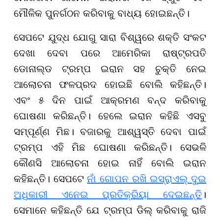
ମୌଳିକ ପୁନର୍ଗଠନ କରିବାକୁ ବାଧ୍ୟ ହୋଇଛନ୍ତି।
ସେପଟେ ଯୁଦ୍ଧ ଯୋଗୁ ସାରା ବିଶ୍ୱରେ ଶକ୍ତି ସଂକଟ
ଦେଖା ଦେବା ପରେ ଆମେରିକା ରାଷ୍ଟ୍ରପତି
ଡୋନାଲ୍ଡ ଟ୍ରମ୍ପ ଇରାନ ସହ ଚୁକ୍ତି ନେଇ
ଆଲୋଚନା ଫଳପ୍ରଦ ହୋଇଛି ବୋଲି କହିଛନ୍ତି।
ଏବଂ ୫ ଦିନ ପାଇଁ ଆକ୍ରମଣ ବନ୍ଦ କରିବାକୁ
ଘୋଷଣା କରିଛନ୍ତି। ହେଲେ ଇରାନ କହିଛି ଏସବୁ
ସମ୍ପୂର୍ଣ୍ଣ ମିଛ। ବଜାରକୁ ଆଶ୍ୱସ୍ତି ଦେବା ପାଇଁ
ଟ୍ରମ୍ପ ଏହି ମିଛ ଘୋଷଣା କରିଛନ୍ତି। ସେଭଳି
କୌଣସି ଆଲୋଚନା ହୋଇ ନାହିଁ ବୋଲି ଇରାନ
କହିଛନ୍ତି। ସେପଟେ
ନାଁ ଗୋପନ ରଖି ଇସ୍ରାଏଲ୍ ଦୁଇ
ଅଧିକାରୀ ଏନେଇ ପ୍ରତିକ୍ରିୟା ଦେଇଛନ୍ତି
।
ସେମାନେ କହିଛନ୍ତି ଯେ ଟ୍ରମ୍ପ ଡିଲ୍ କରିବାକୁ ରାଜି