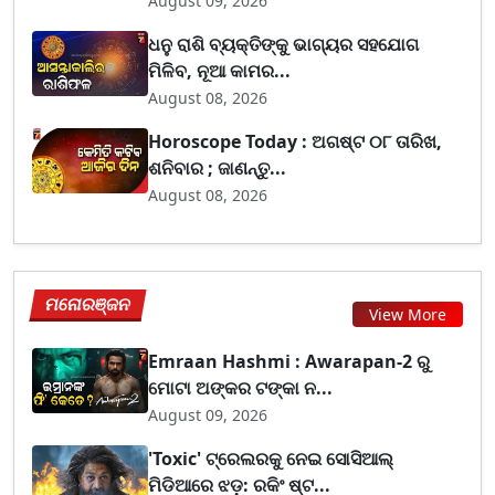
August 09, 2026
ଧନୁ ରାଶି ବ୍ୟକ୍ତିଙ୍କୁ ଭାଗ୍ୟର ସହଯୋଗ
ମିଳିବ, ନୂଆ କାମର...
August 08, 2026
Horoscope Today : ଅଗଷ୍ଟ ୦୮ ତାରିଖ,
ଶନିବାର ; ଜାଣନ୍ତୁ...
August 08, 2026
ମନୋରଞ୍ଜନ
View More
Emraan Hashmi : Awarapan-2 ରୁ
ମୋଟା ଅଙ୍କର ଟଙ୍କା ନ...
August 09, 2026
'Toxic' ଟ୍ରେଲରକୁ ନେଇ ସୋସିଆଲ୍
ମିଡିଆରେ ଝଡ଼: ରକିଂ ଷ୍ଟ...