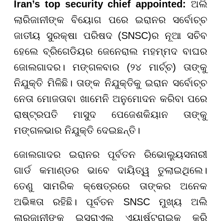
Iran’s top security chief appointed:
ଅଲି
ଲାରିଜାନୀଙ୍କ ବିୟୋଗ ପରେ ଇରାନର ସର୍ବୋଚ୍ଚ
ଜାତୀୟ ସୁରକ୍ଷା ପରିଷଦ (SNSC)ର ନୂଆ ସଚିବ
ହେଲେ ବ୍ରିଗେଡିୟର ଜେନେରାଲ ମହମ୍ମଦ ବାଘର
ଜୋଲଗାଦର। ମଙ୍ଗଳବାର (୨୪ ମାର୍ଚ୍ଚ) ତାଙ୍କୁ
ନିଯୁକ୍ତି ମିଳିଛି। ତାଙ୍କ ନିଯୁକ୍ତିକୁ ଇରାନ ସର୍ବୋଚ୍ଚ
ନେତା ମୋଜତାବା ଖାମେନି ଅନୁମୋଦନ କରିବା ପରେ
ରାଷ୍ଟ୍ରପତି ମାସୁଦ ପେଜେଶକିୟାନ ତାଙ୍କୁ
ମଙ୍ଗଳଭାର ନିଯୁକ୍ତି ଦେଇଛନ୍ତି।
ଜୋଲଗାଦର ଇରାନର ପୂର୍ବତନ ରିଭୋଲ୍ୟୁସନାରୀ
ଗାର୍ଡ କମାଣ୍ଡର ଭାବେ ଦାୟିତ୍ୱ ତୁଲାଇଥିଲେ।
ତେଣୁ ସାମରିକ କ୍ଷେତ୍ରରେ ତାଙ୍କର ଅନେକ
ଅଭିଜ୍ଞତା ରହିଛି। ପୂର୍ବତନ SNSC ମୁଖ୍ୟ ଅଲି
ଲାରଜାନୀଙ୍କୁ ଇସ୍ରାଏଲ୍ ଏୟାର୍ଷ୍ଟ୍ରାଇକ୍ କରି