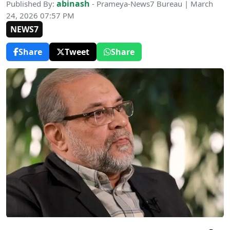
abinash
Published By:
- Prameya-News7 Bureau | March
24, 2026 07:57 PM
NEWS7
Share
Tweet
Share