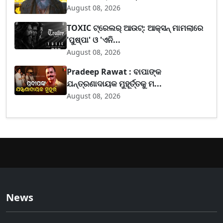
August 08, 2026
TOXIC ଟ୍ରେଲର୍ ଆଉଟ୍: ଆକ୍ସନ୍ ମାମଲାରେ
'ପୁଷ୍ପା' ଓ 'ଏନି...
August 08, 2026
Pradeep Rawat : ବାପାଙ୍କ
ଯନ୍ତ୍ରଣାଦାୟକ ମୁହୂର୍ତ୍ତକୁ ମ...
August 08, 2026
News