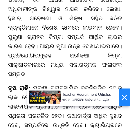
ଅଧିକାରୀଙ୍କ ବିଶ୍ୱାସ ହାସଲ କରିବେ। ଲେଖା,
ହିସାବ, ଗବେଷଣା ଓ ଶିକ୍ଷା ସହିତ ଜଡିତ
ବ୍ୟକ୍ତିମାନେ ବିଶେଷ ଭାବରେ ଲାଭବାନ ହେବେ।
ପୁରୁଣା ଗ୍ରାହକ କିମ୍ବା ସମ୍ପର୍କ ଆର୍ଥିକ ଲାଭର
କାରଣ ହେବ। ଆୟର ନୂଆ ଉତ୍ସ ଦେଖାଯାଇପାରେ।
ପ୍ରତିଯୋଗିତାମୂଳକ ପରୀକ୍ଷା କିମ୍ବା
ସାକ୍ଷାତକାରରେ ମଧ୍ୟ ସକାରାତ୍ମକ ଫଳାଫଳ
ସମ୍ଭବ।
ବୃଷ ରାଶି:
ପୁରୁଣା ବ୍ୟବସାୟିକ ଚୁକ୍ତିଗୁଡ଼ିକ ହଠାତ୍
×
Teacher Recruitment Odisha:
ଲାଭ ଦେବା ଆରମ୍ଭ କରିବ। ନିବେଶ ନିଷ୍ପତ୍ତି
ଏଣିକି ଜଣିକିଆ ଶିକ୍ଷକରେ ଚାଲିବନି
ସ୍କୁଲ, ନିଯୁକ୍ତ ହେବେ ନୂଆ
ଲାଭଦାୟକ ପ୍ରମାଣିତ ହେବ। ପରିବାରରେ ଆର୍ଥିକ
ଶିକ୍ଷକ ; ୧୫ ଦିନରେ ପ୍ରକ୍ରିୟା
ସ୍ଥିରତା ପ୍ରଚଳିତ ହେବ। କଥାବାର୍ତ୍ତା ଅଧିକ ସୁଖଦ
ସାରିବାକୁ ନିର୍ଦ୍ଦେଶ
ହେବ, ସମ୍ପର୍କରେ ଉନ୍ନତି ହେବ। କ୍ୟାରିୟରରେ