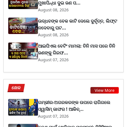
ମୁଖାପିନ୍ଧା ଦୁଇ ଜଣ ପ...
August 08, 2026
ଉଦ୍ଧବଙ୍କ ବେକ କାଟି ଦେଲେ ଦୁର୍ବୃତ୍ତ, ଲିଫ୍ଟ
ନଦେବାରୁ ଘଟ...
August 08, 2026
ଆଇପିଏଲ ବେଟିଂ ମାମଲା: ତିନି ମାସ ପରେ ତିନି
ଜଣଙ୍କୁ ଗିରଫ...
August 07, 2026
ଖେଳ
View More
ଗମ୍ଭୀର-ଅଗରକରଙ୍କ ଉପରେ ରାଗିଗଲେ
ଓ୍ୱାସିମ୍ ଜାଫର ! ଆକିବ୍...
August 07, 2026