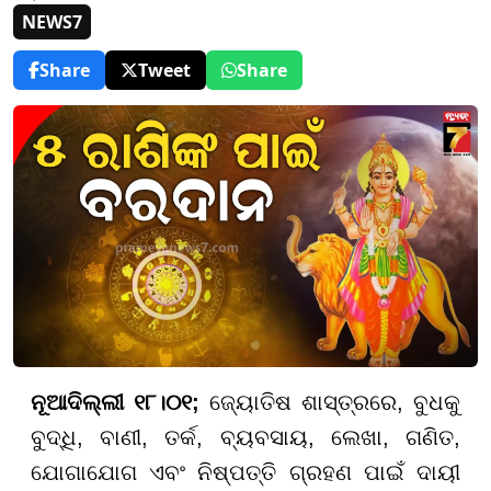
NEWS7
Share
Tweet
Share
ନୂଆଦିଲ୍ଲୀ ୧୮।୦୧;
ଜ୍ୟୋତିଷ ଶାସ୍ତ୍ରରେ, ବୁଧକୁ
ବୁଦ୍ଧି, ବାଣୀ, ତର୍କ, ବ୍ୟବସାୟ, ଲେଖା, ଗଣିତ,
ଯୋଗାଯୋଗ ଏବଂ ନିଷ୍ପତ୍ତି ଗ୍ରହଣ ପାଇଁ ଦାୟୀ