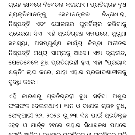
ଗ୍ରହ ଭାବରେ ବିବେଚନା କରାଯାଏ। ପ୍ରତିଗ୍ରହ ବୁଧ
ବ୍ୟକ୍ତିମାନଙ୍କୁ ସେମାନଙ୍କର ଚିନ୍ତାଧାରା,
ନିଷ୍ପତ୍ତି ଏବଂ ଯୋଜନାର ପୁନର୍ବିଚାର କରିବାକୁ
ପ୍ରେରଣା ଦିଏ। ଏହି ପ୍ରତିଗ୍ରହ ସମୟରେ, ପୁରୁଣା
ସମସ୍ୟା, ଅସମ୍ପୂର୍ଣ୍ଣ କାର୍ଯ୍ୟ କିମ୍ବା ଅତୀତର
ନିଷ୍ପତ୍ତି ମଧ୍ୟ ସାମ୍ନାକୁ ଆସେ। ଏହା ବ୍ୟତୀତ,
ଯେତେବେଳେ ବୁଧ ପ୍ରତିଗ୍ରହୀ ହୁଏ, ଏହା "ପ୍ରୟାସ
ଶକ୍ତି" ଲାଭ କରେ, ଯାହା ଏହାର ପ୍ରଭାବଶାଳୀତାକୁ
ବୃଦ୍ଧି କରେ।
ଏହି କାରଣରୁ ପ୍ରତିଗ୍ରହୀ ବୁଧ ସର୍ବଦା ଅଶୁଭ
ଫଳାଫଳ ଦେଇନଥାଏ। ଜ୍ଞାନ ଓ ବାଣୀର ଗ୍ରହ ବୁଧ,
ଫେବୃଆରୀ ୨୬, ୨୦୨୬ ରୁ ୨୩ ଦିନ ପାଇଁ ପ୍ରତିକୂଳ
ହେବ ଓ ମାର୍ଚ୍ଚ ୨୧ରେ ତାହାର ସିଧାସଳଖ ପଥରେ
ଫେରି ଆସିବ। ବୁଧଙ୍କ ପ୍ରତିକୂଳ ଓ ପ୍ରତିକୂଳ ଗତି