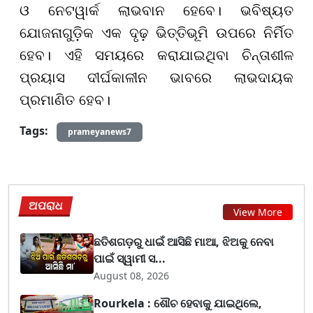
ଓ ନେଟୱାର୍କ ଲାଭବାନ ହେବେ। ଭବିଷ୍ୟତ
ଯୋଜନାଗୁଡ଼ିକ ଏକ ଦୃଢ଼ ଭିତ୍ତିଭୂମି ଉପରେ ନିର୍ମିତ
ହେବ। ଏହି ସମୟରେ କରାଯାଇଥିବା ଚିନ୍ତାଶୀଳ
ପ୍ରୟାସ ଦୀର୍ଘକାଳୀନ ଭାବରେ ଲାଭଦାୟକ
ପ୍ରମାଣିତ ହେବ।
Tags:
prameyanews7
ଅପରାଧ
View More
ଛତିଶଗଡ଼ରୁ ଧାଇଁ ଆସିଛି ମାଆ, ଝିଅକୁ ନେବା
ପାଇଁ ସ୍ୱାମୀ ସ...
August 08, 2026
Rourkela : ଶୌଚ ହେବାକୁ ଯାଇଥିଲେ,