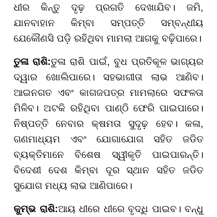
ଧୀର କିନ୍ତୁ ଦୃଢ଼ ପ୍ରଗତି ଦେଖାଯିବ। ଜମି,
ଯାନବାହାନ କିମ୍ବା ସମ୍ପତ୍ତି ସମ୍ବନ୍ଧୀୟ
ଯେକୌଣସି ପଡ଼ି ରହିଥିବା ମାମଲା ଆଗକୁ ବଢ଼ିପାରେ।
ତୁଳା ରାଶି:
ତୁଳା ରାଶି ପାଇଁ, ବୁଧ ପ୍ରତିକୂଳ ଭାଗ୍ୟର
ଦ୍ୱାର ଖୋଲିପାରେ। ସହଭାଗୀତା ଲାଭ ଆଣିବ।
ଆଇନଗତ ଏବଂ କାଗଜପତ୍ର ମାମଲାରେ ସଫଳତା
ମିଳିବ। ଅଟକି ରହିଥିବା ପାଣ୍ଠି ଫେରି ପାଇପାରେ।
ନିଷ୍ପତ୍ତି ନେବାର କ୍ଷମତା ସୁଦୃଢ଼ ହେବ। କଳା,
ଗଣମାଧ୍ୟମ ଏବଂ ଯୋଗାଯୋଗ ସହିତ ଜଡିତ
ବ୍ୟକ୍ତିମାନେ ବିଶେଷ ସ୍ୱୀକୃତି ପାଇପାରନ୍ତି।
ବିଦେଶୀ ଦେଶ କିମ୍ବା ଦୂର ସ୍ଥାନ ସହିତ ଜଡିତ
ସୁଯୋଗ ମଧ୍ୟ ଲାଭ ଆଣିପାରେ।
କୁମ୍ଭ ରାଶି:
ଆୟ ଧୀରେ ଧୀରେ ବୃଦ୍ଧି ପାଇବ। ବନ୍ଧୁ