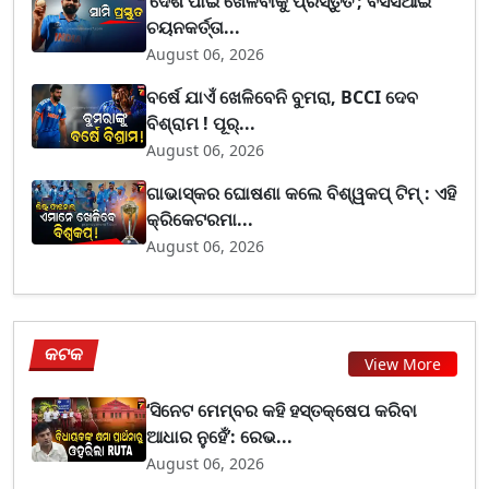
‘ଦେଶ ପାଇଁ ଖେଳିବାକୁ ପ୍ରସ୍ତୁତ’; ବିସିସିଆଇ
ଚୟନକର୍ତ୍ତା...
August 06, 2026
ବର୍ଷେ ଯାଏଁ ଖେଳିବେନି ବୁମରା, BCCI ଦେବ
ବିଶ୍ରାମ ! ପୂର୍...
August 06, 2026
ଗାଭାସ୍କର ଘୋଷଣା କଲେ ବିଶ୍ୱକପ୍ ଟିମ୍ : ଏହି
କ୍ରିକେଟରମା...
August 06, 2026
କଟକ
View More
‘ସିନେଟ ମେମ୍ବର କହି ହସ୍ତକ୍ଷେପ କରିବା
ଆଧାର ନୁହେଁ’: ରେଭ...
August 06, 2026