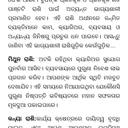
ପାଞ୍ଚଟି ରାଶି ପାଇଁ ଅତ୍ୟନ୍ତ ଭାଗ୍ୟଶାଳୀ
ପ୍ରମାଣିତ ହେବ। ଏହି ରାଶି ଅଧୀନରେ ଜନ୍ମିତ
ବ୍ୟକ୍ତିମାନେ କାମ, କ୍ୟାରିଅର, ବ୍ୟବସାୟ ଓ
ଅନ୍ୟାନ୍ୟ ଜିନିଷରୁ ପ୍ରଚୁର ଧନ ପାଇବେ। ଆସନ୍ତୁ
ଜାଣିବା ଏହି ଭାଗ୍ୟଶାଳୀ ରାଶିଗୁଡ଼ିକ କେଉଁଗୁଡ଼ିକ…
ମିଥୁନ ରାଶି:
ଅଟକି ରହିଥିବା କ୍ୟାରିଅର ସୁଯୋଗ
ପୁନର୍ବାର ଆସିବ। ବ୍ୟବସାୟରେ ପୁରୁଣା ନିବେଶ ଲାଭ
ପ୍ରଦାନ କରିବ। ଆପଣଙ୍କ ଆର୍ଥିକ ସ୍ଥିତି ମଜବୁତ
ଦେଖାଯିବ। ଏହି ସମୟରେ ନିଆଯାଇଥିବା ଯେକୌଣସି
ପୁରୁଣା ନିଷ୍ପତ୍ତି ଭବିଷ୍ୟତରେ ମହାନ ସଫଳତାର
ମୂଳଦୁଆ ପକାଇପାରେ।
କନ୍ୟା ରାଶି:
କାର୍ଯ୍ୟ କ୍ଷେତ୍ରରେ ଦାୟିତ୍ୱ ବୃଦ୍ଧି
ପାଇବ, ଏବଂ ଆପଣ ଆପଣଙ୍କ ଉପରିସ୍ଥ