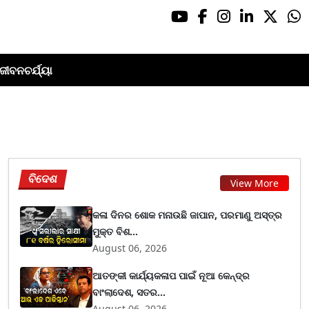
ଜୀବନଚର୍ଯ୍ୟା
ବିଦେଶ
View More
କଳା ଦିନର ଶୋକ ମନାଉଛି ଜାପାନ, ପରମାଣୁ ଅସ୍ତ୍ର
ମୁକ୍ତ ବିଶ...
August 06, 2026
ଆତଙ୍କୀ କାର୍ଯ୍ୟକଳାପ ପାଇଁ ନୂଆ କେନ୍ଦ୍ର
ବାଂଲାଦେଶ, ସତର...
August 06, 2026