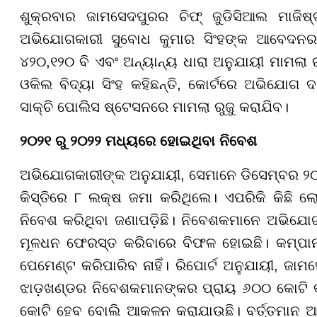
ଶୁକ୍ରବାର ଜାମସେଦପୁରର ଚିଫ୍ ଜୁଡିସିଆଲ ମାଜିଷ୍
ଅଭିଯୋଗକାରୀ ସୁବୋଧ କୁମାର ସିଂହଙ୍କ ଆବେଦନର ଶ
୪୨୦,୧୨୦ ବି ଏବଂ ଅନ୍ୟାନ୍ୟ ଧାରା ଅନୁଯାୟୀ ମାମଲା ର
ଓକିଲ ବିଦ୍ୟା ସିଂହ କହିଛନ୍ତି, କୋର୍ଟରେ ଅଭିଯୋଗ 
ସାକ୍ଚି ପୋଲିସ ଷ୍ଟେସନରେ ମାମଲା ରୁଜୁ କରାଯିବ।
୨୦୨୧ ରୁ ୨୦୨୨ ମଧ୍ୟରେ ହୋଇଥିବା ନିବେଶ
ଅଭିଯୋଗକାରୀଙ୍କ ଅନୁଯାୟୀ, ସେମାନେ ଡିସେମ୍ବର ୨୦୨
କିସ୍ତିରେ ୮ ଲକ୍ଷ ଜମା କରିଥିଲେ। ଏପରିକି କିଛି ଲ
ନିବେଶ କରିଥିବା ଜଣାପଡ଼ିଛି। ନିବେଶକମାନେ ଅଭିଯୋଗ
ମୂଳଧନ ଫେରସ୍ତ କରିବାରେ ବିଫଳ ହୋଇଛି। କମ୍ପାନୀ କ
ପେମେଣ୍ଟ କରିପାରିବ ନାହିଁ। ରିପୋର୍ଟ ଅନୁଯାୟୀ, ଜ
ଝାଡ଼ଖଣ୍ଡର ନିବେଶକମାନଙ୍କର ପ୍ରାୟ ୬୦୦ କୋଟି 
କୋଟି ହେବ ବୋଲି ଆକଳନ କରାଯାଉଛି। ବର୍ତ୍ତମାନ ଆଇ