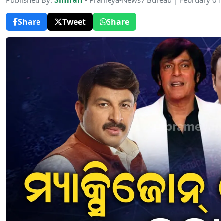
Simran
Published By:
- Prameya-News7 Bureau | February 01
Share
Tweet
Share