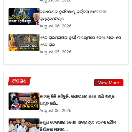
ବଡ଼ଧରଣର ଦୁର୍ଘଟଣାରୁ ବର୍ତ୍ତିଲା ଆମେରିକା
ରାଷ୍ଟ୍ରପତିଙ୍କ...
August 06, 2026
ଏବେ ରାଜପ୍ରାସାଦ ନୁହେଁ ରଣଭୂମିରେ ଦେଖା ହେବ: ସେ
ଏବେ ରାଜ...
August 05, 2026
ଅପରାଧ
View More
କାହାକୁ କିଛି କହିବୁନି, ଜଣାଇଲେ ତତେ ହାଣି ଖଣ୍ଡ
ଖଣ୍ଡ କରି...
August 06, 2026
ତରୁଣ ତେଜପାଲ ଦୋଷୀ ସାବ୍ୟସ୍ତ: ୨୦୧୩ ଯୌନ
ନିର୍ଯାତନା ମାମଲ...