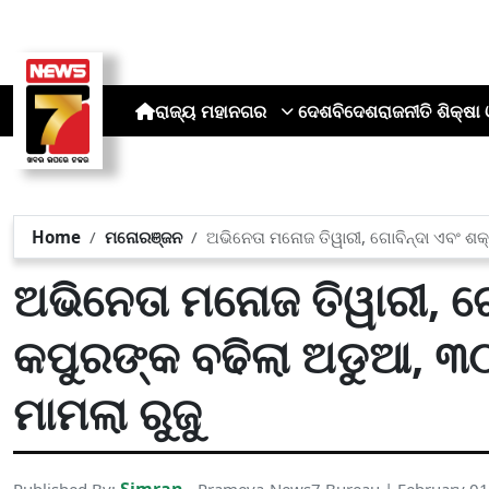
ରାଜ୍ୟ
ମହାନଗର
ଦେଶ
ବିଦେଶ
ରାଜନୀତି
ଶିକ୍ଷା 
Home
ମନୋରଞ୍ଜନ
ଅଭିନେତା ମନୋଜ ତିୱାରୀ, ଗୋବିନ୍ଦା ଏବଂ ଶ
ଅଭିନେତା ମନୋଜ ତିୱାରୀ, ଗୋ
କପୁରଙ୍କ ବଢିଲା ଅଡୁଆ, ୩
ମାମଲା ରୁଜୁ