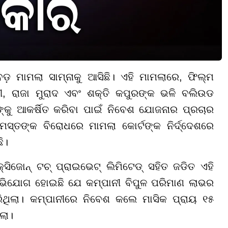
 ମାମଲା ସାମ୍ନାକୁ ଆସିଛି। ଏହି ମାମଲାରେ, ଫିଲ୍ମ
ୀ, ରାଜା ମୁରାଦ ଏବଂ ଶକ୍ତି କପୁରଙ୍କ ଭଳି ବଲିଉଡ
କୁ ଆକର୍ଷିତ କରିବା ପାଇଁ ନିବେଶ ଯୋଜନାର ପ୍ରଚାର
୍ତଙ୍କ ବିରୋଧରେ ମାମଲା କୋର୍ଟଙ୍କ ନିର୍ଦ୍ଦେଶରେ
ି।
୍ସିଜୋନ୍ ଟଚ୍ ପ୍ରାଇଭେଟ୍ ଲିମିଟେଡ୍ ସହିତ ଜଡିତ ଏହି
ଅଭିଯୋଗ ହୋଇଛି ଯେ କମ୍ପାନୀ ବିପୁଳ ପରିମାଣ ଲାଭର
ିଥିଲା। କମ୍ପାନୀରେ ନିବେଶ କଲେ ମାସିକ ପ୍ରାୟ ୧୫
ଲା।