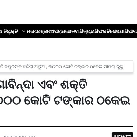
ଓ ନିଯୁକ୍ତି
ମନୋରଞ୍ଜନ
ଅପରାଧ
ଖେଳ
ବାଣିଜ୍ୟ
ରାଶିଫଳ
ବିଶେଷ
ପାଣିପାଗ
କ୍ତି କପୁରଙ୍କ ବଢିଲା ଅଡୁଆ, ୩୦୦୦ କୋଟି ଟଙ୍କାର ଠକେଇ ମାମଲା ରୁଜୁ
ବିନ୍ଦା ଏବଂ ଶକ୍ତି
୦୦୦ କୋଟି ଟଙ୍କାର ଠକେଇ