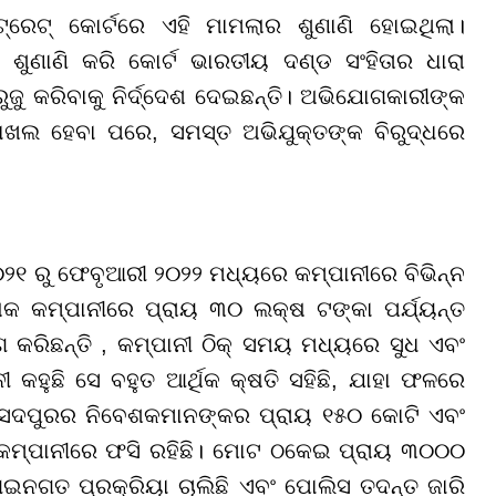
ଟ୍ରେଟ୍ କୋର୍ଟରେ ଏହି ମାମଲାର ଶୁଣାଣି ହୋଇଥିଲା।
ୁଣାଣି କରି କୋର୍ଟ ଭାରତୀୟ ଦଣ୍ଡ ସଂହିତାର ଧାରା
ୁଜୁ କରିବାକୁ ନିର୍ଦ୍ଦେଶ ଦେଇଛନ୍ତି। ଅଭିଯୋଗକାରୀଙ୍କ
ଦାଖଲ ହେବା ପରେ, ସମସ୍ତ ଅଭିଯୁକ୍ତଙ୍କ ବିରୁଦ୍ଧରେ
୧ ରୁ ଫେବୃଆରୀ ୨୦୨୨ ମଧ୍ୟରେ କମ୍ପାନୀରେ ବିଭିନ୍ନ
ୋକ କମ୍ପାନୀରେ ପ୍ରାୟ ୩୦ ଲକ୍ଷ ଟଙ୍କା ପର୍ଯ୍ୟନ୍ତ
 କରିଛନ୍ତି , କମ୍ପାନୀ ଠିକ୍ ସମୟ ମଧ୍ୟରେ ସୁଧ ଏବଂ
ହୁଛି ସେ ବହୁତ ଆର୍ଥିକ କ୍ଷତି ସହିଛି, ଯାହା ଫଳରେ
ାମସେଦପୁରର ନିବେଶକମାନଙ୍କର ପ୍ରାୟ ୧୫୦ କୋଟି ଏବଂ
କମ୍ପାନୀରେ ଫସି ରହିଛି। ମୋଟ ଠକେଇ ପ୍ରାୟ ୩୦୦୦
ନଗତ ପ୍ରକ୍ରିୟା ଚାଲିଛି ଏବଂ ପୋଲିସ ତଦନ୍ତ ଜାରି