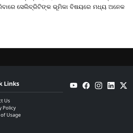
ରିବାରେ ସେଲିବ୍ରିଟିଙ୍କ ଭୂମିକା ବିଷୟରେ ମଧ୍ୟ ଅନେକ
k Links
YouTube
Facebook
Instagram
Linkedin
Twitt
ct Us
y Policy
 of Usage