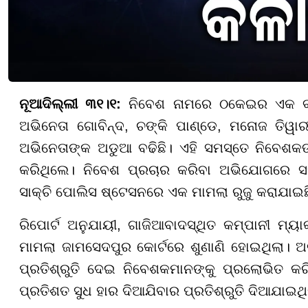
ନୂଆଦିଲ୍ଲୀ ୩୧।୧:
ନିବେଶ ନାମରେ ଠକେଇର ଏକ ବଡ଼
ଅଭିନେତା ଗୋବିନ୍ଦ, ଚଙ୍କି ପାଣ୍ଡେ, ମନୋଜ ତିୱାର
ଅଭିନେତାଙ୍କ ଅଡୁଆ ବଢିଛି। ଏହି ସମସ୍ତେ ନିବେଶକଙ୍
କରିଥିଲେ। ନିବେଶ ପ୍ରଚାର କରିବା ଅଭିଯୋଗରେ ସମସ
ସାକ୍ଚି ପୋଲିସ ଷ୍ଟେସନରେ ଏକ ମାମଲା ରୁଜୁ କରାଯାଇଛ
ରିପୋର୍ଟ ଅନୁଯାୟୀ, ଗାଜିଆବାଦସ୍ଥିତ କମ୍ପାନୀ ମ୍ୟାକ
ମାମଲା ଜାମସେଦପୁର କୋର୍ଟରେ ଶୁଣାଣି ହୋଇଥିଲା। 
ପ୍ରତିଶ୍ରୁତି ଦେଇ ନିବେଶକମାନଙ୍କୁ ପ୍ରଲୋଭିତ କର
ପ୍ରତିଶତ ସୁଧ ହାର ଦିଆଯିବାର ପ୍ରତିଶ୍ରୁତି ଦିଆଯାଇଥି