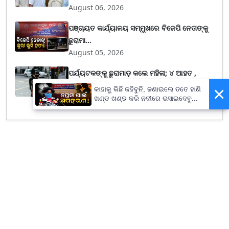
August 06, 2026
ପଞ୍ଚାୟତ କାର୍ଯ୍ୟାଳୟ ସମ୍ମୁଖରେ ବିଜେପି ନେତାଙ୍କୁ
ଛୁରାମା...
August 05, 2026
ପର୍ଯ୍ୟଟକଙ୍କୁ ଛୁରାମାଡ଼ କଲେ ମହିଳା; ୪ ଆହତ ,
ଅଭିଯୁକ୍ତ...
×
କାହାକୁ କିଛି କହିବୁନି, ଜଣାଇଲେ ତତେ ହାଣି
August 05, 2026
ଖଣ୍ଡ ଖଣ୍ଡ କରି ନଦୀରେ ଭସାଇଦେବୁ...