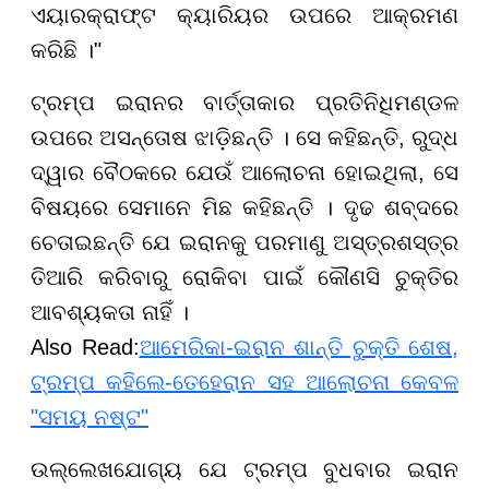
ଏୟାରକ୍ରାଫ୍ଟ କ୍ୟାରିୟର ଉପରେ ଆକ୍ରମଣ
କରିଛି ।"
ଟ୍ରମ୍ପ ଇରାନର ବାର୍ତ୍ତାକାର ପ୍ରତିନିଧିମଣ୍ଡଳ
ଉପରେ ଅସନ୍ତୋଷ ଝାଡ଼ିଛନ୍ତି । ସେ କହିଛନ୍ତି, ରୁଦ୍ଧ
ଦ୍ୱାର ବୈଠକରେ ଯେଉଁ ଆଲୋଚନା ହୋଇଥିଲା, ସେ
ବିଷୟରେ ସେମାନେ ମିଛ କହିଛନ୍ତି । ଦୃଢ ଶବ୍ଦରେ
ଚେତାଇଛନ୍ତି ଯେ ଇରାନକୁ ପରମାଣୁ ଅସ୍ତ୍ରଶସ୍ତ୍ର
ତିଆରି କରିବାରୁ ରୋକିବା ପାଇଁ କୌଣସି ଚୁକ୍ତିର
ଆବଶ୍ୟକତା ନାହିଁ ।
Also Read:
ଆମେରିକା-ଇରାନ ଶାନ୍ତି ଚୁକ୍ତି ଶେଷ,
ଟ୍ରମ୍ପ କହିଲେ-ତେହେରାନ ସହ ଆଲୋଚନା କେବଳ
"ସମୟ ନଷ୍ଟ"
ଉଲ୍ଲେଖଯୋଗ୍ୟ ଯେ ଟ୍ରମ୍ପ ବୁଧବାର ଇରାନ