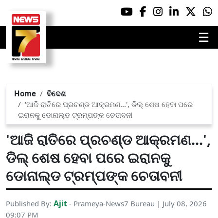
☰
Home
ବିଦେଶ
'ଆଜି ରାତିରେ ପ୍ରଚଣ୍ଡ ଆକ୍ରମଣ...', ଡିଲ୍ ଶେଷ ହେବା ପରେ
ଇରାନକୁ ଡୋନାଲ୍ଡ ଟ୍ରମ୍ପଙ୍କ ଚେତାବନୀ
'ଆଜି ରାତିରେ ପ୍ରଚଣ୍ଡ ଆକ୍ରମଣ...',
ଡିଲ୍ ଶେଷ ହେବା ପରେ ଇରାନକୁ
ଡୋନାଲ୍ଡ ଟ୍ରମ୍ପଙ୍କ ଚେତାବନୀ
Ajit
Published By:
- Prameya-News7 Bureau | July 08, 2026
09:07 PM