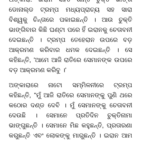
ଡୋନାଲ୍ଡ ଟ୍ରମ୍ପ ମଧ୍ୟପ୍ରାଚ୍ୟ ସହ ସାରା
ବିଶ୍ୱକୁ ଚିନ୍ତାରେ ପକାଇଛନ୍ତି । ଆଉ ଚୁକ୍ତି
ଭାଙ୍ଗିବାର କିଛି ଘଣ୍ଟା ପରେ ହିଁ ଇରାନକୁ ଚେତାବନୀ
ଦେଇଛନ୍ତି । ଟ୍ରମ୍ପ ତେହେରାନ ଉପରେ ବଡ଼
ଆକ୍ରମଣ କରିବାର ଧମକ ଦେଇଛନ୍ତି । ସେ
କହିଛନ୍ତି, 'ଆମେ ଆଜି ରାତିରେ ସେମାନଙ୍କ ଉପରେ
ବଡ଼ ଆକ୍ରମଣ କରିବୁ ।'
ଅଙ୍କାରାରେ ନାଟୋ ସମ୍ମିଳନୀରେ ଟ୍ରମ୍ପ
କହିଛନ୍ତି, "ମୁଁ ଆଜି ରାତିରେ ସେମାନଙ୍କୁ ପୁଣି ଥରେ
କଠୋର ଦଣ୍ଡ ଦେବି । ମୁଁ ସେମାନଙ୍କୁ ଚେତାବନୀ
ଦେଉଛି । ସେମାନେ ପ୍ରତିଦିନ ଚୁକ୍ତିନାମା
ଭାଙ୍ଗୁଛନ୍ତି । ସେମାନେ ମିଛ କହୁଛନ୍ତି, ପ୍ରତାରଣା
କରୁଛନ୍ତି ଏବଂ ଲୋକଙ୍କୁ ମାରୁଛନ୍ତି । ଇରାନ ଆମ