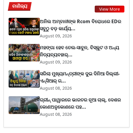
ବାଣିଜ୍ୟ
View More
ଅନିଲ ଅମ୍ବାନୀଙ୍କ Rcom ବିରୋଧରେ EDର
ସବୁଠୁ ବଡ଼ କାର୍ଯ୍ୟ...
August 09, 2026
ମହଙ୍ଗା ହେବ ତେଲ-ସାବୁନ, ବିସ୍କୁଟ ଓ ଅନ୍ୟ
ନିତ୍ୟବ୍ୟବହାର୍...
August 09, 2026
ସରିଲା ମୁଖ୍ୟମନ୍ତ୍ରୀଙ୍କ ଦୁଇ ଦିନିଆ ଦିଲ୍ଲୀ-
ଏନ୍‌ସିଆର୍ ଗ...
August 08, 2026
ଗ୍ରୀନ୍ ପାୱାରରେ ଭାରତର ନୂଆ ଚାଲ୍, ଦେଶର
କୋଣଅନୁକୋଣରେ ପହ...
August 08, 2026