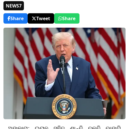
NEWS7
Share
Tweet
Share
ଅଙ୍କାରା: ଇରାନ ସହିତ ଶାନ୍ତି ଚୁକ୍ତି ଭାଙ୍ଗି