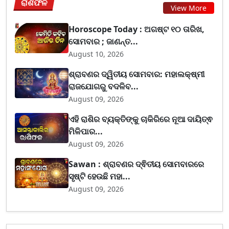
ରାଶିଫଳ
View More
Horoscope Today : ଅଗଷ୍ଟ ୧୦ ତାରିଖ,
ସୋମବାର ; ଜାଣନ୍ତ...
August 10, 2026
ଶ୍ରାବଣର ଦ୍ୱିତୀୟ ସୋମବାର: ମହାଲକ୍ଷ୍ମୀ
ରାଜଯୋଗରୁ ବଦଳିବ...
August 09, 2026
ଏହି ରାଶିର ବ୍ୟକ୍ତିଙ୍କୁ ଚାକିରିରେ ନୂଆ ଦାୟିତ୍ଵ
ମିଳିପାର...
August 09, 2026
Sawan : ଶ୍ରାବଣର ଦ୍ଵିତୀୟ ସୋମବାରରେ
ସୃଷ୍ଟି ହେଉଛି ମହା...
August 09, 2026