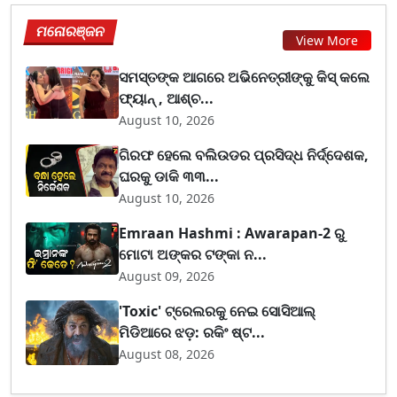
ମନୋରଞ୍ଜନ
View More
ସମସ୍ତଙ୍କ ଆଗରେ ଅଭିନେତ୍ରୀଙ୍କୁ କିସ୍ କଲେ
ଫ୍ୟାନ୍ , ଆଶ୍ଚ...
August 10, 2026
ଗିରଫ ହେଲେ ବଲିଉଡର ପ୍ରସିଦ୍ଧ ନିର୍ଦ୍ଦେଶକ,
ଘରକୁ ଡାକି ୩୩...
August 10, 2026
Emraan Hashmi : Awarapan-2 ରୁ
ମୋଟା ଅଙ୍କର ଟଙ୍କା ନ...
August 09, 2026
'Toxic' ଟ୍ରେଲରକୁ ନେଇ ସୋସିଆଲ୍
ମିଡିଆରେ ଝଡ଼: ରକିଂ ଷ୍ଟ...
August 08, 2026