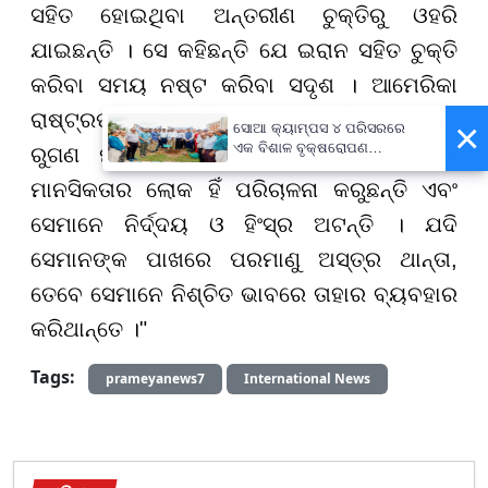
ସହିତ ହୋଇଥିବା ଅନ୍ତରୀଣ ଚୁକ୍ତିରୁ ଓହରି
ଯାଇଛନ୍ତି । ସେ କହିଛନ୍ତି ଯେ ଇରାନ ସହିତ ଚୁକ୍ତି
କରିବା ସମୟ ନଷ୍ଟ କରିବା ସଦୃଶ । ଆମେରିକା
ରାଷ୍ଟ୍ରପତି କହିଛନ୍ତି, "ସେମାନେ ନିକୃଷ୍ଟ ଏବଂ
×
ସୋଆ କ୍ୟାମ୍ପସ ୪ ପରିସରରେ
ଏକ ବିଶାଳ ବୃକ୍ଷରୋପଣ
ରୁଗଣ ମାନସିକତାର ଲୋକ, ସେମାନଙ୍କୁ ରୁଗଣ
କାର୍ଯ୍ୟକ୍ରମ, ସୋଆର ସବୁ
ମାନସିକତାର ଲୋକ ହିଁ ପରିଚାଳନା କରୁଛନ୍ତି ଏବଂ
କ୍ୟାମ୍ପସ ହେବ ସବୁଜ କ୍ୟାମ୍ପସ:
କୁଳପତି
ସେମାନେ ନିର୍ଦ୍ଦୟ ଓ ହିଂସ୍ର ଅଟନ୍ତି । ଯଦି
ସେମାନଙ୍କ ପାଖରେ ପରମାଣୁ ଅସ୍ତ୍ର ଥାନ୍ତା,
ତେବେ ସେମାନେ ନିଶ୍ଚିତ ଭାବରେ ତାହାର ବ୍ୟବହାର
କରିଥାନ୍ତେ ।"
Tags:
prameyanews7
International News