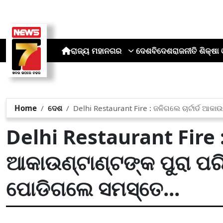
ରାଜ୍ୟ
ମହାନଗର
ଦେଶ
ବିଦେଶ
ରାଜନୀତି
ଶିକ୍ଷା 
Home
ଦେଶ
Delhi Restaurant Fire : ଜଳିଗଲେ ଚାର୍ଟାର୍ଡ ଆକା
Delhi Restaurant Fire : 
ଆକାଉଣ୍ଟାଣ୍ଟଙ୍କ ପୁରା ପର
ପୋଡିଗଲେ ସମସ୍ତେ...