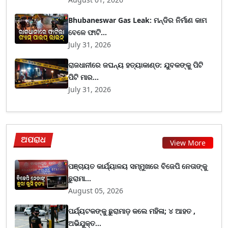
Bhubaneswar Gas Leak: ମନ୍ଦିର ନିର୍ମାଣ କାମ
ବେଳେ ଫାଟି...
July 31, 2026
ରାଜଧାନୀରେ ଜଘନ୍ୟ ହତ୍ୟାକାଣ୍ଡ: ଯୁବକଙ୍କୁ ପିଟି
ପିଟି ମାର...
July 31, 2026
ଅପରାଧ
View More
ପଞ୍ଚାୟତ କାର୍ଯ୍ୟାଳୟ ସମ୍ମୁଖରେ ବିଜେପି ନେତାଙ୍କୁ
ଛୁରାମା...
August 05, 2026
ପର୍ଯ୍ୟଟକଙ୍କୁ ଛୁରାମାଡ଼ କଲେ ମହିଳା; ୪ ଆହତ ,
ଅଭିଯୁକ୍ତ...