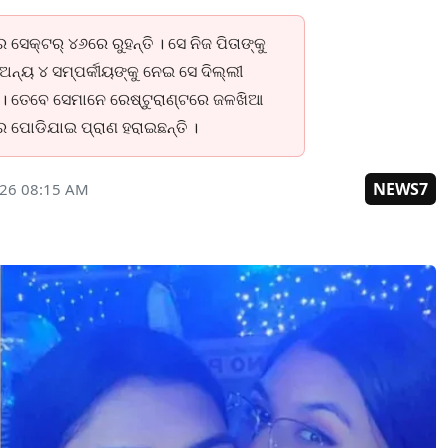
ସେକ୍ଟର୍ ୪୬ରେ ରୁହନ୍ତି । ସେ ନିଜ ପିତାଙ୍କୁ
ଅନ୍ୟ ୪ ସମ୍ପର୍କୀୟଙ୍କୁ ନେଇ ସେ ଦିଲ୍ଲୀ
ଲେ । ତେବେ ସେମାନେ ରେଷ୍ଟୁରାଣ୍ଟରେ ଜଳଖିଆ
 ପୋଡିଯାଇ ପ୍ରାଣ ହରାଇଛନ୍ତି ।
NEWS7
026 08:15 AM