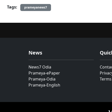
Tags:
prameyanews7
News
Quic
News7 Odia
Conta
Prameya-ePaper
Privac
Prameya-Odia
Terms
Prameya-English