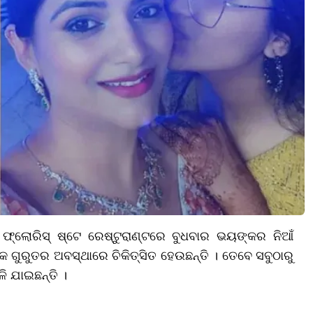
୍ଲୋରିସ୍ ଷ୍ଟେ ରେଷ୍ଟୁରାଣ୍ଟରେ ବୁଧବାର ଭୟଙ୍କର ନିଆଁ
କ ଗୁରୁତର ଅବସ୍ଥାରେ ଚିକିତ୍ସିତ ହେଉଛନ୍ତି । ତେବେ ସବୁଠାରୁ
ି ଯାଇଛନ୍ତି ।