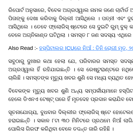
ରିପୋର୍ଟ ଅନୁସାରେ, ବିବେକ ଅଗ୍ରଓ୍ୱାଲ ନାମକ ଜଣେ ଚାର୍ଟାର୍ଡ
ପିତାଙ୍କୁ ଦେଖା କରିବାକୁ ଦିଲ୍ଲୀ ଆସିଥିଲେ । ପତ୍ନୀ ଏବଂ ଦ
ଆସିଥିଲେ । ତେବେ ଫ୍ଲୋରିସ୍ ଷ୍ଟେରେ ସେ ଦୁଇଟି ରୁମ୍ ବୁକ୍
ବେଳେ ଅଗ୍ନିକାଣ୍ଡ ଘଟିଥିଲା । ସମସ୍ତ ୮ ଜଣ ସଦସ୍ୟ ଏଥିରେ 
Also Read :-
ହସ୍ପିଟାଲର ICUରେ ନିଆଁ : ତିନି ରୋଗୀ ମୃତ, 
ସବୁଠାରୁ ଦୁଃଖର କଥା ହେଲା ଯେ, ପରିବାରର ସମସ୍ତ ସଦସ୍ୟ 
ଅଗ୍ରଓ୍ୱାଲ ହିଁ ରହିଯାଇଛନ୍ତି । ସେ ରେଷ୍ଟୁରାଣ୍ଟରେ ନଥି
ଚାଲିଛି । ସମସ୍ତଙ୍କ ମୃତ୍ୟୁ ଖବର ଶୁଣି ସେ ମଧ୍ୟ ବ୍ୟଥିତ ହୋ
ବିବେକଙ୍କ ମୃତ୍ୟୁ ଖବର ଶୁଣି ଅନ୍ୟ ସମ୍ପର୍କୀୟମାନେ ହସ୍ପି
ହେଲେ ଡିଏନଏ ଟେଷ୍ଟ୍ ପରେ ହିଁ ମୃତଦେହ ପ୍ରଦାନ କରାଯିବ ବୋଲି
ସୂଚନାଯୋଗ୍ୟ, ବୁଧବାର ଦିଲ୍ଲୀର ଫ୍ଲୋରିସ୍ ଷ୍ଟେ ହୋଟେ
ହରାଇଛନ୍ତି । ସକାଳ ୮ଟା ୩୦ ମିନିଟରେ ପ୍ରଥମେ ନିଆଁ ଲାଗି
ପୋଲିସ ଗିରଫ କରିଥିବା ବେଳେ ତଦନ୍ତ ଜାରି ରହିଛି ।