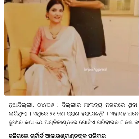
ନୂଆଦିଲ୍ଲୀ, ୦୪/୦୬ : ଦିଲ୍ଲୀର ମାଲବ୍ୟ ନଗରରେ ଥିବା ଫ
ଲାଗିଥିଲା । ଏଥିରେ ୨୧ ଜଣ ପ୍ରାଣ ହରାଇଛନ୍ତି । ଏହାସହ ଅନେ
ଦୁଃଖର କଥା ଯେ ଅଗ୍ନିକାଣ୍ଡରେ ଗୋଟିଏ ପରିବାରର ୮ ଜଣ ଜଳ
ଜଳିଗଲେ ଚାର୍ଟାର୍ଡ ଆକାଉଣ୍ଟାଣ୍ଚଙ୍କ ପରିବାର