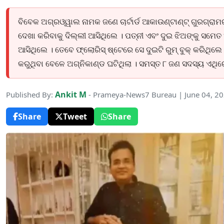
ବିବେକ ଅଗ୍ରଓ୍ୱାଲ ନାମକ ଜଣେ ଚାର୍ଟାର୍ଡ ଆକାଉଣ୍ଟାଣ୍ଟ୍ ଗୁରଗ୍ରାମର 
ଦେଖା କରିବାକୁ ଦିଲ୍ଲୀ ଆସିଥିଲେ । ପତ୍ନୀ ଏବଂ ଦୁଇ ଝିଅଙ୍କୁ ସମେତ 
ଆସିଥିଲେ । ତେବେ ଫ୍ଲୋରିସ୍ ଷ୍ଟେରେ ସେ ଦୁଇଟି ରୁମ୍ ବୁକ୍ କରିଥି
କରୁଥିବା ବେଳେ ଅଗ୍ନିକାଣ୍ଡ ଘଟିଥିଲା । ସମସ୍ତ ୮ ଜଣ ସଦସ୍ୟ ଏଥିରେ
Ankit M
Published By:
- Prameya-News7 Bureau | June 04, 2
Share
Tweet
Share