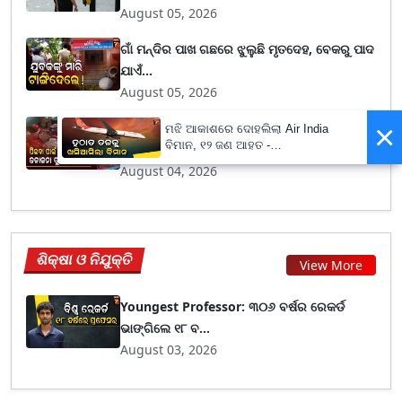
August 05, 2026
ଗାଁ ମନ୍ଦିର ପାଖ ଗଛରେ ଝୁଲୁଛି ମୃତଦେହ, ବେକରୁ ପାଦ
ଯାଏଁ...
August 05, 2026
×
ଘରକୁ ଆସିଥିଲେ ପାଣି ପିଇବାକୁ, ଘଟାଇଲେ
ମଝି ଆକାଶରେ ଦୋହଲିଲା Air India
ବିମାନ, ୧୨ ଜଣ ଆହତ -
ଭୟଙ୍କର କାଣ୍ଡ
PrameyaNews7
August 04, 2026
ଶିକ୍ଷା ଓ ନିଯୁକ୍ତି
View More
Youngest Professor: ୩୦୬ ବର୍ଷର ରେକର୍ଡ
ଭାଙ୍ଗିଲେ ୧୮ ବ...
August 03, 2026