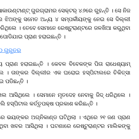
 ଆକାଉଣ୍ଟାଣ୍ଟ୍ ଗୁରଗ୍ରାମର ସେକ୍ଟର୍ ୪୬ରେ ରୁହନ୍ତି । ସେ ନିଜ
ୁଇ ଝିଅଙ୍କୁ ସମେତ ଅନ୍ୟ ୪ ସମ୍ପର୍କୀୟଙ୍କୁ ନେଇ ସେ ଦିଲ୍ଲୀ
 କରିଥିଲେ । ତେବେ ସେମାନେ ରେଷ୍ଟୁରାଣ୍ଟରେ ଜଳଖିଆ କରୁଥିବା
ପୋଡିଯାଇ ପ୍ରାଣ ହରାଇଛନ୍ତି ।
୨୦ ଗୁରୁତର
ପ୍ରାଣ ହରାଇଛନ୍ତି । କେବଳ ବିବେକଙ୍କ ପିତା ରାଧେଶ୍ୟାମ୍
ଲେ । ତାଙ୍କର ଦିଲ୍ଲୀର ଏକ ଘରୋଇ ହସ୍ପିଟାଲରେ ଚିକିତ୍ସା
ଇ ପଡିଛନ୍ତି ।
ଟାଲ ଆସିଥିଲେ । ସେମାନେ ମୃତଦେହ ନେବାକୁ ଜିଦ୍ ଧରିଥିଲେ ।
 ହସ୍ପିଟାଲ କର୍ତ୍ତୃପକ୍ଷ ପ୍ରକାଶ କରିଛନ୍ତି ।
ଲରେ ଭୟଙ୍କର ଅଗ୍ନିକାଣ୍ଡ ଘଟିଥିଲା । ଏଥିରେ ୨୧ ଜଣ ପ୍ରାଣ
ଥିବା ଖବର ଆସିଥିଲା । ଘଟଣାରେ ରେଷ୍ଟୁରାଣ୍ଟର ମାଲିକଙ୍କୁ