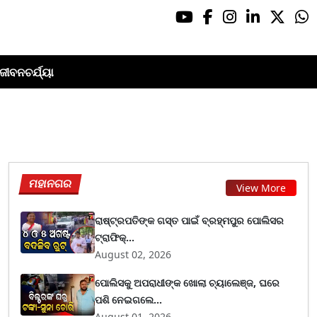
ଜୀବନଚର୍ଯ୍ୟା
ମହାନଗର
View More
ରାଷ୍ଟ୍ରପତିଙ୍କ ଗସ୍ତ ପାଇଁ ବ୍ରହ୍ମପୁର ପୋଲିସର
ଟ୍ରାଫିକ୍...
August 02, 2026
ପୋଲିସକୁ ଅପରାଧୀଙ୍କ ଖୋଲା ଚ୍ୟାଲେଞ୍ଜ, ଘରେ
ପଶି ନେଇଗଲେ...
August 01, 2026