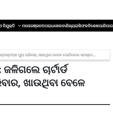
ଓ ନିଯୁକ୍ତି
ମନୋରଞ୍ଜନ
ଅପରାଧ
ଖେଳ
ବାଣିଜ୍ୟ
ରାଶିଫଳ
ବିଶେଷ
ପାଣିପାଗ
ଉଣ୍ଟାଣ୍ଟଙ୍କ ପୁରା ପରିବାର, ଖାଉଥିବା ବେଳେ ପୋଡିଗଲେ ସମସ୍ତେ...
ଜଳିଗଲେ ଚାର୍ଟାର୍ଡ
ିବାର, ଖାଉଥିବା ବେଳେ