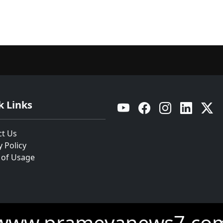
k Links
YouTube
Facebook
Instagram
Linkedin
Twitt
ct Us
y Policy
 of Usage
www.prameyanews7.co