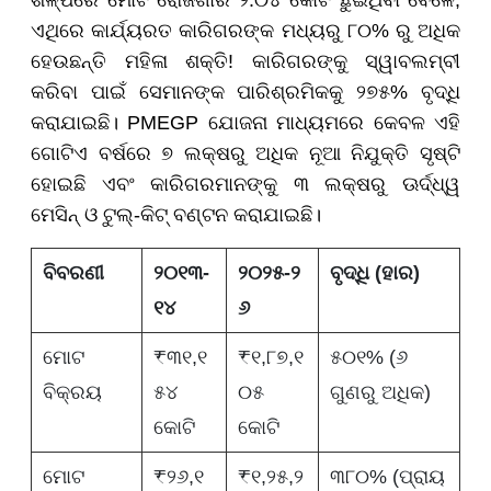
ଶିଳ୍ପରେ ମୋଟ ରୋଜଗାର ୨.୦୪ କୋଟି ଛୁଇଁଥିବା ବେଳେ,
ଏଥିରେ କାର୍ଯ୍ୟରତ କାରିଗରଙ୍କ ମଧ୍ୟରୁ ୮୦% ରୁ ଅଧିକ
ହେଉଛନ୍ତି ମହିଳା ଶକ୍ତି! କାରିଗରଙ୍କୁ ସ୍ୱାବଲମ୍ବୀ
କରିବା ପାଇଁ ସେମାନଙ୍କ ପାରିଶ୍ରମିକକୁ ୨୭୫% ବୃଦ୍ଧି
କରାଯାଇଛି। PMEGP ଯୋଜନା ମାଧ୍ୟମରେ କେବଳ ଏହି
ଗୋଟିଏ ବର୍ଷରେ ୭ ଲକ୍ଷରୁ ଅଧିକ ନୂଆ ନିଯୁକ୍ତି ସୃଷ୍ଟି
ହୋଇଛି ଏବଂ କାରିଗରମାନଙ୍କୁ ୩ ଲକ୍ଷରୁ ଊର୍ଦ୍ଧ୍ୱ
ମେସିନ୍ ଓ ଟୁଲ୍-କିଟ୍ ବଣ୍ଟନ କରାଯାଇଛି।
ବିବରଣୀ
୨୦୧୩-
୨୦୨୫-୨
ବୃଦ୍ଧି (ହାର)
୧୪
୬
ମୋଟ
₹୩୧,୧
₹୧,୮୭,୧
୫୦୧% (୬
ବିକ୍ରୟ
୫୪
୦୫
ଗୁଣରୁ ଅଧିକ)
କୋଟି
କୋଟି
ମୋଟ
₹୨୬,୧
₹୧,୨୫,୨
୩୮୦% (ପ୍ରାୟ