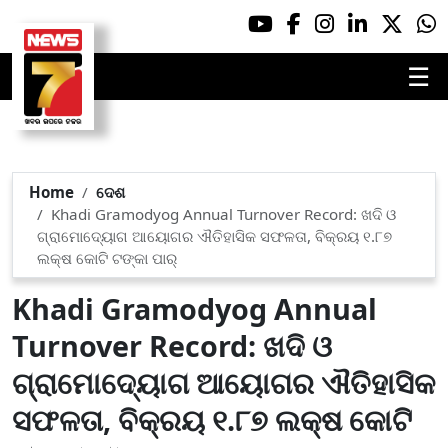
☰
Home
ଦେଶ
Khadi Gramodyog Annual Turnover Record: ଖଦି ଓ
ଗ୍ରାମୋଦ୍ୟୋଗ ଆୟୋଗର ଐତିହାସିକ ସଫଳତା, ବିକ୍ରୟ ୧.୮୭
ଲକ୍ଷ କୋଟି ଟଙ୍କା ପାର୍
Khadi Gramodyog Annual
Turnover Record: ଖଦି ଓ
ଗ୍ରାମୋଦ୍ୟୋଗ ଆୟୋଗର ଐତିହାସିକ
ସଫଳତା, ବିକ୍ରୟ ୧.୮୭ ଲକ୍ଷ କୋଟି