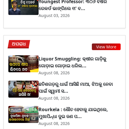
Youngest Professor: ୩୦୬ ବର୍ଷର
ରେକର୍ଡ ଭାଙ୍ଗିଲେ ୧୮ ବ...
August 03, 2026
ଅପରାଧ
View More
Liquor Smuggling: କ୍ଷୀର ଗାଡ଼ିକୁ
ଗୋଡ଼ାଇ ଗୋଡ଼ାଇ ଧରିଲ...
August 08, 2026
ଛତିଶଗଡ଼ରୁ ଧାଇଁ ଆସିଛି ମାଆ, ଝିଅକୁ ନେବା
ପାଇଁ ସ୍ୱାମୀ ସ...
August 08, 2026
Rourkela : ଶୌଚ ହେବାକୁ ଯାଇଥିଲେ,
ମୁଖାପିନ୍ଧା ଦୁଇ ଜଣ ପ...
August 08, 2026