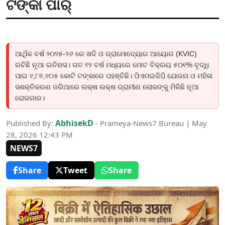
ଟଙ୍କା ପାର୍
ଆର୍ଥିକ ବର୍ଷ ୨୦୨୫-୨୬ ରେ ଖଦି ଓ ଗ୍ରାମୋଦ୍ୟୋଗ ଆୟୋଗ (KVIC)
ରଚିଛି ନୂଆ ଇତିହାସ। ଗତ ୧୨ ବର୍ଷ ମଧ୍ୟରେ ମୋଟ ବିକ୍ରୟ ୫୦୧% ବୃଦ୍ଧି
ପାଇ ୧,୮୭,୧୦୫ କୋଟି ଟଙ୍କାରେ ପହଞ୍ଚିଛି। ପିଏମଇଜିପି ଯୋଜନା ଓ ମହିଳା
ସଶକ୍ତିକରଣ ଜରିଆରେ ଲକ୍ଷ ଲକ୍ଷ ଗ୍ରାମୀଣ ଲୋକଙ୍କୁ ମିଳିଛି ନୂଆ
ରୋଜଗାର।
AbhisekD
Published By:
- Prameya-News7 Bureau | May
28, 2026 12:43 PM
NEWS7
Share
Tweet
Share