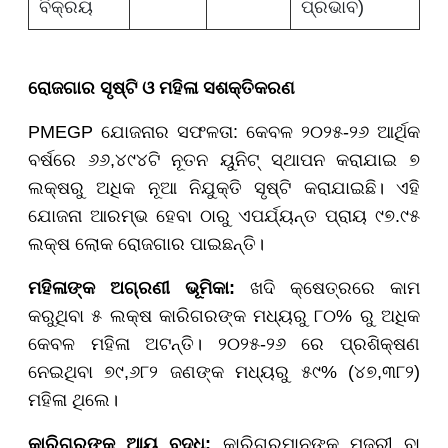
ବିକ୍ରୟ
ପ୍ରଭାବ)
ରୋଜଗାର ସୃଷ୍ଟି ଓ ମହିଳା ସଶକ୍ତିକରଣ
PMEGP ଯୋଜନାର ସଫଳତା: କେବଳ ୨୦୨୫-୨୬ ଆର୍ଥିକ
ବର୍ଷରେ ୬୬,୪୯୪ଟି ନୂତନ ୟୁନିଟ୍ ସ୍ଥାପନ କରାଯାଇ ୭
ଲକ୍ଷରୁ ଅଧିକ ନୂଆ ନିଯୁକ୍ତି ସୃଷ୍ଟି କରାଯାଇଛି। ଏହି
ଯୋଜନା ଆରମ୍ଭ ହେବା ଠାରୁ ଏପର୍ଯ୍ୟନ୍ତ ପ୍ରାୟ ୯୭.୯୫
ଲକ୍ଷ ଲୋକ ରୋଜଗାର ପାଇଛନ୍ତି।
ମହିଳାଙ୍କ ଅଗ୍ରଣୀ ଭୂମିକା:
ଖଦି କ୍ଷେତ୍ରରେ କାମ
କରୁଥିବା ୫ ଲକ୍ଷ କାରିଗରଙ୍କ ମଧ୍ୟରୁ ୮୦% ରୁ ଅଧିକ
କେବଳ ମହିଳା ଅଟନ୍ତି। ୨୦୨୫-୨୬ ରେ ପ୍ରଶିକ୍ଷଣ
ନେଇଥିବା ୭୯,୬୮୨ ଜଣଙ୍କ ମଧ୍ୟରୁ ୫୯% (୪୭,୩୮୨)
ମହିଳା ଥିଲେ।
କାରିଗରଙ୍କ ଆୟ ବୃଦ୍ଧି:
କାରିଗରମାନଙ୍କ ମଜୁରୀ ବା