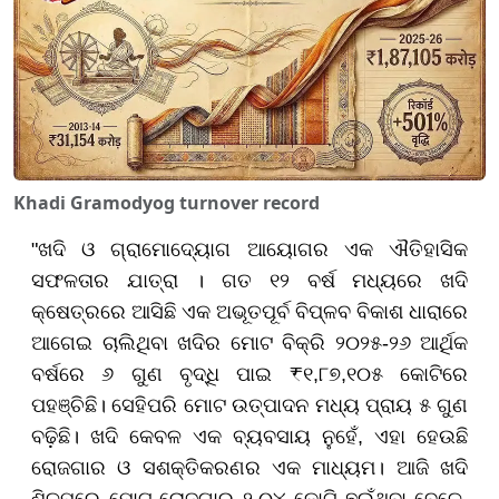
Khadi Gramodyog turnover record
"ଖଦି ଓ ଗ୍ରାମୋଦ୍ୟୋଗ ଆୟୋଗର ଏକ ଐତିହାସିକ
ସଫଳତାର ଯାତ୍ରା । ଗତ ୧୨ ବର୍ଷ ମଧ୍ୟରେ ଖଦି
କ୍ଷେତ୍ରରେ ଆସିଛି ଏକ ଅଭୂତପୂର୍ବ ବିପ୍ଳବ ବିକାଶ ଧାରାରେ
ଆଗେଇ ଚାଲିଥିବା ଖଦିର ମୋଟ ବିକ୍ରି ୨୦୨୫-୨୬ ଆର୍ଥିକ
ବର୍ଷରେ ୬ ଗୁଣ ବୃଦ୍ଧି ପାଇ ₹୧,୮୭,୧୦୫ କୋଟିରେ
ପହଞ୍ଚିଛି। ସେହିପରି ମୋଟ ଉତ୍ପାଦନ ମଧ୍ୟ ପ୍ରାୟ ୫ ଗୁଣ
ବଢ଼ିଛି। ଖଦି କେବଳ ଏକ ବ୍ୟବସାୟ ନୁହେଁ, ଏହା ହେଉଛି
ରୋଜଗାର ଓ ସଶକ୍ତିକରଣର ଏକ ମାଧ୍ୟମ। ଆଜି ଖଦି