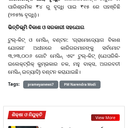
ପାରିଶ୍ରମିକ ₹୪ ରୁ ବୃଦ୍ଧି ପାଇ ₹୧୫ ରେ ପହଞ୍ଚିଛି
(୨୭୫% ବୃଦ୍ଧି)।
ଭିତ୍ତିଭୂମି ବିକାଶ ଓ ସରକାରୀ ସହଯୋଗ
ଟୁଲ୍-କିଟ୍ ଓ ମେସିନ୍ ବଣ୍ଟନ: ‘ଗ୍ରାମୋଦ୍ୟୋଗ ବିକାଶ
ଯୋଜନା’ ଅଧୀନରେ କାରିଗରମାନଙ୍କୁ ସର୍ବମୋଟ
୩,୨୩,୦୦୬ ଗୋଟି ମେସିନ୍ ଏବଂ ଟୁଲ୍-କିଟ୍ (ଯେପରିକି-
ଇଲେକ୍ଟ୍ରିକ୍ କୁମ୍ଭକାର ଚକ, ମହୁ ବାକ୍ସ, ଅଗରବତୀ
ମେସିନ୍ ଇତ୍ୟାଦି) ବଣ୍ଟନ କରାଯାଇଛି।
Tags:
prameyanews7
PM Narendra Modi
ଶିକ୍ଷା ଓ ନିଯୁକ୍ତି
View More