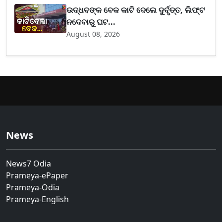
ଉଦ୍ଧବଙ୍କ ବେକ କାଟି ଦେଲେ ଦୁର୍ବୃତ୍ତ, ଲିଫ୍ଟ
ନଦେବାରୁ ଘଟ...
August 08, 2026
News
News7 Odia
Prameya-ePaper
Prameya-Odia
Prameya-English