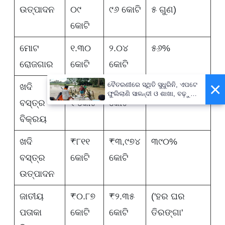
ଉତ୍ପାଦନ
୦୯
୯୬ କୋଟି
୫ ଗୁଣ)
କୋଟି
ମୋଟ
୧.୩୦
୨.୦୪
୫୬%
ରୋଜଗାର
କୋଟି
କୋଟି
×
ବୈତରଣୀରେ ସ୍ଥିତି ସୁଧୁରିନି, ଏପଟେ
ଖଦି
₹୧,୦୮
₹୭,୮୬୯
୬୨୮%
ଫୁଲିଲାଣି ସାଳନ୍ଦୀ ଓ ଶାଖା, ବଢ଼ୁଛି
ବସ୍ତ୍ର
୧ କୋଟି
କୋଟି
ବନ୍ୟା ଭୟ
ବିକ୍ରୟ
ଖଦି
₹୮୧୧
₹୩,୯୭୪
୩୯୦%
ବସ୍ତ୍ର
କୋଟି
କୋଟି
ଉତ୍ପାଦନ
ଜାତୀୟ
₹୦.୮୭
₹୨.୩୫
('ହର ଘର
ପତାକା
କୋଟି
କୋଟି
ତିରଙ୍ଗା'