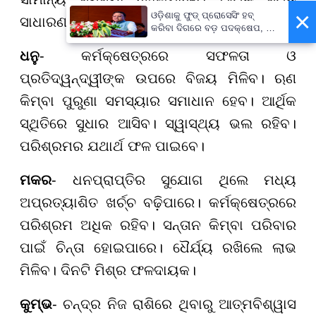
×
ଓଡ଼ିଶାକୁ ଫୁଡ୍ ପ୍ରୋସେସିଂ ହବ୍
ସାଧାରଣ ରହିବ। ଦିନଟି ମିଶ୍ର ଫଳଦାୟକ।
କରିବା ଦିଗରେ ବଡ଼ ପଦକ୍ଷେପ, ୪୨
ହଜାରରୁ ଅଧିକ ନିଯୁକ୍ତି ସୁଯୋଗ
ଧନୁ
- କର୍ମକ୍ଷେତ୍ରରେ ସଫଳତା ଓ
ପ୍ରତିଦ୍ୱନ୍ଦ୍ୱୀଙ୍କ ଉପରେ ବିଜୟ ମିଳିବ। ଋଣ
କିମ୍ବା ପୁରୁଣା ସମସ୍ୟାର ସମାଧାନ ହେବ। ଆର୍ଥିକ
ସ୍ଥିତିରେ ସୁଧାର ଆସିବ। ସ୍ୱାସ୍ଥ୍ୟ ଭଲ ରହିବ।
ପରିଶ୍ରମର ଯଥାର୍ଥ ଫଳ ପାଇବେ।
ମକର
- ଧନପ୍ରାପ୍ତିର ସୁଯୋଗ ଥିଲେ ମଧ୍ୟ
ଅପ୍ରତ୍ୟାଶିତ ଖର୍ଚ୍ଚ ବଢ଼ିପାରେ। କର୍ମକ୍ଷେତ୍ରରେ
ପରିଶ୍ରମ ଅଧିକ ରହିବ। ସନ୍ତାନ କିମ୍ବା ପରିବାର
ପାଇଁ ଚିନ୍ତା ହୋଇପାରେ। ଧୈର୍ଯ୍ୟ ରଖିଲେ ଲାଭ
ମିଳିବ। ଦିନଟି ମିଶ୍ର ଫଳଦାୟକ।
କୁମ୍ଭ
- ଚନ୍ଦ୍ର ନିଜ ରାଶିରେ ଥିବାରୁ ଆତ୍ମବିଶ୍ୱାସ