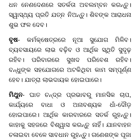
ଧନ ନେଣଦେଣରେ ସତର୍କତା ଅବଲମ୍ବନ କରନ୍ତୁ।
ସ୍ୱାସ୍ଥ୍ୟ ପ୍ରତି ଯତ୍ନ ନିଅନ୍ତୁ। ଶିବଙ୍କ ଆରାଧନା
ଶୁଭ ଫଳ ଦେବ।
ବୃଷ
- କର୍ମକ୍ଷେତ୍ରରେ ନୂଆ ସୁଯୋଗ ମିଳିବ।
ବ୍ୟବସାୟରେ ଲାଭ ବଢ଼ିବ ଓ ଆର୍ଥିକ ସ୍ଥିତି ସୁଦୃଢ଼
ରହିବ। ପରିବାରରେ ସୁଖଦ ପରିବେଶ ରହିବ।
ବନ୍ଧୁଙ୍କ ସହଯୋଗରେ ଅଟକିଥିବା କାମ ସମ୍ପୂର୍ଣ୍ଣ
ହେବ। ଯାତ୍ରା ଲାଭଦାୟକ ହୋଇପାରେ।
ମିଥୁନ
- ଘାତ ଚନ୍ଦ୍ର ପ୍ରଭାବରୁ ମାନସିକ ଚାପ,
କାର୍ଯ୍ୟରେ ବାଧା ଓ ଅନାବଶ୍ୟକ ଧାଁ-ଦୌଡ଼
ହୋଇପାରେ। ଆର୍ଥିକ କାରବାରରେ ସତର୍କ ରୁହନ୍ତୁ।
କାହାକୁ ସହଜରେ ବିଶ୍ୱାସ କରନ୍ତୁ ନାହିଁ। ଯାନବାହନ
ଚଳାଇବା ବେଳେ ସାବଧାନ ରୁହନ୍ତୁ। ଗଣେଶଙ୍କ ପୂଜା