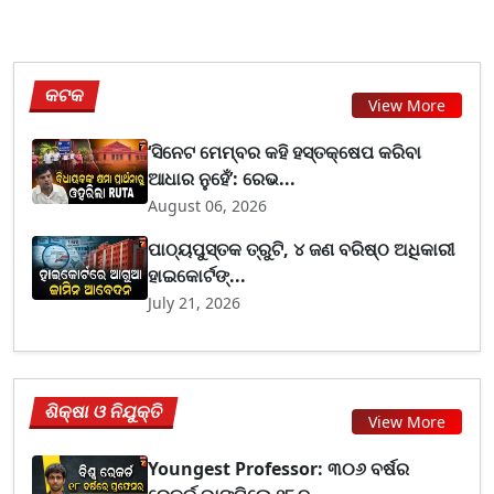
କଟକ
View More
‘ସିନେଟ ମେମ୍ବର କହି ହସ୍ତକ୍ଷେପ କରିବା
ଆଧାର ନୁହେଁ’: ରେଭ...
August 06, 2026
ପାଠ୍ୟପୁସ୍ତକ ତ୍ରୁଟି, ୪ ଜଣ ବରିଷ୍ଠ ଅଧିକାରୀ
ହାଇକୋର୍ଟଙ୍...
July 21, 2026
ଶିକ୍ଷା ଓ ନିଯୁକ୍ତି
View More
Youngest Professor: ୩୦୬ ବର୍ଷର