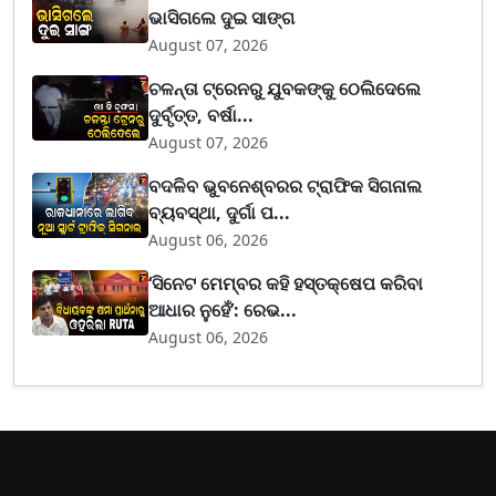
ଭାସିଗଲେ ଦୁଇ ସାଙ୍ଗ
August 07, 2026
ଚଳନ୍ତା ଟ୍ରେନରୁ ଯୁବକଙ୍କୁ ଠେଲିଦେଲେ
ଦୁର୍ବୃତ୍ତ, ବର୍ଷା...
August 07, 2026
ବଦଳିବ ଭୁବନେଶ୍ବରର ଟ୍ରାଫିକ ସିଗନାଲ
ବ୍ୟବସ୍ଥା, ଦୁର୍ଗା ପ...
August 06, 2026
‘ସିନେଟ ମେମ୍ବର କହି ହସ୍ତକ୍ଷେପ କରିବା
ଆଧାର ନୁହେଁ’: ରେଭ...
August 06, 2026