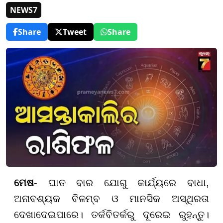
NEWS7
Share
Tweet
Share
ମେଷ
- ଘାତ ବାର ଯୋଗୁ କାର୍ଯ୍ୟରେ ବାଧା,
ଅନାବଶ୍ୟକ ବିଳମ୍ବ ଓ ମାନସିକ ଅସ୍ଥିରତା
ଦେଖାଦେଇପାରେ। ତର୍କବିତର୍କରୁ ଦୂରେଇ ରୁହନ୍ତୁ।