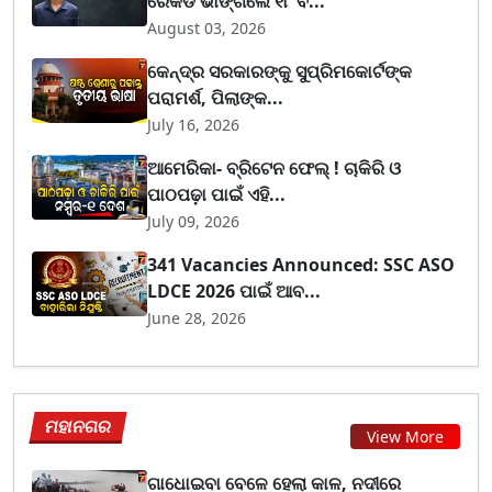
ରେକର୍ଡ ଭାଙ୍ଗିଲେ ୧୮ ବ...
August 03, 2026
କେନ୍ଦ୍ର ସରକାରଙ୍କୁ ସୁପ୍ରିମକୋର୍ଟଙ୍କ
ପରାମର୍ଶ, ପିଲାଙ୍କ...
July 16, 2026
ଆମେରିକା- ବ୍ରିଟେନ ଫେଲ୍ ! ଚାକିରି ଓ
ପାଠପଢ଼ା ପାଇଁ ଏହି...
July 09, 2026
341 Vacancies Announced: SSC ASO
LDCE 2026 ପାଇଁ ଆବ...
June 28, 2026
ମହାନଗର
View More
ଗାଧୋଇବା ବେଳେ ହେଲା କାଳ, ନଦୀରେ