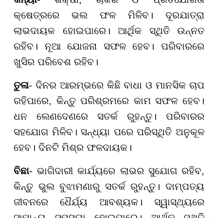
କ୍ଷେତ୍ରରେ ଭଲ ଫଳ ମିଳିବ। ଦୂରଯାତ୍ରା
ଲାଭଦାୟକ ହୋଇପାରେ। ଆର୍ଥିକ ସ୍ଥିତି ଉନ୍ନତ
ରହିବ। ନୂଆ ଯୋଜନା ସଫଳ ହେବ। ପରିବାରରେ
ଖୁସିର ପରିବେଶ ରହିବ।
ତୁଳା
- ଦିନର ଆରମ୍ଭରେ କିଛି ବାଧା ଓ ମାନସିକ ଚାପ
ରହିପାରେ, କିନ୍ତୁ ପରିଶ୍ରମରେ କାମ ସଫଳ ହେବ।
ଧନ ଲେଣଦେଣରେ ସତର୍କ ରୁହନ୍ତୁ। ପରିବାରର
ସହଯୋଗ ମିଳିବ। ସନ୍ଧ୍ୟା ପରେ ପରିସ୍ଥିତି ଅନୁକୂଳ
ହେବ। ଦିନଟି ମିଶ୍ର ଫଳଦାୟକ।
ବିଛା
- ଭାଗିଦାରୀ କାର୍ଯ୍ୟରେ ଲାଭର ସୁଯୋଗ ରହିବ,
କିନ୍ତୁ ଭୁଲ ବୁଝାମଣାରୁ ସତର୍କ ରୁହନ୍ତୁ। ଦାମ୍ପତ୍ୟ
ଜୀବନରେ ଧୈର୍ଯ୍ୟ ଆବଶ୍ୟକ। ସ୍ୱାସ୍ଥ୍ୟରେ
ସାମାନ୍ୟ ସମସ୍ୟା ହୋଇପାରେ। ଆର୍ଥିକ ସ୍ଥିତି