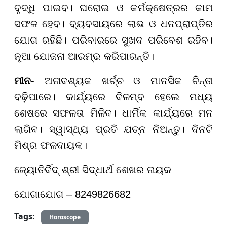
ବୃଦ୍ଧି ପାଇବ। ଘରୋଇ ଓ କର୍ମକ୍ଷେତ୍ରର କାମ
ସଫଳ ହେବ। ବ୍ୟବସାୟରେ ଲାଭ ଓ ଧନପ୍ରାପ୍ତିର
ଯୋଗ ରହିଛି। ପରିବାରରେ ସୁଖଦ ପରିବେଶ ରହିବ।
ନୂଆ ଯୋଜନା ଆରମ୍ଭ କରିପାରନ୍ତି।
ମୀନ
- ଅନାବଶ୍ୟକ ଖର୍ଚ୍ଚ ଓ ମାନସିକ ଚିନ୍ତା
ବଢ଼ିପାରେ। କାର୍ଯ୍ୟରେ ବିଳମ୍ବ ହେଲେ ମଧ୍ୟ
ଶେଷରେ ସଫଳତା ମିଳିବ। ଧାର୍ମିକ କାର୍ଯ୍ୟରେ ମନ
ଲାଗିବ। ସ୍ୱାସ୍ଥ୍ୟ ପ୍ରତି ଯତ୍ନ ନିଅନ୍ତୁ। ଦିନଟି
ମିଶ୍ର ଫଳଦାୟକ।
ଜ୍ୟୋତିର୍ବିଦ୍ ଶ୍ରୀ ସିଦ୍ଧାର୍ଥ ଶେଖର ନାୟକ
ଯୋଗାଯୋଗ – 8249826682
Tags:
Horoscope