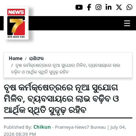
☰
Home
ରାଶିଫଳ
ବୃଷ କର୍ମକ୍ଷେତ୍ରରେ ନୂଆ ସୁଯୋଗ ମିଳିବ, ବ୍ୟବସାୟରେ ଲାଭ
ବଢ଼ିବ ଓ ଆର୍ଥିକ ସ୍ଥିତି ସୁଦୃଢ଼ ରହିବ
ବୃଷ କର୍ମକ୍ଷେତ୍ରରେ ନୂଆ ସୁଯୋଗ
ମିଳିବ, ବ୍ୟବସାୟରେ ଲାଭ ବଢ଼ିବ ଓ
ଆର୍ଥିକ ସ୍ଥିତି ସୁଦୃଢ଼ ରହିବ
Chikun
Published By:
- Prameya-News7 Bureau | July 04,
2026 08:39 PM