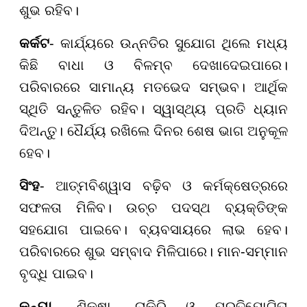
ଶୁଭ ରହିବ।
କର୍କଟ
- କାର୍ଯ୍ୟରେ ଉନ୍ନତିର ସୁଯୋଗ ଥିଲେ ମଧ୍ୟ
କିଛି ବାଧା ଓ ବିଳମ୍ବ ଦେଖାଦେଇପାରେ।
ପରିବାରରେ ସାମାନ୍ୟ ମତଭେଦ ସମ୍ଭବ। ଆର୍ଥିକ
ସ୍ଥିତି ସନ୍ତୁଳିତ ରହିବ। ସ୍ୱାସ୍ଥ୍ୟ ପ୍ରତି ଧ୍ୟାନ
ଦିଅନ୍ତୁ। ଧୈର୍ଯ୍ୟ ରଖିଲେ ଦିନର ଶେଷ ଭାଗ ଅନୁକୂଳ
ହେବ।
ସିଂହ
- ଆତ୍ମବିଶ୍ୱାସ ବଢ଼ିବ ଓ କର୍ମକ୍ଷେତ୍ରରେ
ସଫଳତା ମିଳିବ। ଉଚ୍ଚ ପଦସ୍ଥ ବ୍ୟକ୍ତିଙ୍କ
ସହଯୋଗ ପାଇବେ। ବ୍ୟବସାୟରେ ଲାଭ ହେବ।
ପରିବାରରେ ଶୁଭ ସମ୍ବାଦ ମିଳିପାରେ। ମାନ-ସମ୍ମାନ
ବୃଦ୍ଧି ପାଇବ।
କନ୍ୟା
- ଶିକ୍ଷା, ଚାକିରି ଓ ପ୍ରତିଯୋଗିତା