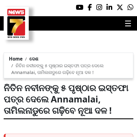
☰
Home
ଦେଶ
ନିତିନ ନବୀନଙ୍କୁ ୫ ପୃଷ୍ଠାର ଇସ୍ତଫା ପତ୍ର ଦେଲେ
Annamalai, ତାମିଲନାଡୁରେ ଗଢ଼ିବେ ନୂଆ ଦଳ !
ନିତିନ ନବୀନଙ୍କୁ ୫ ପୃଷ୍ଠାର ଇସ୍ତଫା
ପତ୍ର ଦେଲେ Annamalai,
ତାମିଲନାଡୁରେ ଗଢ଼ିବେ ନୂଆ ଦଳ !