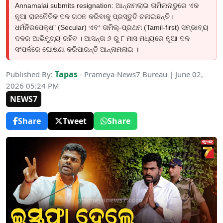
Annamalai submits resignation: ଆନ୍ନାମଲାଇ ତାମିଲନାଡୁରେ ଏକ
ନୂଆ ରାଜନୈତିକ ଦଳ ଗଠନ କରିବାକୁ ପ୍ରସ୍ତୁତି ଚଳାଇଛନ୍ତି।
ଧର୍ମନିରପେକ୍ଷ" (Secular) ଏବଂ ତାମିଲ୍-ପ୍ରଥମ (Tamil-first) ସମ୍ଭାବ୍ୟ
ଦଳର ଆଭିମୁଖ୍ୟ ରହିବ । ଆସନ୍ତା ୬ ରୁ ୮ ମାସ ମଧ୍ୟରେ ନୂଆ ଦଳ
ସଂପର୍କରେ ଘୋଷଣା କରିପାରନ୍ତି ଆନ୍ନାମଲାଇ ।
Tapas
Published By:
- Prameya-News7 Bureau | June 02,
2026 05:24 PM
NEWS7
Share
Tweet
Share