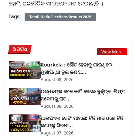
ବୋଲି ରାଜନୈତିକ ସମୀକ୍ଷକ ମତ ଦେଇଛନ୍ତି ।
Tags:
Tamil Nadu Elections Results 2026
ଅପରାଧ
View More
Rourkela : ଶୌଚ ହେବାକୁ ଯାଇଥିଲେ,
ମୁଖାପିନ୍ଧା ଦୁଇ ଜଣ ପ...
August 08, 2026
ଉଦ୍ଧବଙ୍କ ବେକ କାଟି ଦେଲେ ଦୁର୍ବୃତ୍ତ, ଲିଫ୍ଟ
ନଦେବାରୁ ଘଟ...
August 08, 2026
ଆଇପିଏଲ ବେଟିଂ ମାମଲା: ତିନି ମାସ ପରେ ତିନି
ଜଣଙ୍କୁ ଗିରଫ...
August 07, 2026