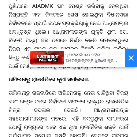
ପୁଣିଥରେ AIADMK ସହ ମେଣ୍ଟ କରିବାକୁ ନେଇଥିବା
ନିଷ୍ପତ୍ତି ଏବଂ ନିକଟରେ ଶେଷ ହୋଇଥିବା ବିଧାନସଭା
ନିର୍ବାଚନରେ ପ୍ରାର୍ଥୀ ଚୟନ ପ୍ରକ୍ରିୟାକୁ ନେଇ ଆନ୍ନାମଲାଇ
ଅସନ୍ତୁଷ୍ଟ ଥିଲେ।
ଆ
ନ୍ନାମଲାଇଙ୍କ ଯୁକ୍ତି ଥିଲା ଯେ,
ବିଜେପି ଅନ୍ୟ ଦଳ ଉପରେ ନିର୍ଭର ନକରି ତାମିଲନାଡୁରେ
ନିଜର ଏକ ସ୍ୱତନ୍ତ୍ର ସଂଗଠନ ତିଆରି କରିବା ଉଚିତ୍।
×
କ୍ଵାର୍ଟର ଭିତରେ ମହିଳା
କିନ୍ତୁ କେନ୍ଦ୍ରୀୟ ନେତୃତ୍ୱ ଡିଏମକେ (DMK) କୁ ହରାଇବା
ଆଟେଣ୍ଡାଣ୍ଟଙ୍କ ଝୁଲନ୍ତା ମୃତଦେହ
ପାଇଁ ମେଣ୍ଟ ରାଜନୀତିକୁ ଅଧିକ ଗୁରୁତ୍ୱ ଦେଇଥିଲେ।
ଉଦ୍ଧାର
ତାମିଲନାଡୁ ରାଜନୀତିରେ ନୂଆ ସମୀକରଣ
ତାମିଲନାଡୁ ରାଜନୀତିରେ ଅଭିନେତାରୁ ନେତା ସାଜିଥିବା ବିଜୟ
ଏବଂ ତାଙ୍କ ଦଳର ନିର୍ବାଚନୀ ସଫଳତା ରାଜ୍ୟର ରାଜନୈତିକ
ଚିତ୍ର ବଦଳାଇ ଦେଇଛି। ଆନ୍ନାମଲାଇଙ୍କ
ସହଯୋଗୀମାନଙ୍କ ମତରେ, ଏହି ବଦଳୁଥିବା ସମୀକରଣ
ଯୋଗୁଁ ରାଜ୍ୟରେ ଏବେ ଏକ ନୂଆ ରାଜନୈତିକ ଶକ୍ତି ପାଇଁ
ପର୍ଯ୍ୟାପ୍ତ ସୁଯୋଗ ସୃଷ୍ଟି ହୋଇଛି। ସେପଟେ ରାଜ୍ୟର