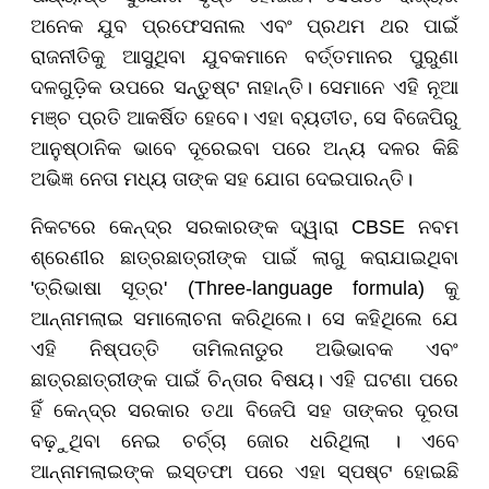
ଅନେକ ଯୁବ ପ୍ରଫେସନାଲ ଏବଂ ପ୍ରଥମ ଥର ପାଇଁ
ରାଜନୀତିକୁ ଆସୁଥିବା ଯୁବକମାନେ ବର୍ତ୍ତମାନର ପୁରୁଣା
ଦଳଗୁଡ଼ିକ ଉପରେ ସନ୍ତୁଷ୍ଟ ନାହାନ୍ତି। ସେମାନେ ଏହି ନୂଆ
ମଞ୍ଚ ପ୍ରତି ଆକର୍ଷିତ ହେବେ। ଏହା ବ୍ୟତୀତ, ସେ ବିଜେପିରୁ
ଆନୁଷ୍ଠାନିକ ଭାବେ ଦୂରେଇବା ପରେ ଅନ୍ୟ ଦଳର କିଛି
ଅଭିଜ୍ଞ ନେତା ମଧ୍ୟ ତାଙ୍କ ସହ ଯୋଗ ଦେଇପାରନ୍ତି।
ନିକଟରେ କେନ୍ଦ୍ର ସରକାରଙ୍କ ଦ୍ୱାରା CBSE ନବମ
ଶ୍ରେଣୀର ଛାତ୍ରଛାତ୍ରୀଙ୍କ ପାଇଁ ଲାଗୁ କରାଯାଇଥିବା
'ତ୍ରିଭାଷା ସୂତ୍ର' (Three-language formula) କୁ
ଆନ୍ନାମଲାଇ ସମାଲୋଚନା କରିଥିଲେ। ସେ କହିଥିଲେ ଯେ
ଏହି ନିଷ୍ପତ୍ତି ତାମିଲନାଡୁର ଅଭିଭାବକ ଏବଂ
ଛାତ୍ରଛାତ୍ରୀଙ୍କ ପାଇଁ ଚିନ୍ତାର ବିଷୟ। ଏହି ଘଟଣା ପରେ
ହିଁ କେନ୍ଦ୍ର ସରକାର ତଥା ବିଜେପି ସହ ତାଙ୍କର ଦୂରତା
ବଢ଼ୁଥିବା ନେଇ ଚର୍ଚ୍ଚା ଜୋର ଧରିଥିଲା । ଏବେ
ଆନ୍ନାମଲାଇଙ୍କ ଇସ୍ତଫା ପରେ ଏହା ସ୍ପଷ୍ଟ ହୋଇଛି