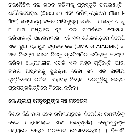
ରାଜନୈତିକ ଦଳ ଗଠନ କରିବାକୁ ପ୍ରସ୍ତୁତି ଚଳାଇଛନ୍ତି।
ଧର୍ମନିରପେକ୍ଷ (Secular) ଏବଂ ତାମିଲ୍-ପ୍ରଥମ (Tamil-
first) ସମ୍ଭାବ୍ୟ ଦଳର ଆଭିମୁଖ୍ୟ ରହିବ । ଆସନ୍ତା ୬ ରୁ
୮ ମାସ ମଧ୍ୟରେ ନୂଆ ଦଳ ସଂପର୍କରେ ଘୋଷଣା
କରିପାରନ୍ତି ଆନ୍ନାମଲାଇ ।ଏହି ଦଳ ତାମିଲନାଡୁରେ ବିଜେପି
ଏବଂ ଦୁଇ ପ୍ରମୁଖ ଦ୍ରାବିଡ଼ ଦଳ (DMK ଓ AIADMK) ର
ଏକ ବିକଳ୍ପ ଭାବେ ନିଜକୁ ପ୍ରତିଷ୍ଠିତ କରିବାକୁ ଚେଷ୍ଟା
କରିବ। ଆନ୍ନାମଲାଇ ଏପରି ଏକ ମଞ୍ଚ ଚାହୁଁଛନ୍ତି ଯାହା
ତାମିଲ ଅସ୍ମିତାକୁ ସୁରକ୍ଷା ଦେବା ସହ ଏକ ଜାତୀୟ
ଦୃଷ୍ଟିକୋଣ ରଖିବ। ଏହାସହ ବିରୋଧୀ ଦଳଗୁଡ଼ିକୁ କେବଳ
ପ୍ରସଙ୍ଗଭିତ୍ତିରେ ବିରୋଧ କରିବ।
କେନ୍ଦ୍ରୀୟ ନେତୃତ୍ୱଙ୍କ ସହ ମତଭେଦ
ବିଗତ କିଛି ମାସ ହେବ ତାମିଲନାଡୁରେ ବିଜେପିର ରଣନୀତିକୁ
ନେଇ ଆନ୍ନାମଲାଇ ଏବଂ କେନ୍ଦ୍ରୀୟ ନେତୃତ୍ୱଙ୍କ
ମଧ୍ୟରେ ତୀବ୍ର ମତଭେଦ ଦେଖାଦେଇଥିଲା । ବିଜେପି