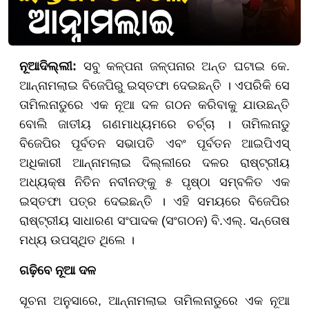
ନୂଆଦିଲ୍ଲୀ:
ସବୁ କଳ୍ପନା ଜଳ୍ପନାର ଅନ୍ତ ଘଟାଇ କେ.
ଆନ୍ନାମଲାଇ ବିଜେପିରୁ ଇସ୍ତଫା ଦେଇଛନ୍ତି । ଏପରିକି ସେ
ତାମିଲନାଡୁରେ ଏକ ନୂଆ ଦଳ ଗଠନ କରିବାକୁ ଯାଉଛନ୍ତି
ବୋଲି ଜାତୀୟ ଗଣମାଧ୍ୟମରେ ଚର୍ଚ୍ଚା । ତାମିଲନାଡୁ
ବିଜେପିର ପୂର୍ବତନ ସଭାପତି ଏବଂ ପୂର୍ବତନ ଆଇପିଏସ୍
ଅଧିକାରୀ ଆନ୍ନାମଲାଇ ଦିଲ୍ଲୀରେ ଦଳର ରାଷ୍ଟ୍ରୀୟ
ଅଧ୍ୟକ୍ଷ ନିତିନ ନବୀନଙ୍କୁ ୫ ପୃଷ୍ଠା ସମ୍ବଳିତ ଏକ
ଇସ୍ତଫା ପତ୍ର ଦେଇଛନ୍ତି । ଏହି ସମୟରେ ବିଜେପିର
ରାଷ୍ଟ୍ରୀୟ ସାଧାରଣ ସଂପାଦକ (ସଂଗଠନ) ବି.ଏଲ୍. ସନ୍ତୋଷ
ମଧ୍ୟ ଉପସ୍ଥିତ ଥିଲେ ।
ଗଢ଼ିବେ ନୂଆ ଦଳ
ସୂଚନା ଅନୁସାରେ, ଆନ୍ନାମଲାଇ ତାମିଲନାଡୁରେ ଏକ ନୂଆ