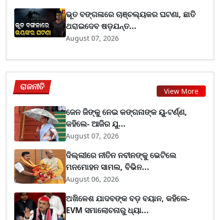
ଭୂତ ବଙ୍ଗଳାରେ ଚାଞ୍ଚଲ୍ୟକର ଘଟଣା, ଛାତି
ଥରାଇଦେବ ଷଡ଼ଯନ୍ତ...
August 07, 2026
ରାଜନୀତି
View More
ଜେନ ଜିଙ୍କୁ ନେଇ କଙ୍ଗନାଙ୍କ ୟୁ-ଟର୍ଣ୍ଣ,
କହିଲେ- ଆଜିର ଯୁ...
August 07, 2026
ଦିଲ୍ଲୀରେ ନୀତିନ ନବୀନଙ୍କୁ ଭେଟିଲେ
ମନମୋହନ ସାମଲ, ବିଭିନ...
August 06, 2026
ଅଖିଳେଶ ଯାଦବଙ୍କ ବଡ଼ ବୟାନ, କହିଲେ-
EVM ସମାଲୋଚନାରୁ ଧ୍ୟା...