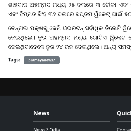
ଶାହବାଜ ଅହମ୍ମଦ ମଧ୍ୟ ୨୫ ବଲରେ ୩ ଚୌକା ଏବଂ ୩
ଏବଂ ହିମ୍ମତ ସିଂହ ୩୨ ବଲରେ ସପ୍ତମ ୱିକେଟ୍ ପାଇଁ ୫
ଚେନ୍ନାଇ ପକ୍ଷରୁ ଜେମି ଓଭରଟନ୍ ସର୍ବାଧିକ ତିନୋଟି ୱ
ନେଇଥିଲେ। ନୁର ଅହମ୍ମଦ ମଧ୍ୟ ଗୋଟିଏ ୱିକେଟ 
ଦେଇଥିବାବେଳେ ନୁର ୨୪ ରନ ଦେଇଥିଲେ। ଅନ୍ୟ ସମସ
Tags:
prameyanews7
News
Quic
News7 Odia
Conta