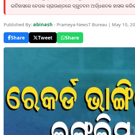
ଇତିହାସରେ ଚେପକ ଗ୍ରାଉଣ୍ଡରେ ଦ୍ରୁତତମ ଅର୍ଦ୍ଧଶତକ ହାସଲ କରି
abinash
Published By:
- Prameya-News7 Bureau | May 10, 2
Share
Tweet
Share