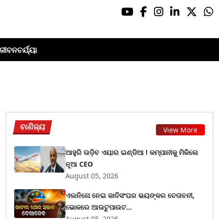
ଜୀବନଚର୍ଯ୍ୟା
ବାଣିଜ୍ୟ
View More
ଆହୁରି ଉଡ଼ିବ ଏୟାର ଇଣ୍ଡିଆ ! କମ୍ପାନୀକୁ ମିଳିଲେ
ନୂଆ CEO
August 05, 2026
ଏଲନିନୋ ନେଇ ଜାତିସଂଘର ଭୟଙ୍କର ଚେତାବନୀ,
ଭୋକରେ ଆଉଟୁପାଉଟ...
August 05, 2026