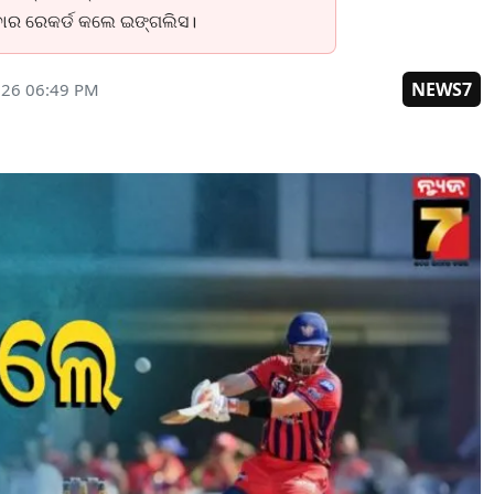
ବାର ରେକର୍ଡ କଲେ ଇଙ୍ଗଲିସ।
NEWS7
026 06:49 PM