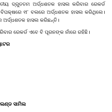
 ତୃତୀୟ ଦ୍ରୁତତମ ଅର୍ଦ୍ଧଶତକ ହାସଲ କରିବାର ରେକର୍ଡ
 ବିପକ୍ଷରେ ୧୮ ବଲରେ ଅର୍ଦ୍ଧଶତକ ହାସଲ କରିଥିଲେ।
ଅର୍ଦ୍ଧଶତକ ହାସଲ କରିଛନ୍ତି।
ିବାର ରେକର୍ଡ ଏବେ ବି ପୂରନଙ୍କ ନାଁରେ ରହିଛି।
ୟାଟର
ଂଲଣ୍ଡ ସାମିଲ