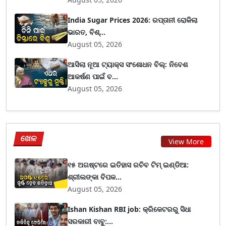
India Sugar Prices 2026: ରପ୍ତାନୀ ରୋକିଲା
ଭାରତ, ବିଶ୍...
August 05, 2026
ଆସିଲା ନୂଆ ଟ୍ୟାକ୍ସ ସଂଶୋଧନ ବିଲ୍: ନିବେଶ
ଆକର୍ଷଣ ପାଇଁ ବ...
August 05, 2026
ଖେଳ
View More
୧୫ ଅଗଷ୍ଟରେ ଇତିହାସ ରଚିବ ଟିମ୍ ଇଣ୍ଡିଆ:
ଶ୍ରୀଲଙ୍କା ବିପକ...
August 05, 2026
Ishan Kishan RBI job: କ୍ରିକେଟରରୁ ସିଧା
ସରକାରୀ ବାବୁ:...