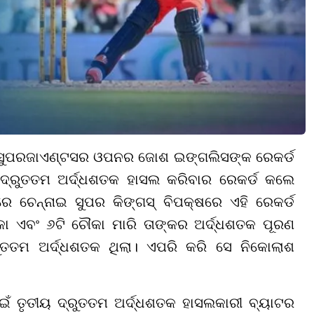
ୌ ସୁପରଜାଏଣ୍ଟସର ଓପନର ଜୋଶ ଇଙ୍ଗଲିସଙ୍କ ରେକର୍ଡ
୍ରୁତତମ ଅର୍ଦ୍ଧଶତକ ହାସଲ କରିବାର ରେକର୍ଡ କଲେ
ଚେନ୍ନାଇ ସୁପର କିଙ୍ଗସ୍ ବିପକ୍ଷରେ ଏହି ରେକର୍ଡ
ା ଏବଂ ୬ଟି ଚୌକା ମାରି ତାଙ୍କର ଅର୍ଦ୍ଧଶତକ ପୂରଣ
ୁତତମ ଅର୍ଦ୍ଧଶତକ ଥିଲା। ଏପରି କରି ସେ ନିକୋଲାଶ
ଁ ତୃତୀୟ ଦ୍ରୁତତମ ଅର୍ଦ୍ଧଶତକ ହାସଲକାରୀ ବ୍ୟାଟର