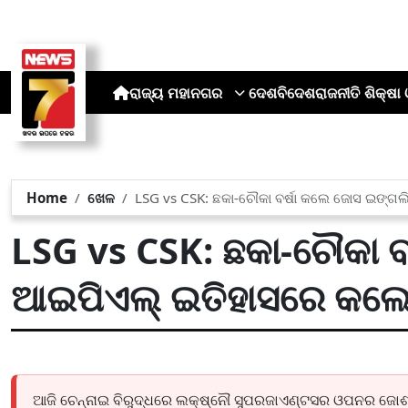
ରାଜ୍ୟ
ମହାନଗର
ଦେଶ
ବିଦେଶ
ରାଜନୀତି
ଶିକ୍ଷା 
Home
ଖେଳ
LSG vs CSK: ଛକା-ଚୌକା ବର୍ଷା କଲେ ଜୋସ ଇଙ୍ଗଲ
LSG vs CSK: ଛକା-ଚୌକା ବ
ଆଇପିଏଲ୍ ଇତିହାସରେ କଲେ 
ଆଜି ଚେନ୍ନାଇ ବିରୁଦ୍ଧରେ ଲକ୍ଷ୍ନୌ ସୁପରଜାଏଣ୍ଟସର ଓପନର ଜୋ