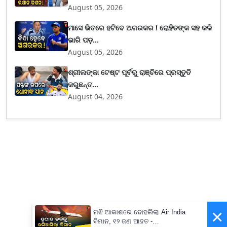
August 05, 2026
ମାସେ ଭିତରେ ହଟିବେ ଅଗରକର ! ରୋହିତଙ୍କ ସହ କଳି
ଭାରି ପଡ଼...
August 05, 2026
ଶ୍ରୀଲଙ୍କା ଟେଷ୍ଟ ପୂର୍ବରୁ ରାଞ୍ଚିରେ ପ୍ରସ୍ତୁତି
କରୁଛନ୍ତ...
August 04, 2026
×
ମଝି ଆକାଶରେ ଦୋହଲିଲା Air India
ବିମାନ, ୧୨ ଜଣ ଆହତ -