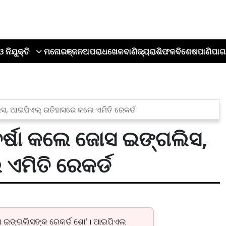
ଓ ନିଯୁକ୍ତି
ମନୋରଞ୍ଜନ
ଅପରାଧ
ଖେଳ
ବାଣିଜ୍ୟ
ରାଶିଫଳ
ବିଶେଷ
ପାଣିପାଗ
ିସ, ଆଇପିଏଲ୍ ଇତିହାସରେ କଲେ ଏମିତି ରେକର୍ଡ
ର୍ଷା କଲେ ଜୋସ ଇଙ୍ଗଲିସ,
ଏମିତି ରେକର୍ଡ
ଶ ଇଙ୍ଗଲିସଙ୍କ ରେକର୍ଡ ଶୋ’। ଆଇପିଏଲ