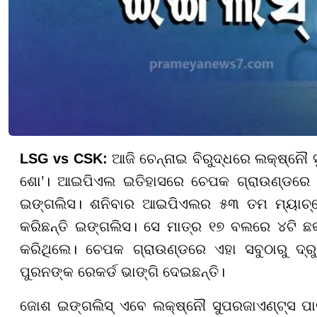
LSG vs CSK:
ଆଜି ଚେନ୍ନାଇ ବିରୁଦ୍ଧରେ ଲକ୍ଷ୍ନ
ଶୋ’। ଆଇପିଏଲ ଇତିହାସରେ ଚେପକ ଗ୍ରାଉଣ୍ଡରେ ଦ
ଇଙ୍ଗଲିସ। ଶନିବାର ଆଇପିଏଲର ୫୩ ତମ ମ୍ୟାଚ୍ରେ 
କରିଛନ୍ତି ଇଙ୍ଗଲିସ। ସେ ମାତ୍ର ୧୭ ବଲରେ ୪ଟି ଛକ
କରିଥିଲେ। ଚେପକ ଗ୍ରାଉଣ୍ଡରେ ଏହା ସବୁଠାରୁ ଦ୍ର
ପୁରନଙ୍କ ରେକର୍ଡ ଭାଙ୍ଗି ଦେଇଛନ୍ତି।
ଜୋଶ ଇଙ୍ଗଲିସ୍ ଏବେ ଲକ୍ଷ୍ନୌ ସୁପରଜାଏଣ୍ଟ୍ସ ପାଇ