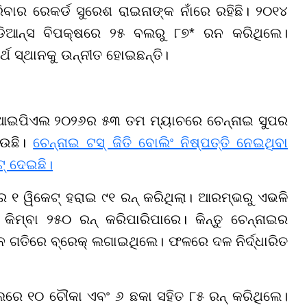
ବାର ରେକର୍ଡ ସୁରେଶ ରାଇନାଙ୍କ ନାଁରେ ରହିଛି। ୨୦୧୪
୍ଡିଆନ୍ସ ବିପକ୍ଷରେ ୨୫ ବଲରୁ ୮୭* ରନ କରିଥିଲେ।
୍ଥ ସ୍ଥାନକୁ ଉନ୍ନୀତ ହୋଇଛନ୍ତି।
 ଆଇପିଏଲ ୨୦୨୬ର ୫୩ ତମ ମ୍ୟାଚରେ ଚେନ୍ନାଇ ସୁପର
େଉଛି।
ଚେନ୍ନାଇ ଟସ୍ ଜିତି ବୋଲିଂ ନିଷ୍ପତ୍ତି ନେଇଥିବା
ଟ୍ ଦେଇଛି।
୧ ୱିକେଟ୍ ହରାଇ ୯୧ ରନ୍ କରିଥିଲା। ଆରମ୍ଭରୁ ଏଭଳି
ିମ୍ବା ୨୫୦ ରନ୍ କରିପାରିପାରେ। କିନ୍ତୁ ଚେନ୍ନାଇର
 ଗତିରେ ବ୍ରେକ୍ ଲଗାଇଥିଲେ। ଫଳରେ ଦଳ ନିର୍ଦ୍ଧାରିତ
ଲରେ ୧୦ ଚୌକା ଏବଂ ୬ ଛକା ସହିତ ୮୫ ରନ୍ କରିଥିଲେ।