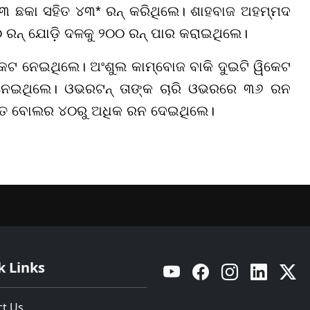
 ଛକା ସହିତ ୪୩* ରନ୍ କରିଥିଲେ। ଶାହବାଜ ଅହମ୍ମଦ
୦ ରନ୍ ଯୋଡ଼ି ଦଳକୁ ୨୦୦ ରନ୍ ପାର କରାଇଥିଲେ।
ିକେଟ ନେଇଥିଲେ। ଅଂଶୁଲ କାମ୍ବୋଜ ବାକି ଦୁଇଟି ୱିକେଟ
ନେଇଥିଲେ। ଓଭରଟନ୍ ତାଙ୍କ ଚାରି ଓଭରରେ ୩୬ ରନ
୍ତ ବୋଲର ୪୦ରୁ ଅଧିକ ରନ ଦେଇଥିଲେ।
k Links
YouTube
Facebook
Instagram
Linkedin
Twitt
ct Us