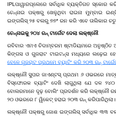
IPLପାୱାରପ୍ଲେରେ ସର୍ବାଧିକ ବ୍ୟକ୍ତିଗତ ସ୍କୋର କରି
ଚେନ୍ନାଇ ପକ୍ଷରୁ ଖେଳୁଥିବା ରାଇନା ମୁମ୍ବାଇ ଇଣ
ଇଙ୍ଗଲିସ୍ ୨୫ ବଲରୁ ୭୭* ରନ କରି ଏବେ ତାଲିକାର ଚତୁର
ଚେନ୍ନାଇକୁ ୨୦୪ ରନ୍ ଟାର୍ଗେଟ ଦେଲା ଲକ୍ଷ୍ନୌ
ରବିବାର ଏମଏ ଚିଦାମ୍ବରମ ଷ୍ଟାଡିୟମରେ ଅନୁଷ୍ଠିତ
କିଙ୍ଗସ ଓ ଗୁଜରାଟ ଟାଇଟନ୍ସ ମଧ୍ୟରେ ଲଢ଼େଇ ହ
ବେଳେ ଗୁଜରାଟ ପ୍ରଥମେ ବ୍ୟାଟିଂ କରି ୨୦୩ ରନ୍ ଟାର୍ଗେ
ଲକ୍ଷ୍ନୌ ସୁପର ଜାଏଣ୍ଟସ୍ ପ୍ରଥମ ୬ ଓଭରରେ ମାତ୍ର 
ବିସ୍ଫୋରକ ବ୍ୟାଟିଂ ଦେଖି ଲାଗୁଥିଲା ଯେ ଦଳ ୨୪୦ କ
ବୋଲରମାନେ ଦୃଢ଼ ବୋଲିଂ ପ୍ରଦର୍ଶନ କରି ଲକ୍ଷ୍ନୌ ରନ
୨୦ ଓଭରରେ ୮ ୱିକେଟ୍ ହରାଇ ୨୦୩ ରନ୍ କରିପାରିଥିଲା।
ଲକ୍ଷ୍ନୌ ପକ୍ଷରୁ ଜୋଶ ଇଙ୍ଗଲିସ୍ ସର୍ବାଧିକ ୩୩ ବ