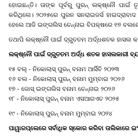
ହୋଇଛନ୍ତି। ତାଙ୍କ ପୂର୍ବରୁ ପୁରନ୍ ଲକ୍ଷ୍ନୌ ପାଇଁ
କରିଥିଲେ। ୨୦୨୫ରେ ପୁରନ ସନରାଇଜର୍ସ ହାଇଦ୍ରାବାଦ
ହେଲେ ଆଜି ଇଙ୍ଗଲିସ ଚେନ୍ନାଇ ବିପକ୍ଷରେ ୧୭ ବଲରେ 
ତଥାପି ଲକ୍ଷ୍ନୌ ପାଇଁ ଦ୍ରୁତତମ ଅର୍ଦ୍ଧଶତକ ହାସଲ କର
ଲକ୍ଷ୍ନୌ ପାଇଁ ଦ୍ରୁତତମ ଅର୍ଦ୍ଧ ଶତକ ହାସଲକାରୀ ବ୍
୧୫ ବଲ୍ - ନିକୋଲାସ୍ ପୁରନ୍ ବନାମ ଆର୍ସିବି ୨୦୨୩
୧୬ ବଲ - ନିକୋଲାସ୍ ପୁରନ୍ ବନାମ ମୁମ୍ବାଇ ୨୦୨୬
୧୭ - ଜୋସ୍ ଇଙ୍ଗଲିସ ବନାମ ଚେନ୍ନାଇ ୨୦୨୬
୧୮ - ନିକୋଲାସ୍ ପୁରନ୍ ବନାମ ଏସଆରଏଚ ୨୦୨୫
୧୯ - ନିକୋଲାସ୍ ପୁରନ୍ ବନାମ ମୁମ୍ବାଇ ୨୦୨୪
ପାୱାରପ୍ଲେରେ ସର୍ବାଧିକ ସ୍କୋର କରିବା ତାଲିକାରେ ଇ