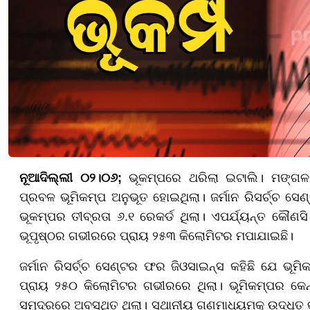
ନୂଆଦିଲ୍ଲୀ ୦୨।୦୬;
ଭୂକମ୍ପରେ ଥରିଲା ଇଟାଲି। ମଙ୍ଗଳ
ପ୍ରବଳ ଭୂମିକମ୍ପ ଅନୁଭୂତ ହୋଇଥିଲା। ଜର୍ମାନ ରିସର୍ଚ୍ଚ ସ
ଭୂକମ୍ପର ତୀବ୍ରତା ୬.୧ ରେକର୍ଡ ଥିଲା। ଏପର୍ଯ୍ୟନ୍ତ କୌଣସି 
ଭୂପୃଷ୍ଠର ଗଭୀରରେ ପ୍ରାୟ ୨୫୩ କିଲୋମିଟର ମପାଯାଇଛି।
ଜର୍ମାନ ରିସର୍ଚ୍ଚ ସେଣ୍ଟର ଫର ଜିଓସାଇନ୍ସ କହିଛି ଯେ ଭୂ
ପ୍ରାୟ ୨୫୦ କିଲୋମିଟର ଗଭୀରରେ ଥିଲା। ଭୂମିକମ୍ପର କେନ
ସମୁଦ୍ରରେ ଅବସ୍ଥିତ ଥିଲା। ସ୍ଥାନୀୟ ଗଣମାଧ୍ୟମକୁ ଉଦ୍ଧୃତ କର