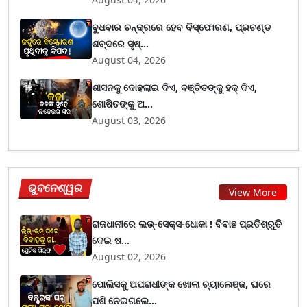
ବୁଧବାର ଚନ୍ଦ୍ରରେ ହେବ ବିସ୍ଫୋରଣ, ପ୍ରଚଣ୍ଡ
ଶବ୍ଦରେ ସୃଷ୍...
August 04, 2026
ଶାସନକୁ ଦୋହଲାଇ ଦିଏ, ବଞ୍ଚିତଙ୍କୁ ହକ୍ ଦିଏ,
ଶୋଷିତଙ୍କୁ ଅ...
August 03, 2026
ଭୁବନେଶ୍ୱର
View More
ରାଜଧାନୀରେ ଲଭ୍-ସେକ୍ସ-ଧୋକା ! ବିବାହ ପ୍ରତିଶ୍ରୁତି
ଦେଇ ଷ...
August 02, 2026
ପୋଲିସକୁ ଅପରାଧୀଙ୍କ ଖୋଲା ଚ୍ୟାଲେଞ୍ଜ, ଘରେ
ପଶି ନେଇଗଲେ...