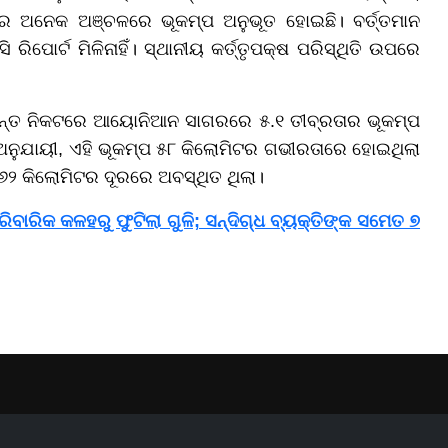
ୀର ଅନେକ ଅଞ୍ଚଳରେ ଭୂକମ୍ପ ଅନୁଭୂତ ହୋଇଛି। ବର୍ତ୍ତମାନ
ରିପୋର୍ଟ ମିଳିନାହିଁ। ସ୍ଥାନୀୟ କର୍ତ୍ତୃପକ୍ଷ ପରିସ୍ଥିତି ଉପରେ
୍ରାନ୍ତ ନିକଟରେ ଆୟୋନିଆନ ସାଗରରେ ୫.୧ ତୀବ୍ରତାର ଭୂକମ୍ପ
 ଅନୁଯାୟୀ, ଏହି ଭୂକମ୍ପ ୫୮ କିଲୋମିଟର ଗଭୀରତାରେ ହୋଇଥିଲା
୬୨ କିଲୋମିଟର ଦୂରରେ ଅବସ୍ଥିତ ଥିଲା।
ିବାରିକ କଳହରୁ ଫୁଟିଲା ଗୁଳି; ସନ୍ଦିଗ୍ଧ ବ୍ୟକ୍ତିଙ୍କ ସମେତ ୭