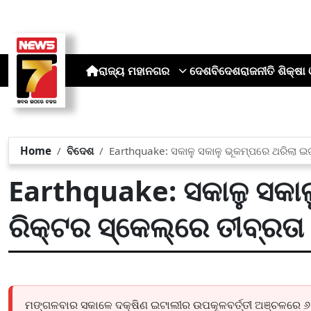
ରାଜ୍ୟ
ମହାନଗର
ଦେଶ
ବିଦେଶ
ରାଜନୀତି
ଶିକ୍ଷା 
Home
ବିଦେଶ
Earthquake: ସକାଳୁ ସକାଳୁ ଭୂକମ୍ପରେ ଥରିଲା ଇଟା
Earthquake: ସକାଳୁ ସକାଳ
ରିକ୍ଟର ସ୍କେଲ୍‌ରେ ତୀବ୍ରତା
ମଙ୍ଗଳବାର ସକାଳେ ଦକ୍ଷିଣ ଇଟାଲୀର ଉପକୂଳବର୍ତ୍ତୀ ଅଞ୍ଚଳରେ ୬.