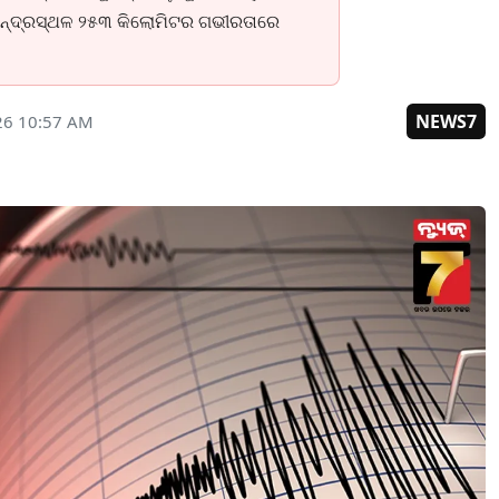
 କେନ୍ଦ୍ରସ୍ଥଳ ୨୫୩ କିଲୋମିଟର ଗଭୀରତାରେ
NEWS7
26 10:57 AM