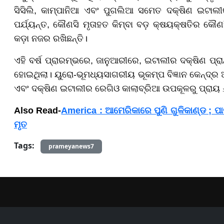
ସିସିଲି, କାମ୍ପାନିଆ ଏବଂ ପୁଗଲିଆ ସମେତ ଦକ୍ଷିଣ ଇଟାଲ
ପର୍ଯ୍ୟନ୍ତ, କୌଣସି ମୃତାହତ କିମ୍ବା ବଡ଼ କ୍ଷୟକ୍ଷତିର କୌଣସି 
କଡ଼ା ନଜର ରଖିଛନ୍ତି।
ଏହି ବର୍ଷ ପ୍ରାରମ୍ଭରେ, ଜାନୁଆରୀରେ, ଇଟାଲୀର ଦକ୍ଷିଣ ପ
ହୋଇଥିଲା। ୟୁରୋ-ଭୂମଧ୍ୟସାଗରୀୟ ଭୂକମ୍ପ ବିଜ୍ଞାନ କେନ୍ଦ୍ର
ଏବଂ ଦକ୍ଷିଣ ଇଟାଲୀର ରେଗିଓ କାଲାବ୍ରିଆ ଉପକୂଳରୁ ପ୍ରାୟ 
Also Read-
America : ଆମେରିକାରେ ପୁଣି ଗୁଳିକାଣ୍ଡ ; ପାର
ମୃତ
Tags:
prameyanews7