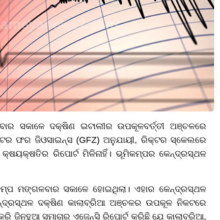
ବାର ସକାଳେ ଦକ୍ଷିଣ ଇଟାଲୀର ଉପକୂଳବର୍ତ୍ତୀ ଅଞ୍ଚଳରେ
େଣ୍ଟର ଫର ଜିଓସାଇନ୍ସ (GFZ) ଅନୁଯାୟୀ, ରିକ୍ଟର ସ୍କେଲରେ
କ୍ଷୟକ୍ଷତିର ରିପୋର୍ଟ ମିଳିନାହିଁ। ଭୂମିକମ୍ପର କେନ୍ଦ୍ରସ୍ଥଳ
ମିକମ୍ପ ମଙ୍ଗଳବାର ସକାଳେ ହୋଇଥିଲା। ଏହାର କେନ୍ଦ୍ରସ୍ଥଳ
୍ଦ୍ରସ୍ଥଳ ଦକ୍ଷିଣ କାଲାବ୍ରିଆ ଅଞ୍ଚଳର ଉପକୂଳ ନିକଟରେ
ି ଜିନହୁଆ ସମାଚାର ଏଜେନ୍ସି ରିପୋର୍ଟ କରିଛି ଯେ କାଲାବ୍ରିଆ,