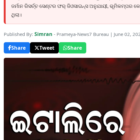
ଜର୍ମାନ ରିସର୍ଚ୍ଚ ସେଣ୍ଟର ଫର୍ ଜିଓସାଇନ୍ସ ଅନୁଯାୟୀ, ଭୂମିକମ୍ପର
ଥିଲା।
Simran
Published By:
- Prameya-News7 Bureau | June 02, 20
Share
Tweet
Share