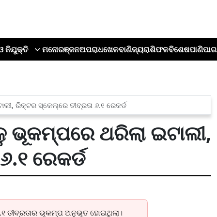
ଓ ନିଯୁକ୍ତି
ମନୋରଞ୍ଜନ
ଅପରାଧ
ଖେଳ
ବାଣିଜ୍ୟ
ରାଶିଫଳ
ବିଶେଷ
ପାଣିପାଗ
ଲୀ, ରିକ୍ଟର ସ୍କେଲ୍‌ରେ ତୀବ୍ରତା ୬.୧ ରେକର୍ଡ
ୁ ଭୂକମ୍ପରେ ଥରିଲା ଇଟାଲୀ,
 ୬.୧ ରେକର୍ଡ
୧ ତୀବ୍ରତାର ଭୂକମ୍ପ ଅନୁଭୂତ ହୋଇଥିଲା।