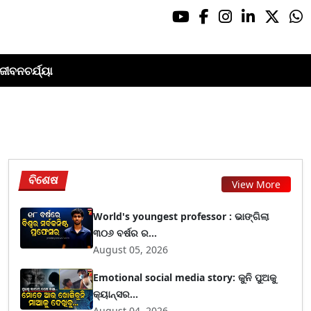
ଜୀବନଚର୍ଯ୍ୟା
ବିଶେଷ
View More
World's youngest professor : ଭାଙ୍ଗିଲା
୩୦୬ ବର୍ଷର ର...
August 05, 2026
Emotional social media story: କୁନି ପୁଅକୁ
କ୍ୟାନ୍ସର...
August 04, 2026