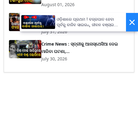
August 01, 2026
Bhubaneswar Gas Leak: ମନ୍ଦିର ନିର୍ମାଣ କାମ
×
ଓଡ଼ିଶାରେ ପ୍ରଥମ ! ବଜ୍ରପାତ ହେବା
ବେଳେ ଫାଟି...
ପୂର୍ବରୁ ବାଜିବ ସାଇରନ୍, ଜୀବନ ବଞ୍ଚାଇବା
ପାଇଁ ରାଜ୍ୟ ସରକାଙ୍କ ବଡ଼ ପଦକ୍ଷେପ
July 31, 2026
Crime News : ସ୍ତ୍ରୀକୁ ଆନାସ୍ଥେସିଆ ଦେଇ
ମାରିବା ଘଟଣା,...
July 30, 2026