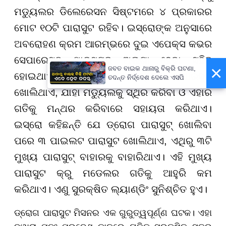
ମଡ୍ୟୁଲର ଡିଲେରେସନ ସିଷ୍ଟମରେ ୪ ପ୍ରକାରର
ମୋଟ ୧୦ଟି ପାରାସୁଟ ରହିବ। ଇସ୍ରୋଙ୍କ ଅନୁସାରେ
ଅବରୋହଣ କ୍ରମ ଆରମ୍ଭରେ ଦୁଇ ଏପେକ୍ସ କଭର
ସେପାରେସନ ପାରସୁଟରୁ ଅଲଗା ହେବା ସହିତ
×
ଜବତ ବାଇକ ଥାନାରୁ ବିକ୍ରି ଘଟଣା,
ହୋଇଥାଏ। ଏହା ପରେ ଡ୍ରୋଗ ପାରସୁଟ
ତଦନ୍ତ ନିର୍ଦ୍ଦେଶ ଦେଲେ ଏସପି
ଖୋଲିଥାଏ, ଯାହା ମଡ୍ୟୁଲକୁ ସ୍ଥିର କରିବା ଓ ଏହାର
ଗତିକୁ ମନ୍ଥର କରିବାରେ ସହାୟତା କରିଥାଏ।
ଇସ୍ରୋ କହିଛନ୍ତି ଯେ ଡ୍ରୋଗ ପାରାସୁଟ୍ ଖୋଲିବା
ପରେ ୩ ପାଇଲଟ ପାରାସୁଟ ଖୋଲିଥାଏ, ଏଥିରୁ ୩ଟି
ମୁଖ୍ୟ ପାରାସୁଟ୍ ବାହାରକୁ ବାହାରିଥାଏ। ଏହି ମୁଖ୍ୟ
ପାରାସୁଟ କ୍ରୁ ମଡେଲର ଗତିକୁ ଆହୁରି କମ
କରିଥାଏ। ଏଣୁ ସୁରକ୍ଷିତ ଲ୍ୟାଣ୍ଡିଂ ସୁନିଶ୍ଚିତ ହୁଏ।
ଡ୍ରୋଗ ପାରାସୁଟ ମିସନର ଏକ ଗୁରୁତ୍ୱପୂର୍ଣ୍ଣ ଘଟକ। ଏହା