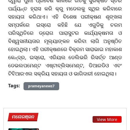
ଦ୍ୱାରା ପୁନଃ ପ୍ରବେଶ କାଳରେ ଗତିକୁ ସୁରକ୍ଷିତ ସ୍ତର
ପର୍ଯ୍ୟନ୍ତ ହ୍ରାସ କରି କ୍ରୁ ମଡେଲକୁ ସ୍ଥିର କରିବାରେ
ସହାୟତା କରିଥାଏ। ଏହି ବିଶେଷ ପରୀକ୍ଷଣ ଶୃଙ୍ଖଳା
ସମ୍ପର୍କରେ ଇସ୍ରୋ କହିଛି ଯେ ଏଗୁଡିକୁ ଚରମ
ପରିସ୍ଥିତିରେ ଡ୍ରୋଗ ପାରାସୁଟର କାର୍ଯ୍ୟକ୍ଷମତା ଓ
ବିଶ୍ୱସନୀୟତାର ମୂଲ୍ୟାଙ୍କନ କରିବା ଲାଗି ଅନୁଷ୍ଠିତ
ହୋଇଥିଲା। ଏହି ପରୀକ୍ଷଣରେ ବିକ୍ରମ ସାରାଭାଇ ମହାକାଶ
କେନ୍ଦ୍ର, ଇସ୍ରୋ, ଏରିୟଲ ଡେଲିଭରି ରିସର୍ଚ୍ଚ ଆଣ୍ଡ
ଡେଭଲପମେଣ୍ଟ ଏଷ୍ଟାବ୍ଲିସମେଣ୍ଟ, ଡିଆରଡିଓ ଏବଂ
ଟିବିଆରଏଲ ସକ୍ରିୟ ସହାୟତା ଓ ଭାଗିଦାରୀ ହୋଇଥିଲା।
Tags:
prameyanews7
ମନୋରଞ୍ଜନ
View More