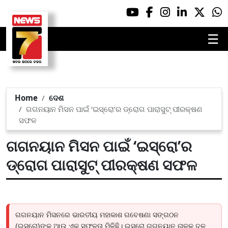
☰
Home
ଦେଶ
ଗଗନୟାନ ମିସନ ପାଇଁ ‘ଇସ୍ରୋ’ର ଡ୍ରୋଗ ପାରାସୁଟ୍ ପୀରକ୍ଷଣ
ସଫଳ
ଗଗନୟାନ ମିସନ ପାଇଁ ‘ଇସ୍ରୋ’ର
ଡ୍ରୋଗ ପାରାସୁଟ୍ ପୀରକ୍ଷଣ ସଫଳ
ଗଗନୟାନ ମିସନରେ ଭାରତୀୟ ମହାକାଶ ଗବେଷଣା ସଙ୍ଗଠନ
(ଇସ୍ରୋ)ଙ୍କୁ ଆଉ ଏକ ସଫଳତା ମିଳିଛି। ଇସ୍ରୋ ଗଗନୟାନ ଚାଳକ ଦଳ