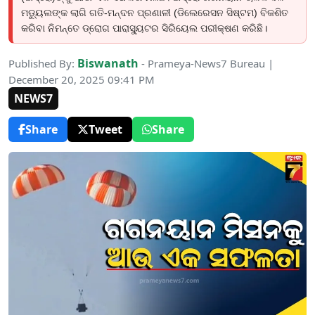
ମଡ୍ୟୁଲଙ୍କ ଲାଗି ଗତି-ମନ୍ଦନ ପ୍ରଣାଳୀ (ଡିଲେରେସନ ସିଷ୍ଟମ) ବିକଶିତ
କରିବା ନିମନ୍ତେ ଡ୍ରୋଗ ପାରାସ୍ୟୁଟର ସିରିୟେଲ ପରୀକ୍ଷଣ କରିଛି।
Biswanath
Published By:
- Prameya-News7 Bureau |
December 20, 2025 09:41 PM
NEWS7
Share
Tweet
Share