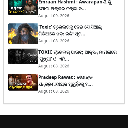
Emraan Hashmi : Awarapan-2 ରୁ
ମୋଟା ଅଙ୍କର ଟଙ୍କା ନ...
August 09, 2026
'Toxic' ଟ୍ରେଲରକୁ ନେଇ ସୋସିଆଲ୍
ମିଡିଆରେ ଝଡ଼: ରକିଂ ଷ୍ଟ...
August 08, 2026
TOXIC ଟ୍ରେଲର୍ ଆଉଟ୍: ଆକ୍ସନ୍ ମାମଲାରେ
'ପୁଷ୍ପା' ଓ 'ଏନି...
August 08, 2026
Pradeep Rawat : ବାପାଙ୍କ
ଯନ୍ତ୍ରଣାଦାୟକ ମୁହୂର୍ତ୍ତକୁ ମ...
August 08, 2026