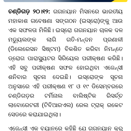
ଚଣ୍ଡିଗଡ଼ ୨୦।୧୨:
ଗଗନୟାନ ମିସନରେ ଭାରତୀୟ
ମହାକାଶ ଗବେଷଣା ସଙ୍ଗଠନ (ଇସ୍ରୋ)ଙ୍କୁ ଆଉ
ଏକ ସଫଳତା ମିଳିଛି। ଇସ୍ରୋ ଗଗନୟାନ ଚାଳକ ଦଳ
ମଡ୍ୟୁଲଙ୍କ ଲାଗି ଗତି-ମନ୍ଦନ ପ୍ରଣାଳୀ
(ଡିଲେରେସନ ସିଷ୍ଟମ) ବିକଶିତ କରିବା ନିମନ୍ତେ
ଡ୍ରୋଗ ପାରାସ୍ୟୁଟର ସିରିୟେଲ ପରୀକ୍ଷଣ କରିଛି।
ଏହି ସବୁ ପରୀକ୍ଷଣ ସଫଳ ହୋଇଥିବା ଏଜେନ୍ସୀ
ଶନିବାର ସୂଚନା ଦେଇଛି। ଇସ୍ରୋଙ୍କ ସୂଚନା
ଅନୁସାରେ ଏହି ପରୀକ୍ଷଣ ୧୮ ଓ ୧୯ ଡିସେମ୍ବରରେ
ଚଣ୍ଡିଗଡ଼ର ଟର୍ମିନାଲ ବାଲିଷ୍ଟିକ ରିସର୍ଚ୍ଚ
ଲାବୋରେଟରୀ (ଟିବିଆରଏଲ) ରେଲ ଟ୍ରାକ୍ ରକେଟ
ସେଡରେ କରାଯାଇଥିଲା।
ଏଜେନ୍ସୀ ଏକ ବୟାନରେ କହିଛି ଯେ ଗଗନୟାନ କ୍ରୁ