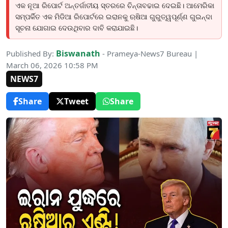
ଏକ ନୂଆ ରିପୋର୍ଟ ଅନ୍ତର୍ଜାତୀୟ ସ୍ତରରେ ଚିନ୍ତାବଢାଇ ଦେଇଛି। ଆମେରିକା
ସମ୍ପର୍କିତ ଏକ ମିଡିଆ ରିପୋର୍ଟରେ ଇରାନକୁ ଋଷିଆ ଗୁରୁତ୍ୱପୂର୍ଣ୍ଣ ଗୁଇନ୍ଦା
ସୂଚନା ଯୋଗାଇ ଦେଉଥିବାର ଦାବି କରାଯାଇଛି।
Biswanath
Published By:
- Prameya-News7 Bureau |
March 06, 2026 10:58 PM
NEWS7
Share
Tweet
Share