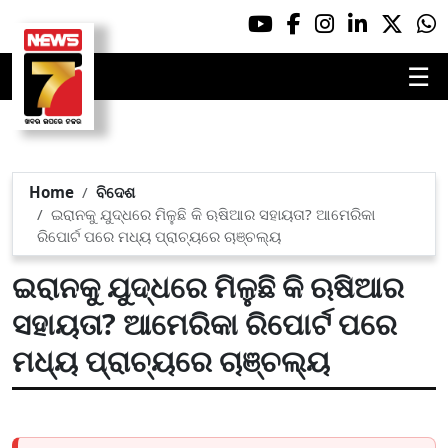
☰
Home
ବିଦେଶ
ଇରାନକୁ ଯୁଦ୍ଧରେ ମିଳୁଛି କି ଋଷିଆର ସହାୟତା? ଆମେରିକା
ରିପୋର୍ଟ ପରେ ମଧ୍ୟ ପ୍ରାଚ୍ୟରେ ଚାଞ୍ଚଲ୍ୟ
ଇରାନକୁ ଯୁଦ୍ଧରେ ମିଳୁଛି କି ଋଷିଆର
ସହାୟତା? ଆମେରିକା ରିପୋର୍ଟ ପରେ
ମଧ୍ୟ ପ୍ରାଚ୍ୟରେ ଚାଞ୍ଚଲ୍ୟ