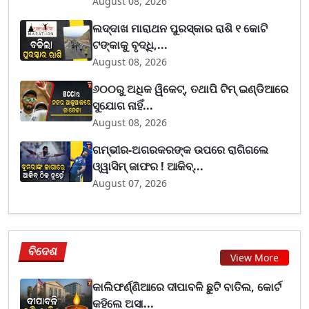
August 08, 2026
ଲଦ୍ଦାଖ ମାରାଥନ ପୁରସ୍କାର ରାଶି ୧ କୋଟି
ଟଙ୍କାକୁ ବୃଦ୍ଧି,...
August 08, 2026
୬୦୦ରୁ ଅଧିକ ୱିକେଟ୍, ତଥାପି ଟିମ୍ ଇଣ୍ଡିଆରେ
ସୁଯୋଗ ନାହିଁ...
August 08, 2026
ଗମ୍ଭୀର-ଅଗରକରଙ୍କ ଉପରେ ରାଗିଗଲେ
ଓ୍ୱାସିମ୍ ଜାଫର ! ଆକିବ୍...
August 07, 2026
ବିଦେଶ
View More
କାଲିଫର୍ଣ୍ଣିଆରେ ଦୀପାବଳି ଛୁଟି ବାତିଲ, କୋର୍ଟ
କହିଲେ ଅସା...