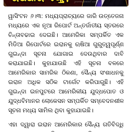
ୱାସିଂଟନ ୬।୩: ମଧ୍ୟପ୍ରାଚ୍ୟରେ ଜାରି ଉତ୍ତେଜନା
ମଧ୍ୟରେ ଏକ ନୂଆ ରିପୋର୍ଟ ଅନ୍ତର୍ଜାତୀୟ ସ୍ତରରେ
ଚିନ୍ତାବଢାଇ ଦେଇଛି। ଆମେରିକା ସମ୍ପର୍କିତ ଏକ
ମିଡିଆ ରିପୋର୍ଟରେ ଇରାନକୁ ଋଷିଆ ଗୁରୁତ୍ୱପୂର୍ଣ୍ଣ
ଗୁଇନ୍ଦା ସୂଚନା ଯୋଗାଇ ଦେଉଥିବାର ଦାବି
କରାଯାଇଛି। କୁହାଯାଉଛି ଏହି ସୂଚନା ବଳରେ
ଆମେରିକାର ସାମରିକ ଠିକଣା, ସୈନ୍ୟ ସଂଶାଧନକୁ
ଇରାନ ଅଧିକ ସଠିକ ଟାର୍ଗେଟ କରିପାରୁଛି। ଏହି
ଗୁଇନ୍ଦା ଇନପୁଟରେ ଆମେରିକୀୟ ଯୁଦ୍ଧପୋତ ଓ
ଯୁଦ୍ଧବିମାନର ଲୋକେସନ ସମ୍ପର୍କିତ ସମ୍ବେଦନଶୀଳ
ସୂଚନା ମଧ୍ୟ ସାମିଲ ଥିବା କୁହାଯାଇଛି।
ଏହା ଦ୍ୱାରା ଇରାନ ଆମେରିକାର ସୈନ୍ୟ ଗତିବିଦ୍ଧି