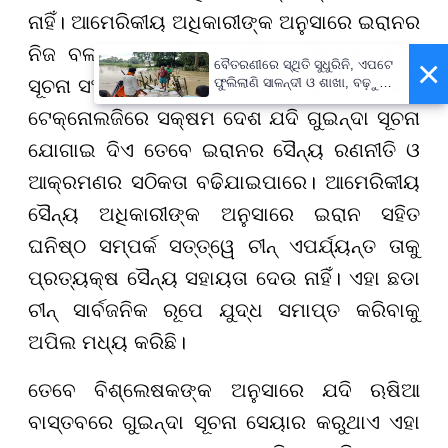
ନାହିଁ। ଆମେରିକୀୟ ଅଧିକାରୀଙ୍କ ଅନୁସାରେ ଇରାନର
ନିଜ ବଳରେ ଆମେରିକୀୟ ସୈନ୍ୟ ଠିକଣାର ସଠିକ
×
ବୈତରଣୀରେ ସ୍ଥିତି ସୁଧୁରିନି, ଏପଟେ
ସୂଚନା ସଂଗ୍ରହର କ୍ଷମତା ସୀମିତ । ଏଣୁ ଋଷିଆ ଭଳି
ଫୁଲିଲାଣି ସାଳନ୍ଦୀ ଓ ଶାଖା, ବଢ଼ୁଛି
ବନ୍ୟା ଭୟ
ଟେକ୍ନୋଲଜିରେ ସକ୍ଷମ ଦେଶ ଯଦି ଗୁଇନ୍ଦା ସୂଚନା
ଯୋଗାଇ ଦିଏ ତେବେ ଇରାନର ସୈନ୍ୟ ରଣନୀତି ଓ
ଆକ୍ରମଣର ସଠିକତା ବଢିଯାଇପାରେ। ଆମେରିକୀୟ
ସୈନ୍ୟ ଅଧିକାରୀଙ୍କ ଅନୁସାରେ ଇରାନ ସହିତ
ଘନିଷ୍ଠ ସମ୍ପର୍କ ସତ୍ତ୍ୱେ ଚୀନ୍ ଏପର୍ଯ୍ୟନ୍ତ ତାକୁ
ପ୍ରତ୍ୟକ୍ଷ ସୈନ୍ୟ ସହାୟତା ଦେଉ ନାହିଁ। ଏହା ଛଡା
ଚୀନ୍ ସାର୍ବଜନିକ ରୂପେ ଯୁଦ୍ଧ ସମାପ୍ତ କରିବାକୁ
ଅପିଲ ମଧ୍ୟ କରିଛି।
ତେବେ ବିଶ୍ଲେଷକଙ୍କ ଅନୁସାରେ ଯଦି ଋଷିଆ
ବାସ୍ତବରେ ଗୁଇନ୍ଦା ସୂଚନା ସେୟାର କରୁଥାଏ ଏହା