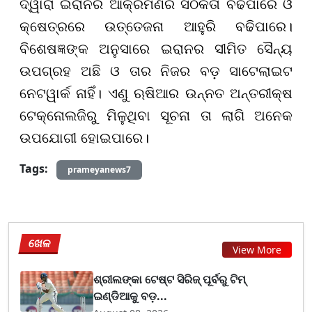
ଦ୍ୱାରା ଇରାନର ଆକ୍ରମଣର ସଠିକତା ବଢିପାରେ ଓ
କ୍ଷେତ୍ରରେ ଉତ୍ତେଜନା ଆହୁରି ବଢିପାରେ।
ବିଶେଷଜ୍ଞଙ୍କ ଅନୁସାରେ ଇରାନର ସୀମିତ ସୈନ୍ୟ
ଉପଗ୍ରହ ଅଛି ଓ ତାର ନିଜର ବଡ଼ ସାଟେଲାଇଟ
ନେଟୱାର୍କ ନାହିଁ। ଏଣୁ ଋଷିଆର ଉନ୍ନତ ଅନ୍ତରୀକ୍ଷ
ଟେକ୍ନୋଲଜିରୁ ମିଳୁଥିବା ସୂଚନା ତା ଲାଗି ଅନେକ
ଉପଯୋଗୀ ହୋଇପାରେ।
Tags:
prameyanews7
ଖେଳ
View More
ଶ୍ରୀଲଙ୍କା ଟେଷ୍ଟ ସିରିଜ୍‌ ପୂର୍ବରୁ ଟିମ୍‌
ଇଣ୍ଡିଆକୁ ବଡ଼...