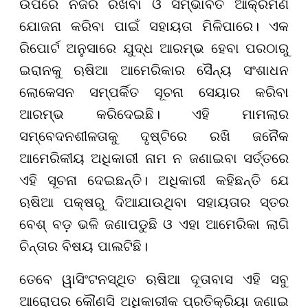
ଉପରେ ନଜର ରଖିବା ଓ ସମ୍ଭାବିତ ଆକ୍ରମଣ
ଯୋଜନା କରିବା ପାଇଁ ସହାୟତା ମିଳିପାରେ। ଏକ
ରିପୋର୍ଟ ଅନୁସାରେ ଯୁଦ୍ଧ ଆରମ୍ଭ ହେବା ପରଠାରୁ
ଇରାନକୁ ଋଷିଆ ଆମେରିକାର ସୈନ୍ୟ ସଂଶାଧନ
ଲୋକେସନ ସମ୍ପର୍କିତ ସୂଚନା ସେୟାର କରିବା
ଆରମ୍ଭ କରିଦେଇଛି। ଏହି ମାମଲାର
ସମ୍ବେଦନଶୀଳତାକୁ ଦୃଷ୍ଟିରେ ରଖି ଜନୈକ
ଆମେରିକୀୟ ଅଧିକାରୀ ନାମ ନ ଜଣାଇବା ସର୍ତ୍ତରେ
ଏହି ସୂଚନା ଦେଇଛନ୍ତି। ଅଧିକାରୀ କହିଛନ୍ତି ଯେ
ଋଷିଆ ପକ୍ଷରୁ ଦିଆଯାଉଥିବା ସହାୟତାର ସ୍ତର
ବେଶ୍ ବଡ଼ ଭଳି ଜଣାପଡୁଛି ଓ ଏହା ଆମେରିକା ଲାଗି
ଚିନ୍ତାର ବିଷୟ ପାଲଟିଛି।
ତେବେ ୱାସିଂଟନସ୍ଥିତ ଋଷିଆ ଦୂତାବାସ ଏହି ସବୁ
ଆରୋପର କୌଣସି ଅଧିକାରୀକ ପ୍ରତିକ୍ରିୟା ଜଣାଇ