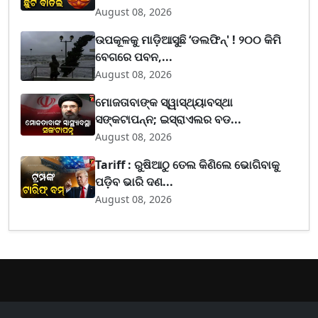
August 08, 2026
ଉପକୂଳକୁ ମାଡ଼ିଆସୁଛି ‘ଡଲଫିନ୍' ! ୨୦୦ କିମି
ବେଗରେ ପବନ,...
August 08, 2026
ମୋଜତାବାଙ୍କ ସ୍ୱାସ୍ଥ୍ୟାବସ୍ଥା
ସଙ୍କଟାପନ୍ନ; ଇସ୍ରାଏଲର ବଡ...
August 08, 2026
Tariff : ରୁଷିଆଠୁ ତେଲ କିଣିଲେ ଭୋଗିବାକୁ
ପଡ଼ିବ ଭାରି ଦଣ...
August 08, 2026