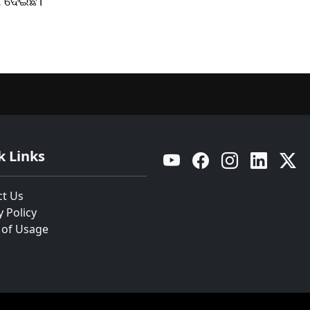
ଶ ଦେଇଛି।
k Links
YouTube
Facebook
Instagram
Linkedin
Twitt
ct Us
y Policy
 of Usage