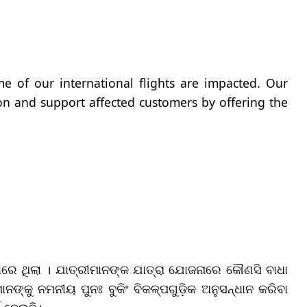
e of our international flights are impacted. Our
ion and support affected customers by offering the
ରେ ଥିଲା । ଯାତ୍ରୀମାନଙ୍କ ଯାତ୍ରା ଯୋଜନାରେ କୌଣସି ବାଧା
ନଙ୍କୁ ନମନୀୟ ପୁନଃ ବୁକିଂ ବିକଳ୍ପଗୁଡ଼ିକ ଅନୁସନ୍ଧାନ କରିବା