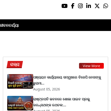
ଜୀବନଚର୍ଯ୍ୟା
ରାଜ୍ୟ
View More
ପଞ୍ଚାୟତ କାର୍ଯ୍ୟାଳୟ ସମ୍ମୁଖରେ ବିଜେପି ନେତାଙ୍କୁ
ଛୁରାମା...
August 05, 2026
ରାଷ୍ଟ୍ରପତି ଭବନରେ ଶୋଭା ପାଇବ ପ୍ରଭୁ
ଜଗନ୍ନାଥଙ୍କ ରଥଚକ:...
August 05, 2026