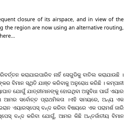
quent closure of its airspace, and in view of the
ing the region are now using an alternative routing,
where…
ବର୍ତ୍ତନ କରାଯାଇପାରିବ ନାହିଁ ସେଗୁଡିକୁ ବାତିଲ କରାଯାଉଛି ।
ଙ୍କର ବିମାନ ସ୍ଥିତି ଯାଞ୍ଚ କରିବାକୁ ଅନୁରୋଧ କରିଛି । କମ୍ପାନୀ
ାଘାତ ଯୋଗୁଁ ଯାତ୍ରୀମାନଙ୍କୁ ହୋଇଥିବା ଅସୁବିଧା ପାଇଁ ଏୟାର
ଷା ଆମର ସର୍ବୋଚ୍ଚ ପ୍ରାଥମିକତା ।ଏହି ସମୟରେ, ଅନ୍ୟ ଏକ
ରାନ ଏୟାରସ୍ପେସ୍ ବନ୍ଦ କରିବା ବିଷୟରେ ଏକ ପରାମର୍ଶ ଜାରି
୍ପେସ୍ ବନ୍ଦ କରିବା ଯୋଗୁଁ, ଆମର କିଛି ଅନ୍ତର୍ଜାତୀୟ ବିମାନ