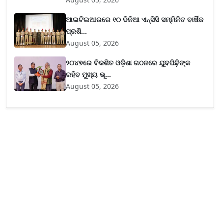
ଆଇଟିଇଆରରେ ୧୦ ଦିନିଆ ଏନ୍‌ସିସି ସମ୍ମିଳିତ ବାର୍ଷିକ
ପ୍ରଶି...
August 05, 2026
୨୦୪୭ରେ ବିକଶିତ ଓଡ଼ିଶା ଗଠନରେ ଯୁବପିଢ଼ିଙ୍କ
ରହିବ ମୁଖ୍ୟ ଭୂ...
August 05, 2026