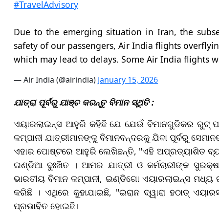
#TravelAdvisory
Due to the emerging situation in Iran, the subse
safety of our passengers, Air India flights overfly
which may lead to delays. Some Air India flights 
— Air India (@airindia)
January 15, 2026
ଯାତ୍ରା ପୂର୍ବରୁ ଯାଞ୍ଚ କରନ୍ତୁ ବିମାନ ସ୍ଥିତି :
ଏୟାରଲାଇନ୍ସ ଆହୁରି କହିଛି ଯେ ଯେଉଁ ବିମାନଗୁଡିକର ରୁଟ୍ ପରି
କମ୍ପାନୀ ଯାତ୍ରୀମାନଙ୍କୁ ବିମାନବନ୍ଦରକୁ ଯିବା ପୂର୍ବରୁ ସେମାନ
ଏହାର ପୋଷ୍ଟରେ ଆହୁରି ଲେଖିଛନ୍ତି, "ଏହି ଅପ୍ରତ୍ୟାଶିତ ବ୍ୟ
ଇଣ୍ଡିଆ ଦୁଃଖିତ । ଆମର ଯାତ୍ରୀ ଓ କର୍ମଚାରୀଙ୍କ ସୁରକ୍
ଭାରତୀୟ ବିମାନ କମ୍ପାନୀ, ଇଣ୍ଡିଗୋ ଏୟାରଲାଇନ୍ସ ମଧ୍ୟ ଇ
କରିଛି । ଏଥିରେ କୁହାଯାଇଛି, "ଇରାନ ଦ୍ୱାରା ହଠାତ୍ ଏୟାରସ
ପ୍ରଭାବିତ ହୋଇଛି।