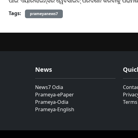
ପାଇଁ ଏୟାରଲାଇନ୍ସର ୱେବସାଇଟ୍ ପରିଦର୍ଶନ କରିବାକୁ ପରାମର୍
Tags:
prameyanews7
News
Quic
News7 Odia
Conta
Prameya-ePaper
Privac
Prameya-Odia
Terms
Prameya-English