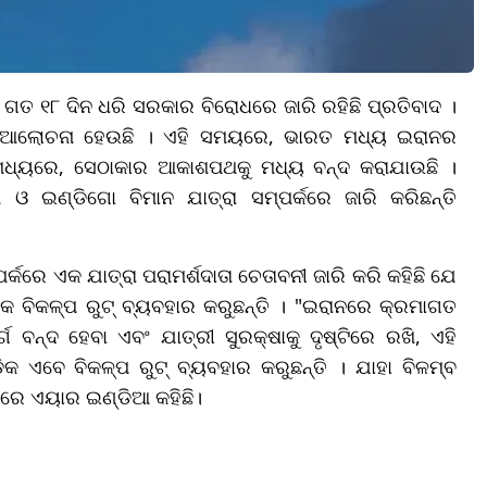
। ଗତ ୧୮ ଦିନ ଧରି ସରକାର ବିରୋଧରେ ଜାରି ରହିଛି ପ୍ରତିବାଦ ।
ଆଲୋଚନା ହେଉଛି । ଏହି ସମୟରେ, ଭାରତ ମଧ୍ୟ ଇରାନର
 ମଧ୍ୟରେ, ସେଠାକାର ଆକାଶପଥକୁ ମଧ୍ୟ ବନ୍ଦ କରାଯାଉଛି ।
 ଇଣ୍ଡିଗୋ ବିମାନ ଯାତ୍ରା ସମ୍ପର୍କରେ ଜାରି କରିଛନ୍ତି
୍କରେ ଏକ ଯାତ୍ରା ପରାମର୍ଶଦାତା ଚେତାବନୀ ଜାରି କରି କହିଛି ଯେ
କ ବିକଳ୍ପ ରୁଟ୍ ବ୍ୟବହାର କରୁଛନ୍ତି । "ଇରାନରେ କ୍ରମାଗତ
ଗ ବନ୍ଦ ହେବା ଏବଂ ଯାତ୍ରୀ ସୁରକ୍ଷାକୁ ଦୃଷ୍ଟିରେ ରଖି, ଏହି
 ଏବେ ବିକଳ୍ପ ରୁଟ୍ ବ୍ୟବହାର କରୁଛନ୍ତି । ଯାହା ବିଳମ୍ବ
ରେ ଏୟାର ଇଣ୍ଡିଆ କହିଛି।