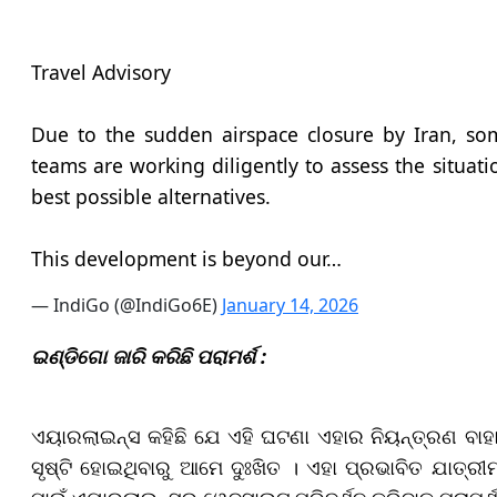
Travel Advisory
Due to the sudden airspace closure by Iran, som
teams are working diligently to assess the situat
best possible alternatives.
This development is beyond our…
— IndiGo (@IndiGo6E)
January 14, 2026
ଇଣ୍ଡିଗୋ ଜାରି କରିଛି ପରାମର୍ଶ :
ଏୟାରଲାଇନ୍ସ କହିଛି ଯେ ଏହି ଘଟଣା ଏହାର ନିୟନ୍ତ୍ରଣ ବାହା
ସୃଷ୍ଟି ହୋଇଥିବାରୁ ଆମେ ଦୁଃଖିତ । ଏହା ପ୍ରଭାବିତ ଯାତ୍ରୀମା