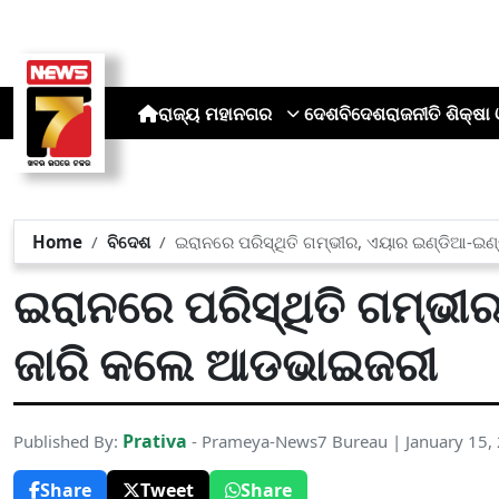
ରାଜ୍ୟ
ମହାନଗର
ଦେଶ
ବିଦେଶ
ରାଜନୀତି
ଶିକ୍ଷା 
Home
ବିଦେଶ
ଇରାନରେ ପରିସ୍ଥିତି ଗମ୍ଭୀର, ଏୟାର ଇଣ୍ଡିଆ-ଇ
ଇରାନରେ ପରିସ୍ଥିତି ଗମ୍ଭୀ
ଜାରି କଲେ ଆଡଭାଇଜରୀ
Prativa
Published By:
- Prameya-News7 Bureau | January 15,
Share
Tweet
Share