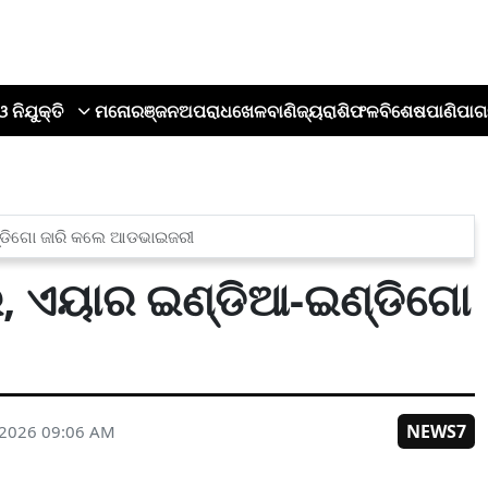
ଓ ନିଯୁକ୍ତି
ମନୋରଞ୍ଜନ
ଅପରାଧ
ଖେଳ
ବାଣିଜ୍ୟ
ରାଶିଫଳ
ବିଶେଷ
ପାଣିପାଗ
ଣ୍ଡିଗୋ ଜାରି କଲେ ଆଡଭାଇଜରୀ
ର, ଏୟାର ଇଣ୍ଡିଆ-ଇଣ୍ଡିଗୋ
NEWS7
 2026 09:06 AM