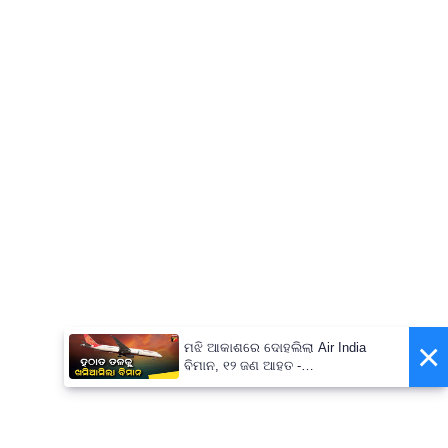
×
ମଝି ଆକାଶରେ ଦୋହଲିଲା Air India
ବିମାନ, ୧୨ ଜଣ ଆହତ -
PrameyaNews7