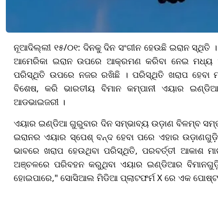
ନୂଆଦିଲ୍ଲୀ ୧୫/୦୧: ଦିନକୁ ଦିନ ସଂଗୀନ ହେଉଛି ଇରାନ ସ୍ଥିତି 
ଆମେରିକା ଇରାନ ଉପରେ ଆକ୍ରମଣ କରିବା ନେଇ ମଧ୍ୟ 
ପରିସ୍ଥିତି ଉପରେ ନଜର ରଖିଛି । ପରିସ୍ଥିତି ଖରାପ ହେବା
ବିଶେଷ, କରି ଭାରତୀୟ ବିମାନ କମ୍ପାନୀ ଏୟାର ଇଣ୍ଡିଆ ଓ
ଆଡଭାଇଜରୀ ।
ଏୟାର ଇଣ୍ଡିଆ ଗୁରୁବାର ଦିନ ସମ୍ଭାବ୍ୟ ଉଡ଼ାଣ ବିଳମ୍ବ ସମ୍ପର
ଇରାନର ଏୟାର ସ୍ପେଶ୍ ବନ୍ଦ ହେବା ପରେ ଏହାର ଉଡ଼ାଣଗୁଡ଼ି
ଭାବରେ ଖରାପ ହେଉଥିବା ପରିସ୍ଥିତି, ପରବର୍ତ୍ତୀ ଆକାଶ ମାର୍
ଅଞ୍ଚଳରେ ପରିବହନ କରୁଥିବା ଏୟାର ଇଣ୍ଡିଆର ବିମାନଗୁଡ଼ିକ
ହୋଇପାରେ," ସୋସିଆଲ ମିଡିଆ ପ୍ଲାଟଫର୍ମ X ରେ ଏକ ପୋଷ୍ଟ