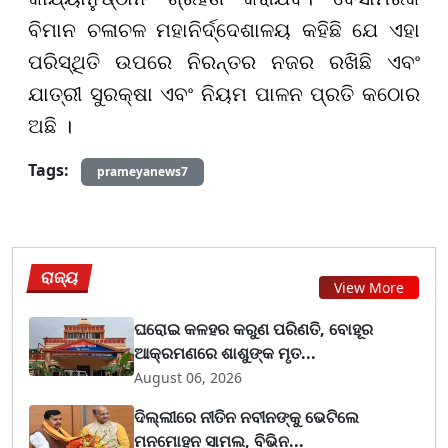
ବିମାନ ଚଳାଚଳ ମହାନିର୍ଦ୍ଦେଶାଳୟ କହିଛି ଯେ ଏହା
ପରିସ୍ଥିତି ଉପରେ ନିରନ୍ତର ନଜର ରଖିଛି ଏବଂ
ଯାତ୍ରୀ ସୁରକ୍ଷା ଏବଂ ନିୟମ ପାଳନ ପ୍ରତି କଠୋର
ଅଛି ।
Tags:
prameyanews7
ରାଜ୍ୟ
View More
ଘରୋଇ କଳହର କରୁଣ ପରିଣତି, ବୋହୂର
ଆକ୍ରମଣରେ ଶାଶୁଙ୍କ ମୃତ...
August 06, 2026
ଦିଲ୍ଲୀରେ ନୀତିନ ନବୀନଙ୍କୁ ଭେଟିଲେ
ମନମୋହନ ସାମଲ, ବିଭିନ...