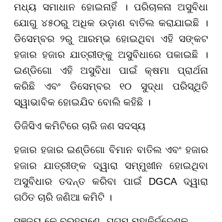
ମଧ୍ୟ ସମାଧାନ ହୋଇନାହିଁ । ପରିଚାଳନା ଅସୁବିଧା
ଯୋଗୁ ୪୫୦ରୁ ଅଧିକ ଉଡ଼ାଣ ବାତିଲ କରାଯାଇଛି ।
ଡିସେମ୍ବର ୨ରୁ ଆରମ୍ଭ ହୋଇଥିବା ଏହି ସଙ୍କଟ
ହଜାର ହଜାର ଯାତ୍ରୀଙ୍କୁ ଅସୁବିଧାରେ ପକାଇଛି ।
ଇଣ୍ଡିଗୋ ଏହି ଅସୁବିଧା ପାଇଁ କ୍ଷମା ପ୍ରାର୍ଥନା
କରିଛି ଏବଂ ଡିସେମ୍ବର ୧୦ ସୁଦ୍ଧା ପରିସ୍ଥିତି
ସ୍ୱାଭାବିକ ହୋଇଯିବ ବୋଲି କହିଛି ।
ଡିଜିସିଏ କମିଟିରେ ଚାରି ଜଣ ସଦସ୍ୟ
ହଜାର ହଜାର ଇଣ୍ଡିଗୋ ବିମାନ ବାତିଲ ଏବଂ ହଜାର
ହଜାର ଯାତ୍ରୀଙ୍କ ଦ୍ୱାରା ସମ୍ମୁଖୀନ ହୋଇଥିବା
ଅସୁବିଧାର ତଦନ୍ତ କରିବା ପାଇଁ DGCA ଦ୍ୱାରା
ଗଠିତ ଚାରି ଜଣିଆ କମିଟି ।
ସଞ୍ଜୟ କେ ବ୍ରହ୍ମଣେ, ଯୁଗ୍ମ ମହାନିର୍ଦ୍ଦେଶକ