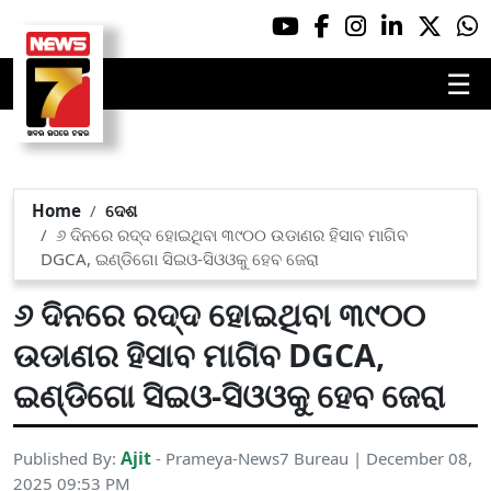
☰
Home
ଦେଶ
୬ ଦିନରେ ରଦ୍ଦ ହୋଇଥିବା ୩୯୦୦ ଉଡାଣର ହିସାବ ମାଗିବ
DGCA, ଇଣ୍ଡିଗୋ ସିଇଓ-ସିଓଓକୁ ହେବ ଜେରା
୬ ଦିନରେ ରଦ୍ଦ ହୋଇଥିବା ୩୯୦୦
ଉଡାଣର ହିସାବ ମାଗିବ DGCA,
ଇଣ୍ଡିଗୋ ସିଇଓ-ସିଓଓକୁ ହେବ ଜେରା
Ajit
Published By:
- Prameya-News7 Bureau | December 08,
2025 09:53 PM