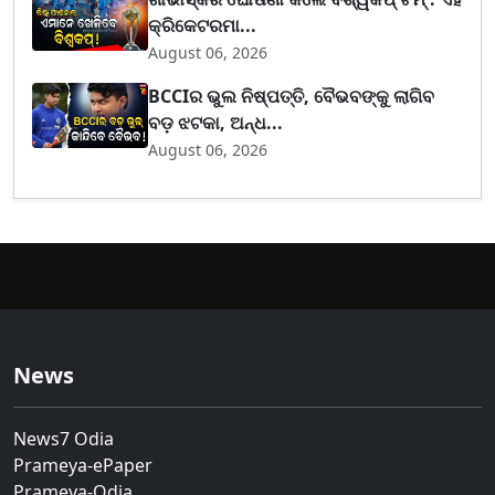
କ୍ରିକେଟରମା...
August 06, 2026
BCCIର ଭୁଲ ନିଷ୍ପତ୍ତି, ବୈଭବଙ୍କୁ ଲାଗିବ
ବଡ଼ ଝଟକା, ଅନ୍ଧ...
August 06, 2026
News
News7 Odia
Prameya-ePaper
Prameya-Odia