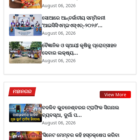
August 06, 2026
ସୋଆରେ ଆନ୍ତର୍ଜାତୀୟ ସମ୍ମିଳନୀ
‘ଆଇସିସିଏମ୍ଇଏସ୍ଏଚ୍–୨୦୨୬’...
August 06, 2026
ବୈଜ୍ଞାନିକ ଓ ସ୍ଥାୟୀ କୃଷିକୁ ପ୍ରୋତ୍ସାହନ
ଦେବାର ଲକ୍ଷ୍ୟ...
August 06, 2026
ମହାନଗର
View More
ବଦଳିବ ଭୁବନେଶ୍ବରର ଟ୍ରାଫିକ ସିଗନାଲ
ବ୍ୟବସ୍ଥା, ଦୁର୍ଗା ପ...
August 06, 2026
‘ସିନେଟ ମେମ୍ବର କହି ହସ୍ତକ୍ଷେପ କରିବା