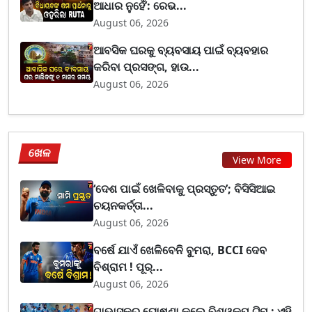
ଆଧାର ନୁହେଁ’: ରେଭ...
August 06, 2026
ଆବସିକ ଘରକୁ ବ୍ୟବସାୟ ପାଇଁ ବ୍ୟବହାର
କରିବା ପ୍ରସଙ୍ଗ, ହାଉ...
August 06, 2026
ଖେଳ
View More
‘ଦେଶ ପାଇଁ ଖେଳିବାକୁ ପ୍ରସ୍ତୁତ’; ବିସିସିଆଇ
ଚୟନକର୍ତ୍ତା...
August 06, 2026
ବର୍ଷେ ଯାଏଁ ଖେଳିବେନି ବୁମରା, BCCI ଦେବ
ବିଶ୍ରାମ ! ପୂର୍...
August 06, 2026
ଗାଭାସ୍କର ଘୋଷଣା କଲେ ବିଶ୍ୱକପ୍ ଟିମ୍ : ଏହି