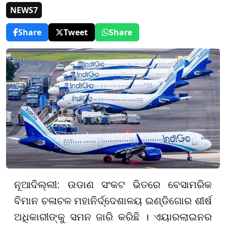
NEWS7
Share
Tweet
Share
ନୂଆଦିଲ୍ଲୀ: ଉଡାଣ ସଂକଟ ଭିତରେ ବେସାମରିକ
ବିମାନ ଚଳାଚଳ ମହାନିର୍ଦ୍ଦେଶାଳୟ ଇଣ୍ଡିଗୋର ଶୀର୍ଷ
ଅଧିକାରୀଙ୍କୁ ସମନ ଜାରି କରିଛି । ଏୟାରଲାଇନର