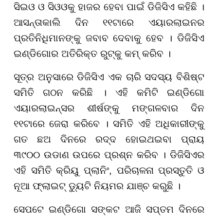
ସିଇଓ ଓ ସିଓଓକୁ ହାଜର ହେବା ପାଇଁ ଡିଜିସିଏ କହିଛି ।
ଆସନ୍ତାକାଲି ଦିନ ୧୧ଟାରେ ଏୟାରଲାଇନର
ପ୍ରତିନିଧିମାନଙ୍କୁ ଜବାବ ଦେବାକୁ ହେବ । ଡିଜିସିଏ
ଇଣ୍ଡିଗୋର ଅତିରିକ୍ତ ରୁଟ୍‌କୁ କମ୍ କରିବ ।
ସୂତ୍ର ଅନୁସାରେ ଡିଜିସିଏ ଏକ ଚାରି ସଦସ୍ୟ ବିଶିଷ୍ଟ
ସମିତି ଗଠନ କରିଛି । ଏହି କମିଟି ଇଣ୍ଡିଗୋ
ଏୟାରଲାଇନ୍ସର ଶୀର୍ଷଙ୍କୁ ମଙ୍ଗଳବାର ଦିନ
୧୧ଟାରେ ଜେରା କରିବେ । ସମିତି ଏହି ଅଧିକାରୀଙ୍କୁ
ଗତ ଛଅ ଦିନରେ ରଦ୍ଦ ହୋଇଥଇବା ପ୍ରାୟ
୩୯୦୦ ଉଡାଣ ଉପରେ ପ୍ରଶ୍ନ କରିବ । ଡିଜିସିଏର
ଏହି ସମିତି କ୍ରିୟୁ ପ୍ଲାନିଂ, ପରିଚାଳନା ପ୍ରସ୍ତୁତି ଓ
ନୂଆ ଫ୍ଲାଇଟ୍ ଡ୍ୟୁଟି ନିୟମର ଯାଞ୍ଚ କରୁଛି ।
ସେପଟେ ଇଣ୍ଡିଗୋ ସଙ୍କଟ ଆଜି ସପ୍ତମ ଦିନରେ