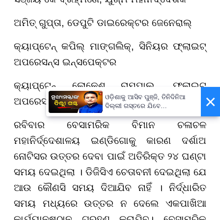
ଅମିତ୍ ଗୁପ୍ତା, ଡେପୁଟି ଡାଇରେକ୍ଟର ଜେନେରାଲ୍
କ୍ୟାପ୍ଟେନ୍ କପିଲ୍ ମାଙ୍ଗଲିକ୍, ସିନିୟର ଫ୍ଲାଇଟ୍
ଅପରେସନ୍ସ ଇନ୍ସପେକ୍ଟର
କ୍ୟାପ୍ଟେନ୍ ଲୋକେଶ ରାମପାଲ, ଫ୍ଲାଇଟ୍
×
ଓଡ଼ିଶାକୁ ଆସିବ ପୁଞ୍ଜି, ତିନିଦିନିଆ
ଅପରେସନ୍ସ ଇନ୍ସପେକ୍ଟର
ଦିଲ୍ଲୀ ଗସ୍ତରେ ଯିବେ
ମୁଖ୍ୟମନ୍ତ୍ରୀ ମୋହନ ମାଝୀ
ରବିବାର ବେସାମରିକ ବିମାନ ଚଳାଚଳ
ମହାନିର୍ଦ୍ଦେଶାଳୟ ଇଣ୍ଡିଗୋକୁ କାରଣ ଦର୍ଶାଅ
ନୋଟିସର ଉତ୍ତର ଦେବା ପାଇଁ ଅତିରିକ୍ତ ୨୪ ଘଣ୍ଟା
ସମୟ ଦେଇଥିଲା । ଡିଜିସିଏ ଚେତାବନୀ ଦେଇଥିଲା ଯେ
ଆଉ କୌଣସି ସମୟ ଦିଆଯିବ ନାହିଁ । ନିର୍ଦ୍ଧାରିତ
ସମୟ ମଧ୍ୟରେ ଉତ୍ତର ନ ଦେଲେ ଏକପାଖିଆ
କାର୍ଯ୍ୟାନୁଷ୍ଠାନ ଗ୍ରହଣ କରାଯିବ। ବେସାମରିକ