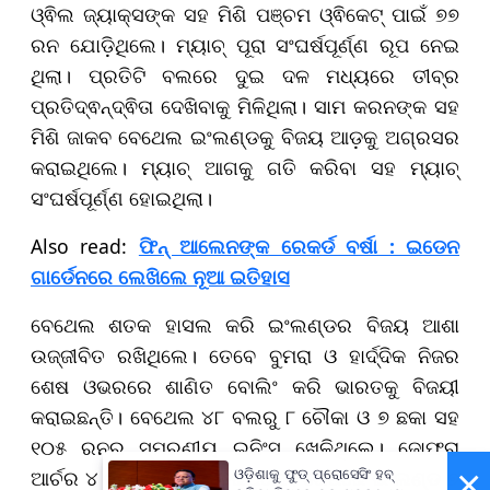
ଓ୍ଵିଲ ଜ୍ୟାକ୍ସଙ୍କ ସହ ମିଶି ପଞ୍ଚମ ଓ୍ଵିକେଟ୍ ପାଇଁ ୭୭
ରନ ଯୋଡ଼ିଥିଲେ। ମ୍ୟାଚ୍ ପୂରା ସଂଘର୍ଷପୂର୍ଣ୍ଣ ରୂପ ନେଇ
ଥିଲା। ପ୍ରତିଟି ବଲରେ ଦୁଇ ଦଳ ମଧ୍ୟରେ ତୀବ୍ର
ପ୍ରତିଦ୍ଵନ୍ଦ୍ଵିତା ଦେଖିବାକୁ ମିଳିଥିଲା। ସାମ କରନଙ୍କ ସହ
ମିଶି ଜାକବ ବେଥେଲ ଇଂଲଣ୍ଡକୁ ବିଜୟ ଆଡ଼କୁ ଅଗ୍ରସର
କରାଇଥିଲେ। ମ୍ୟାଚ୍ ଆଗକୁ ଗତି କରିବା ସହ ମ୍ୟାଚ୍
ସଂଘର୍ଷପୂର୍ଣ୍ଣ ହୋଇଥିଲା।
Also read:
ଫିନ୍ ଆଲେନଙ୍କ ରେକର୍ଡ ବର୍ଷା : ଇଡେନ
ଗାର୍ଡେନରେ ଲେଖିଲେ ନୂଆ ଇତିହାସ
ବେଥେଲ ଶତକ ହାସଲ କରି ଇଂଲଣ୍ଡର ବିଜୟ ଆଶା
ଉଜ୍ଜୀବିତ ରଖିଥିଲେ। ତେବେ ବୁମରା ଓ ହାର୍ଦ୍ଦିକ ନିଜର
ଶେଷ ଓଭରରେ ଶାଣିତ ବୋଲିଂ କରି ଭାରତକୁ ବିଜୟୀ
କରାଇଛନ୍ତି। ବେଥେଲ ୪୮ ବଲରୁ ୮ ଚୌକା ଓ ୭ ଛକା ସହ
୧୦୫ ରନର ସ୍ମରଣୀୟ ଇନିଂସ ଖେଳିଥିଲେ। ଜୋଫ୍ରା
×
ଆର୍ଚର ୪ ବଲରୁ ୧୯ ରନ କରିଥିଲେ। ଶେଷରେ ଇଂଲଣ୍ଡ ୭
ଓଡ଼ିଶାକୁ ଫୁଡ୍ ପ୍ରୋସେସିଂ ହବ୍