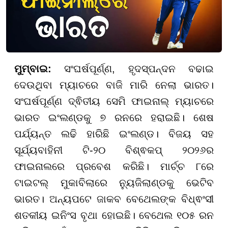
ମୁମ୍ବାଇ:
ସଂଘର୍ଷପୂର୍ଣ୍ଣ, ହୃଦସ୍ପନ୍ଦନ ବଢାଇ
ଦେଉଥିବା ମ୍ୟାଚରେ ବାଜି ମାରି ନେଲା ଭାରତ।
ସଂଘର୍ଷପୂର୍ଣ୍ଣ ଦ୍ଵିତୀୟ ସେମି ଫାଇନାଲ୍ ମ୍ୟାଚରେ
ଭାରତ ଇଂଲଣ୍ଡକୁ ୭ ରନରେ ହରାଇଛି। ଶେଷ
ପର୍ଯ୍ୟନ୍ତ ଲଢି ହାରିଛି ଇଂଲଣ୍ଡ। ବିଜୟ ସହ
ସୂର୍ଯ୍ୟବାହିନୀ ଟି-୨୦ ବିଶ୍ଵକପ୍ ୨୦୨୬ର
ଫାଇନାଲରେ ପ୍ରବେଶ କରିଛି। ମାର୍ଚ୍ଚ ୮ରେ
ଟାଇଟଲ୍ ମୁକାବିଲାରେ ନ୍ୟୁଜିଲାଣ୍ଡକୁ ଭେଟିବ
ଭାରତ। ଅନ୍ୟପଟେ ଜାକବ ବେଥେଲଙ୍କ ବିଧ୍ଵଂସୀ
ଶତକୀୟ ଇନିଂସ ବୃଥା ହୋଇଛି। ବେଥେଲ ୧୦୫ ରନ