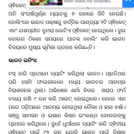
କରିବା ଦିଗରେ ବଡ଼ ପଦକ୍ଷେପ, ୪୨
ଓ୍ଵିକେଟ୍ ହରାଇ ୨୪୬ ରନ କରି ପାରିଥିଲା। ଆଉ ଭାରତ
ହଜାରରୁ ଅଧିକ ନିଯୁକ୍ତି ସୁଯୋଗ
ଅତି ସଂଘର୍ଷପୂର୍ଣ୍ଣ ମ୍ୟାଚକୁ ୭ ରନରେ ଜିତି ନେଇଛି।
ବୋଲିଂରେ ଭାରତ ପକ୍ଷରୁ ହାର୍ଦ୍ଦିକ ପାଣ୍ଡ୍ୟା ୨ଟି ଓ୍ଵିକେଟ୍
ଏବଂ ଯଶପ୍ରୀତ ବୁମରା ଗୋଟିଏ ଓ୍ଵିକେଟ୍ ନେଇଥିଲେ। ଦୁଇ
ବୋଲର ଠିକଣା ସମୟରେ ଘାତକ ବୋଲିଂ କରି ଭାରତ
ବିଜୟରେ ମୁଖ୍ୟ ଭୂମିକା ଗ୍ରହଣ କରିଛନ୍ତି।
ଭାରତ ଇନିଂସ
ଟସ୍ ହାରି ପ୍ରଥମେ ବ୍ୟାଟିଂ କରିଥିଲା ଭାରତ। ପ୍ରତିଥର
ପରି ସେମି ଫାଇନାଲରେ ମଧ୍ୟ ଭାରତର ଆରମ୍ଭ
ନିରାଶଜନକ ଥିଲା। ଅଭିଷେକ ଶର୍ମା ନିଜର ଖରାପ ଫର୍ମ
ବଜାୟ ରଖି ୯ ରନ କରି ଆଉଟ୍ ହୋଇଥିଲେ। ହେଲେ ଏହା
ପରେ ପଡ଼ିଆରେ ଆରମ୍ଭ ହୋଇଥିଲା ଚୌକା ଓ ଛକା ବର୍ଷା।
ସଞ୍ଜୁ ସାମସନ ଓ ଇଶାନ କିଶନ ଇଂଲଣ୍ଡ ବୋଲରଙ୍କୁ
ପ୍ରହାର କରିଥିଲେ। ଦୁହେଁ ଧୂଆଁଧାର ବ୍ୟାଟିଂ କରି ଦ୍ଵିତୀୟ
ଓ୍ଵିକେଟ୍ ପାଇଁ ୯୭ ରନ ଯୋଡ଼ି ଭାରତ ପାଇଁ ବିଶାଳ