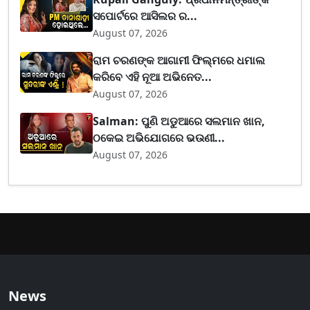
ସପୋର୍ଟରେ ଆସିଲର ର...
August 07, 2026
ରାମ ଚରଣଙ୍କ ଆଗାମୀ ଫିଲ୍ମରେ ଧମାଲ
କରିବେ ଏହି ନୂଆ ଅଭିନେତ...
August 07, 2026
Salman: ପୁଣି ଅଡୁଆରେ ସଲମାନ ଖାନ,
ଠକେଇ ଅଭିଯୋଗରେ ଭଉଣୀ...
August 07, 2026
News