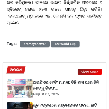
ରନ କରିଥିଲେ। ଫଳରେ ଭାରତ ନିର୍ଦ୍ଧାରିତ ଓଭରରେ ୭
ଓ୍ଵିକେଟ୍ ହରାଇ ୨୫୩ ରନର ପାହାଡ଼ ଛିଡ଼ା କରିଛି।
ନକଆଉଟ୍ ମ୍ୟାଚରେ ଏହା କୌଣସି ଦଳ ଦ୍ଵାରା ସର୍ବୋଚ୍ଚ
ସ୍କୋର।
Tags:
prameyanews7
T20 World Cup
ଅପରାଧ
View More
ଆଇପିଏଲ ବେଟିଂ ମାମଲା: ତିନି ମାସ ପରେ ତିନି
ଜଣଙ୍କୁ ଗିରଫ...
August 07, 2026
ଭୂତ ବଙ୍ଗଳାରେ ଚାଞ୍ଚଲ୍ୟକର ଘଟଣା, ଛାତି