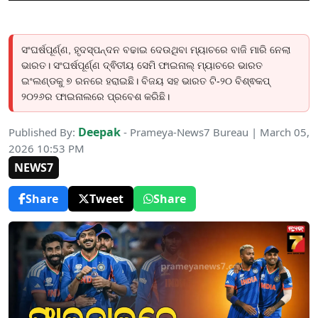
ସଂଘର୍ଷପୂର୍ଣ୍ଣ, ହୃଦସ୍ପନ୍ଦନ ବଢାଇ ଦେଉଥିବା ମ୍ୟାଚରେ ବାଜି ମାରି ନେଲା
ଭାରତ। ସଂଘର୍ଷପୂର୍ଣ୍ଣ ଦ୍ଵିତୀୟ ସେମି ଫାଇନାଲ୍ ମ୍ୟାଚରେ ଭାରତ
ଇଂଲଣ୍ଡକୁ ୭ ରନରେ ହରାଇଛି। ବିଜୟ ସହ ଭାରତ ଟି-୨୦ ବିଶ୍ଵକପ୍
୨୦୨୬ର ଫାଇନାଲରେ ପ୍ରବେଶ କରିଛି।
Deepak
Published By:
- Prameya-News7 Bureau | March 05,
2026 10:53 PM
NEWS7
Share
Tweet
Share