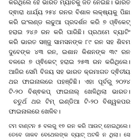
କରିଥିଲେ ହେଁ ଭାରତ ମ୍ୟାଚକୁ ଜିତି ନେଇଛି। ଭାରତ
ଦ୍ଵାରା ଧାର୍ଯ୍ୟ ୨୫୪ ରନର ବିଶାଳ ଲକ୍ଷ୍ୟକୁ ପିଛା
କରି ଇଂଲଣ୍ଡ ଲଢୁଆ ପ୍ରଦର୍ଶନ କରି ୭ ଓ୍ଵିକେଟ୍
ହରାଇ ୨୪୬ ରନ କରି ପାରିଛି। ପ୍ରଥମେ ବ୍ୟାଟିଂ
କରି ଭାରତ ସଞ୍ଜୁ ସାମସନଙ୍କ ୮୯ ରନ ସହ ଶିବମ
ଦୁବେଙ୍କ ୪୩ ରନ, ଇଶାନ କିଶନଙ୍କ ୩୯ ରନ
ବଳରେ ୭ ଓ୍ଵିକେଟ୍ ହରାଇ ୨୫୩ ରନ କରିଥିଲେ।
ଆଜିର ସେମି ବିଜୟ ସହ
ଭାରତ କ୍ରମାଗତ ଦ୍ଵିତୀୟ
ଥର ଫାଇନାଲରେ ପହଞ୍ଚିଛି। ଏହା ପୂର୍ବରୁ ୨୦୨୪
ଟି-୨୦ ବିଶ୍ଵକପ୍ ଫାଇନାଲ୍ ଖେଳିଥିଲା ଭାରତ।
ଚତୁର୍ଥ ଥର ଟିମ୍ ଇଣ୍ଡିଆ ଟି-୨୦ ବିଶ୍ୱକପର
ଫାଇନାଲରେ ଖେଳିବ। ​​​​​​​
ଟମ ବାଣ୍ଟନ ୫ ବଲରୁ ୧୭ ରନ କରି ଆଉଟ୍ ହୋଇଥିଲେ।
ତେବେ ଜାକବ ବେଥେଲଙ୍କ ବ୍ୟାଟ୍ ଅଟକି ନ ଥିଲା। ସେ