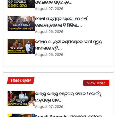
ଥରାଇଦେବ ଷଡ଼ଯନ୍ତ...
August 07, 2026
ଦୋଷୀ ସାବ୍ୟସ୍ତ ହେଲେ, ୧୦ ବର୍ଷ
ଜେଲଦଣ୍ଡାଦେଶ ବି ମିଳିଲା,...
August 06, 2026
କନିଷ୍ଠ ଯନ୍ତ୍ରୀ ରଶ୍ମିରଞ୍ଜନ ସେଠୀ ମୃତ୍ୟୁ
ମାମଲାରେ ଟ୍ବି...
August 06, 2026
ମନୋରଞ୍ଜନ
View More
ଭାଙ୍ଗୁ ଭାଙ୍ଗୁ ବଞ୍ଚିଗଲା ସଂସାର ! କୋର୍ଟରୁ
ଛାଡ଼ପତ୍ର ଆବ...
August 07, 2026
Rupali Ganguly: ପ୍ରଧାନମନ୍ତ୍ରୀଙ୍କ