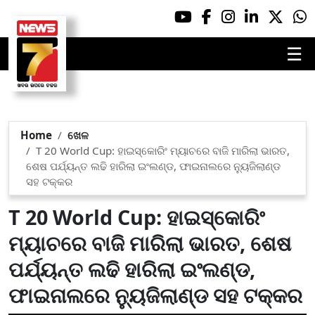
☰
Home
ଖେଳ
T 20 World Cup: ହାଇସ୍କୋରିଂ ମ୍ୟାଚରେ ବାଜି ମାରିଲା ଭାରତ,
ଶେଷ ପର୍ଯ୍ୟନ୍ତ ଲଢି ହାରିଲା ଇଂଲଣ୍ଡ, ଫାଇନାଲରେ ନ୍ୟୁଜିଲାଣ୍ଡ
ସହ ଟକ୍କର
T 20 World Cup: ହାଇସ୍କୋରିଂ
ମ୍ୟାଚରେ ବାଜି ମାରିଲା ଭାରତ, ଶେଷ
ପର୍ଯ୍ୟନ୍ତ ଲଢି ହାରିଲା ଇଂଲଣ୍ଡ,
ଫାଇନାଲରେ ନ୍ୟୁଜିଲାଣ୍ଡ ସହ ଟକ୍କର