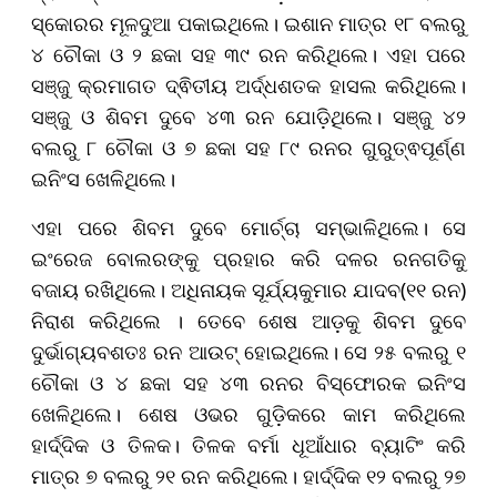
ସ୍କୋରର ମୂଳଦୁଆ ପକାଇଥିଲେ। ଇଶାନ ମାତ୍ର ୧୮ ବଲରୁ
୪ ଚୌକା ଓ ୨ ଛକା ସହ ୩୯ ରନ କରିଥିଲେ। ଏହା ପରେ
ସଞ୍ଜୁ କ୍ରମାଗତ ଦ୍ଵିତୀୟ ଅର୍ଦ୍ଧଶତକ ହାସଲ କରିଥିଲେ।
ସଞ୍ଜୁ ଓ ଶିବମ ଦୁବେ ୪୩ ରନ ଯୋଡ଼ିଥିଲେ। ସଞ୍ଜୁ ୪୨
ବଲରୁ ୮ ଚୌକା ଓ ୭ ଛକା ସହ ୮୯ ରନର ଗୁରୁତ୍ଵପୂର୍ଣ୍ଣ
ଇନିଂସ ଖେଳିଥିଲେ।
ଏହା ପରେ ଶିବମ ଦୁବେ ମୋର୍ଚ୍ଚା ସମ୍ଭାଳିଥିଲେ। ସେ
ଇଂରେଜ ବୋଲରଙ୍କୁ ପ୍ରହାର କରି ଦଳର ରନଗତିକୁ
ବଜାୟ ରଖିଥିଲେ। ଅଧିନାୟକ ସୂର୍ଯ୍ୟକୁମାର ଯାଦବ(୧୧ ରନ)
ନିରାଶ କରିଥିଲେ । ତେବେ ଶେଷ ଆଡ଼କୁ ଶିବମ ଦୁବେ
ଦୁର୍ଭାଗ୍ୟବଶତଃ ରନ ଆଉଟ୍ ହୋଇଥିଲେ। ସେ ୨୫ ବଲରୁ ୧
ଚୌକା ଓ ୪ ଛକା ସହ ୪୩ ରନର ବିସ୍ଫୋରକ ଇନିଂସ
ଖେଳିଥିଲେ। ଶେଷ ଓଭର ଗୁଡ଼ିକରେ କାମ କରିଥିଲେ
ହାର୍ଦ୍ଦିକ ଓ ତିଳକ। ତିଳକ ବର୍ମା ଧୂଆଁଧାର ବ୍ୟାଟିଂ କରି
ମାତ୍ର ୭ ବଲରୁ ୨୧ ରନ କରିଥିଲେ। ହାର୍ଦ୍ଦିକ ୧୨ ବଲରୁ ୨୭