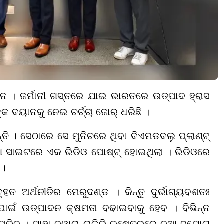
ୟାନ । ଜର୍ମାନୀ ଗସ୍ତରେ ଯାଇ ଭାରତରେ ଉତ୍ପାଦ ହ୍ରାସ
କ ବୟାନକୁ ନେଇ ଚର୍ଚ୍ଚା ଜୋର୍ ଧରିଛି ।
ଛନ୍ତି । ସେଠାରେ ସେ ମୁନିଚରେ ଥିବା ବିଏମଡବଲୁ ପ୍ଲାଣ୍ଟ୍
 ସାଇଟରେ ଏକ ଭିଡିଓ ପୋଷ୍ଟ୍ ହୋଇଥିଲା । ଭିଡିଓରେ
 ।
ହତ ଅର୍ଥନୀତିର ମେରୁଦଣ୍ଡ । କିନ୍ତୁ ଦୁର୍ଭାଗ୍ୟବଶତଃ
 ପାଇଁ ଉତ୍ପାଦନ କ୍ଷମତା ବଢାଇବାକୁ ହେବ । ବିଭିନ୍ନ