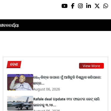
ଜୀବନଚର୍ଯ୍ୟା
ଦେଶ
View More
ଜେନ୍-ଜିଙ୍କ ଉପରେ ମୁଁ ଆଖିବୁଜି ବିଶ୍ୱାସ କରିପାରେ:
ଛାତ୍ର...
August 06, 2026
Rafale deal Update ୧୧୪ ଫାଇଟର ଜେଟ୍ ଲାଗି
ଭାରତକୁ ୩.୨୫...
August 06, 2026