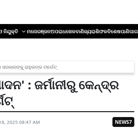
ଓ ନିଯୁକ୍ତି
ମନୋରଞ୍ଜନ
ଅପରାଧ
ଖେଳ
ବାଣିଜ୍ୟ
ରାଶିଫଳ
ବିଶେଷ
ପାଣିପାଗ
ର ସରକାରଙ୍କୁ ରାହୁଲଙ୍କ ଟାର୍ଗେଟ୍
ଦନ' : ଜର୍ମାନୀରୁ କେନ୍ଦ୍ର
େଟ୍
NEWS7
18, 2025 08:47 AM