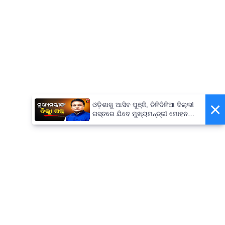
×
ଓଡ଼ିଶାକୁ ଆସିବ ପୁଞ୍ଜି, ତିନିଦିନିଆ ଦିଲ୍ଲୀ
ଗସ୍ତରେ ଯିବେ ମୁଖ୍ୟମନ୍ତ୍ରୀ ମୋହନ
ମାଝୀ