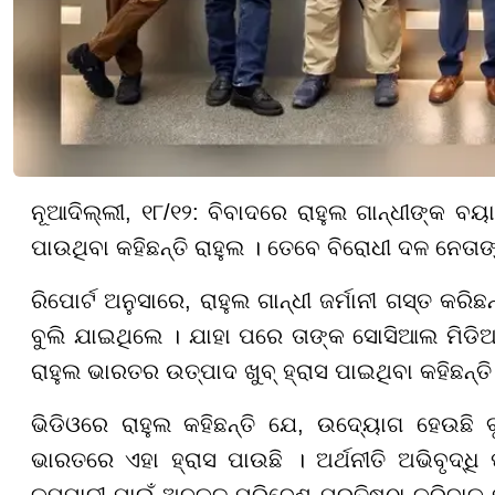
ନୂଆଦିଲ୍ଲୀ, ୧୮/୧୨: ବିବାଦରେ ରାହୁଲ ଗାନ୍ଧୀଙ୍କ ବ
ପାଉଥିବା କହିଛନ୍ତି ରାହୁଲ । ତେବେ ବିରୋଧୀ ଦଳ ନେତାଙ୍
ରିପୋର୍ଟ ଅନୁସାରେ, ରାହୁଲ ଗାନ୍ଧୀ ଜର୍ମାନୀ ଗସ୍ତ କରି
ବୁଲି ଯାଇଥିଲେ । ଯାହା ପରେ ତାଙ୍କ ସୋସିଆଲ ମିଡିଆ
ରାହୁଲ ଭାରତର ଉତ୍ପାଦ ଖୁବ୍ ହ୍ରାସ ପାଇଥିବା କହିଛନ୍ତି
ଭିଡିଓରେ ରାହୁଲ କହିଛନ୍ତି ଯେ, ଉଦ୍ୟୋଗ ହେଉଛି ବୃ
ଭାରତରେ ଏହା ହ୍ରାସ ପାଉଛି । ଅର୍ଥନୀତି ଅଭିବୃଦ୍ଧି