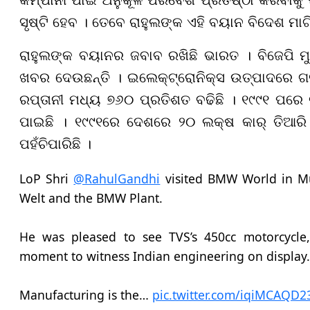
କମ୍ପାନୀ ପାଇଁ ଅନୁକୂଳ ପରିବେଶ ପ୍ରତିଷ୍ଠା କରିବାକୁ 
ସୃଷ୍ଟି ହେବ । ତେବେ ରାହୁଲଙ୍କ ଏହି ବୟାନ ବିଦେଶ ମାଟ
ରାହୁଲଙ୍କ ବୟାନର ଜବାବ ରଖିଛି ଭାରତ । ବିଜେପି ମୁଖ
ଖବର ଦେଉଛନ୍ତି । ଇଲେକ୍ଟ୍ରୋନିକ୍ସ ଉତ୍ପାଦରେ ଗତ 
ରପ୍ତାନୀ ମଧ୍ୟ ୭୬୦ ପ୍ରତିଶତ ବଢିଛି । ୧୯୯୧ ପରେ 
ପାଇଛି । ୧୯୯୧ରେ ଦେଶରେ ୨୦ ଲକ୍ଷ କାର୍ ତିଆରି
ପହଁଚିପାରିଛି ।
LoP Shri
@RahulGandhi
visited BMW World in M
Welt and the BMW Plant.
He was pleased to see TVS’s 450cc motorcycl
moment to witness Indian engineering on display.
Manufacturing is the…
pic.twitter.com/iqiMCAQD2