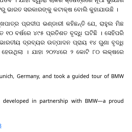
ପଡିବ । ଯାହା ଦ୍ୱାରା ଚାକିରି କ୍ଷେତ୍ରରେ ନୂଆ ସୁଯୋଗ
ିରୁ ଭାରତ ସରକାରଙ୍କୁ କଟାକ୍ଷ ବୋଲି କୁହାଯାଉଛି ।
ପାତ୍ର ପ୍ରଦୀପ ଭଣ୍ଡାରୀ କହିଛନ୍ତି ଯେ, ରାହୁଲ ମିଛ
୧୦ ବର୍ଷରେ ୪୯୫ ପ୍ରତିଶତ ବୃଦ୍ଧି ଘଟିଛି । ସେହିପରି
ଭାରତୀୟ ଦ୍ରବ୍ୟର ଉତ୍ପାଦନ ପ୍ରାୟ ୧୪ ଗୁଣା ବୃଦ୍ଧି
 ହେଉଥିଲା । ଯାହା ୨୦୨୪ରେ ୨ କୋଟି ୮୦ ଲକ୍ଷରେ
unich, Germany, and took a guided tour of BMW
e, developed in partnership with BMW—a proud
3