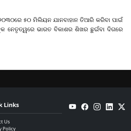
ତ ୨୦୩୦ରେ ୫୦ ମିଲିୟନ ଯାନବାହାନ ତିଆରି କରିବା ପାଇଁ
ଙ୍କ ନେତୃତ୍ୱରେ ଭାରତ ବିକାଶର ଶିଖର ଛୁଇଁବା ଦିଗରେ
k Links
YouTube
Facebook
Instagram
Linkedin
Twitt
ct Us
y Policy