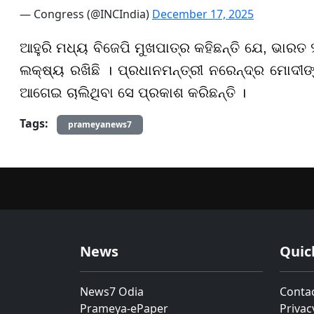
— Congress (@INCIndia)
December 17, 2025
ଆହୁରି ମଧ୍ୟ ବିଜେପି ମୁଖପାତ୍ର କହିଛନ୍ତି ଯେ, ଭାର
ଲକ୍ଷ୍ୟ ରଖିଛି । ପ୍ରଧାନମନ୍ତ୍ରୀ ନରେନ୍ଦ୍ର ମୋଦୀ
ଆଗେଇ ଚାଲିଥିବା ସେ ପ୍ରକାଶ କରିଛନ୍ତି ।
Tags:
prameyanews7
News
Quic
News7 Odia
Conta
Prameya-ePaper
Privac