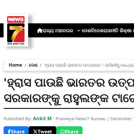
ରାଜ୍ୟ
ମହାନଗର
ଦେଶ
ବିଦେଶ
ରାଜନୀତି
ଶିକ୍ଷା 
Home
ଦେଶ
'ହ୍ରାସ ପାଉଛି ଭାରତର ଉତ୍ପାଦନ' : ଜର୍ମାନୀରୁ କେନ୍ଦ୍
'ହ୍ରାସ ପାଉଛି ଭାରତର ଉତ୍ପା
ସରକାରଙ୍କୁ ରାହୁଲଙ୍କ ଟାର୍ଗ
Ankit M
Published By:
- Prameya-News7 Bureau | December 
Share
Tweet
Share