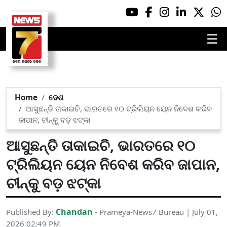
☰
Home
ଦେଶ
ଆସୁଛନ୍ତି ତାକାଇଚି, ଭାରତରେ ୧୦ ଟ୍ରିଲିୟନ ୟେନ ନିବେଶ କରିବ
ଜାପାନ, ଚୀନ୍‌କୁ ବଡ଼ ଝଟ୍‌କା
ଆସୁଛନ୍ତି ତାକାଇଚି, ଭାରତରେ ୧୦
ଟ୍ରିଲିୟନ ୟେନ ନିବେଶ କରିବ ଜାପାନ,
ଚୀନ୍‌କୁ ବଡ଼ ଝଟ୍‌କା
Chandan
Published By:
- Prameya-News7 Bureau | July 01,
2026 02:49 PM