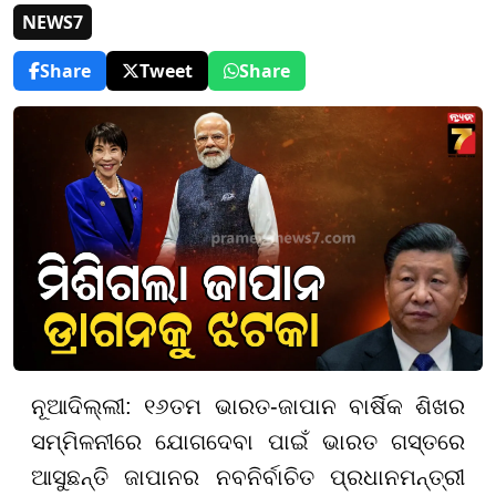
NEWS7
Share
Tweet
Share
ନୂଆଦିଲ୍ଲୀ: ୧୬ତମ ଭାରତ-ଜାପାନ ବାର୍ଷିକ ଶିଖର
ସମ୍ମିଳନୀରେ ଯୋଗଦେବା ପାଇଁ ଭାରତ ଗସ୍ତରେ
ଆସୁଛନ୍ତି ଜାପାନର ନବନିର୍ବାଚିତ ପ୍ରଧାନମନ୍ତ୍ରୀ