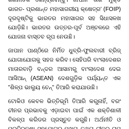
ଭାରତ- ପ୍ରଶାନ୍ତ ମହାସାଗରୀୟ କ୍ଷେତ୍ର' (FOIP)
ଦୂରଦୃଷ୍ଟିକୁ ଭାରତର ମହାସାଗର ସହ ସିଧାସଳଖ
ଯୋଡ଼ିଛି। ଭାରତର ଉତ୍ତର-ପୂର୍ବ ଅଞ୍ଚଳରେ ଏହି
ଯୋଜନା ବାସ୍ତବ ରୂପ ନେଉଛି।
ଜାପାନ ପାଣ୍ଠିରେ ନିର୍ମିତ ଧୁବ୍ରି-ଫୁଲବାରୀ ବ୍ରିଜ୍
ଯୋଗାଯୋଗକୁ ସହଜ କରିବ। ସେହିପରି ବାଂଲାଦେଶର
ମାତାରବାଡ଼ି ବନ୍ଦର ଆସାମରୁ ବାଂଲାଦେଶ ଦେଇ
ଆସିଆନ୍ (ASEAN) ଦେଶଗୁଡ଼ିକ ପର୍ଯ୍ୟନ୍ତ ଏକ
"ଶିଳ୍ପ ଭାଲ୍ୟୁ ଚେନ୍" ତିଆରି କରାଯାଉଛି।
ଟୋକିଓ କେବଳ ଭିତ୍ତିଭୂମି ତିଆରି କରୁନାହିଁ, ବରଂ
ଚୀନର ପ୍ରଭାବକୁ ଏଡ଼ାଇବା ପାଇଁ ଏକ ଶକ୍ତିଶାଳୀ
ବିକଳ୍ପ କରିଡର ପ୍ରସ୍ତୁତ କରୁଛି। ଅର୍ଥନୀତି ଓ
ପ୍ରତିରକ୍ଷା ସହଯୋଗର ମୁଖ୍ୟ ତଥ୍ୟ ଚୀନର ଚାପ