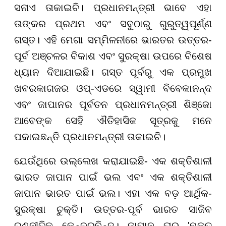
ସନାଏ ତାକାଇଚି। ପ୍ରଧାନମନ୍ତ୍ରୀ ଭାବେ ଏହା
ତାଙ୍କର ପ୍ରଥମ ଏବଂ ସବୁଠାରୁ ଗୁରୁତ୍ୱପୂର୍ଣ୍ଣ
ଗସ୍ତ। ଏହି ମେଗା ସମ୍ମିଳନୀରେ ଭାରତର ଉତ୍ତର-
ପୂର୍ବ ଅଞ୍ଚଳର ବିକାଶ ଏବଂ ସୁରକ୍ଷା ଉପରେ ବିଶେଷ
ଧ୍ୟାନ ଦିଆଯାଇଛି। ଗସ୍ତ ପୂର୍ବରୁ ଏକ ପ୍ରମୁଖ
ଖବରକାଗଜର ଓପ୍-ଏଡରେ ସ୍ୱାମୀ ବିବେକାନନ୍ଦ
ଏବଂ ଜାପାନର ପୂର୍ବତନ ପ୍ରଧାନମନ୍ତ୍ରୀ ଶିଞ୍ଜୋ
ଆବେଙ୍କ ସେହି ଐତିହାସିକ ସୂତ୍ରକୁ ମନେ
ପକାଇଛନ୍ତି
ପ୍ରଧାନମନ୍ତ୍ରୀ ତାକାଇଚି
।
ଯେଉଁଥିରେ ଉଲ୍ଲେଖ କରାଯାଇଛି- ଏକ ଶକ୍ତିଶାଳୀ
ଭାରତ ଜାପାନ ପାଇଁ ଭଲ ଏବଂ ଏକ ଶକ୍ତିଶାଳୀ
ଜାପାନ ଭାରତ ପାଇଁ ଭଲ। ଏହା ଏକ ବଡ଼ ଆର୍ଥିକ-
ସୁରକ୍ଷା ଚୁକ୍ତି। ଉତ୍ତର-ପୂର୍ବ ଭାରତ ସାଜିବ
ରଣନୀତିକ କେନ୍ଦ୍ରବିନ୍ଦୁ। ଜାପାନ ତାର 'ମୁକ୍ତ