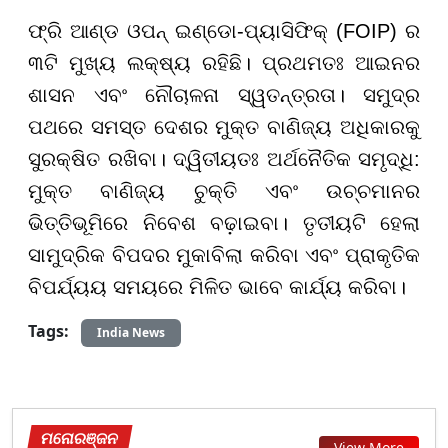
ଫ୍ରି ଆଣ୍ଡ ଓପନ୍ ଇଣ୍ଡୋ-ପ୍ୟାସିଫିକ୍ (FOIP) ର
୩ଟି ମୁଖ୍ୟ ଲକ୍ଷ୍ୟ ରହିଛି। ପ୍ରଥମତଃ ଆଇନର
ଶାସନ ଏବଂ ନୌଚାଳନା ସ୍ୱତନ୍ତ୍ରତା। ସମୁଦ୍ର
ପଥରେ ସମସ୍ତ ଦେଶର ମୁକ୍ତ ବାଣିଜ୍ୟ ଅଧିକାରକୁ
ସୁରକ୍ଷିତ ରଖିବା। ଦ୍ୱିତୀୟତଃ ଅର୍ଥନୈତିକ ସମୃଦ୍ଧି:
ମୁକ୍ତ ବାଣିଜ୍ୟ ଚୁକ୍ତି ଏବଂ ଉଚ୍ଚମାନର
ଭିତ୍ତିଭୂମିରେ ନିବେଶ ବଢ଼ାଇବା। ତୃତୀୟଟି ହେଲା
ସାମୁଦ୍ରିକ ବିପଦର ମୁକାବିଲା କରିବା ଏବଂ ପ୍ରାକୃତିକ
ବିପର୍ଯ୍ୟୟ ସମୟରେ ମିଳିତ ଭାବେ କାର୍ଯ୍ୟ କରିବା।
Tags:
India News
ମନୋରଞ୍ଜନ
View More