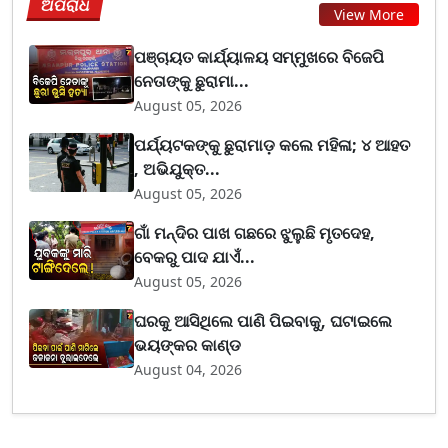
ଅପରାଧ
View More
ପଞ୍ଚାୟତ କାର୍ଯ୍ୟାଳୟ ସମ୍ମୁଖରେ ବିଜେପି
ନେତାଙ୍କୁ ଛୁରାମା...
August 05, 2026
ପର୍ଯ୍ୟଟକଙ୍କୁ ଛୁରାମାଡ଼ କଲେ ମହିଳା; ୪ ଆହତ
, ଅଭିଯୁକ୍ତ...
August 05, 2026
ଗାଁ ମନ୍ଦିର ପାଖ ଗଛରେ ଝୁଲୁଛି ମୃତଦେହ,
ବେକରୁ ପାଦ ଯାଏଁ...
August 05, 2026
ଘରକୁ ଆସିଥିଲେ ପାଣି ପିଇବାକୁ, ଘଟାଇଲେ
ଭୟଙ୍କର କାଣ୍ଡ
August 04, 2026