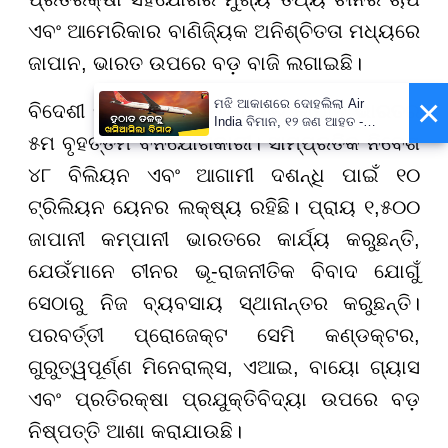
ଏବଂ ଆମେରିକାର ବାଣିଜ୍ୟିକ ଅନିଶ୍ଚିତତା ମଧ୍ୟରେ
ଜାପାନ, ଭାରତ ଉପରେ ବଡ଼ ବାଜି ଲଗାଇଛି।
×
ମଝି ଆକାଶରେ ଦୋହଲିଲା Air
ବିଦେଶୀ ନିବେଶ (FDI) ଆଧାରରେ ଜାପାନ ଭାରତର
India ବିମାନ, ୧୨ ଜଣ ଆହତ -
୫ମ ବୃହତ୍ତମ ବିନିଯୋଗକାରୀ। ସାମ୍ପ୍ରତିକ ନିବେଶ
PrameyaNews7
୪୮ ବିଲିୟନ ଏବଂ ଆଗାମୀ ଦଶନ୍ଧି ପାଇଁ ୧୦
ଟ୍ରିଲିୟନ ୟେନର ଲକ୍ଷ୍ୟ ରହିଛି। ପ୍ରାୟ ୧,୫୦୦
ଜାପାନୀ କମ୍ପାନୀ ଭାରତରେ କାର୍ଯ୍ୟ କରୁଛନ୍ତି,
ଯେଉଁମାନେ ଚୀନର ଭୂ-ରାଜନୀତିକ ବିବାଦ ଯୋଗୁଁ
ସେଠାରୁ ନିଜ ବ୍ୟବସାୟ ସ୍ଥାନାନ୍ତର କରୁଛନ୍ତି।
ପରବର୍ତ୍ତୀ ପ୍ରୋଜେକ୍ଟ ସେମି କଣ୍ଡକ୍ଟର,
ଗୁରୁତ୍ୱପୂର୍ଣ୍ଣ ମିନେରାଲ୍ସ, ଏଆଇ, ବାୟୋ ଗ୍ୟାସ
ଏବଂ ପ୍ରତିରକ୍ଷା ପ୍ରଯୁକ୍ତିବିଦ୍ୟା ଉପରେ ବଡ଼
ନିଷ୍ପତ୍ତି ଆଶା କରାଯାଉଛି।