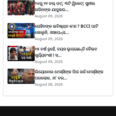
୨୪ରୁ ୨୧ ବଲ୍ ଡଟ୍, ୩ଟି ୱିକେଟ୍: ସୁନୀଲ
ନାରିନଙ୍କ ଯାଦୁକର...
August 09, 2026
ରୋହିତଙ୍କ ଭବିଷ୍ୟତ କ’ଣ ? BCCI ପାଟି
ଖୋଲୁନି, ସସପେନ୍ସ...
August 09, 2026
୧୫ ବର୍ଷ ନୁହେଁ, ବୟସ ଲୁଚାଇଛନ୍ତି ବୈଭବ
ସୂର୍ଯ୍ୟବଂଶୀ ! ସ...
August 09, 2026
ଲିୟୋନେଲ ମେସ୍ସିଙ୍କ ପିତା ଜର୍ଜ ମେସ୍ସିଙ୍କ
ପରଲୋକ, ୬୮ ବର...
August 08, 2026