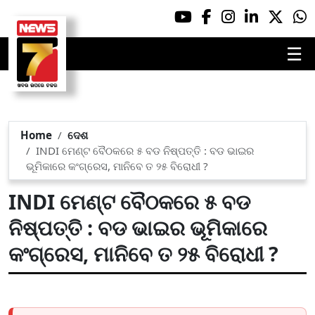
☰
Home
ଦେଶ
INDI ମେଣ୍ଟ ବୈଠକରେ ୫ ବଡ ନିଷ୍ପତ୍ତି : ବଡ ଭାଇର
ଭୂମିକାରେ କଂଗ୍ରେସ, ମାନିବେ ତ ୨୫ ବିରୋଧୀ ?
INDI ମେଣ୍ଟ ବୈଠକରେ ୫ ବଡ
ନିଷ୍ପତ୍ତି : ବଡ ଭାଇର ଭୂମିକାରେ
କଂଗ୍ରେସ, ମାନିବେ ତ ୨୫ ବିରୋଧୀ ?