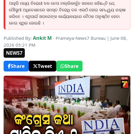
ଆହୁରି ମଧ୍ୟ ବିରୋଧୀ ଦଳ ନେତା ମଲ୍ଲିକାର୍ଜୁନ ଖଡଗେ କହିଛନ୍ତି ଯେ,
ମୌସୁମୀ ଅଧିବେଶନରେ ସମସ୍ତ ବିରୋଧି ଦଳ ଏକାଠି ହୋଇ ସମନ୍ୱୟ ରକ୍ଷା
କରିବେ । ଏଥିପାଇଁ ଖଡଗେଙ୍କ କାର୍ଯ୍ୟାଳୟରେ ବୈଠକ ଅନୁଷ୍ଠିତ ହେବା
ନେଇ ସ୍ଥିର ହୋଇଛି ।
Ankit M
Published By:
- Prameya-News7 Bureau | June 08,
2026 05:21 PM
NEWS7
Share
Tweet
Share