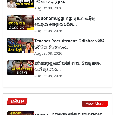
ଓଡ଼ିଶାରେ ବନ୍ୟା ସମ...
August 08, 2026
Liquor Smuggling: କ୍ଷୀର ଗାଡ଼ିକୁ
ଗୋଡ଼ାଇ ଗୋଡ଼ାଇ ଧରିଲ...
August 08, 2026
Teacher Recruitment Odisha: ଏଣିକି
ଜଣିକିଆ ଶିକ୍ଷକରେ...
August 08, 2026
ଛତିଶଗଡ଼ରୁ ଧାଇଁ ଆସିଛି ମାଆ, ଝିଅକୁ ନେବା
ପାଇଁ ସ୍ୱାମୀ ସ...
August 08, 2026
ରାଶିଫଳ
View More
Sawan : ଶ୍ରାବଣର ଦ୍ଵିତୀୟ ସୋମବାରରେ