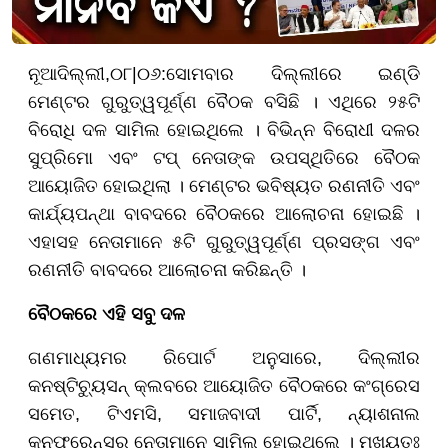
ନୂଆଦିଲ୍ଲୀ,
୦
୮|
୦୬
:
ସୋମବାର ଦିଲ୍ଲୀରେ ଇଣ୍ଡି
ମେଣ୍ଟର ଗୁରୁତ୍ୱପୂର୍ଣ୍ଣ ବୈଠକ ବସିଛି । ଏଥିରେ ୨୫ଟି
ବିରୋଧି ଦଳ ସାମିଲ ହୋଇଥିଲେ । ବିଭିନ୍ନ ବିରୋଧୀ ଦଳର
ସୁପ୍ରିମୋ ଏବଂ ଟପ୍ ନେତାଙ୍କ ଉପସ୍ଥିତିରେ ବୈଠକ
ଆୟୋଜିତ ହୋଇଥିଲା । ମେଣ୍ଟର ଭବିଷ୍ୟତ ରଣନୀତି ଏବଂ
କାର୍ଯ୍ୟପନ୍ଥା ବାବଦରେ ବୈଠକରେ ଆଲୋଚନା ହୋଇଛି ।
ଏହାସହ ନେତାମାନେ ୫ଟି ଗୁରୁତ୍ୱପୂର୍ଣ୍ଣ ପ୍ରସଙ୍ଗ ଏବଂ
ରଣନୀତି ବାବଦରେ ଆଲୋଚନା କରିଛନ୍ତି ।
ବୈଠକରେ ଏହି ସବୁ ଦଳ
ଗଣମାଧ୍ୟମର ରିପୋର୍ଟ ଅନୁସାରେ, ଦିଲ୍ଲୀର
କନଷ୍ଟିଚ୍ୟୁସନ୍ କ୍ଲବରେ ଆୟୋଜିତ ବୈଠକରେ କଂଗ୍ରେସ
ସମେତ, ଟିଏମସି, ସମାଜବାଦୀ ପାର୍ଟି, ନ୍ୟାଶନାଲ
କନଫରେନ୍ସର ନେତାମାନେ ସାମିଲ ହୋଇଥିଲେ । ମୁଖ୍ୟତଃ