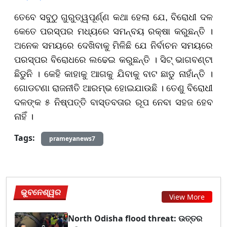
ତେବେ ସବୁଠୁ ଗୁରୁତ୍ୱପୂର୍ଣ୍ଣ କଥା ହେଲା ଯେ, ବିରୋଧୀ ଦଳ
କେତେ ପରସ୍ପର ମଧ୍ୟରେ ସମନ୍ବୟ ରକ୍ଷା କରୁଛନ୍ତି ।
ଅନେକ ସମୟରେ ଦେଖିବାକୁ ମିଳିଛି ଯେ ନିର୍ବାଚନ ସମୟରେ
ପରସ୍ପର ବିରୋଧରେ ଲଢେଇ କରୁଛନ୍ତି । ସିଟ୍ ଭାଗବଣ୍ଟା
ଛିଡୁନି । କେହି କାହାକୁ ଆଗକୁ ଯିବାକୁ ବାଟ ଛାଡୁ ନାହାଁନ୍ତି ।
ଗୋଡଟଣା ରାଜନୀତି ଆରମ୍ଭ ହୋଇଯାଉଛି । ତେଣୁ ବିରୋଧୀ
ଦଳଙ୍କ ୫ ନିଷ୍ପତ୍ତି ବାସ୍ତବତାର ରୂପ ନେବା ସହଜ ହେବ
ନାହିଁ ।
Tags:
prameyanews7
ଭୁବନେଶ୍ୱର
View More
North Odisha flood threat: ଉତ୍ତର