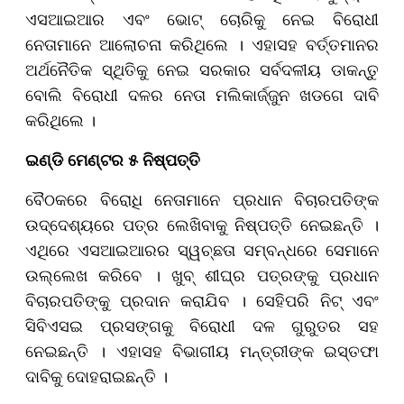
ଏସଆଇଆର ଏବଂ ଭୋଟ୍ ଚୋରିକୁ ନେଇ ବିରୋଧୀ
ନେତାମାନେ ଆଲୋଚନା କରିଥିଲେ । ଏହାସହ ବର୍ତ୍ତମାନର
ଅର୍ଥନୈତିକ ସ୍ଥିତିକୁ ନେଇ ସରକାର ସର୍ବଦଳୀୟ ଡାକନ୍ତୁ
ବୋଲି ବିରୋଧୀ ଦଳର ନେତା ମଲିକାର୍ଜ୍ଜୁନ ଖଡଗେ ଦାବି
କରିଥିଲେ ।
ଇଣ୍ଡି ମେଣ୍ଟର ୫ ନିଷ୍ପତ୍ତି
ବୈଠକରେ ବିରୋଧି ନେତାମାନେ ପ୍ରଧାନ ବିଚାରପତିଙ୍କ
ଉଦ୍ଦେଶ୍ୟରେ ପତ୍ର ଲେଖିବାକୁ ନିଷ୍ପତ୍ତି ନେଇଛନ୍ତି ।
ଏଥିରେ ଏସଆଇଆରର ସ୍ୱଚ୍ଛତା ସମ୍ବନ୍ଧରେ ସେମାନେ
ଉଲ୍ଲେଖ କରିବେ । ଖୁବ୍ ଶୀଘ୍ର ପତ୍ରଙ୍କୁ ପ୍ରଧାନ
ବିଚାରପତିଙ୍କୁ ପ୍ରଦାନ କରାଯିବ । ସେହିପରି ନିଟ୍ ଏବଂ
ସିବିଏସଇ ପ୍ରସଙ୍ଗକୁ ବିରୋଧୀ ଦଳ ଗୁରୁତର ସହ
ନେଇଛନ୍ତି । ଏହାସହ ବିଭାଗୀୟ ମନ୍ତ୍ରୀଙ୍କ ଇସ୍ତଫା
ଦାବିକୁ ଦୋହରାଇଛନ୍ତି ।