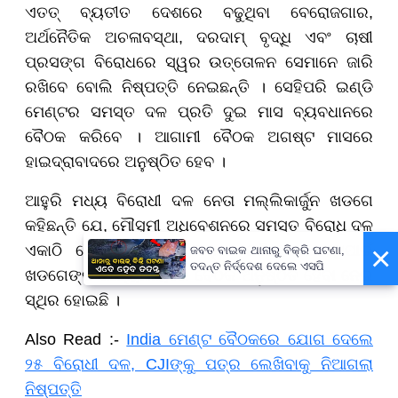
ଏତତ୍ ବ୍ୟତୀତ ଦେଶରେ ବଢୁଥିବା ବେରୋଜଗାର,
ଅର୍ଥନୈତିକ ଅଚଳାବସ୍ଥା, ଦରଦାମ୍ ବୃଦ୍ଧି ଏବଂ ଚାଷୀ
ପ୍ରସଙ୍ଗ ବିରୋଧରେ ସ୍ୱର ଉତ୍ତୋଳନ ସେମାନେ ଜାରି
ରଖିବେ ବୋଲି ନିଷ୍ପତ୍ତି ନେଇଛନ୍ତି । ସେହିପରି ଇଣ୍ଡି
ମେଣ୍ଟର ସମସ୍ତ ଦଳ ପ୍ରତି ଦୁଇ ମାସ ବ୍ୟବଧାନରେ
ବୈଠକ କରିବେ । ଆଗାମୀ ବୈଠକ ଅଗଷ୍ଟ ମାସରେ
ହାଇଦ୍ରାବାଦରେ ଅନୁଷ୍ଠିତ ହେବ ।
ଆହୁରି ମଧ୍ୟ ବିରୋଧୀ ଦଳ ନେତା ମଲ୍ଲିକାର୍ଜୁନ ଖଡଗେ
କହିଛନ୍ତି ଯେ, ମୌସୁମୀ ଅଧିବେଶନରେ ସମସ୍ତ ବିରୋଧି ଦଳ
×
ଏକାଠି ହୋଇ ସମନ୍ୱୟ ରକ୍ଷା କରିବେ । ଏଥିପାଇଁ
ଜବତ ବାଇକ ଥାନାରୁ ବିକ୍ରି ଘଟଣା,
ତଦନ୍ତ ନିର୍ଦ୍ଦେଶ ଦେଲେ ଏସପି
ଖଡଗେଙ୍କ କାର୍ଯ୍ୟାଳୟରେ ବୈଠକ ଅନୁଷ୍ଠିତ ହେବା ନେଇ
ସ୍ଥିର ହୋଇଛି ।
​​​​​​​Also Read :-
India ମେଣ୍ଟ ବୈଠକରେ ଯୋଗ ଦେଲେ
୨୫ ବିରୋଧୀ ଦଳ, CJIଙ୍କୁ ପତ୍ର ଲେଖିବାକୁ ନିଆଗଲା
ନିଷ୍ପତ୍ତି