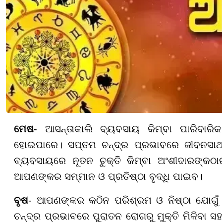
ମେଷ
- ଆସନ୍ତାକାଲି ବ୍ୟବସାୟ କିମ୍ବା ପାରିବାରି
ହୋଇପାରେ। ସପ୍ତମ ଚନ୍ଦ୍ର ପ୍ରଭାବରେ ଜୀବନସାଥୀ
ବ୍ୟବସାୟରେ ନୂତନ ଚୁକ୍ତି କିମ୍ବା ଅଂଶୀଦାରଙ୍କଠ
ଆପଣଙ୍କର ସମ୍ମାନ ଓ ପ୍ରତିଷ୍ଠା ବୃଦ୍ଧି ପାଇବ।
ବୃଷ
- ଆପଣଙ୍କର କଠିନ ପରିଶ୍ରମ ଓ ନିଷ୍ଠା ଯୋଗୁଁ କ
ଚନ୍ଦ୍ର ପ୍ରଭାବରେ ପୁରାତନ ରୋଗରୁ ମୁକ୍ତି ମିଳିବା ସ