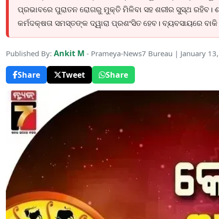
ପ୍ରଭାବରେ ପୁରାତନ ରୋଗରୁ ମୁକ୍ତି ମିଳିବା ସହ ଶରୀର ସୁସ୍ଥ ରହିବ
କର୍ମଦକ୍ଷତା ସମସ୍ତଙ୍କ ଦ୍ୱାରା ପ୍ରଶଂସିତ ହେବ। ବ୍ୟବସାୟରେ ବାକି
Ankit M
Published By:
- Prameya-News7 Bureau | January 13
Share
Tweet
Share