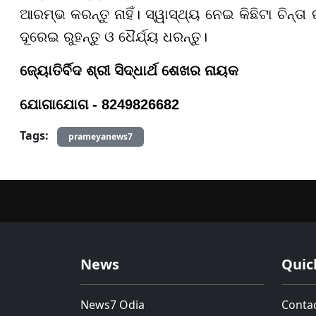
ଆରମ୍ଭ କରନ୍ତୁ ନାହିଁ। ସ୍ୱାସ୍ଥ୍ୟ ନେଇ କିଛିଟା ଚିନ୍ତା 
ଦୂରେଇ ରୁହନ୍ତୁ ଓ ଧୈର୍ଯ୍ୟ ଧରନ୍ତୁ।
ଜ୍ୟୋତିର୍ବିଦ ଶ୍ରୀ ସିଦ୍ଧାର୍ଥ ଶେଖର ନାୟକ
ଯୋଗାଯୋଗ - 8249826682
Tags:
prameyanews7
News
Quic
News7 Odia
Conta