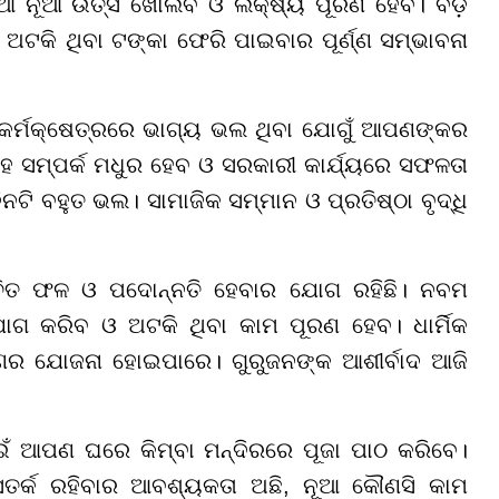
 ନୂଆ ଉତ୍ସ ଖୋଲିବ ଓ ଲକ୍ଷ୍ୟ ପୂରଣ ହେବ। ବଡ଼
ଅଟକି ଥିବା ଟଙ୍କା ଫେରି ପାଇବାର ପୂର୍ଣ୍ଣ ସମ୍ଭାବନା
କର୍ମକ୍ଷେତ୍ରରେ ଭାଗ୍ୟ ଭଲ ଥିବା ଯୋଗୁଁ ଆପଣଙ୍କର
 ସମ୍ପର୍କ ମଧୁର ହେବ ଓ ସରକାରୀ କାର୍ଯ୍ୟରେ ସଫଳତା
ଟି ବହୁତ ଭଲ। ସାମାଜିକ ସମ୍ମାନ ଓ ପ୍ରତିଷ୍ଠା ବୃଦ୍ଧି
ଚିତ ଫଳ ଓ ପଦୋନ୍ନତି ହେବାର ଯୋଗ ରହିଛି। ନବମ
ୋଗ କରିବ ଓ ଅଟକି ଥିବା କାମ ପୂରଣ ହେବ। ଧାର୍ମିକ
୍ରମଣର ଯୋଜନା ହୋଇପାରେ। ଗୁରୁଜନଙ୍କ ଆଶୀର୍ବାଦ ଆଜି
ାଇଁ ଆପଣ ଘରେ କିମ୍ବା ମନ୍ଦିରରେ ପୂଜା ପାଠ କରିବେ।
ସତର୍କ ରହିବାର ଆବଶ୍ୟକତା ଅଛି, ନୂଆ କୌଣସି କାମ