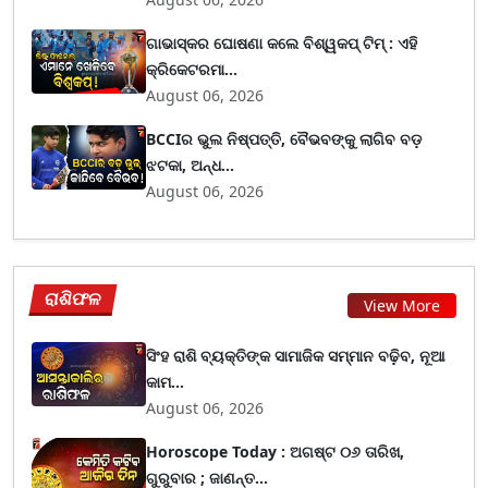
ଗାଭାସ୍କର ଘୋଷଣା କଲେ ବିଶ୍ୱକପ୍ ଟିମ୍ : ଏହି
କ୍ରିକେଟରମା...
August 06, 2026
BCCIର ଭୁଲ ନିଷ୍ପତ୍ତି, ବୈଭବଙ୍କୁ ଲାଗିବ ବଡ଼
ଝଟକା, ଅନ୍ଧ...
August 06, 2026
ରାଶିଫଳ
View More
ସିଂହ ରାଶି ବ୍ୟକ୍ତିଙ୍କ ସାମାଜିକ ସମ୍ମାନ ବଢ଼ିବ, ନୂଆ
କାମ...
August 06, 2026
Horoscope Today : ଅଗଷ୍ଟ ୦୬ ତାରିଖ,
ଗୁରୁବାର ; ଜାଣନ୍ତ...