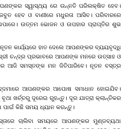
ଣଙ୍କର ସ୍ୱାସ୍ଥ୍ୟ ରେ ଉନ୍ନତି ପରିଲକ୍ଷିତ ହେବ।
 ମଜବୁତ ହେବ ଓ ବାଣୀରେ ମଧୁରତା ଆସିବ। ପରିବାରରେ
ଇପାରେ। ଉତ୍ତମ ଭୋଜନ ଓ ଉପହାର ପ୍ରାପ୍ତିର ଶୁଭ
େ ନୂତନ କାର୍ଯ୍ୟରେ ହାତ ଦେଲେ ଆପଣଙ୍କର ବ୍ୟୟବୃଦ୍ଧି
। ଶ୍ରୀ ଚନ୍ଦ୍ର ପ୍ରଭାବରେ ଆପଣଙ୍କ ମନରେ ଉତ୍ସାହ ଓ
ଳରେ ଆଜି ସମସ୍ତଙ୍କ ମନ ଜିତିପାରିବେ। ନୂତନ ବସ୍ତ୍ର
ମୋକଦ୍ଦମାରେ ଆପଣଙ୍କର ଆପୋଷ ସମାଧାନ ହୋଇଯିବ।
ୃଥା ଖର୍ଚ୍ଚରୁ ଦୂରେଇ ରୁହନ୍ତୁ। ଦୂର ଯାତ୍ରା କ୍ଲାନ୍ତିକର
 ପାଇଁ କିଛି ସମୟ ଧ୍ୟାନ କରନ୍ତୁ।
 ରାସ୍ତାରେ ଚାଲିବା ସମୟରେ ଆପଣଙ୍କର ମୁଣ୍ଡବ୍ୟଥା