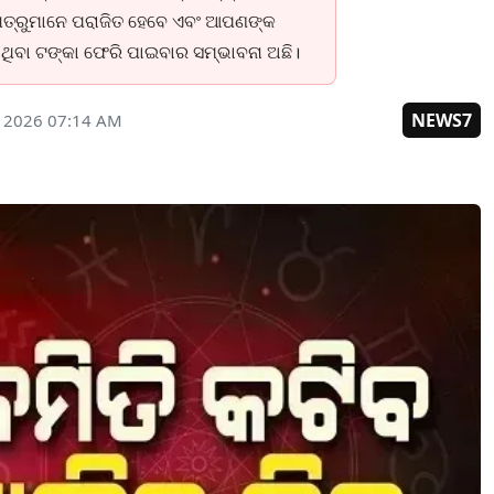
। ଶତ୍ରୁମାନେ ପରାଜିତ ହେବେ ଏବଂ ଆପଣଙ୍କ
 ଥିବା ଟଙ୍କା ଫେରି ପାଇବାର ସମ୍ଭାବନା ଅଛି।
NEWS7
, 2026 07:14 AM