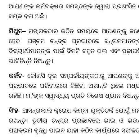
ଆପଣଙ୍କ କର୍ମଦକ୍ଷତା ସମସ୍ତଙ୍କ ଦ୍ୱାରା ପ୍ରଶଂସିତ
ସମ୍ଭାବନା ଅଛି।
ମିଥୁନ
– ମଙ୍ଗଳବାର କଠିନ ସମୟରେ ଆପଣଙ୍କୁ ଜଣେ ବି
ହେବ। ପଞ୍ଚମ ଚନ୍ଦ୍ର ପ୍ରଭାବରେ ସନ୍ତାନମାନଙ
ବିଦ୍ୟାର୍ଥୀମାନଙ୍କ ପାଇଁ ଦିନଟି ବହୁତ ଭଲ ଏବଂ ପଢ଼ାପଢ
ଭାବିଚିନ୍ତି ନିଅନ୍ତୁ।
କର୍କଟ
- କୌଣସି ଦୂର ସମ୍ପର୍କୀୟଙ୍କଠାରୁ ଆପଣଙ୍କୁ ଆ
ପ୍ରଭାବରେ ପରିବାରରେ କିଛିଟା ଅଶାନ୍ତି ଥିଲେ ମଧ
ରହିଛି। ମା'ଙ୍କ ସ୍ୱାସ୍ଥ୍ୟ ପ୍ରତି ବିଶେଷ ଧ୍ୟାନ ଦିଅନ
ସିଂହ
- ଆସନ୍ତାକାଲି କ୍ରୋଧ କିମ୍ବା ଯୁକ୍ତିତର୍କ ଯୋଗୁଁ
ରଖନ୍ତୁ। ତୃତୀୟ ଚନ୍ଦ୍ର ପ୍ରଭାବରେ ଭାଇ ଓ ଭ
ପରାକ୍ରମ ବୃଦ୍ଧି ପାଇବ ଯାହା କଠିନ କାର୍ଯ୍ୟରେ ସଫ