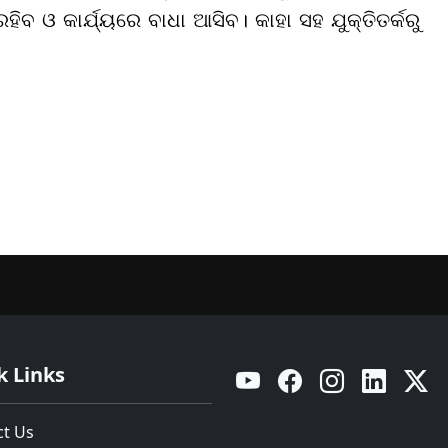
ରହିବ ଓ କାର୍ଯ୍ୟରେ ବାଧା ଆସିବ। କାହା ସହ ଯୁକ୍ତିତର୍କରୁ
k Links
YouTube
Facebook
Instagram
Linkedin
Twitt
ct Us