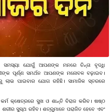
କ ସମସ୍ୟା ଯୋଗୁଁ ଆପଣଙ୍କ ମନରେ ଚିନ୍ତା ବୃଦ୍ଧି
ଙ୍କ ପୂର୍ଣ୍ଣ ସମର୍ଥନ ଆପଣଙ୍କ ମନୋବଳ ବଢ଼ାଇବ।
ାରୁ ଲାଭ ପାଇବାର ଯୋଗ ରହିଛି। ସାମାଜିକ ସ୍ତରରେ
ର୍ମ କ୍ଷେତ୍ରରେ ସୁଖ ଓ ଶାନ୍ତି ବିରାଜ କରିବ। ଷଷ୍ଠ
ହ ଶରୀର ସୁସ୍ଥ ରହିବ। ଶତ୍ରୁମାନେ ପରାଜିତ ହେବେ ଏବଂ