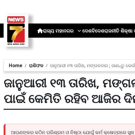
ରାଜ୍ୟ
ମହାନଗର
ଦେଶ
ବିଦେଶ
ରାଜନୀତି
ଶିକ୍ଷା 
Home
ରାଶିଫଳ
ଜାନୁଆରୀ ୧୩ ତାରିଖ, ମଙ୍ଗଳବାର ; ଜାଣନ୍ତୁ କେଉଁ 
ଜାନୁଆରୀ ୧୩ ତାରିଖ, ମଙ୍ଗଳବ
ପାଇଁ କେମିତି ରହିବ ଆଜିର ଦି
ଆପଣଙ୍କର କଠିନ ପରିଶ୍ରମ ଓ ନିଷ୍ଠା ଯୋଗୁଁ କର୍ମ କ୍ଷେତ୍ରରେ ସୁଖ ଓ