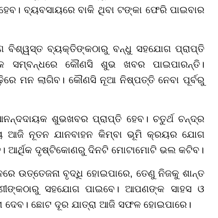
 ହେବ। ବ୍ୟବସାୟରେ ବାକି ଥିବା ଟଙ୍କା ଫେରି ପାଇବାର
ଶ୍ୱସ୍ତ ବ୍ୟକ୍ତିଙ୍କଠାରୁ ବନ୍ଧୁ ସହଯୋଗ ପ୍ରାପ୍ତି
୍କ ସମ୍ବନ୍ଧରେ କୌଣସି ଶୁଭ ଖବର ପାଇପାରନ୍ତି।
଼ିରେ ମନ ଲାଗିବ। କୌଣସି ନୂଆ ନିଷ୍ପତ୍ତି ନେବା ପୂର୍ବରୁ
ନନ୍ଦଦାୟକ ଶୁଭଖବର ପ୍ରାପ୍ତି ହେବ। ଚତୁର୍ଥ ଚନ୍ଦ୍ର
୍ୟ ଆଜି ନୂତନ ଯାନବାହନ କିମ୍ବା ଭୂମି କ୍ରୟର ଯୋଗ
୍ତୁ। ଆର୍ଥିକ ଦୃଷ୍ଟିକୋଣରୁ ଦିନଟି ମୋଟାମୋଟି ଭଲ କଟିବ।
 ମନରେ ଉତ୍ତେଜନା ବୃଦ୍ଧି ହୋଇପାରେ, ତେଣୁ ନିଜକୁ ଶାନ୍ତ
ଉଣୀଙ୍କଠାରୁ ସହଯୋଗ ପାଇବେ। ଆପଣଙ୍କ ସାହସ ଓ
ଳତା ଦେବ। ଛୋଟ ଦୂର ଯାତ୍ରା ଆଜି ସଫଳ ହୋଇପାରେ।