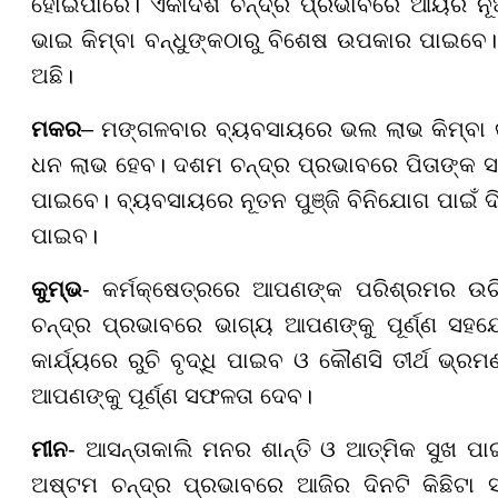
ହୋଇପାରେ। ଏକାଦଶ ଚନ୍ଦ୍ର ପ୍ରଭାବରେ ଆୟର ନୂଆ
ଭାଇ କିମ୍ବା ବନ୍ଧୁଙ୍କଠାରୁ ବିଶେଷ ଉପକାର ପାଇବେ। 
ଅଛି।
ମକର
– ମଙ୍ଗଳବାର ବ୍ୟବସାୟରେ ଭଲ ଲାଭ କିମ୍ବା 
ଧନ ଲାଭ ହେବ। ଦଶମ ଚନ୍ଦ୍ର ପ୍ରଭାବରେ ପିତାଙ୍କ ସହ
ପାଇବେ। ବ୍ୟବସାୟରେ ନୂତନ ପୁଞ୍ଜି ବିନିଯୋଗ ପାଇଁ ଦିନ
ପାଇବ।
କୁମ୍ଭ
- କର୍ମକ୍ଷେତ୍ରରେ ଆପଣଙ୍କ ପରିଶ୍ରମର ଉ
ଚନ୍ଦ୍ର ପ୍ରଭାବରେ ଭାଗ୍ୟ ଆପଣଙ୍କୁ ପୂର୍ଣ୍ଣ ସହଯ
କାର୍ଯ୍ୟରେ ରୁଚି ବୃଦ୍ଧି ପାଇବ ଓ କୌଣସି ତୀର୍ଥ ଭ
ଆପଣଙ୍କୁ ପୂର୍ଣ୍ଣ ସଫଳତା ଦେବ।
ମୀନ
- ଆସନ୍ତାକାଲି ମନର ଶାନ୍ତି ଓ ଆତ୍ମିକ ସୁଖ ପ
ଅଷ୍ଟମ ଚନ୍ଦ୍ର ପ୍ରଭାବରେ ଆଜିର ଦିନଟି କିଛିଟା 