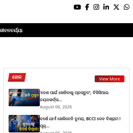
ଜୀବନଚର୍ଯ୍ୟା
ଖେଳ
View More
‘ଦେଶ ପାଇଁ ଖେଳିବାକୁ ପ୍ରସ୍ତୁତ’; ବିସିସିଆଇ
ଚୟନକର୍ତ୍ତା...
August 06, 2026
ବର୍ଷେ ଯାଏଁ ଖେଳିବେନି ବୁମରା, BCCI ଦେବ ବିଶ୍ରାମ !
ପୂର୍...
August 06, 2026