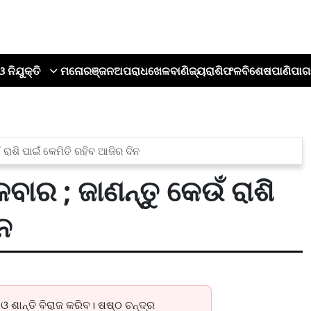
ଓ ନିଯୁକ୍ତି
ମନୋରଞ୍ଜନ
ଅପରାଧ
ଖେଳ
ବାଣିଜ୍ୟ
ରାଶିଫଳ
ବିଶେଷ
ପାଣିପାଗ
ରାଶି ପାଇଁ କେମିତି ରହିବ ଆଜିର ଦିନ
ାର ; ଜାଣନ୍ତୁ କେଉଁ ରାଶି
ନ
 ଶାନ୍ତି ବିରାଜ କରିବ। ଷଷ୍ଠ ଚନ୍ଦ୍ର