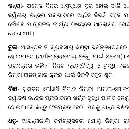
କନ୍ୟା
- ଅନେକ ଦିନର ଅସୁସ୍ଥତା ଦୂର ହୋଇ ଆଜି ଆପ
ଦ୍ୱିତୀୟ ଚନ୍ଦ୍ର ପ୍ରଭାବରେ ଆର୍ଥିକ ଦିଗଟି ବହୁତ
କୌଣସି ମାଙ୍ଗଳିକ କାର୍ଯ୍ୟ ବିଷୟରେ ଆଲୋଚନା ହୋ
ଯୋଗ ଅଛି।
ତୁଳା
- ଆସନ୍ତାକାଲି ବ୍ୟବସାୟ କିମ୍ବା କର୍ମକ୍ଷେତ୍ରର
ହୋଇପାରେ (ଅର୍ଥାତ୍ ବ୍ୟବସାୟ ବୃଦ୍ଧି ପାଇଁ ନିବେଶ)
ପ୍ରସନ୍ନତା ରହିବ। ନିଜର ବ୍ୟକ୍ତିତ୍ୱ ଓ ବୁଦ୍ଧି ବ
କିମ୍ବା ଅଳଙ୍କାର କ୍ରୟ ପାଇଁ ଦିନଟି ବହୁତ ଶୁଭ।
ବିଛା
- ପୁରାତନ କୌଣସି ବିବାଦ କିମ୍ବା ମାମଲା-
ଦ୍ୱାଦଶ ଚନ୍ଦ୍ର ପ୍ରଭାବରେ ଖର୍ଚ୍ଚ ବୃଦ୍ଧି ପାଇବ ତେଣୁ ବ
ହୋଇପାରେ କିନ୍ତୁ ଫଳପ୍ରଦ ହେବ। ମନକୁ ଶାନ୍ତ ରଖିବା
ଧନୁ
- ଆସନ୍ତାକାଲି କର୍ମବ୍ୟସ୍ତତା ଯୋଗୁଁ କିମ୍ବା