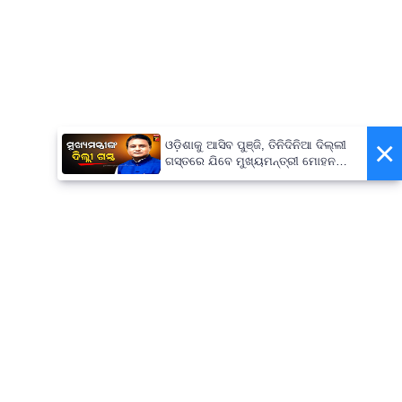
×
ଓଡ଼ିଶାକୁ ଆସିବ ପୁଞ୍ଜି, ତିନିଦିନିଆ ଦିଲ୍ଲୀ
ଗସ୍ତରେ ଯିବେ ମୁଖ୍ୟମନ୍ତ୍ରୀ ମୋହନ
ମାଝୀ