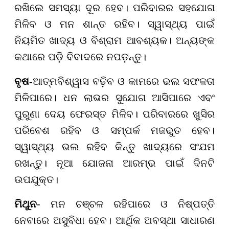
ରଖିଲେ ସମସ୍ୟା ଦୂର ହେବ। ପରିବାରର ସହଯୋଗ
ମିଳିବ ଓ ମନ ଶାନ୍ତ ରହିବ। ସ୍ୱାସ୍ଥ୍ୟ ପାଇଁ
ନିୟମିତ ଖାଦ୍ୟ ଓ ବିଶ୍ରାମ ଆବଶ୍ୟକ। ଅନ୍ୟଙ୍କ
କଥାରେ ପଡ଼ି ବିବାଦରେ ନପଡ଼ନ୍ତୁ।
ବୃଷ
-
ଆତ୍ମବିଶ୍ୱାସ ବଢ଼ିବ ଓ କାମରେ ଭଲ ସଫଳତା
ମିଳିପାରେ। ଧନ ଲାଭର ସୁଯୋଗ ଆସିପାରେ ଏବଂ
ପୁରୁଣା ଦେୟ ଫେରସ୍ତ ମିଳିବ। ପରିବାରରେ ଖୁସିର
ପରିବେଶ ରହିବ ଓ ସମ୍ପର୍କ ମଜଭୁତ ହେବ।
ସ୍ୱାସ୍ଥ୍ୟ ଭଲ ରହିବ କିନ୍ତୁ ଖାଦ୍ୟରେ ସଂଯମ
ରଖନ୍ତୁ। ନୂଆ ଯୋଜନା ଆରମ୍ଭ ପାଇଁ ଦିନଟି
ଉପଯୁକ୍ତ।
ମିଥୁନ
- ମନ ଚଞ୍ଚଳ ରହିପାରେ ଓ ନିଷ୍ପତ୍ତି
ନେବାରେ ଅସୁବିଧା ହେବ। ଆର୍ଥିକ ଅବସ୍ଥା ସାଧାରଣ