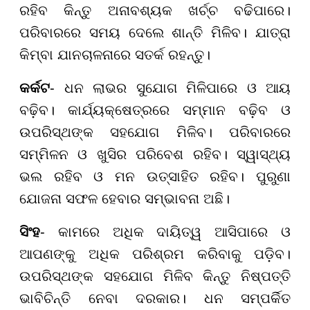
ରହିବ କିନ୍ତୁ ଅନାବଶ୍ୟକ ଖର୍ଚ୍ଚ ବଢିପାରେ।
ପରିବାରରେ ସମୟ ଦେଲେ ଶାନ୍ତି ମିଳିବ। ଯାତ୍ରା
କିମ୍ବା ଯାନଚାଳନାରେ ସତର୍କ ରହନ୍ତୁ।
କର୍କଟ
- ଧନ ଲାଭର ସୁଯୋଗ ମିଳିପାରେ ଓ ଆୟ
ବଢ଼ିବ। କାର୍ଯ୍ୟକ୍ଷେତ୍ରରେ ସମ୍ମାନ ବଢ଼ିବ ଓ
ଉପରିସ୍ଥଙ୍କ ସହଯୋଗ ମିଳିବ। ପରିବାରରେ
ସମ୍ମିଳନ ଓ ଖୁସିର ପରିବେଶ ରହିବ। ସ୍ୱାସ୍ଥ୍ୟ
ଭଲ ରହିବ ଓ ମନ ଉତ୍ସାହିତ ରହିବ। ପୁରୁଣା
ଯୋଜନା ସଫଳ ହେବାର ସମ୍ଭାବନା ଅଛି।
ସିଂହ
- କାମରେ ଅଧିକ ଦାୟିତ୍ୱ ଆସିପାରେ ଓ
ଆପଣଙ୍କୁ ଅଧିକ ପରିଶ୍ରମ କରିବାକୁ ପଡ଼ିବ।
ଉପରିସ୍ଥଙ୍କ ସହଯୋଗ ମିଳିବ କିନ୍ତୁ ନିଷ୍ପତ୍ତି
ଭାବିଚିନ୍ତି ନେବା ଦରକାର। ଧନ ସମ୍ପର୍କିତ