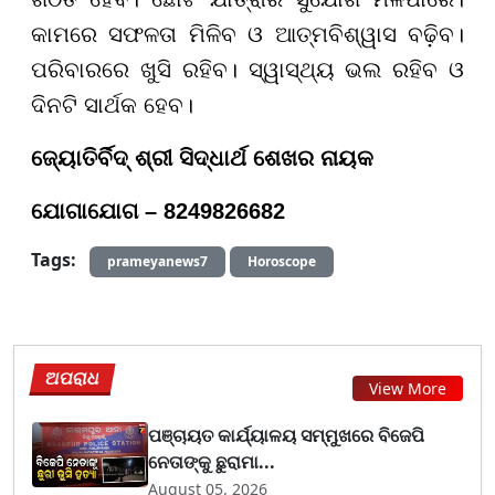
କାମରେ ସଫଳତା ମିଳିବ ଓ ଆତ୍ମବିଶ୍ୱାସ ବଢ଼ିବ।
ପରିବାରରେ ଖୁସି ରହିବ। ସ୍ୱାସ୍ଥ୍ୟ ଭଲ ରହିବ ଓ
ଦିନଟି ସାର୍ଥକ ହେବ।
ଜ୍ୟୋତିର୍ବିଦ୍ ଶ୍ରୀ ସିଦ୍ଧାର୍ଥ ଶେଖର ନାୟକ
ଯୋଗାଯୋଗ – 8249826682
Tags:
prameyanews7
Horoscope
ଅପରାଧ
View More
ପଞ୍ଚାୟତ କାର୍ଯ୍ୟାଳୟ ସମ୍ମୁଖରେ ବିଜେପି
ନେତାଙ୍କୁ ଛୁରାମା...
August 05, 2026