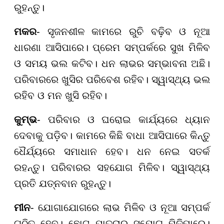
ରୁହନ୍ତୁ।
ମକର
- ସୃଜନଶୀଳ କାମରେ ରୁଚି ବଢ଼ିବ ଓ ନୂଆ
ଧାରଣା ଆସିପାରେ। ପ୍ରେମ ସମ୍ପର୍କରେ ସୁଖ ମିଳିବ
ଓ ସମୟ ଭଲ କଟିବ। ଧନ ଲାଭର ସମ୍ଭାବନା ଅଛି।
ପରିବାରରେ ଖୁସିର ପରିବେଶ ରହିବ। ସ୍ୱାସ୍ଥ୍ୟ ଭଲ
ରହିବ ଓ ମନ ଖୁସି ରହିବ।
କୁମ୍ଭ
- ପରିବାର ଓ ଘରୋଇ କାର୍ଯ୍ୟରେ ଧ୍ୟାନ
ଦେବାକୁ ପଡ଼ିବ। କାମରେ କିଛି ବାଧା ଆସିପାରେ କିନ୍ତୁ
ଧୈର୍ଯ୍ୟରେ ସମାଧାନ ହେବ। ଧନ ନେଇ ସତର୍କ
ରହନ୍ତୁ। ପରିବାରର ସହଯୋଗ ମିଳିବ। ସ୍ୱାସ୍ଥ୍ୟ
ପ୍ରତି ଯତ୍ନବାନ ରୁହନ୍ତୁ।
ମୀନ
- ଯୋଗାଯୋଗରେ ଲାଭ ମିଳିବ ଓ ନୂଆ ସମ୍ପର୍କ
ଗଠିତ ହେବ। ଛୋଟ ଯାତ୍ରାର ସୁଯୋଗ ମିଳିପାରେ।