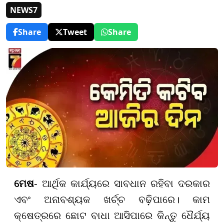
NEWS7
Share
Tweet
Share
ମେଷ
- ଆର୍ଥିକ କାର୍ଯ୍ୟରେ ସାବଧାନ ରହିବା ଦରକାର
ଏବଂ ଅନାବଶ୍ୟକ ଖର୍ଚ୍ଚ ବଢ଼ିପାରେ। କାମ
କ୍ଷେତ୍ରରେ ଛୋଟ ବାଧା ଆସିପାରେ କିନ୍ତୁ ଧୈର୍ଯ୍ୟ