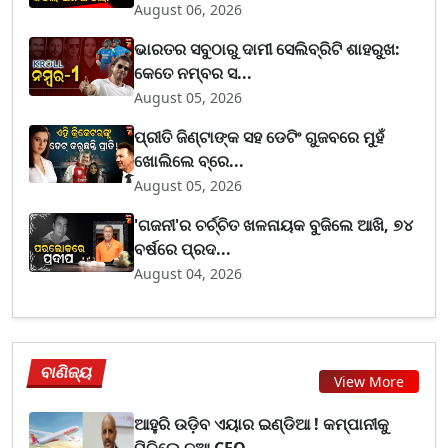
August 06, 2026
ଭାରତର ସବୁଠାରୁ ଦାମୀ ସେଲିବ୍ରିଟି ଶାହରୁଖ:
କେତେ ନମ୍ବର ସ...
August 05, 2026
ପ୍ରୀତି ଜିଣ୍ଟାଙ୍କ ସହ ଡେଟିଂ ଗୁଜବରେ ମୁହଁ
ଖୋଲିଲେ ବ୍ରେ...
August 05, 2026
'ଗଜନୀ'ର ଚର୍ଚ୍ଚିତ ଖଳନାୟକ ବୁଜିଲେ ଆଖି, ୭୪
ବର୍ଷରେ ପ୍ରଦ...
August 04, 2026
ବାଣିଜ୍ୟ
View More
ଆହୁରି ଉଡ଼ିବ ଏୟାର ଇଣ୍ଡିଆ ! କମ୍ପାନୀକୁ
ମିଳିଲେ ନୂଆ CEO