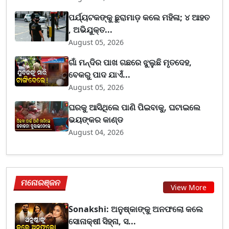
ପର୍ଯ୍ୟଟକଙ୍କୁ ଛୁରାମାଡ଼ କଲେ ମହିଳା; ୪ ଆହତ
, ଅଭିଯୁକ୍ତ...
August 05, 2026
ଗାଁ ମନ୍ଦିର ପାଖ ଗଛରେ ଝୁଲୁଛି ମୃତଦେହ,
ବେକରୁ ପାଦ ଯାଏଁ...
August 05, 2026
ଘରକୁ ଆସିଥିଲେ ପାଣି ପିଇବାକୁ, ଘଟାଇଲେ
ଭୟଙ୍କର କାଣ୍ଡ
August 04, 2026
ମନୋରଞ୍ଜନ
View More
Sonakshi: ଅନୁଷ୍କାଙ୍କୁ ଅନଫଲୋ କଲେ
ସୋନାକ୍ଷୀ ସିହ୍ନା, ସ...