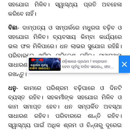
ସହଯୋଗ ମିଳିବ। ସ୍ୱାସ୍ଥ୍ୟ ପ୍ରତି ଅବହେଳା
କରିବେ ନାହିଁ।
ବିଛା
- ଦାମ୍ପତ୍ୟ ଓ ସମ୍ପର୍କରେ ମଧୁରତା ବଢ଼ିବ ଓ
ସହଯୋଗ ମିଳିବ। ବ୍ୟବସାୟ କିମ୍ବା କାର୍ଯ୍ୟରେ
ଭଲ ଫଳ ମିଳିପାରେ। ଧନ ଲାଭର ସୁଯୋଗ ରହିଛି।
ପରିବାରରେ ଖୁସିର ପରିବେଶ ରହିବ। ସ୍ୱାସ୍ଥ୍ୟ
×
ଓଡ଼ିଶାରେ ପ୍ରଥମ ! ବଜ୍ରପାତ
ସାଧାରଣ ରହିବ କିନ୍ତୁ ଅତ୍ୟଧିକ ଚିନ୍ତା ଦୂରେଇ
ହେବା ପୂର୍ବରୁ ବାଜିବ ସାଇରନ୍, ଜୀବନ
ବଞ୍ଚାଇବା ପାଇଁ ରାଜ୍ୟ ସରକାଙ୍କ
ରଖନ୍ତୁ।
ବଡ଼ ପଦକ୍ଷେପ
ଧନୁ
- କାମରେ ପରିଶ୍ରମ ବଢ଼ିପାରେ ଓ ଦିନଟି
ବ୍ୟସ୍ତ ରହିବ। ସହକର୍ମୀଙ୍କ ସହଯୋଗ ମିଳିବ ଓ
କାମ ସମାପ୍ତ ହେବ। ଧନ ସମ୍ପର୍କିତ ଅବସ୍ଥା
ସାଧାରଣ ରହିବ। ପରିବାରରେ ଶାନ୍ତି ରହିବ।
ସ୍ୱାସ୍ଥ୍ୟ ପାଇଁ ଅଧିକ ଶ୍ରମ ଓ ଚିନ୍ତାରୁ ଦୂରେଇ