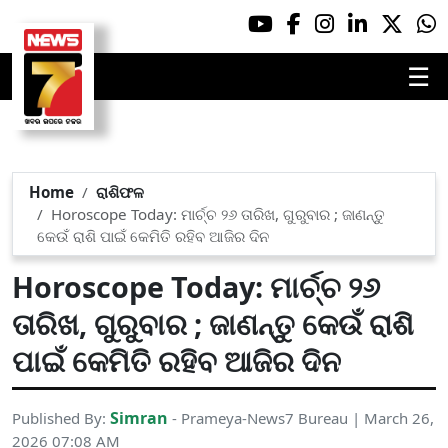
☰
Home
ରାଶିଫଳ
Horoscope Today: ମାର୍ଚ୍ଚ ୨୬ ତାରିଖ, ଗୁରୁବାର ; ଜାଣନ୍ତୁ
କେଉଁ ରାଶି ପାଇଁ କେମିତି ରହିବ ଆଜିର ଦିନ
Horoscope Today: ମାର୍ଚ୍ଚ ୨୬
ତାରିଖ, ଗୁରୁବାର ; ଜାଣନ୍ତୁ କେଉଁ ରାଶି
ପାଇଁ କେମିତି ରହିବ ଆଜିର ଦିନ
Simran
Published By:
- Prameya-News7 Bureau | March 26,
2026 07:08 AM