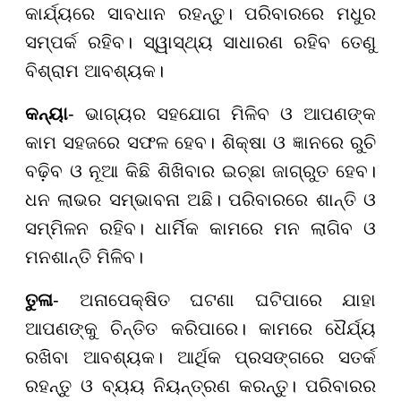
କାର୍ଯ୍ୟରେ ସାବଧାନ ରହନ୍ତୁ। ପରିବାରରେ ମଧୁର
ସମ୍ପର୍କ ରହିବ। ସ୍ୱାସ୍ଥ୍ୟ ସାଧାରଣ ରହିବ ତେଣୁ
ବିଶ୍ରାମ ଆବଶ୍ୟକ।
କନ୍ୟା
- ଭାଗ୍ୟର ସହଯୋଗ ମିଳିବ ଓ ଆପଣଙ୍କ
କାମ ସହଜରେ ସଫଳ ହେବ। ଶିକ୍ଷା ଓ ଜ୍ଞାନରେ ରୁଚି
ବଢ଼ିବ ଓ ନୂଆ କିଛି ଶିଖିବାର ଇଚ୍ଛା ଜାଗ୍ରୁତ ହେବ।
ଧନ ଲାଭର ସମ୍ଭାବନା ଅଛି। ପରିବାରରେ ଶାନ୍ତି ଓ
ସମ୍ମିଳନ ରହିବ। ଧାର୍ମିକ କାମରେ ମନ ଲାଗିବ ଓ
ମନଶାନ୍ତି ମିଳିବ।
ତୁଳା
- ଅନାପେକ୍ଷିତ ଘଟଣା ଘଟିପାରେ ଯାହା
ଆପଣଙ୍କୁ ଚିନ୍ତିତ କରିପାରେ। କାମରେ ଧୈର୍ଯ୍ୟ
ରଖିବା ଆବଶ୍ୟକ। ଆର୍ଥିକ ପ୍ରସଙ୍ଗରେ ସତର୍କ
ରହନ୍ତୁ ଓ ବ୍ୟୟ ନିୟନ୍ତ୍ରଣ କରନ୍ତୁ। ପରିବାରର