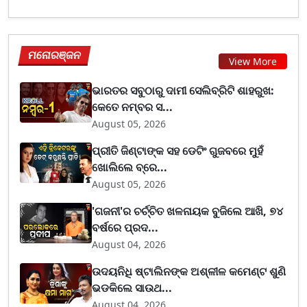
ମନୋରଞ୍ଜନ
View More
ଭାରତର ସବୁଠାରୁ ଦାମୀ ସେଲିବ୍ରିଟି ଶାହରୁଖ:
କେତେ ନମ୍ବର ସ...
August 05, 2026
ପ୍ରୀତି ଜିଣ୍ଟାଙ୍କ ସହ ଡେଟିଂ ଗୁଜବରେ ମୁହଁ
ଖୋଲିଲେ ବ୍ରେ...
August 05, 2026
'ଗଜନୀ'ର ଚର୍ଚ୍ଚିତ ଖଳନାୟକ ବୁଜିଲେ ଆଖି, ୭୪
ବର୍ଷରେ ପ୍ରଦ...
August 04, 2026
ଉଦୟନିଧି ଷ୍ଟାଲିନଙ୍କ ଅଶ୍ଳୀଳ କମେଣ୍ଟ ଶୁଣି
ଭଡକିଲେ ସାଉଥ...
August 04, 2026