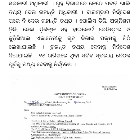
ସରକାରୀ ଅଧିକାରୀ । ଗୃହ ବିଭାଗରେ କେତେ ପଦବୀ ଖାଲି
ତଥ୍ୟ ଦେଉ ନାହାନ୍ତି ଅଧିକାରୀ । ବାରମ୍ବାର ନିର୍ଦ୍ଦେଶ
ପରେ ବି ଦେଉ ନାହାନ୍ତି ତଥ୍ୟ । ପୋଲିସ ଡିଜି, ଅଗ୍ନିଶମ
ଡ଼ିଜି, ଜେଲ ଡ଼ିଜିଙ୍କ ସହ ହାଇକୋର୍ଟ ରେଜିଷ୍ଟର ଓ
ଜୁଡ଼ିସିଆଲ ଏକାଡେମୀକୁ ଗୃହ ବିଭାଗ ପକ୍ଷରୁ ଚିଠି
ଲେଖାଯାଇଛି । ତୁରନ୍ତ ତଥ୍ୟ ଦେବାକୁ ନିର୍ଦ୍ଦେଶ
ଦିଆଯାଇଛି । ୧୫ ତାରିଖରେ ଥିବା ସଚିବ ସ୍ତରୀୟ ବୈଠକ
ପୂର୍ବରୁ ତଥ୍ୟ ଦେବାକୁ ନିର୍ଦ୍ଦେଶ ।