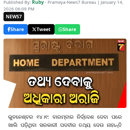
Ruby
Published By:
- Prameya-News7 Bureau | January 14,
2026 06:09 PM
NEWS7
Share
Tweet
Share
ଭୁବନେଶ୍ବର ୧୪।୧: ବାରମ୍ବାର ନିର୍ଦ୍ଦେଶ ଦେବା ପରେ
ଖାଲି ପଡ଼ିଥିବା ସରକାରୀ ପଦବୀର ତଥ୍ୟ ଦେଉ ନାହାନ୍ତି