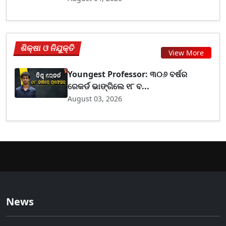
ଶିକ୍ଷା ଓ ନିଯୁକ୍ତି
View More
Youngest Professor: ୩୦୬ ବର୍ଷର
ରେକର୍ଡ ଭାଙ୍ଗିଲେ ୧୮ ବ...
August 03, 2026
News