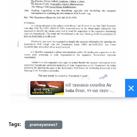
×
ମଝି ଆକାଶରେ ଦୋହଲିଲା Air
India ବିମାନ, ୧୨ ଜଣ ଆହତ -
PrameyaNews7
Tags:
prameyanews7