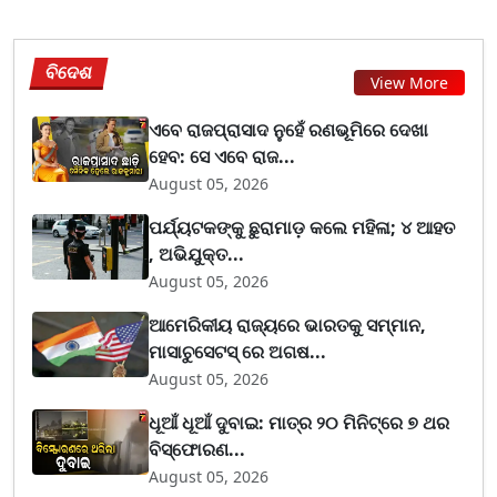
ବିଦେଶ
View More
ଏବେ ରାଜପ୍ରାସାଦ ନୁହେଁ ରଣଭୂମିରେ ଦେଖା
ହେବ: ସେ ଏବେ ରାଜ...
August 05, 2026
ପର୍ଯ୍ୟଟକଙ୍କୁ ଛୁରାମାଡ଼ କଲେ ମହିଳା; ୪ ଆହତ
, ଅଭିଯୁକ୍ତ...
August 05, 2026
ଆମେରିକୀୟ ରାଜ୍ୟରେ ଭାରତକୁ ସମ୍ମାନ,
ମାସାଚୁସେଟସ୍ ରେ ଅଗଷ...
August 05, 2026
ଧୂଆଁ ଧୂଆଁ ଦୁବାଇ: ମାତ୍ର ୨୦ ମିନିଟ୍‌ରେ ୭ ଥର
ବିସ୍ଫୋରଣ...
August 05, 2026